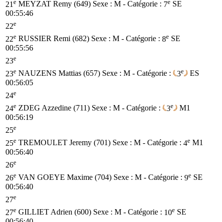
e
e
21
MEYZAT Remy (649)
Sexe : M - Catégorie :
7
SE
00:55:46
e
22
e
e
22
RUSSIER Remi (682)
Sexe : M - Catégorie :
8
SE
00:55:56
e
23
e
e
23
NAUZENS Mattias (657)
Sexe : M - Catégorie :
3
ES
00:56:05
e
24
e
e
24
ZDEG Azzedine (711)
Sexe : M - Catégorie :
3
M1
00:56:19
e
25
e
e
25
TREMOULET Jeremy (701)
Sexe : M - Catégorie :
4
M1
00:56:40
e
26
e
e
26
VAN GOEYE Maxime (704)
Sexe : M - Catégorie :
9
SE
00:56:40
e
27
e
e
27
GILLIET Adrien (600)
Sexe : M - Catégorie :
10
SE
00:56:40