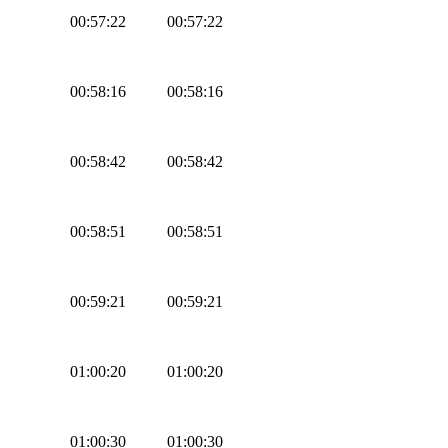
00:57:22
00:57:22
00:58:16
00:58:16
00:58:42
00:58:42
00:58:51
00:58:51
00:59:21
00:59:21
01:00:20
01:00:20
01:00:30
01:00:30