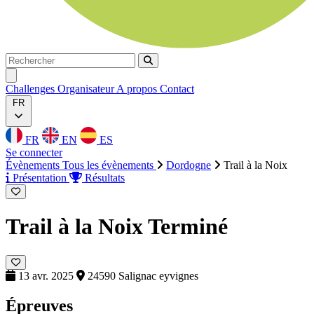
Rechercher
Rechercher
Ouvrir menu
Challenges
Organisateur
A propos
Contact
FR
FR
EN
ES
Se connecter
Évènements
Tous les évènements
Dordogne
Trail à la Noix
Présentation
Résultats
Trail à la Noix
Terminé
13 avr. 2025
24590 Salignac eyvignes
Épreuves