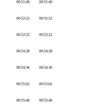
00:51:40
00:51:40
00:52:22
00:52:22
00:52:22
00:52:22
00:54:28
00:54:28
00:54:36
00:54:36
00:55:02
00:55:02
00:55:46
00:55:46