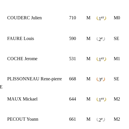
er
COUDERC Julien
710
M
M0
1
e
FAURE Louis
590
M
SE
2
er
COCHE Jerome
531
M
M1
1
e
PLISSONNEAU Rene-pierre
668
M
SE
3
E
er
MAUX Mickael
644
M
M2
1
e
PECOUT Yoann
661
M
M2
2