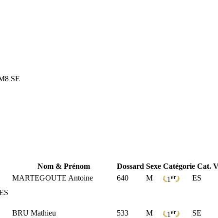
M8
SE
Nom & Prénom
Dossard
Sexe
Catégorie
Cat.
V
er
MARTEGOUTE Antoine
640
M
ES
1
ES
er
BRU Mathieu
533
M
SE
1