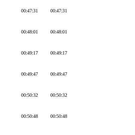
00:47:31
00:47:31
00:48:01
00:48:01
00:49:17
00:49:17
00:49:47
00:49:47
00:50:32
00:50:32
00:50:48
00:50:48