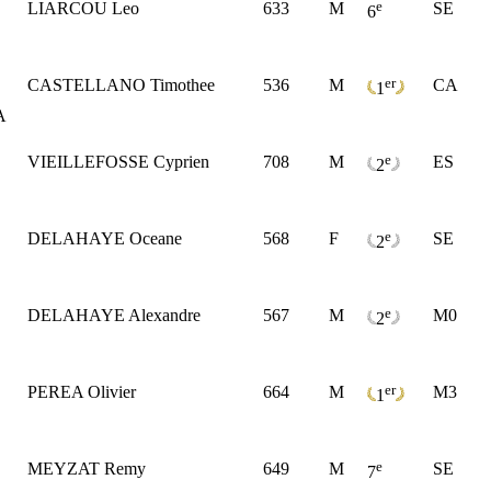
e
LIARCOU Leo
633
M
SE
6
er
CASTELLANO Timothee
536
M
CA
1
A
e
VIEILLEFOSSE Cyprien
708
M
ES
2
e
DELAHAYE Oceane
568
F
SE
2
e
DELAHAYE Alexandre
567
M
M0
2
er
PEREA Olivier
664
M
M3
1
e
MEYZAT Remy
649
M
SE
7