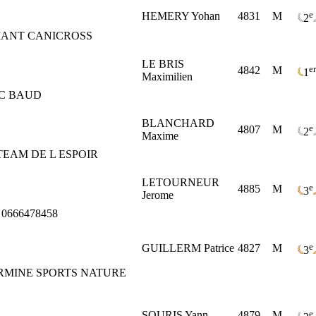
e
HEMERY Yohan
4831
M
2
IANT CANICROSS
LE BRIS
er
4842
M
1
Maximilien
C BAUD
BLANCHARD
e
4807
M
2
Maxime
TEAM DE L ESPOIR
LETOURNEUR
e
4885
M
3
Jerome
0666478458
e
GUILLERM Patrice
4827
M
3
RMINE SPORTS NATURE
e
SOURIS Yann
4879
M