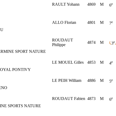
e
RAULT Yohann
4869
M
6
e
ALLO Florian
4801
M
7
AU
ROUDAUT
e
4874
M
3
Philippe
RMINE SPORT NATURE
e
LE MOUEL Gilles
4853
M
4
OYAL PONTIVY
e
LE PEIH William
4886
M
5
ENO
e
ROUDAUT Fabien
4873
M
6
INE SPORTS NATURE