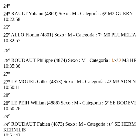
e
24
e
e
24
RAULT Yohann (4869)
Sexo : M - Categoría :
6
M2
GUERN
10:22:58
e
25
e
e
25
ALLO Florian (4801)
Sexo : M - Categoría :
7
M0
PLUMELI
10:32:57
e
26
e
e
26
ROUDAUT Philippe (4874)
Sexo : M - Categoría :
3
M3
HE
10:35:36
e
27
e
e
27
LE MOUEL Gilles (4853)
Sexo : M - Categoría :
4
M3
ADN N
10:50:11
e
28
e
e
28
LE PEIH William (4886)
Sexo : M - Categoría :
5
SE
BODEV
10:50:26
e
29
e
e
29
ROUDAUT Fabien (4873)
Sexo : M - Categoría :
6
SE
HERM
KERNILIS
10:51:42