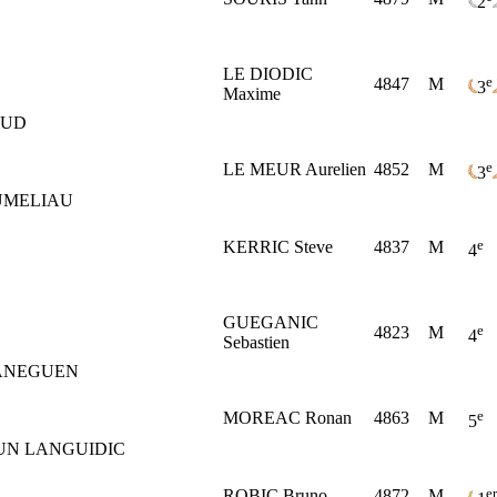
2
LE DIODIC
e
4847
M
3
Maxime
AUD
e
LE MEUR Aurelien
4852
M
3
UMELIAU
e
KERRIC Steve
4837
M
4
GUEGANIC
e
4823
M
4
Sebastien
ANEGUEN
e
MOREAC Ronan
4863
M
5
UN LANGUIDIC
er
ROBIC Bruno
4872
M