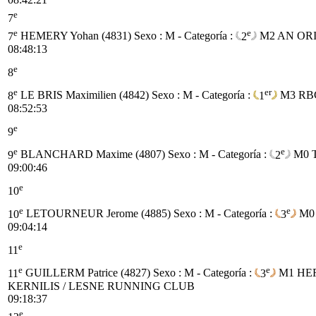
e
7
e
e
7
HEMERY Yohan (4831)
Sexo : M - Categoría :
2
M2
AN OR
08:48:13
e
8
e
er
8
LE BRIS Maximilien (4842)
Sexo : M - Categoría :
1
M3
RB
08:52:53
e
9
e
e
9
BLANCHARD Maxime (4807)
Sexo : M - Categoría :
2
M0
09:00:46
e
10
e
e
10
LETOURNEUR Jerome (4885)
Sexo : M - Categoría :
3
M0
09:04:14
e
11
e
e
11
GUILLERM Patrice (4827)
Sexo : M - Categoría :
3
M1
HE
KERNILIS / LESNE RUNNING CLUB
09:18:37
e