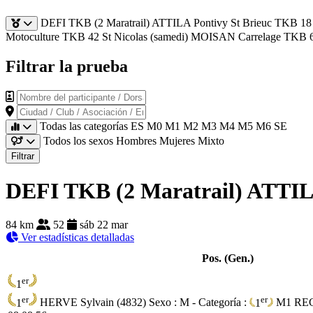
DEFI TKB (2 Maratrail) ATTILA Pontivy St Brieuc
TKB 18 
Motoculture
TKB 42 St Nicolas (samedi) MOISAN Carrelage
TKB 6
Filtrar la prueba
Nombre del participante / Dorsal
Ciudad / Club / Asociación / Empresa
Todas las categorías
ES
M0
M1
M2
M3
M4
M5
M6
SE
Todos los sexos
Hombres
Mujeres
Mixto
Filtrar
DEFI TKB (2 Maratrail) ATTILA
84 km
52
sáb 22 mar
Ver estadísticas detalladas
Pos. (Gen.)
er
1
er
er
1
HERVE Sylvain (4832)
Sexo : M - Categoría :
1
M1
RE