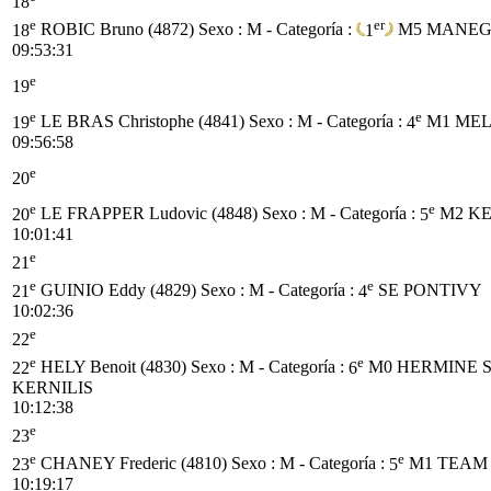
18
e
er
18
ROBIC Bruno (4872)
Sexo : M - Categoría :
1
M5
MANEG
09:53:31
e
19
e
e
19
LE BRAS Christophe (4841)
Sexo : M - Categoría :
4
M1
ME
09:56:58
e
20
e
e
20
LE FRAPPER Ludovic (4848)
Sexo : M - Categoría :
5
M2
KE
10:01:41
e
21
e
e
21
GUINIO Eddy (4829)
Sexo : M - Categoría :
4
SE
PONTIVY
10:02:36
e
22
e
e
22
HELY Benoit (4830)
Sexo : M - Categoría :
6
M0
HERMINE 
KERNILIS
10:12:38
e
23
e
e
23
CHANEY Frederic (4810)
Sexo : M - Categoría :
5
M1
TEAM 
10:19:17