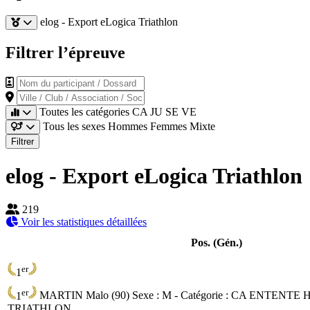
elog - Export eLogica Triathlon
Filtrer l’épreuve
Nom du participant / Dossard
Ville / Club / Association / Société
Toutes les catégories
CA
JU
SE
VE
Tous les sexes
Hommes
Femmes
Mixte
Filtrer
elog - Export eLogica Triathlon
219
Voir les statistiques détaillées
Pos. (Gén.)
er
1
er
1
MARTIN Malo (90)
Sexe : M - Catégorie :
CA
ENTENTE 
TRIATHLON