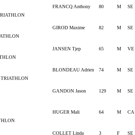
FRANCQ Anthony
80
M
SE
TRIATHLON
GIROD Maxime
82
M
SE
IATHLON
JANSEN Tjep
65
M
VE
ATHLON
BLONDEAU Adrien
74
M
SE
 TRIATHLON
GANDON Jason
129
M
SE
HUGER Mali
64
M
CA
THLON
COLLET Linda
3
F
SE