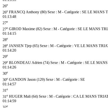
e
26
e
26
FRANCQ Anthony (80)
Sexe : M - Catégorie :
SE
LE MANS 
01:13:48
e
27
e
27
GIROD Maxime (82)
Sexe : M - Catégorie :
SE
LE MANS TR
01:14:15
e
28
e
28
JANSEN Tjep (65)
Sexe : M - Catégorie :
VE
LE MANS TRI
01:14:20
e
29
e
29
BLONDEAU Adrien (74)
Sexe : M - Catégorie :
SE
LE MANS
01:14:26
e
30
e
30
GANDON Jason (129)
Sexe : M - Catégorie :
SE
01:14:57
e
31
e
31
HUGER Mali (64)
Sexe : M - Catégorie :
CA
LE MANS TRIA
01:14:59
e
32