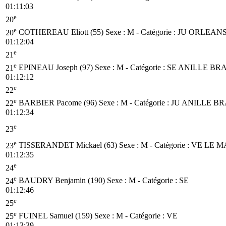
01:11:03
e
20
e
20
COTHEREAU Eliott (55)
Sexe : M - Catégorie :
JU
ORLEANS
01:12:04
e
21
e
21
EPINEAU Joseph (97)
Sexe : M - Catégorie :
SE
ANILLE BR
01:12:12
e
22
e
22
BARBIER Pacome (96)
Sexe : M - Catégorie :
JU
ANILLE BR
01:12:34
e
23
e
23
TISSERANDET Mickael (63)
Sexe : M - Catégorie :
VE
LE M
01:12:35
e
24
e
24
BAUDRY Benjamin (190)
Sexe : M - Catégorie :
SE
01:12:46
e
25
e
25
FUINEL Samuel (159)
Sexe : M - Catégorie :
VE
01:13:39