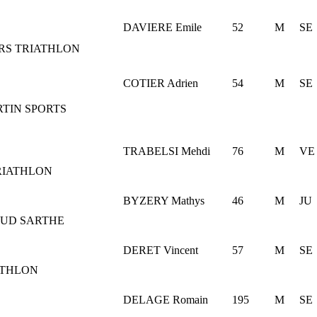
DAVIERE Emile
52
M
SE
RS TRIATHLON
COTIER Adrien
54
M
SE
RTIN SPORTS
TRABELSI Mehdi
76
M
VE
RIATHLON
BYZERY Mathys
46
M
JU
SUD SARTHE
DERET Vincent
57
M
SE
ATHLON
DELAGE Romain
195
M
SE