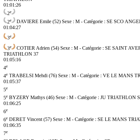
01:01:26
e
2
e
2
DAVIERE Emile (52)
Sexe : M - Catégorie :
SE
SCO ANGE
01:04:27
e
3
e
3
COTIER Adrien (54)
Sexe : M - Catégorie :
SE
SAINT AVE
TRIATHLON 37
01:05:16
e
4
e
4
TRABELSI Mehdi (76)
Sexe : M - Catégorie :
VE
LE MANS T
01:05:37
e
5
e
5
BYZERY Mathys (46)
Sexe : M - Catégorie :
JU
TRIATHLON 
01:06:25
e
6
e
6
DERET Vincent (57)
Sexe : M - Catégorie :
SE
LE MANS TRI
01:06:35
e
7
e