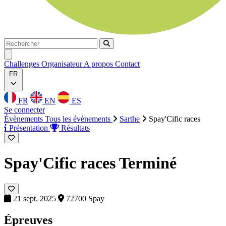
Rechercher
Rechercher
Ouvrir menu
Challenges
Organisateur
A propos
Contact
FR
FR
EN
ES
Se connecter
Évènements
Tous les évènements
Sarthe
Spay'Cific races
Présentation
Résultats
Spay'Cific races
Terminé
21 sept. 2025
72700 Spay
Épreuves