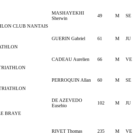
MASHAYEKHI
49
M
SE
Sherwin
HLON CLUB NANTAIS
GUERIN Gabriel
61
M
JU
IATHLON
CADEAU Aurelien
66
M
VE
TRIATHLON
PERROQUIN Allan
60
M
SE
TRIATHLON
DE AZEVEDO
102
M
JU
Eusebio
LE BRAYE
RIVET Thomas
235
M
VE