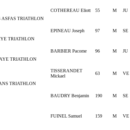
COTHEREAU Eliott
55
M
JU
 ASFAS TRIATHLON
EPINEAU Joseph
97
M
SE
AYE TRIATHLON
BARBIER Pacome
96
M
JU
AYE TRIATHLON
TISSERANDET
63
M
VE
Mickael
ANS TRIATHLON
BAUDRY Benjamin
190
M
SE
FUINEL Samuel
159
M
VE