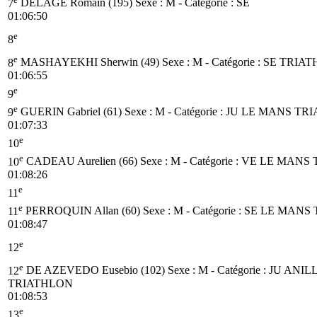
7
DELAGE Romain (195)
Sexe : M - Catégorie :
SE
01:06:50
e
8
e
8
MASHAYEKHI Sherwin (49)
Sexe : M - Catégorie :
SE
TRIAT
01:06:55
e
9
e
9
GUERIN Gabriel (61)
Sexe : M - Catégorie :
JU
LE MANS TR
01:07:33
e
10
e
10
CADEAU Aurelien (66)
Sexe : M - Catégorie :
VE
LE MANS 
01:08:26
e
11
e
11
PERROQUIN Allan (60)
Sexe : M - Catégorie :
SE
LE MANS 
01:08:47
e
12
e
12
DE AZEVEDO Eusebio (102)
Sexe : M - Catégorie :
JU
ANIL
TRIATHLON
01:08:53
e
13