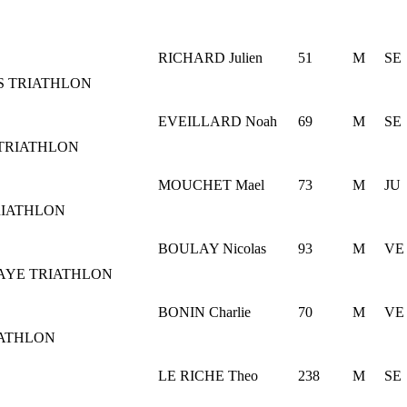
RICHARD Julien
51
M
SE
S TRIATHLON
EVEILLARD Noah
69
M
SE
TRIATHLON
MOUCHET Mael
73
M
JU
RIATHLON
BOULAY Nicolas
93
M
VE
AYE TRIATHLON
BONIN Charlie
70
M
VE
IATHLON
LE RICHE Theo
238
M
SE