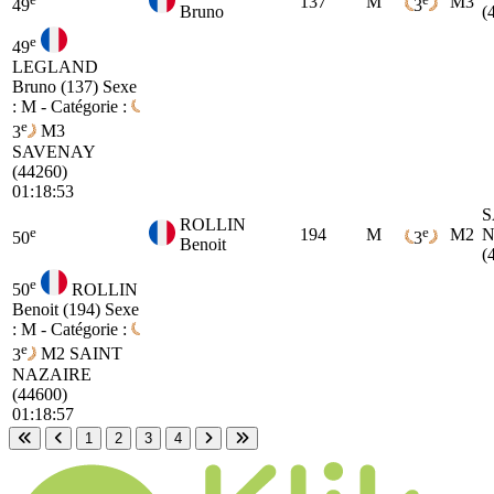
137
M
M3
49
3
Bruno
(
e
49
LEGLAND
Bruno (137)
Sexe
: M - Catégorie :
e
3
M3
SAVENAY
(44260)
01:18:53
S
ROLLIN
e
e
194
M
M2
N
50
3
Benoit
(
e
50
ROLLIN
Benoit (194)
Sexe
: M - Catégorie :
e
3
M2
SAINT
NAZAIRE
(44600)
01:18:57
1
2
3
4
Première page
Page précédente
Page suivante
Dernière page