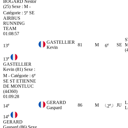
BOGARD Nestor
(25)
Sexe : M -
e
Catégorie :
5
SE
AIRBUS
RUNNING
TEAM
01:08:57
S
GASTELLIER
e
e
81
M
SE
13
6
Kevin
(
e
13
GASTELLIER
Kevin (81)
Sexe :
e
M - Catégorie :
6
SE
ST ETIENNE
DE MONTLUC
(44360)
01:09:28
GERARD
L
e
e
86
M
JU
14
2
Gaspard
L
e
14
GERARD
Gaspard (86)
Sexe