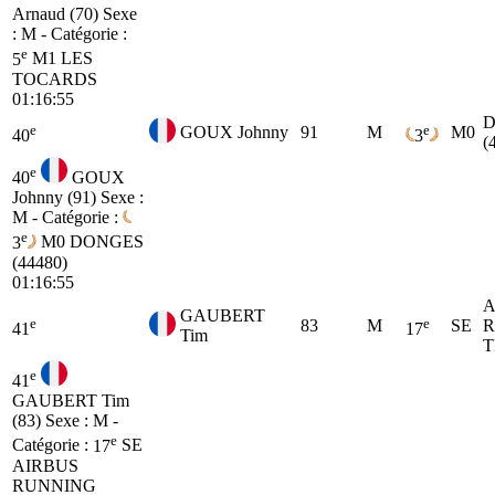
Arnaud (70)
Sexe
: M - Catégorie :
e
5
M1
LES
TOCARDS
01:16:55
e
e
GOUX Johnny
91
M
M0
40
3
(
e
40
GOUX
Johnny (91)
Sexe :
M - Catégorie :
e
3
M0
DONGES
(44480)
01:16:55
A
GAUBERT
e
e
83
M
SE
R
41
17
Tim
e
41
GAUBERT Tim
(83)
Sexe : M -
e
Catégorie :
17
SE
AIRBUS
RUNNING