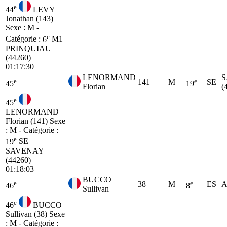
e
44
LEVY
Jonathan (143)
Sexe : M -
e
Catégorie :
6
M1
PRINQUIAU
(44260)
01:17:30
LENORMAND
S
e
e
141
M
SE
45
19
Florian
(
e
45
LENORMAND
Florian (141)
Sexe
: M - Catégorie :
e
19
SE
SAVENAY
(44260)
01:18:03
BUCCO
e
e
38
M
ES
A
46
8
Sullivan
e
46
BUCCO
Sullivan (38)
Sexe
: M - Catégorie :