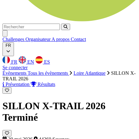
Rechercher
Rechercher
Ouvrir menu
Challenges
Organisateur
A propos
Contact
FR
FR
EN
ES
Se connecter
Évènements
Tous les évènements
Loire Atlantique
SILLON X-
TRAIL 2026
Présentation
Résultats
SILLON X-TRAIL 2026
Terminé