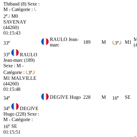
Thibaud (8)
Sexe :
M - Catégorie :
e
2
M0
SAVENAY
(44260)
01:15:43
RAULO Jean-
M
e
e
189
M
M1
33
3
marc
(
e
33
RAULO
Jean-marc (189)
Sexe : M -
e
Catégorie :
3
M1
MALVILLE
(44260)
01:15:48
e
e
DEGIVE Hugo
228
M
SE
34
16
e
34
DEGIVE
Hugo (228)
Sexe :
M - Catégorie :
e
16
SE
01:15:51