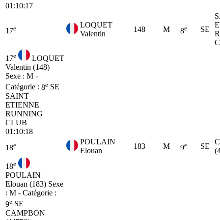
01:10:17
S
LOQUET
E
e
e
148
M
SE
17
8
Valentin
R
C
e
17
LOQUET
Valentin (148)
Sexe : M -
e
Catégorie :
8
SE
SAINT
ETIENNE
RUNNING
CLUB
01:10:18
POULAIN
e
e
183
M
SE
18
9
Elouan
(
e
18
POULAIN
Elouan (183)
Sexe
: M - Catégorie :
e
9
SE
CAMPBON