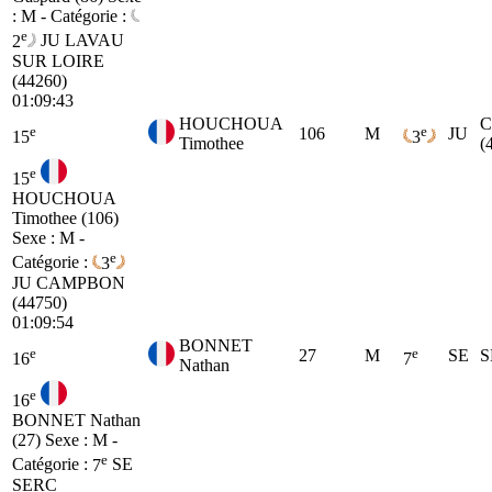
: M - Catégorie :
e
2
JU
LAVAU
SUR LOIRE
(44260)
01:09:43
HOUCHOUA
e
e
106
M
JU
15
3
Timothee
(
e
15
HOUCHOUA
Timothee (106)
Sexe : M -
e
Catégorie :
3
JU
CAMPBON
(44750)
01:09:54
BONNET
e
e
27
M
SE
S
16
7
Nathan
e
16
BONNET Nathan
(27)
Sexe : M -
e
Catégorie :
7
SE
SERC