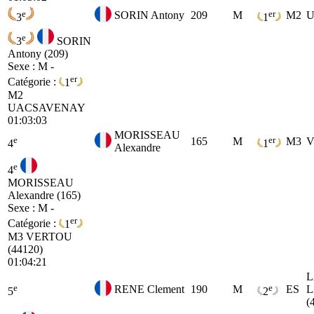
e
er
SORIN Antony
209
M
M2
3
1
e
3
SORIN
Antony (209)
Sexe : M -
er
Catégorie :
1
M2
UACSAVENAY
01:03:03
MORISSEAU
e
er
165
M
M3
V
4
1
Alexandre
e
4
MORISSEAU
Alexandre (165)
Sexe : M -
er
Catégorie :
1
M3
VERTOU
(44120)
01:04:21
L
e
e
RENE Clement
190
M
ES
5
2
(