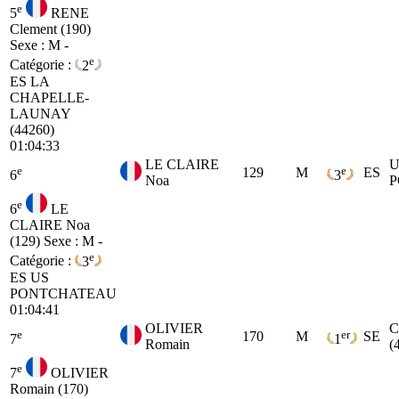
e
5
RENE
Clement (190)
Sexe : M -
e
Catégorie :
2
ES
LA
CHAPELLE-
LAUNAY
(44260)
01:04:33
LE CLAIRE
U
e
e
129
M
ES
6
3
Noa
P
e
6
LE
CLAIRE Noa
(129)
Sexe : M -
e
Catégorie :
3
ES
US
PONTCHATEAU
01:04:41
OLIVIER
e
er
170
M
SE
7
1
Romain
(
e
7
OLIVIER
Romain (170)