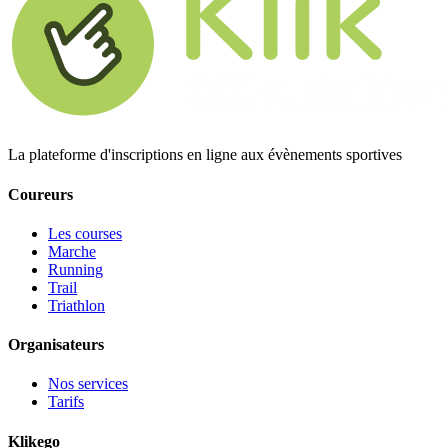
La plateforme d'inscriptions en ligne aux évènements sportives
Coureurs
Les courses
Marche
Running
Trail
Triathlon
Organisateurs
Nos services
Tarifs
Klikego