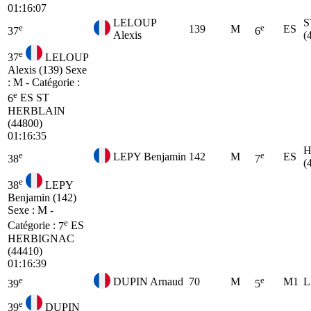
01:16:07
LELOUP
S
e
e
139
M
ES
37
6
Alexis
(
e
37
LELOUP
Alexis (139)
Sexe
: M - Catégorie :
e
6
ES
ST
HERBLAIN
(44800)
01:16:35
H
e
e
LEPY Benjamin
142
M
ES
38
7
(
e
38
LEPY
Benjamin (142)
Sexe : M -
e
Catégorie :
7
ES
HERBIGNAC
(44410)
01:16:39
e
e
DUPIN Arnaud
70
M
M1
L
39
5
e
39
DUPIN