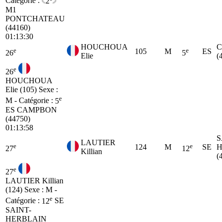
Catégorie :
2
M1
PONTCHATEAU
(44160)
01:13:30
HOUCHOUA
e
e
105
M
ES
26
5
Elie
(
e
26
HOUCHOUA
Elie (105)
Sexe :
e
M - Catégorie :
5
ES
CAMPBON
(44750)
01:13:58
S
LAUTIER
e
e
124
M
SE
H
27
12
Killian
(
e
27
LAUTIER Killian
(124)
Sexe : M -
e
Catégorie :
12
SE
SAINT-
HERBLAIN