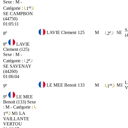
Sexe : M -
er
Catégorie :
1
SE
CAMPBON
(44750)
01:05:11
S
e
e
LAVIE Clement
125
M
SE
8
2
(
e
8
LAVIE
Clement (125)
Sexe : M -
e
Catégorie :
2
SE
SAVENAY
(44260)
01:06:04
L
e
er
LE MEE Benoit
133
M
M1
9
1
V
e
9
LE MEE
Benoit (133)
Sexe
: M - Catégorie :
er
1
M1
LA
VAILLANTE
VERTOU