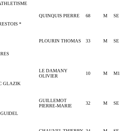
ATHLETISME
QUINQUIS PIERRE
68
M
SE
RESTOIS *
PLOURIN THOMAS
33
M
SE
RES
LE DAMANY
10
M
M1
OLIVIER
C GLAZIK
GUILLEMOT
32
M
SE
PIERRE-MARIE
GUIDEL
CHAUVEL THIERRY
34
M
SE