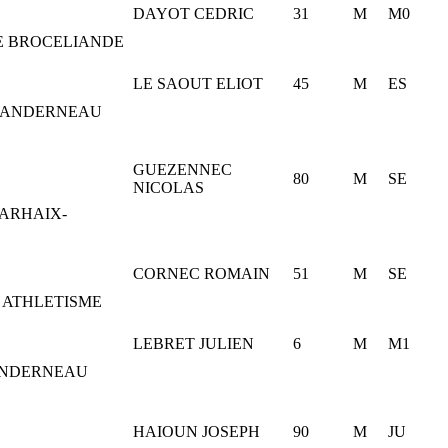
DAYOT CEDRIC
31
M
M0
E BROCELIANDE
LE SAOUT ELIOT
45
M
ES
 LANDERNEAU
GUEZENNEC
80
M
SE
NICOLAS
CARHAIX-
CORNEC ROMAIN
51
M
SE
 ATHLETISME
LEBRET JULIEN
6
M
M1
ANDERNEAU
HAIOUN JOSEPH
90
M
JU