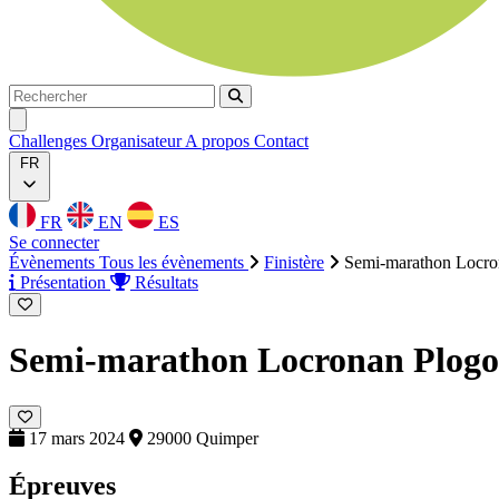
Rechercher
Rechercher
Ouvrir menu
Challenges
Organisateur
A propos
Contact
FR
FR
EN
ES
Se connecter
Évènements
Tous les évènements
Finistère
Semi-marathon Locro
Présentation
Résultats
Semi-marathon Locronan Plog
17 mars 2024
29000 Quimper
Épreuves