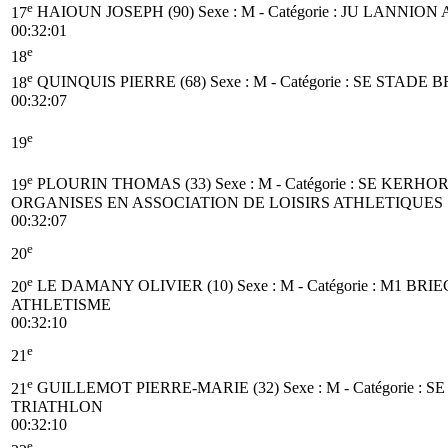
e
17
HAIOUN JOSEPH (90)
Sexe : M - Catégorie :
JU
LANNION 
00:32:01
e
18
e
18
QUINQUIS PIERRE (68)
Sexe : M - Catégorie :
SE
STADE B
00:32:07
e
19
e
19
PLOURIN THOMAS (33)
Sexe : M - Catégorie :
SE
KERHOR
ORGANISES EN ASSOCIATION DE LOISIRS ATHLETIQUES
00:32:07
e
20
e
20
LE DAMANY OLIVIER (10)
Sexe : M - Catégorie :
M1
BRIE
ATHLETISME
00:32:10
e
21
e
21
GUILLEMOT PIERRE-MARIE (32)
Sexe : M - Catégorie :
SE
TRIATHLON
00:32:10
e