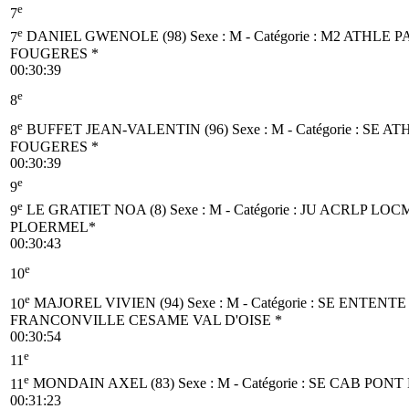
e
7
e
7
DANIEL GWENOLE (98)
Sexe : M - Catégorie :
M2
ATHLE P
FOUGERES *
00:30:39
e
8
e
8
BUFFET JEAN-VALENTIN (96)
Sexe : M - Catégorie :
SE
ATH
FOUGERES *
00:30:39
e
9
e
9
LE GRATIET NOA (8)
Sexe : M - Catégorie :
JU
ACRLP LOCM
PLOERMEL*
00:30:43
e
10
e
10
MAJOREL VIVIEN (94)
Sexe : M - Catégorie :
SE
ENTENTE
FRANCONVILLE CESAME VAL D'OISE *
00:30:54
e
11
e
11
MONDAIN AXEL (83)
Sexe : M - Catégorie :
SE
CAB PONT 
00:31:23