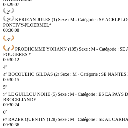
00:29:07
e
2
e
2
KERJEAN JULES (1)
Sexe : M - Catégorie :
SE
ACRLP LO
PONTIVY-PLOERMEL*
00:30:08
e
3
e
3
PRODHOMME YOHANN (105)
Sexe : M - Catégorie :
SE
FOUGERES *
00:30:12
e
4
e
4
BOCQUEHO GILDAS (2)
Sexe : M - Catégorie :
SE
NANTES 
00:30:15
e
5
e
5
LE GUILLOU NOHE (5)
Sexe : M - Catégorie :
ES
EA PAYS 
BROCELIANDE
00:30:24
e
6
e
6
RAZER QUENTIN (128)
Sexe : M - Catégorie :
SE
AL CARH
00:30:36