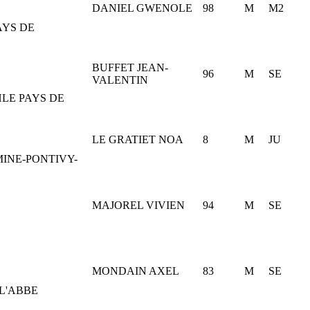
DANIEL GWENOLE
98
M
M2
AYS DE
BUFFET JEAN-
96
M
SE
VALENTIN
LE PAYS DE
LE GRATIET NOA
8
M
JU
INE-PONTIVY-
MAJOREL VIVIEN
94
M
SE
MONDAIN AXEL
83
M
SE
L'ABBE