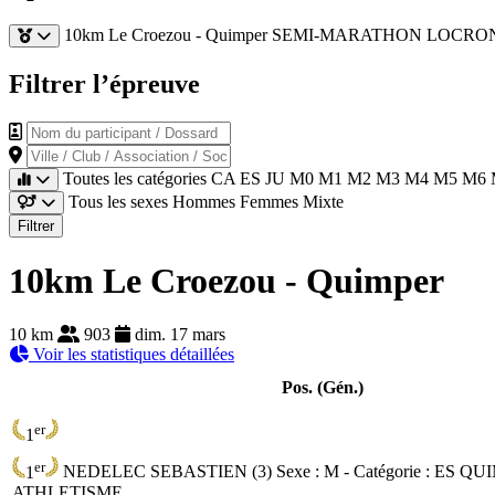
10km Le Croezou - Quimper
SEMI-MARATHON LOCRO
Filtrer l’épreuve
Nom du participant / Dossard
Ville / Club / Association / Société
Toutes les catégories
CA
ES
JU
M0
M1
M2
M3
M4
M5
M6
Tous les sexes
Hommes
Femmes
Mixte
Filtrer
10km Le Croezou - Quimper
10 km
903
dim. 17 mars
Voir les statistiques détaillées
Pos. (Gén.)
er
1
er
1
NEDELEC SEBASTIEN (3)
Sexe : M - Catégorie :
ES
QUI
ATHLETISME