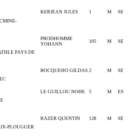
KERJEAN JULES
1
M
SE
CMINE-
PRODHOMME
105
M
SE
YOHANN
ATHLE PAYS DE
BOCQUEHO GILDAS
2
M
SE
EC
LE GUILLOU NOHE
5
M
ES
DE
RAZER QUENTIN
128
M
SE
AIX-PLOUGUER