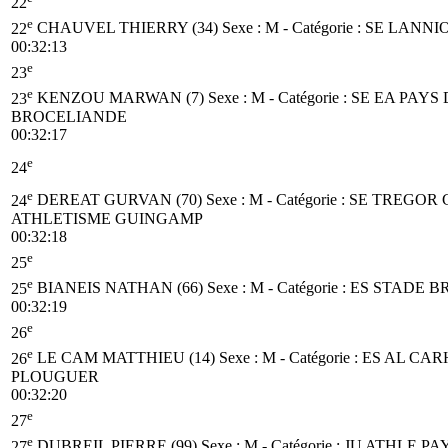
22
e
22
CHAUVEL THIERRY (34)
Sexe : M - Catégorie :
SE
LANNIO
00:32:13
e
23
e
23
KENZOU MARWAN (7)
Sexe : M - Catégorie :
SE
EA PAYS 
BROCELIANDE
00:32:17
e
24
e
24
DEREAT GURVAN (70)
Sexe : M - Catégorie :
SE
TREGOR 
ATHLETISME GUINGAMP
00:32:18
e
25
e
25
BIANEIS NATHAN (66)
Sexe : M - Catégorie :
ES
STADE BR
00:32:19
e
26
e
26
LE CAM MATTHIEU (14)
Sexe : M - Catégorie :
ES
AL CAR
PLOUGUER
00:32:20
e
27
e
27
DUBREIL PIERRE (99)
Sexe : M - Catégorie :
JU
ATHLE PA