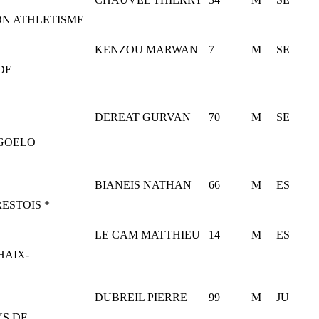
N ATHLETISME
KENZOU MARWAN
7
M
SE
DE
DEREAT GURVAN
70
M
SE
GOELO
BIANEIS NATHAN
66
M
ES
ESTOIS *
LE CAM MATTHIEU
14
M
ES
HAIX-
DUBREIL PIERRE
99
M
JU
YS DE