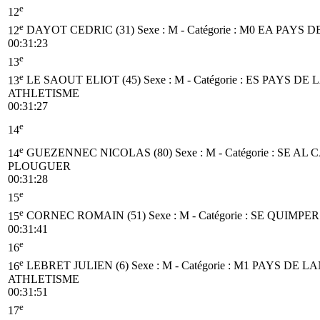
e
12
e
12
DAYOT CEDRIC (31)
Sexe : M - Catégorie :
M0
EA PAYS D
00:31:23
e
13
e
13
LE SAOUT ELIOT (45)
Sexe : M - Catégorie :
ES
PAYS DE
ATHLETISME
00:31:27
e
14
e
14
GUEZENNEC NICOLAS (80)
Sexe : M - Catégorie :
SE
AL 
PLOUGUER
00:31:28
e
15
e
15
CORNEC ROMAIN (51)
Sexe : M - Catégorie :
SE
QUIMPER
00:31:41
e
16
e
16
LEBRET JULIEN (6)
Sexe : M - Catégorie :
M1
PAYS DE L
ATHLETISME
00:31:51
e
17