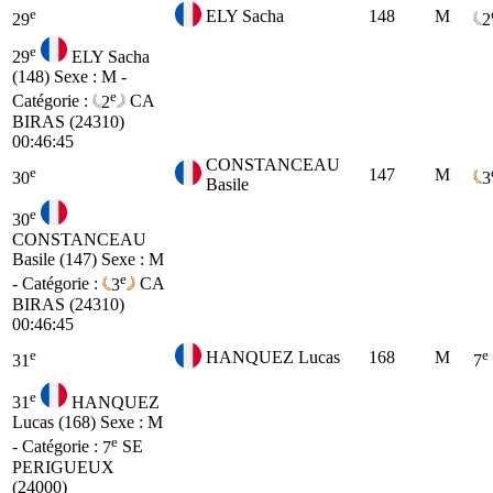
e
ELY Sacha
148
M
29
2
e
29
ELY Sacha
(148)
Sexe : M -
e
Catégorie :
2
CA
BIRAS (24310)
00:46:45
CONSTANCEAU
e
147
M
30
3
Basile
e
30
CONSTANCEAU
Basile (147)
Sexe : M
e
- Catégorie :
3
CA
BIRAS (24310)
00:46:45
e
e
HANQUEZ Lucas
168
M
31
7
e
31
HANQUEZ
Lucas (168)
Sexe : M
e
- Catégorie :
7
SE
PERIGUEUX
(24000)