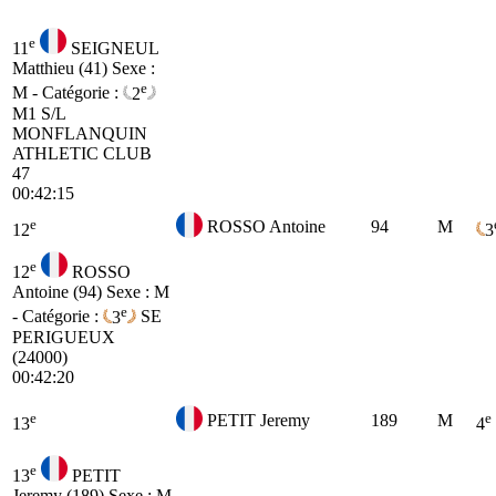
e
11
SEIGNEUL
Matthieu (41)
Sexe :
e
M - Catégorie :
2
M1
S/L
MONFLANQUIN
ATHLETIC CLUB
47
00:42:15
e
ROSSO Antoine
94
M
12
3
e
12
ROSSO
Antoine (94)
Sexe : M
e
- Catégorie :
3
SE
PERIGUEUX
(24000)
00:42:20
e
e
PETIT Jeremy
189
M
13
4
e
13
PETIT
Jeremy (189)
Sexe : M