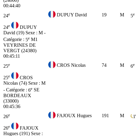
(24000)
00:44:40
e
e
DUPUY David
19
M
24
5
e
24
DUPUY
David (19)
Sexe : M -
e
Catégorie :
5
M1
VEYRINES DE
VERGT (24380)
00:45:11
e
e
CROS Nicolas
74
M
25
6
e
25
CROS
Nicolas (74)
Sexe : M
e
- Catégorie :
6
SE
BORDEAUX
(33000)
00:45:36
e
FAJOUX Hugues
191
M
26
1
e
26
FAJOUX
Hugues (191)
Sexe :