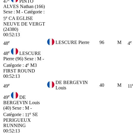
47
PINTO
ALVES Nathan (166)
Sexe : M - Catégorie :
e
5
CA
EGLISE
NEUVE DE VERGT
(24380)
00:52:13
e
e
LESCURE Pierre
96
M
48
4
e
48
LESCURE
Pierre (96)
Sexe : M -
e
Catégorie :
4
M3
FIRST ROUND
00:52:13
DE BERGEVIN
e
40
M
49
11
Louis
e
49
DE
BERGEVIN Louis
(40)
Sexe : M -
e
Catégorie :
11
SE
PERIGUEUX
RUNNING
00:52:13