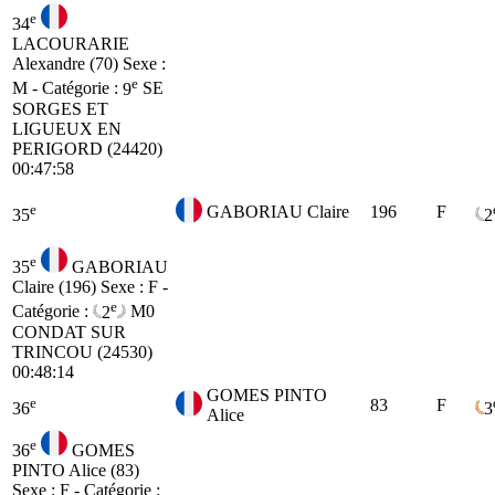
e
34
LACOURARIE
Alexandre (70)
Sexe :
e
M - Catégorie :
9
SE
SORGES ET
LIGUEUX EN
PERIGORD (24420)
00:47:58
e
GABORIAU Claire
196
F
35
2
e
35
GABORIAU
Claire (196)
Sexe : F -
e
Catégorie :
2
M0
CONDAT SUR
TRINCOU (24530)
00:48:14
GOMES PINTO
e
83
F
36
3
Alice
e
36
GOMES
PINTO Alice (83)
Sexe : F - Catégorie :