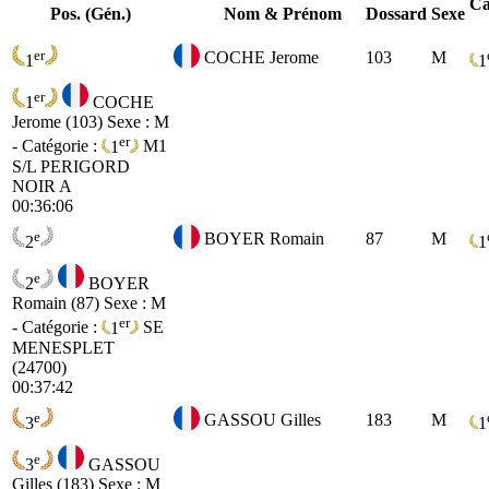
Ca
Pos. (Gén.)
Nom & Prénom
Dossard
Sexe
er
COCHE Jerome
103
M
1
1
er
1
COCHE
Jerome (103)
Sexe : M
er
- Catégorie :
1
M1
S/L PERIGORD
NOIR A
00:36:06
e
BOYER Romain
87
M
2
1
e
2
BOYER
Romain (87)
Sexe : M
er
- Catégorie :
1
SE
MENESPLET
(24700)
00:37:42
e
GASSOU Gilles
183
M
3
1
e
3
GASSOU
Gilles (183)
Sexe : M