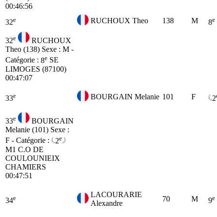
00:46:56
e
e
RUCHOUX Theo
138
M
32
8
e
32
RUCHOUX
Theo (138)
Sexe : M -
e
Catégorie :
8
SE
LIMOGES (87100)
00:47:07
e
BOURGAIN Melanie
101
F
33
2
e
33
BOURGAIN
Melanie (101)
Sexe :
e
F - Catégorie :
2
M1
C.O DE
COULOUNIEIX
CHAMIERS
00:47:51
LACOURARIE
e
e
70
M
34
9
Alexandre