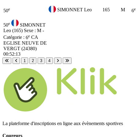
e
e
SIMONNET Leo
165
M
50
6
e
50
SIMONNET
Leo (165)
Sexe : M -
e
Catégorie :
6
CA
EGLISE NEUVE DE
VERGT (24380)
00:52:13
1
2
3
4
Première page
Page précédente
Page suivante
Dernière page
La plateforme d'inscriptions en ligne aux évènements sportives
Coureurs