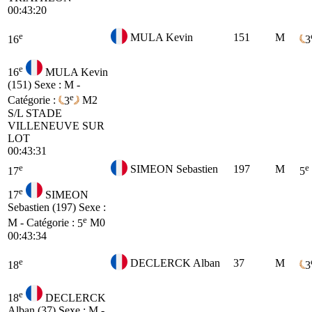
00:43:20
e
MULA Kevin
151
M
16
3
e
16
MULA Kevin
(151)
Sexe : M -
e
Catégorie :
3
M2
S/L STADE
VILLENEUVE SUR
LOT
00:43:31
e
e
SIMEON Sebastien
197
M
17
5
e
17
SIMEON
Sebastien (197)
Sexe :
e
M - Catégorie :
5
M0
00:43:34
e
DECLERCK Alban
37
M
18
3
e
18
DECLERCK
Alban (37)
Sexe : M -