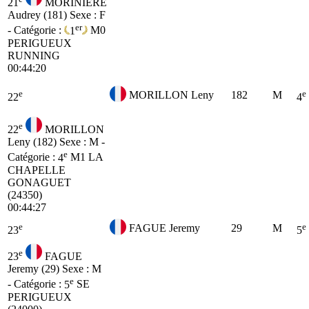
21
MORINIERE
Audrey (181)
Sexe : F
er
- Catégorie :
1
M0
PERIGUEUX
RUNNING
00:44:20
e
e
MORILLON Leny
182
M
22
4
e
22
MORILLON
Leny (182)
Sexe : M -
e
Catégorie :
4
M1
LA
CHAPELLE
GONAGUET
(24350)
00:44:27
e
e
FAGUE Jeremy
29
M
23
5
e
23
FAGUE
Jeremy (29)
Sexe : M
e
- Catégorie :
5
SE
PERIGUEUX