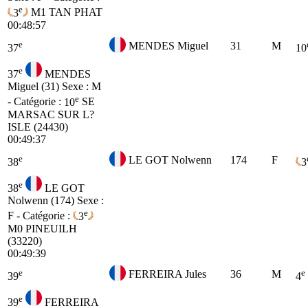
e
3
M1
TAN PHAT
00:48:57
e
MENDES Miguel
31
M
37
10
e
37
MENDES
Miguel (31)
Sexe : M
e
- Catégorie :
10
SE
MARSAC SUR L?
ISLE (24430)
00:49:37
e
LE GOT Nolwenn
174
F
38
3
e
38
LE GOT
Nolwenn (174)
Sexe :
e
F - Catégorie :
3
M0
PINEUILH
(33220)
00:49:39
e
e
FERREIRA Jules
36
M
39
4
e
39
FERREIRA