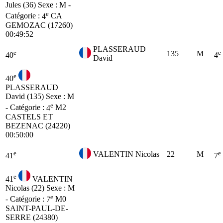
Jules (36)
Sexe : M -
e
Catégorie :
4
CA
GEMOZAC (17260)
00:49:52
PLASSERAUD
e
e
135
M
40
4
David
e
40
PLASSERAUD
David (135)
Sexe : M
e
- Catégorie :
4
M2
CASTELS ET
BEZENAC (24220)
00:50:00
e
e
VALENTIN Nicolas
22
M
41
7
e
41
VALENTIN
Nicolas (22)
Sexe : M
e
- Catégorie :
7
M0
SAINT-PAUL-DE-
SERRE (24380)