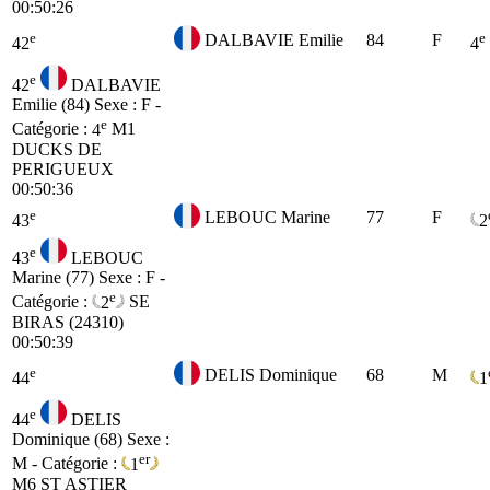
00:50:26
e
e
DALBAVIE Emilie
84
F
42
4
e
42
DALBAVIE
Emilie (84)
Sexe : F -
e
Catégorie :
4
M1
DUCKS DE
PERIGUEUX
00:50:36
e
LEBOUC Marine
77
F
43
2
e
43
LEBOUC
Marine (77)
Sexe : F -
e
Catégorie :
2
SE
BIRAS (24310)
00:50:39
e
DELIS Dominique
68
M
44
1
e
44
DELIS
Dominique (68)
Sexe :
er
M - Catégorie :
1
M6
ST ASTIER