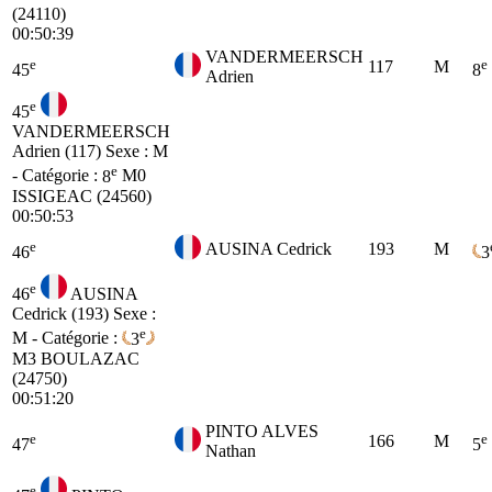
(24110)
00:50:39
VANDERMEERSCH
e
e
117
M
45
8
Adrien
e
45
VANDERMEERSCH
Adrien (117)
Sexe : M
e
- Catégorie :
8
M0
ISSIGEAC (24560)
00:50:53
e
AUSINA Cedrick
193
M
46
3
e
46
AUSINA
Cedrick (193)
Sexe :
e
M - Catégorie :
3
M3
BOULAZAC
(24750)
00:51:20
PINTO ALVES
e
e
166
M
47
5
Nathan
e