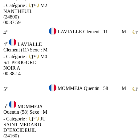
er
- Catégorie :
1
M2
NANTHEUIL
(24800)
00:37:59
e
LAVIALLE Clement
11
M
4
1
e
4
LAVIALLE
Clement (11)
Sexe : M
er
- Catégorie :
1
M0
S/L PERIGORD
NOIR A
00:38:14
e
MOMMEJA Quentin
58
M
5
1
e
5
MOMMEJA
Quentin (58)
Sexe : M
er
- Catégorie :
1
JU
SAINT MEDARD
D?EXCIDEUIL
(24160)