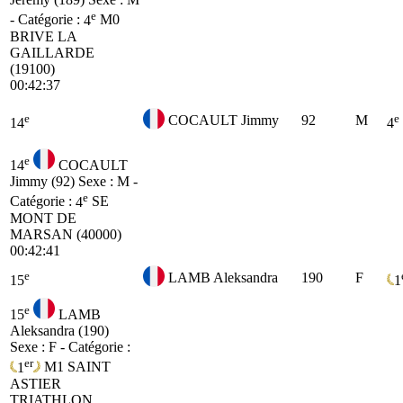
e
- Catégorie :
4
M0
BRIVE LA
GAILLARDE
(19100)
00:42:37
e
e
COCAULT Jimmy
92
M
14
4
e
14
COCAULT
Jimmy (92)
Sexe : M -
e
Catégorie :
4
SE
MONT DE
MARSAN (40000)
00:42:41
e
LAMB Aleksandra
190
F
15
1
e
15
LAMB
Aleksandra (190)
Sexe : F - Catégorie :
er
1
M1
SAINT
ASTIER
TRIATHLON