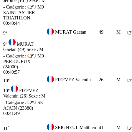
Jerome (161)
Sexe : M
e
- Catégorie :
2
M0
SAINT ASTIER
TRIATHLON
00:40:44
e
MURAT Gaetan
49
M
9
3
e
9
MURAT
Gaetan (49)
Sexe : M
e
- Catégorie :
3
M0
PERIGUEUX
(24000)
00:40:57
e
FIEFVEZ Valentin
26
M
10
2
e
10
FIEFVEZ
Valentin (26)
Sexe : M
e
- Catégorie :
2
SE
AJAIN (23380)
00:41:49
e
SEIGNEUL Matthieu
41
M
11
2