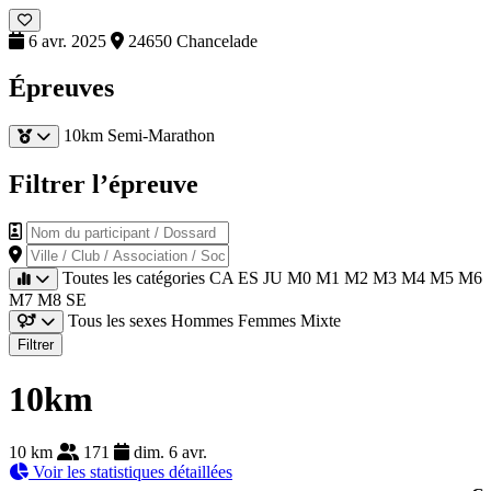
6 avr. 2025
24650 Chancelade
Épreuves
10km
Semi-Marathon
Filtrer l’épreuve
Nom du participant / Dossard
Ville / Club / Association / Société
Toutes les catégories
CA
ES
JU
M0
M1
M2
M3
M4
M5
M6
M7
M8
SE
Tous les sexes
Hommes
Femmes
Mixte
Filtrer
10km
10 km
171
dim. 6 avr.
Voir les statistiques détaillées