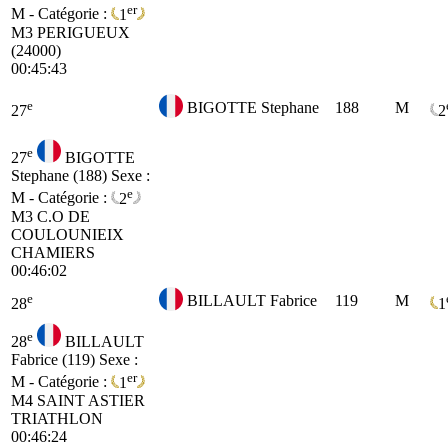
er
M - Catégorie :
1
M3
PERIGUEUX
(24000)
00:45:43
e
BIGOTTE Stephane
188
M
27
2
e
27
BIGOTTE
Stephane (188)
Sexe :
e
M - Catégorie :
2
M3
C.O DE
COULOUNIEIX
CHAMIERS
00:46:02
e
BILLAULT Fabrice
119
M
28
1
e
28
BILLAULT
Fabrice (119)
Sexe :
er
M - Catégorie :
1
M4
SAINT ASTIER
TRIATHLON
00:46:24