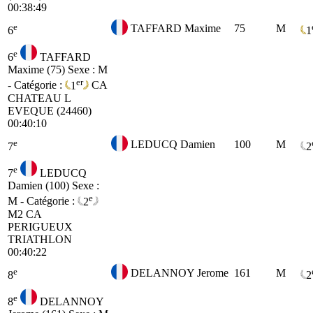
00:38:49
e
TAFFARD Maxime
75
M
6
1
e
6
TAFFARD
Maxime (75)
Sexe : M
er
- Catégorie :
1
CA
CHATEAU L
EVEQUE (24460)
00:40:10
e
LEDUCQ Damien
100
M
7
2
e
7
LEDUCQ
Damien (100)
Sexe :
e
M - Catégorie :
2
M2
CA
PERIGUEUX
TRIATHLON
00:40:22
e
DELANNOY Jerome
161
M
8
2
e
8
DELANNOY