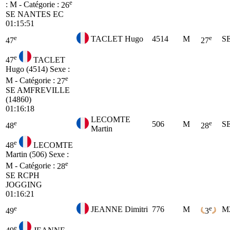
e
: M - Catégorie :
26
SE
NANTES EC
01:15:51
e
e
TACLET Hugo
4514
M
S
47
27
e
47
TACLET
Hugo (4514)
Sexe :
e
M - Catégorie :
27
SE
AMFREVILLE
(14860)
01:16:18
LECOMTE
e
e
506
M
S
48
28
Martin
e
48
LECOMTE
Martin (506)
Sexe :
e
M - Catégorie :
28
SE
RCPH
JOGGING
01:16:21
e
e
JEANNE Dimitri
776
M
M
49
3
e