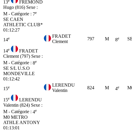
e
13
FREMOND
Hugo (816)
Sexe :
e
M - Catégorie :
7
SE
CAEN
ATHLETIC CLUB*
01:12:27
FRADET
e
e
797
M
S
14
8
Clement
e
14
FRADET
Clement (797)
Sexe :
e
M - Catégorie :
8
SE
S/L U.S.O
MONDEVILLE
01:12:42
LERENDU
e
e
824
M
M
15
4
Valentin
e
15
LERENDU
Valentin (824)
Sexe :
e
M - Catégorie :
4
M0
METRO
ATHLE ANTONY
01:13:01