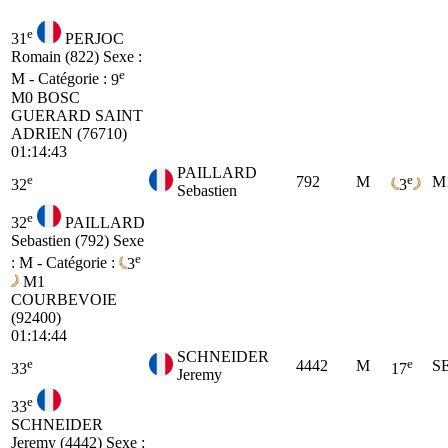
e
31
PERJOC
Romain (822)
Sexe :
e
M - Catégorie :
9
M0
BOSC
GUERARD SAINT
ADRIEN (76710)
01:14:43
PAILLARD
e
e
792
M
M
32
3
Sebastien
e
32
PAILLARD
Sebastien (792)
Sexe
e
: M - Catégorie :
3
M1
COURBEVOIE
(92400)
01:14:44
SCHNEIDER
e
e
4442
M
S
33
17
Jeremy
e
33
SCHNEIDER
Jeremy (4442)
Sexe :