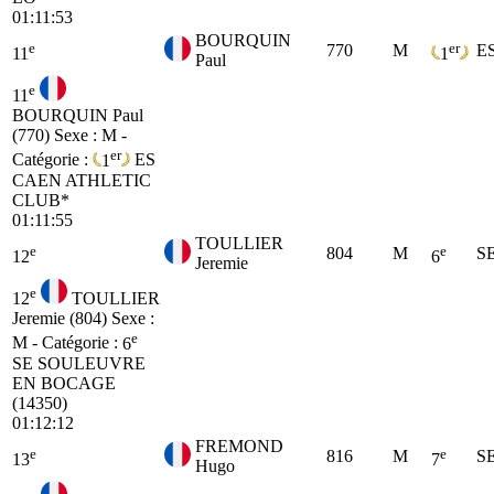
01:11:53
BOURQUIN
e
er
770
M
E
11
1
Paul
e
11
BOURQUIN Paul
(770)
Sexe : M -
er
Catégorie :
1
ES
CAEN ATHLETIC
CLUB*
01:11:55
TOULLIER
e
e
804
M
S
12
6
Jeremie
e
12
TOULLIER
Jeremie (804)
Sexe :
e
M - Catégorie :
6
SE
SOULEUVRE
EN BOCAGE
(14350)
01:12:12
FREMOND
e
e
816
M
S
13
7
Hugo