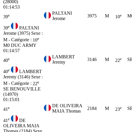
(28000)
01:14:53
PALTANI
e
e
3975
M
M
39
10
Jerome
e
39
PALTANI
Jerome (3975)
Sexe :
e
M - Catégorie :
10
M0
DUC ARMY
01:14:57
LAMBERT
e
e
3146
M
S
40
22
Jeremy
e
40
LAMBERT
Jeremy (3146)
Sexe :
e
M - Catégorie :
22
SE
BENOUVILLE
(14970)
01:15:01
DE OLIVEIRA
e
e
2184
M
S
41
23
MAIA Thomas
e
41
DE
OLIVEIRA MAIA
Thomas (2184)
Sexe