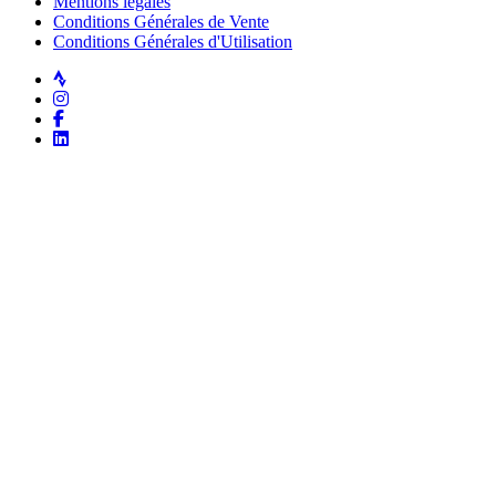
Mentions légales
Conditions Générales de Vente
Conditions Générales d'Utilisation
Strava
Instagram
Facebook
LinkedIn