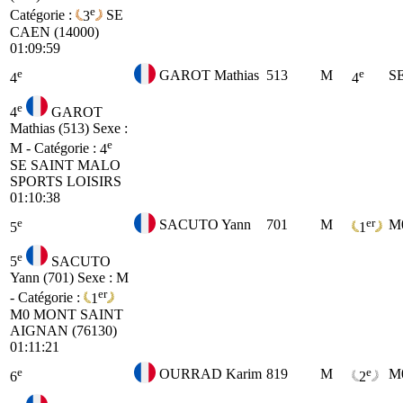
e
Catégorie :
3
SE
CAEN (14000)
01:09:59
e
e
GAROT Mathias
513
M
S
4
4
e
4
GAROT
Mathias (513)
Sexe :
e
M - Catégorie :
4
SE
SAINT MALO
SPORTS LOISIRS
01:10:38
e
er
SACUTO Yann
701
M
M
5
1
e
5
SACUTO
Yann (701)
Sexe : M
er
- Catégorie :
1
M0
MONT SAINT
AIGNAN (76130)
01:11:21
e
e
OURRAD Karim
819
M
M
6
2