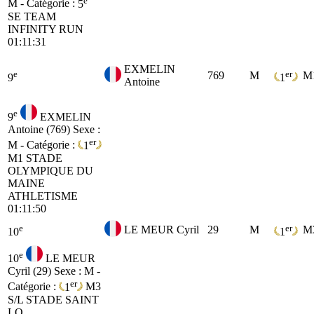
M - Catégorie :
5
SE
TEAM
INFINITY RUN
01:11:31
EXMELIN
e
er
769
M
M
9
1
Antoine
e
9
EXMELIN
Antoine (769)
Sexe :
er
M - Catégorie :
1
M1
STADE
OLYMPIQUE DU
MAINE
ATHLETISME
01:11:50
e
er
LE MEUR Cyril
29
M
M
10
1
e
10
LE MEUR
Cyril (29)
Sexe : M -
er
Catégorie :
1
M3
S/L STADE SAINT
LO