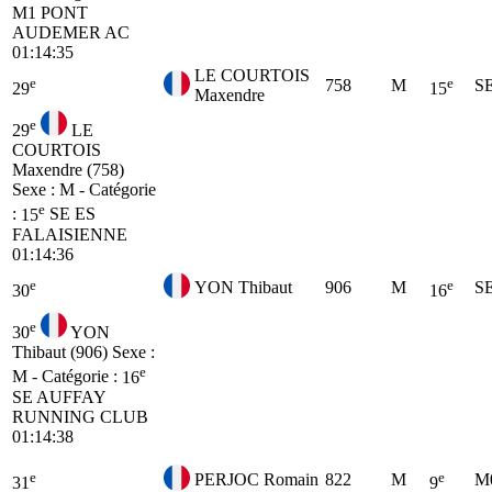
M1
PONT
AUDEMER AC
01:14:35
LE COURTOIS
e
e
758
M
S
29
15
Maxendre
e
29
LE
COURTOIS
Maxendre (758)
Sexe : M - Catégorie
e
:
15
SE
ES
FALAISIENNE
01:14:36
e
e
YON Thibaut
906
M
S
30
16
e
30
YON
Thibaut (906)
Sexe :
e
M - Catégorie :
16
SE
AUFFAY
RUNNING CLUB
01:14:38
e
e
PERJOC Romain
822
M
M
31
9