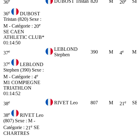
e
e
DUBOST Tristan
820
M
S
36
20
e
36
DUBOST
Tristan (820)
Sexe :
e
M - Catégorie :
20
SE
CAEN
ATHLETIC CLUB*
01:14:50
LEBLOND
e
e
390
M
M
37
4
Stephen
e
37
LEBLOND
Stephen (390)
Sexe :
e
M - Catégorie :
4
M1
COMPIEGNE
TRIATHLON
01:14:52
e
e
RIVET Leo
807
M
S
38
21
e
38
RIVET Leo
(807)
Sexe : M -
e
Catégorie :
21
SE
CHARTRES