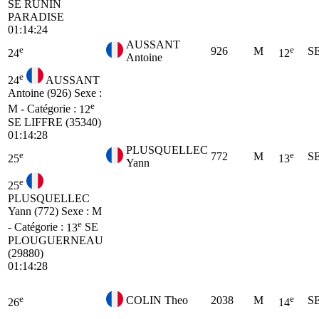
SE
RUNIN
PARADISE
01:14:24
AUSSANT
e
e
926
M
S
24
12
Antoine
e
24
AUSSANT
Antoine (926)
Sexe :
e
M - Catégorie :
12
SE
LIFFRE (35340)
01:14:28
PLUSQUELLEC
e
e
772
M
S
25
13
Yann
e
25
PLUSQUELLEC
Yann (772)
Sexe : M
e
- Catégorie :
13
SE
PLOUGUERNEAU
(29880)
01:14:28
e
e
COLIN Theo
2038
M
S
26
14