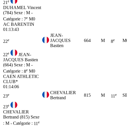
e
21
DUHAMEL Vincent
(784)
Sexe : M -
e
Catégorie :
7
M0
AC BARENTIN
01:13:43
JEAN-
e
e
JACQUES
664
M
M
22
8
Bastien
e
22
JEAN-
JACQUES Bastien
(664)
Sexe : M -
e
Catégorie :
8
M0
CAEN ATHLETIC
CLUB*
01:14:06
CHEVALIER
e
e
815
M
S
23
11
Bertrand
e
23
CHEVALIER
Bertrand (815)
Sexe
e
: M - Catégorie :
11