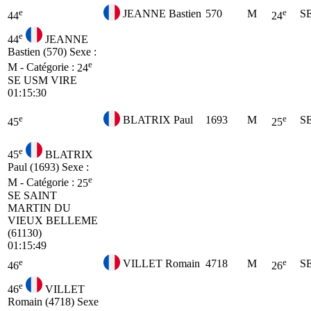
e
e
JEANNE Bastien
570
M
S
44
24
e
44
JEANNE
Bastien (570)
Sexe :
e
M - Catégorie :
24
SE
USM VIRE
01:15:30
e
e
BLATRIX Paul
1693
M
S
45
25
e
45
BLATRIX
Paul (1693)
Sexe :
e
M - Catégorie :
25
SE
SAINT
MARTIN DU
VIEUX BELLEME
(61130)
01:15:49
e
e
VILLET Romain
4718
M
S
46
26
e
46
VILLET
Romain (4718)
Sexe