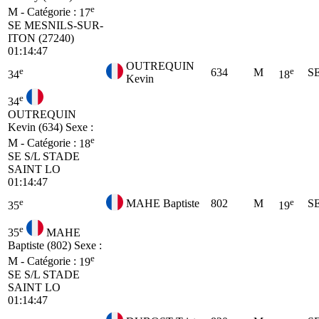
e
M - Catégorie :
17
SE
MESNILS-SUR-
ITON (27240)
01:14:47
OUTREQUIN
e
e
634
M
S
34
18
Kevin
e
34
OUTREQUIN
Kevin (634)
Sexe :
e
M - Catégorie :
18
SE
S/L STADE
SAINT LO
01:14:47
e
e
MAHE Baptiste
802
M
S
35
19
e
35
MAHE
Baptiste (802)
Sexe :
e
M - Catégorie :
19
SE
S/L STADE
SAINT LO
01:14:47