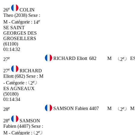
e
26
COLIN
Theo (2038)
Sexe :
e
M - Catégorie :
14
SE
SAINT
GEORGES DES
GROSEILLERS
(61100)
01:14:32
e
e
RICHARD Eliott
682
M
E
27
2
e
27
RICHARD
Eliott (682)
Sexe : M
e
- Catégorie :
2
ES
AGNEAUX
(50180)
01:14:34
e
e
SAMSON Fabien
4407
M
M
28
2
e
28
SAMSON
Fabien (4407)
Sexe :
e
M - Catégorie :
2