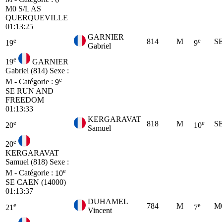
M0
S/L AS
QUERQUEVILLE
01:13:25
GARNIER
e
e
814
M
S
19
9
Gabriel
e
19
GARNIER
Gabriel (814)
Sexe :
e
M - Catégorie :
9
SE
RUN AND
FREEDOM
01:13:33
KERGARAVAT
e
e
818
M
S
20
10
Samuel
e
20
KERGARAVAT
Samuel (818)
Sexe :
e
M - Catégorie :
10
SE
CAEN (14000)
01:13:37
DUHAMEL
e
e
784
M
M
21
7
Vincent