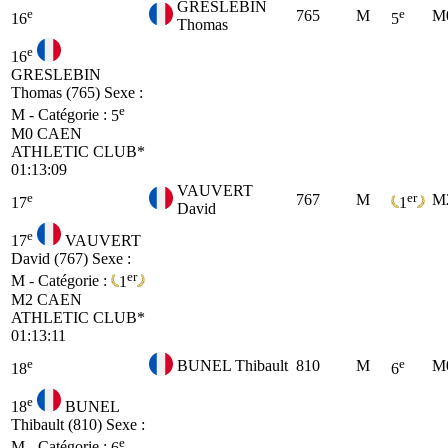
GRESLEBIN
e
e
765
M
M
16
5
Thomas
e
16
GRESLEBIN
Thomas (765)
Sexe :
e
M - Catégorie :
5
M0
CAEN
ATHLETIC CLUB*
01:13:09
VAUVERT
e
er
767
M
M
17
1
David
e
17
VAUVERT
David (767)
Sexe :
er
M - Catégorie :
1
M2
CAEN
ATHLETIC CLUB*
01:13:11
e
e
BUNEL Thibault
810
M
M
18
6
e
18
BUNEL
Thibault (810)
Sexe :
e
M - Catégorie :
6