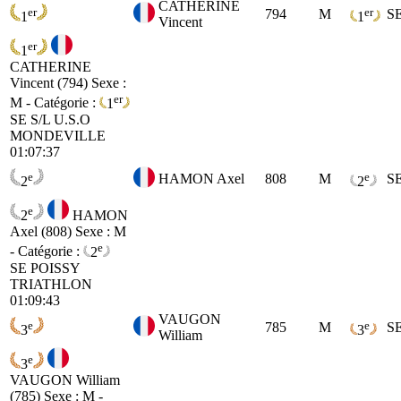
CATHERINE
er
er
794
M
S
1
1
Vincent
er
1
CATHERINE
Vincent (794)
Sexe :
er
M - Catégorie :
1
SE
S/L U.S.O
MONDEVILLE
01:07:37
e
e
HAMON Axel
808
M
S
2
2
e
2
HAMON
Axel (808)
Sexe : M
e
- Catégorie :
2
SE
POISSY
TRIATHLON
01:09:43
VAUGON
e
e
785
M
S
3
3
William
e
3
VAUGON William
(785)
Sexe : M -