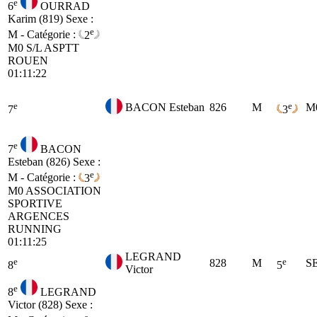
e
6
OURRAD
Karim (819)
Sexe :
e
M - Catégorie :
2
M0
S/L ASPTT
ROUEN
01:11:22
e
e
BACON Esteban
826
M
M
7
3
e
7
BACON
Esteban (826)
Sexe :
e
M - Catégorie :
3
M0
ASSOCIATION
SPORTIVE
ARGENCES
RUNNING
01:11:25
LEGRAND
e
e
828
M
S
8
5
Victor
e
8
LEGRAND
Victor (828)
Sexe :
e