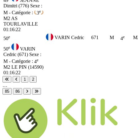
49
JEANNE
Dimitri (776)
Sexe :
e
M - Catégorie :
3
M2
AS
TOURLAVILLE
01:16:22
e
e
VARIN Cedric
671
M
M
50
4
e
50
VARIN
Cedric (671)
Sexe :
e
M - Catégorie :
4
M2
LE PIN (14590)
01:16:22
1
2
Première page
Page précédente
…
85
86
Page suivante
Dernière page