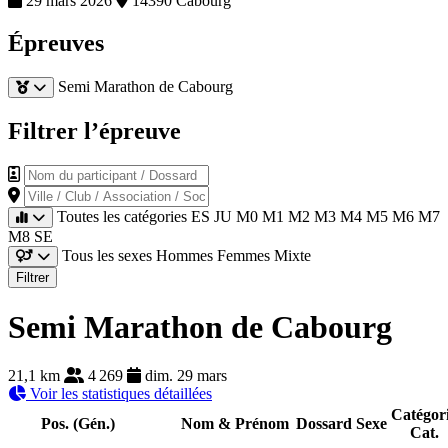
29 mars 2026
14390 Cabourg
Épreuves
Semi Marathon de Cabourg
Filtrer l’épreuve
Nom du participant / Dossard
Ville / Club / Association / Société
Toutes les catégories
ES
JU
M0
M1
M2
M3
M4
M5
M6
M7
M8
SE
Tous les sexes
Hommes
Femmes
Mixte
Filtrer
Semi Marathon de Cabourg
21,1 km
4 269
dim. 29 mars
Voir les statistiques détaillées
Catégor
Pos. (Gén.)
Nom & Prénom
Dossard
Sexe
Cat.