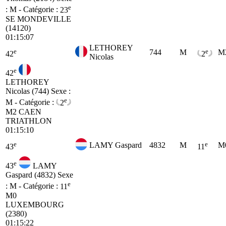
e
: M - Catégorie :
23
SE
MONDEVILLE
(14120)
01:15:07
LETHOREY
e
e
744
M
M
42
2
Nicolas
e
42
LETHOREY
Nicolas (744)
Sexe :
e
M - Catégorie :
2
M2
CAEN
TRIATHLON
01:15:10
e
e
LAMY Gaspard
4832
M
M
43
11
e
43
LAMY
Gaspard (4832)
Sexe
e
: M - Catégorie :
11
M0
LUXEMBOURG
(2380)
01:15:22