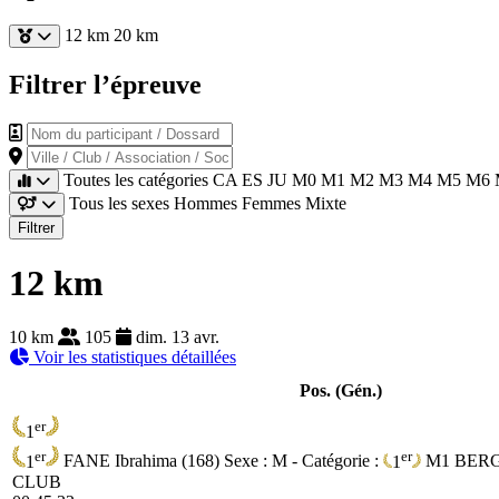
12 km
20 km
Filtrer l’épreuve
Nom du participant / Dossard
Ville / Club / Association / Société
Toutes les catégories
CA
ES
JU
M0
M1
M2
M3
M4
M5
M6
Tous les sexes
Hommes
Femmes
Mixte
Filtrer
12 km
10 km
105
dim. 13 avr.
Voir les statistiques détaillées
Pos. (Gén.)
er
1
er
er
1
FANE Ibrahima (168)
Sexe : M - Catégorie :
1
M1
BER
CLUB