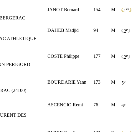
er
JANOT Bernard
154
M
1
 BERGERAC
e
DAHEB Madjid
94
M
2
AC ATHLETIQUE
e
COSTE Philippe
177
M
2
ON PERIGORD
e
BOURDARIE Yann
173
M
5
RAC (24100)
e
ASCENCIO Remi
76
M
6
AURENT DES
er