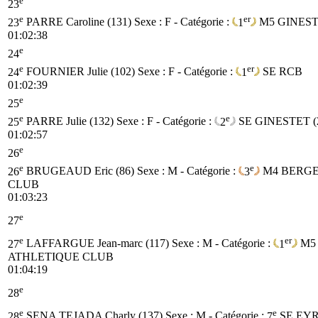
23
e
er
23
PARRE Caroline (131)
Sexe : F - Catégorie :
1
M5
GINEST
01:02:38
e
24
e
er
24
FOURNIER Julie (102)
Sexe : F - Catégorie :
1
SE
RCB
01:02:39
e
25
e
e
25
PARRE Julie (132)
Sexe : F - Catégorie :
2
SE
GINESTET (
01:02:57
e
26
e
e
26
BRUGEAUD Eric (86)
Sexe : M - Catégorie :
3
M4
BERGE
CLUB
01:03:23
e
27
e
er
27
LAFFARGUE Jean-marc (117)
Sexe : M - Catégorie :
1
M5
ATHLETIQUE CLUB
01:04:19
e
28
e
e
28
SENA TEJADA Charly (137)
Sexe : M - Catégorie :
7
SE
EY