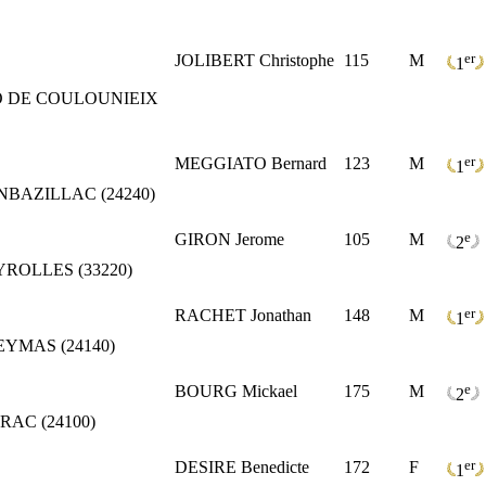
er
JOLIBERT Christophe
115
M
1
O DE COULOUNIEIX
er
MEGGIATO Bernard
123
M
1
BAZILLAC (24240)
e
GIRON Jerome
105
M
2
ROLLES (33220)
er
RACHET Jonathan
148
M
1
YMAS (24140)
e
BOURG Mickael
175
M
2
AC (24100)
er
DESIRE Benedicte
172
F
1