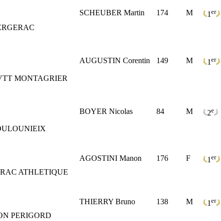
er
SCHEUBER Martin
174
M
1
ERGERAC
er
AUGUSTIN Corentin
149
M
1
VTT MONTAGRIER
e
BOYER Nicolas
84
M
2
OULOUNIEIX
er
AGOSTINI Manon
176
F
1
RAC ATHLETIQUE
er
THIERRY Bruno
138
M
1
ON PERIGORD