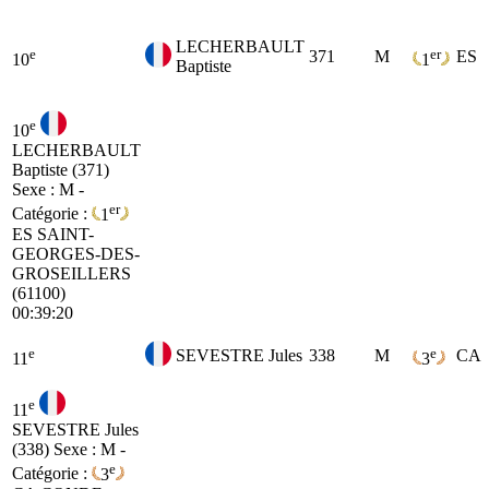
LECHERBAULT
e
er
371
M
ES
10
1
Baptiste
e
10
LECHERBAULT
Baptiste (371)
Sexe : M -
er
Catégorie :
1
ES
SAINT-
GEORGES-DES-
GROSEILLERS
(61100)
00:39:20
e
e
SEVESTRE Jules
338
M
CA
11
3
e
11
SEVESTRE Jules
(338)
Sexe : M -
e
Catégorie :
3