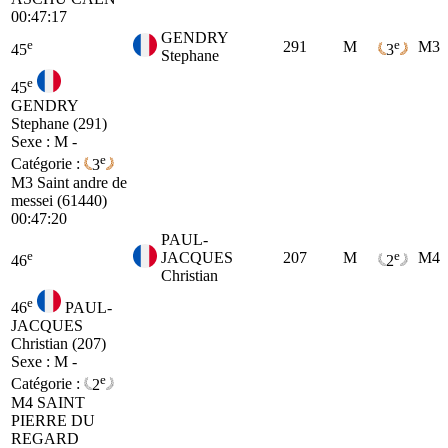
00:47:17
GENDRY
e
e
291
M
M3
45
3
Stephane
e
45
GENDRY
Stephane (291)
Sexe : M -
e
Catégorie :
3
M3
Saint andre de
messei (61440)
00:47:20
PAUL-
e
e
JACQUES
207
M
M4
46
2
Christian
e
46
PAUL-
JACQUES
Christian (207)
Sexe : M -
e
Catégorie :
2
M4
SAINT
PIERRE DU
REGARD