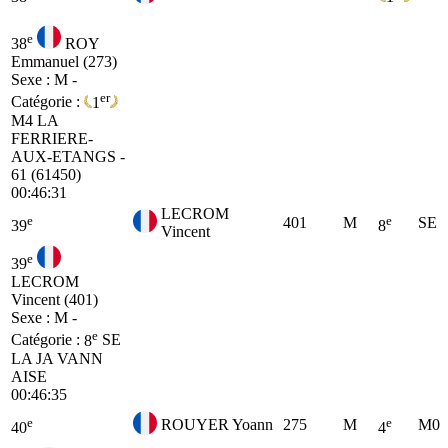
e
38
ROY
Emmanuel (273)
Sexe : M -
er
Catégorie :
1
M4
LA
FERRIERE-
AUX-ETANGS -
61 (61450)
00:46:31
LECROM
e
e
401
M
SE
39
8
Vincent
e
39
LECROM
Vincent (401)
Sexe : M -
e
Catégorie :
8
SE
LA JA VANN
AISE
00:46:35
e
e
ROUYER Yoann
275
M
M0
40
4