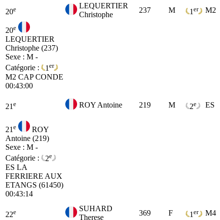
LEQUERTIER
e
er
237
M
M2
20
1
Christophe
e
20
LEQUERTIER
Christophe (237)
Sexe : M -
er
Catégorie :
1
M2
CAP CONDE
00:43:00
e
e
ROY Antoine
219
M
ES
21
2
e
21
ROY
Antoine (219)
Sexe : M -
e
Catégorie :
2
ES
LA
FERRIERE AUX
ETANGS (61450)
00:43:14
SUHARD
e
er
369
F
M4
22
1
Therese