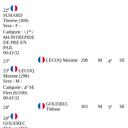
e
22
SUHARD
Therese (369)
Sexe : F -
er
Catégorie :
1
M4
INTREPIDE
DE PRE EN
PAIL
00:43:32
e
e
LECOQ Maxime
298
M
SE
23
4
e
23
LECOQ
Maxime (298)
Sexe : M -
e
Catégorie :
4
SE
Flers (61100)
00:43:32
GOUEREC
e
e
303
M
SE
24
5
Thibaut
e
24
GOUEREC