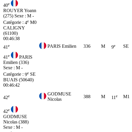
e
40
ROUYER Yoann
(275)
Sexe : M -
e
Catégorie :
4
M0
CALIGNY
(61100)
00:46:38
e
e
PARIS Emilien
336
M
SE
41
9
e
41
PARIS
Emilien (336)
Sexe : M -
e
Catégorie :
9
SE
BUAIS (50640)
00:46:42
GODMUSE
e
e
388
M
M1
42
11
Nicolas
e
42
GODMUSE
Nicolas (388)
Sexe : M -