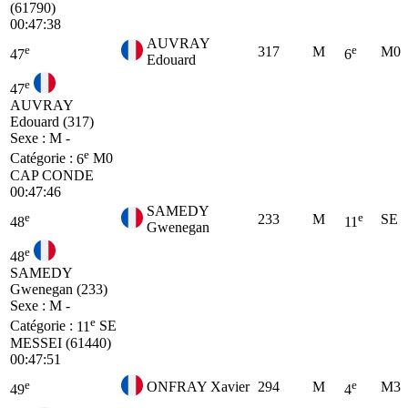
(61790)
00:47:38
AUVRAY
e
e
317
M
M0
47
6
Edouard
e
47
AUVRAY
Edouard (317)
Sexe : M -
e
Catégorie :
6
M0
CAP CONDE
00:47:46
SAMEDY
e
e
233
M
SE
48
11
Gwenegan
e
48
SAMEDY
Gwenegan (233)
Sexe : M -
e
Catégorie :
11
SE
MESSEI (61440)
00:47:51
e
e
ONFRAY Xavier
294
M
M3
49
4