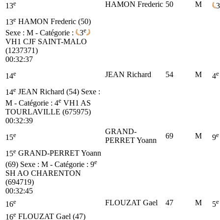
e
HAMON Frederic
50
M
13
3
e
13
HAMON Frederic (50)
e
Sexe : M - Catégorie :
3
VH1
CJF SAINT-MALO
(1237371)
00:32:37
e
e
JEAN Richard
54
M
14
4
e
14
JEAN Richard (54)
Sexe :
e
M - Catégorie :
4
VH1
AS
TOURLAVILLE (675975)
00:32:39
GRAND-
e
e
69
M
15
9
PERRET Yoann
e
15
GRAND-PERRET Yoann
e
(69)
Sexe : M - Catégorie :
9
SH
AO CHARENTON
(694719)
00:32:45
e
e
FLOUZAT Gael
47
M
16
5
e
16
FLOUZAT Gael (47)