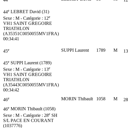
e
44
LEBRET David (31)
e
Sexe : M - Catégorie :
12
VH1
SAINT GREGOIRE
TRIATHLON
(A35351C0050055MV1FRA)
00:34:41
e
SUPPI Laurent
1789
M
45
13
e
45
SUPPI Laurent (1789)
e
Sexe : M - Catégorie :
13
VH1
SAINT GREGOIRE
TRIATHLON
(A35443C0050055MV1FRA)
00:34:42
e
MORIN Thibault
1058
M
46
28
e
46
MORIN Thibault (1058)
e
Sexe : M - Catégorie :
28
SH
S/L PACE EN COURANT
(1037776)