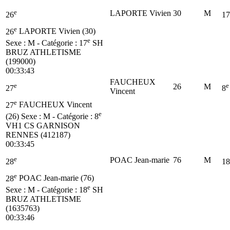
e
LAPORTE Vivien
30
M
26
17
e
26
LAPORTE Vivien (30)
e
Sexe : M - Catégorie :
17
SH
BRUZ ATHLETISME
(199000)
00:33:43
FAUCHEUX
e
e
26
M
27
8
Vincent
e
27
FAUCHEUX Vincent
e
(26)
Sexe : M - Catégorie :
8
VH1
CS GARNISON
RENNES (412187)
00:33:45
e
POAC Jean-marie
76
M
28
18
e
28
POAC Jean-marie (76)
e
Sexe : M - Catégorie :
18
SH
BRUZ ATHLETISME
(1635763)
00:33:46