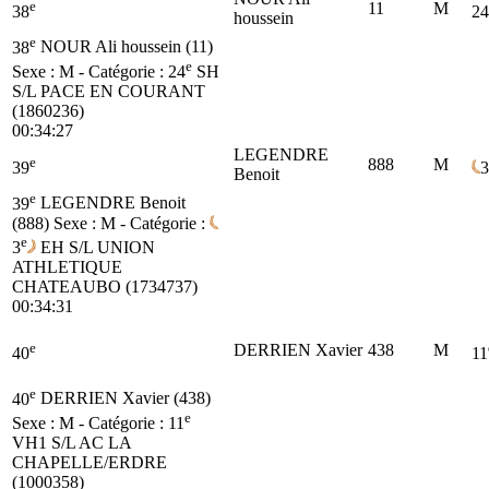
e
11
M
38
24
houssein
e
38
NOUR Ali houssein (11)
e
Sexe : M - Catégorie :
24
SH
S/L PACE EN COURANT
(1860236)
00:34:27
LEGENDRE
e
888
M
39
3
Benoit
e
39
LEGENDRE Benoit
(888)
Sexe : M - Catégorie :
e
3
EH
S/L UNION
ATHLETIQUE
CHATEAUBO (1734737)
00:34:31
e
DERRIEN Xavier
438
M
40
11
e
40
DERRIEN Xavier (438)
e
Sexe : M - Catégorie :
11
VH1
S/L AC LA
CHAPELLE/ERDRE
(1000358)