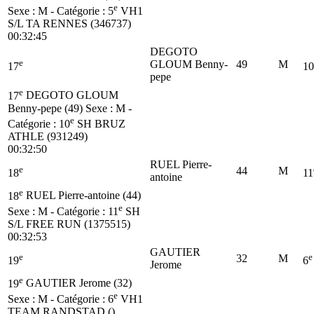
e
Sexe : M - Catégorie :
5
VH1
S/L TA RENNES (346737)
00:32:45
DEGOTO
e
GLOUM Benny-
49
M
17
10
pepe
e
17
DEGOTO GLOUM
Benny-pepe (49)
Sexe : M -
e
Catégorie :
10
SH
BRUZ
ATHLE (931249)
00:32:50
RUEL Pierre-
e
44
M
18
11
antoine
e
18
RUEL Pierre-antoine (44)
e
Sexe : M - Catégorie :
11
SH
S/L FREE RUN (1375515)
00:32:53
GAUTIER
e
e
32
M
19
6
Jerome
e
19
GAUTIER Jerome (32)
e
Sexe : M - Catégorie :
6
VH1
TEAM RANDSTAD ()