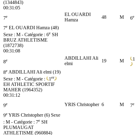
(1344843)
00:31:05
EL OUARDI
e
e
48
M
7
6
Hamza
e
7
EL OUARDI Hamza (48)
e
Sexe : M - Catégorie :
6
SH
BRUZ ATHLETISME
(1872738)
00:31:08
ABDILLAHI Ali
1
e
19
M
8
elmi
e
8
ABDILLAHI Ali elmi (19)
er
Sexe : M - Catégorie :
1
EH
ATHLETIC SPORTIF
MAHER (1964352)
00:31:12
e
e
YRIS Christopher
6
M
9
7
e
9
YRIS Christopher (6)
Sexe
e
: M - Catégorie :
7
SH
PLUMAUGAT
ATHLETISME (960884)