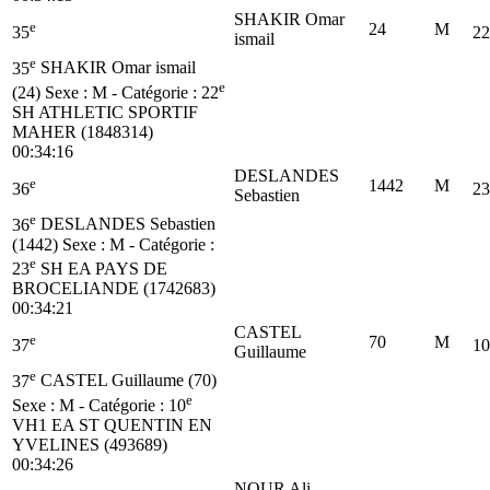
SHAKIR Omar
e
24
M
35
22
ismail
e
35
SHAKIR Omar ismail
e
(24)
Sexe : M - Catégorie :
22
SH
ATHLETIC SPORTIF
MAHER (1848314)
00:34:16
DESLANDES
e
1442
M
36
23
Sebastien
e
36
DESLANDES Sebastien
(1442)
Sexe : M - Catégorie :
e
23
SH
EA PAYS DE
BROCELIANDE (1742683)
00:34:21
CASTEL
e
70
M
37
10
Guillaume
e
37
CASTEL Guillaume (70)
e
Sexe : M - Catégorie :
10
VH1
EA ST QUENTIN EN
YVELINES (493689)
00:34:26
NOUR Ali