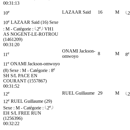
00:31:13
e
LAZAAR Said
16
M
10
2
e
10
LAZAAR Said (16)
Sexe
e
: M - Catégorie :
2
VH1
AS NOGENT-LE-ROTROU
(1461209)
00:31:20
ONAMI Jackson-
e
e
8
M
11
8
omwoyo
e
11
ONAMI Jackson-omwoyo
e
(8)
Sexe : M - Catégorie :
8
SH
S/L PACE EN
COURANT (1557867)
00:31:52
e
RUEL Guillaume
29
M
12
2
e
12
RUEL Guillaume (29)
e
Sexe : M - Catégorie :
2
EH
S/L FREE RUN
(1256396)
00:32:22