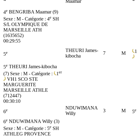
Maamar
e
4
BENGRIBA Maamar (9)
e
Sexe : M - Catégorie :
4
SH
S/L OLYMPIQUE DE
MARSEILLE ATH
(1635652)
00:29:55
THEURI James-
1
e
7
M
5
kibocha
e
5
THEURI James-kibocha
er
(7)
Sexe : M - Catégorie :
1
VH1
SCO STE
MARGUERITE
MARSEILLE ATHLE
(712447)
00:30:10
NDUWIMANA
e
e
3
M
6
5
Willy
e
6
NDUWIMANA Willy (3)
e
Sexe : M - Catégorie :
5
SH
ATHLEG PROVENCE