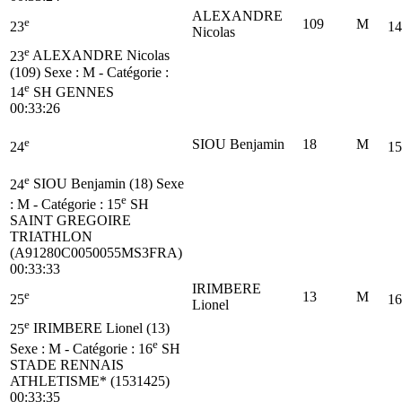
ALEXANDRE
e
109
M
23
14
Nicolas
e
23
ALEXANDRE Nicolas
(109)
Sexe : M - Catégorie :
e
14
SH
GENNES
00:33:26
e
SIOU Benjamin
18
M
24
15
e
24
SIOU Benjamin (18)
Sexe
e
: M - Catégorie :
15
SH
SAINT GREGOIRE
TRIATHLON
(A91280C0050055MS3FRA)
00:33:33
IRIMBERE
e
13
M
25
16
Lionel
e
25
IRIMBERE Lionel (13)
e
Sexe : M - Catégorie :
16
SH
STADE RENNAIS
ATHLETISME* (1531425)
00:33:35