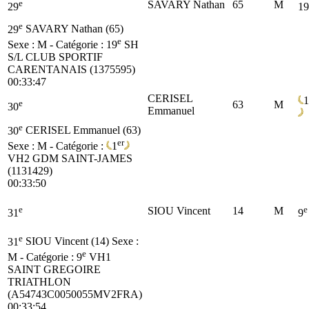
e
SAVARY Nathan
65
M
29
19
e
29
SAVARY Nathan (65)
e
Sexe : M - Catégorie :
19
SH
S/L CLUB SPORTIF
CARENTANAIS (1375595)
00:33:47
CERISEL
1
e
63
M
30
Emmanuel
e
30
CERISEL Emmanuel (63)
er
Sexe : M - Catégorie :
1
VH2
GDM SAINT-JAMES
(1131429)
00:33:50
e
e
SIOU Vincent
14
M
31
9
e
31
SIOU Vincent (14)
Sexe :
e
M - Catégorie :
9
VH1
SAINT GREGOIRE
TRIATHLON
(A54743C0050055MV2FRA)
00:33:54