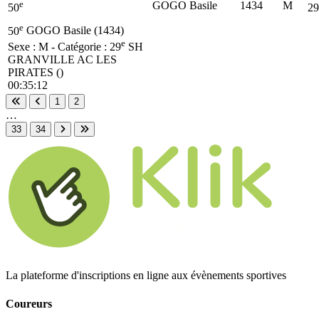
e
GOGO Basile
1434
M
50
29
e
50
GOGO Basile (1434)
e
Sexe : M - Catégorie :
29
SH
GRANVILLE AC LES
PIRATES ()
00:35:12
1
2
Première page
Page précédente
…
33
34
Page suivante
Dernière page
La plateforme d'inscriptions en ligne aux évènements sportives
Coureurs