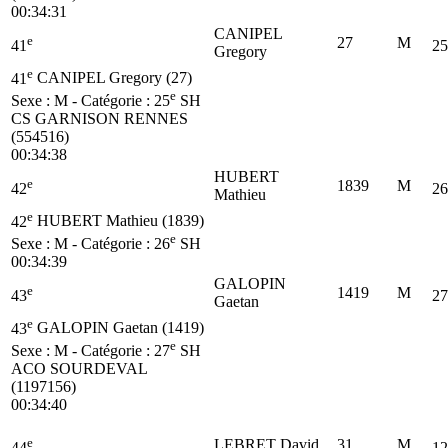
00:34:31
CANIPEL
e
27
M
41
25
Gregory
e
41
CANIPEL Gregory (27)
e
Sexe : M - Catégorie :
25
SH
CS GARNISON RENNES
(554516)
00:34:38
HUBERT
e
1839
M
42
26
Mathieu
e
42
HUBERT Mathieu (1839)
e
Sexe : M - Catégorie :
26
SH
00:34:39
GALOPIN
e
1419
M
43
27
Gaetan
e
43
GALOPIN Gaetan (1419)
e
Sexe : M - Catégorie :
27
SH
ACO SOURDEVAL
(1197156)
00:34:40
e
LEBRET David
31
M
44
12