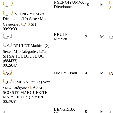
NSENGIYUMVA
1
er
10
M
1
Dieudonne
er
1
NSENGIYUMVA
Dieudonne (10)
Sexe : M -
er
Catégorie :
1
SH
00:29:39
BRULET
e
2
M
2
2
Mathieu
e
2
BRULET Mathieu (2)
e
Sexe : M - Catégorie :
2
SH
SA TOULOUSE UC
(684433)
00:29:47
e
OMUYA Paul
4
M
3
3
e
3
OMUYA Paul (4)
Sexe
e
: M - Catégorie :
3
SH
SCO STE-MARGUERITE
MARSEILLE* (1535076)
00:29:51
BENGRIBA
e
e
9
M
4
4