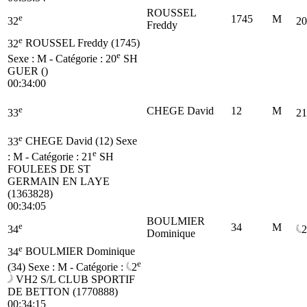
ROUSSEL
e
1745
M
32
20
Freddy
e
32
ROUSSEL Freddy (1745)
e
Sexe : M - Catégorie :
20
SH
GUER ()
00:34:00
e
CHEGE David
12
M
33
21
e
33
CHEGE David (12)
Sexe
e
: M - Catégorie :
21
SH
FOULEES DE ST
GERMAIN EN LAYE
(1363828)
00:34:05
BOULMIER
e
34
M
34
2
Dominique
e
34
BOULMIER Dominique
e
(34)
Sexe : M - Catégorie :
2
VH2
S/L CLUB SPORTIF
DE BETTON (1770888)
00:34:15