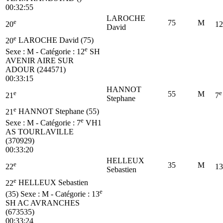
00:32:55
LAROCHE
e
75
M
20
12
David
e
20
LAROCHE David (75)
e
Sexe : M - Catégorie :
12
SH
AVENIR AIRE SUR
ADOUR (244571)
00:33:15
HANNOT
e
e
55
M
21
7
Stephane
e
21
HANNOT Stephane (55)
e
Sexe : M - Catégorie :
7
VH1
AS TOURLAVILLE
(370929)
00:33:20
HELLEUX
e
35
M
22
13
Sebastien
e
22
HELLEUX Sebastien
e
(35)
Sexe : M - Catégorie :
13
SH
AC AVRANCHES
(673535)
00:33:24