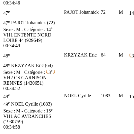
00:34:46
e
PAJOT Johannick
72
M
47
14
e
47
PAJOT Johannick (72)
e
Sexe : M - Catégorie :
14
VH1
ENTENTE NORD
LOIRE 44 (929649)
00:34:49
e
KRZYZAK Eric
64
M
48
3
e
48
KRZYZAK Eric (64)
e
Sexe : M - Catégorie :
3
VH2
CS GARNISON
RENNES (1430651)
00:34:52
e
NOEL Cyrille
1083
M
49
15
e
49
NOEL Cyrille (1083)
e
Sexe : M - Catégorie :
15
VH1
AC AVRANCHES
(1930759)
00:34:58