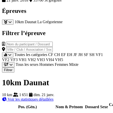
21 janv. 2018
35760 St gregoire
Épreuves
10km Daunat
La Grégorienne
Filtrer l’épreuve
Nom du participant / Dossard
Ville / Club / Association / Société
Toutes les catégories
CF
CH
EF
EH
JF
JH
SF
SH
VF1
VF2
VF3
VH1
VH2
VH3
VH4
VH5
Tous les sexes
Hommes
Femmes
Mixte
Filtrer
10km Daunat
10 km
1 651
dim. 21 janv.
Voir les statistiques détaillées
Ca
Pos. (Gén.)
Nom & Prénom
Dossard
Sexe