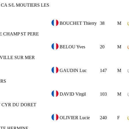
CA
S/L MOUTIERS LES
BOUCHET Thierry
38
M
E CHAMP ST PERE
BELOU Yves
20
M
VILLE SUR MER
GAUDIN Luc
147
M
RS
DAVID Virgil
103
M
T CYR DU DORET
OLIVIER Lucie
240
F
NTE HERMINE