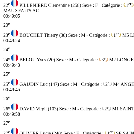
e
er
22
PILLENIERE Clementine (258)
Sexe : F - Catégorie :
1
MAUXFAITS AC
00:49:05
e
23
e
er
23
BOUCHET Thierry (38)
Sexe : M - Catégorie :
1
M5
L
00:49:24
e
24
e
e
24
BELOU Yves (20)
Sexe : M - Catégorie :
3
M2
LONGE
00:49:43
e
25
e
e
25
GAUDIN Luc (147)
Sexe : M - Catégorie :
2
M4
ANGE
00:49:45
e
26
e
e
26
DAVID Virgil (103)
Sexe : M - Catégorie :
2
M1
SAIN
00:49:58
e
27
e
er
27
OLIVIER Lucie (240)
Sexe : F - Catégorie :
1
SE
SAI