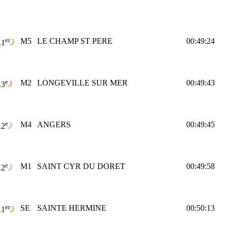
er
M5
LE CHAMP ST PERE
00:49:24
1
e
M2
LONGEVILLE SUR MER
00:49:43
3
e
M4
ANGERS
00:49:45
2
e
M1
SAINT CYR DU DORET
00:49:58
2
er
SE
SAINTE HERMINE
00:50:13
1