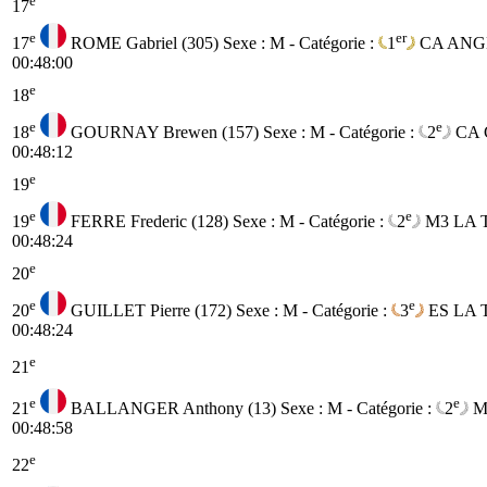
17
e
er
17
ROME Gabriel (305)
Sexe : M - Catégorie :
1
CA
ANG
00:48:00
e
18
e
e
18
GOURNAY Brewen (157)
Sexe : M - Catégorie :
2
CA
00:48:12
e
19
e
e
19
FERRE Frederic (128)
Sexe : M - Catégorie :
2
M3
LA 
00:48:24
e
20
e
e
20
GUILLET Pierre (172)
Sexe : M - Catégorie :
3
ES
LA 
00:48:24
e
21
e
e
21
BALLANGER Anthony (13)
Sexe : M - Catégorie :
2
M
00:48:58
e
22