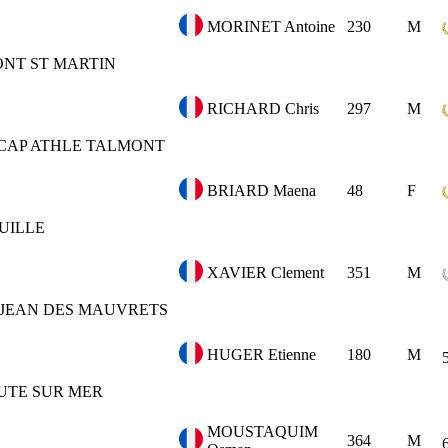
MORINET Antoine
230
M
ONT ST MARTIN
RICHARD Chris
297
M
 CAP ATHLE TALMONT
BRIARD Maena
48
F
UILLE
XAVIER Clement
351
M
 JEAN DES MAUVRETS
HUGER Etienne
180
M
UTE SUR MER
MOUSTAQUIM
364
M