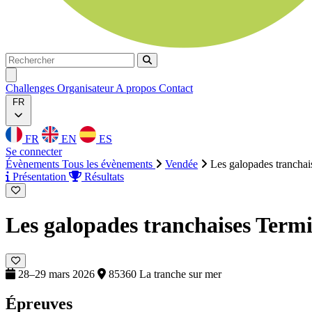
Rechercher
Rechercher
Ouvrir menu
Challenges
Organisateur
A propos
Contact
FR
FR
EN
ES
Se connecter
Évènements
Tous les évènements
Vendée
Les galopades tranchai
Présentation
Résultats
Les galopades tranchaises
Term
28–29 mars 2026
85360 La tranche sur mer
Épreuves