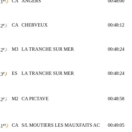
CA
ANGERS
00:48:00
1
e
CA
CHERVEUX
00:48:12
2
e
M3
LA TRANCHE SUR MER
00:48:24
2
e
ES
LA TRANCHE SUR MER
00:48:24
3
e
M2
CA PICTAVE
00:48:58
2
er
CA
S/L MOUTIERS LES MAUXFAITS AC
00:49:05
1