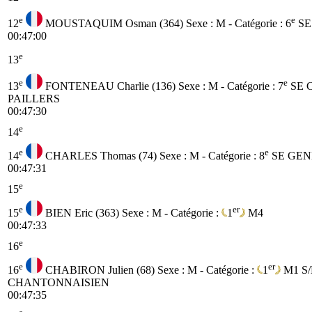
e
e
12
MOUSTAQUIM Osman (364)
Sexe : M - Catégorie :
6
SE
00:47:00
e
13
e
e
13
FONTENEAU Charlie (136)
Sexe : M - Catégorie :
7
SE
PAILLERS
00:47:30
e
14
e
e
14
CHARLES Thomas (74)
Sexe : M - Catégorie :
8
SE
GEN
00:47:31
e
15
e
er
15
BIEN Eric (363)
Sexe : M - Catégorie :
1
M4
00:47:33
e
16
e
er
16
CHABIRON Julien (68)
Sexe : M - Catégorie :
1
M1
S
CHANTONNAISIEN
00:47:35
e