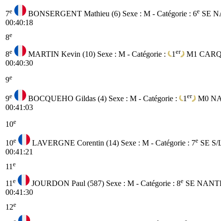
e
e
7
BONSERGENT Mathieu (6)
Sexe : M - Catégorie :
6
SE
N
00:40:18
e
8
e
er
8
MARTIN Kevin (10)
Sexe : M - Catégorie :
1
M1
CARQ
00:40:30
e
9
e
er
9
BOCQUEHO Gildas (4)
Sexe : M - Catégorie :
1
M0
NA
00:41:03
e
10
e
e
10
LAVERGNE Corentin (14)
Sexe : M - Catégorie :
7
SE
S/
00:41:21
e
11
e
e
11
JOURDON Paul (587)
Sexe : M - Catégorie :
8
SE
NANTE
00:41:30
e
12