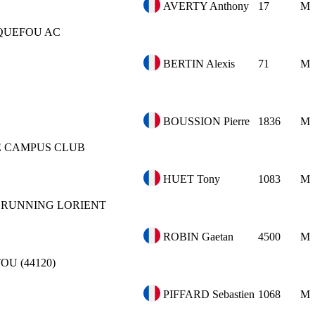
AVERTY Anthony
17
M
QUEFOU AC
BERTIN Alexis
71
M
BOUSSION Pierre
1836
M
E CAMPUS CLUB
HUET Tony
1083
M
 RUNNING LORIENT
ROBIN Gaetan
4500
M
OU (44120)
PIFFARD Sebastien
1068
M