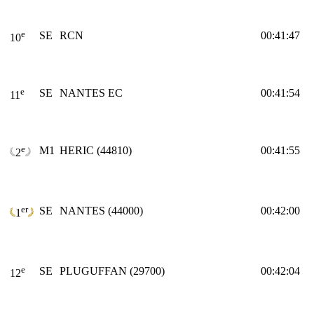
e
SE
RCN
00:41:47
10
e
SE
NANTES EC
00:41:54
11
e
M1
HERIC (44810)
00:41:55
2
er
SE
NANTES (44000)
00:42:00
1
e
SE
PLUGUFFAN (29700)
00:42:04
12