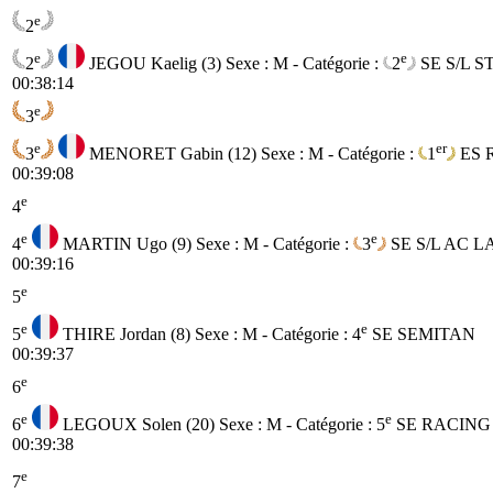
e
2
e
e
2
JEGOU Kaelig (3)
Sexe : M - Catégorie :
2
SE
S/L 
00:38:14
e
3
e
er
3
MENORET Gabin (12)
Sexe : M - Catégorie :
1
ES
00:39:08
e
4
e
e
4
MARTIN Ugo (9)
Sexe : M - Catégorie :
3
SE
S/L AC 
00:39:16
e
5
e
e
5
THIRE Jordan (8)
Sexe : M - Catégorie :
4
SE
SEMITAN
00:39:37
e
6
e
e
6
LEGOUX Solen (20)
Sexe : M - Catégorie :
5
SE
RACING
00:39:38
e
7