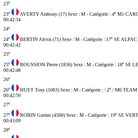
e
23
e
e
23
AVERTY Anthony (17)
Sexe : M - Catégorie :
4
M1
CAR
00:42:34
e
24
e
e
24
BERTIN Alexis (71)
Sexe : M - Catégorie :
17
SE
ALPAC
00:42:42
e
25
e
e
25
BOUSSION Pierre (1836)
Sexe : M - Catégorie :
18
SE
L
00:42:48
e
26
e
e
26
HUET Tony (1083)
Sexe : M - Catégorie :
2
M0
TEAM
00:42:59
e
27
e
e
27
ROBIN Gaetan (4500)
Sexe : M - Catégorie :
19
SE
VERT
00:43:09
e
28