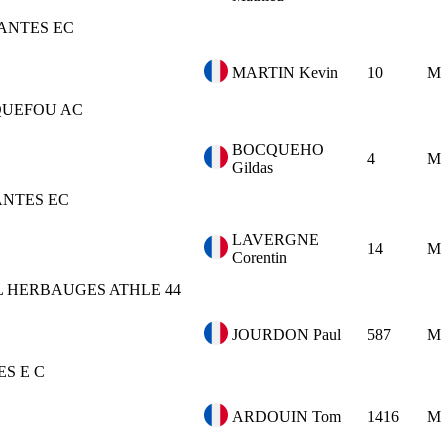
ANTES EC
MARTIN Kevin
10
M
UEFOU AC
BOCQUEHO
4
M
Gildas
NTES EC
LAVERGNE
14
M
Corentin
L HERBAUGES ATHLE 44
JOURDON Paul
587
M
S E C
ARDOUIN Tom
1416
M