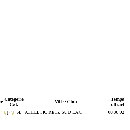
Catégorie
Temps
xe
Ville / Club
Cat.
officiel
er
SE
ATHLETIC RETZ SUD LAC
00:38:02
1