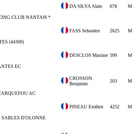
DA SILVA Alain
678
M
ING CLUB NANTAIS *
FASS Sebastien
2625
M
ES (44300)
DESCLOS Maxime
599
M
NTES EC
CROSSON
203
M
Benjamin
CARQUEFOU AC
PINEAU Emilien
4252
M
S SABLES D'OLONNE