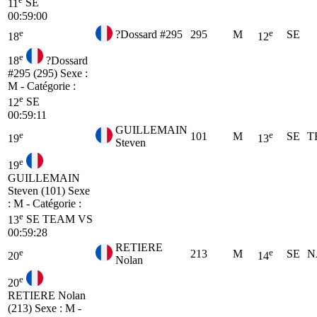
11
SE
00:59:00
e
e
?Dossard #295
295
M
SE
18
12
e
18
?Dossard
#295 (295)
Sexe :
M - Catégorie :
e
12
SE
00:59:11
GUILLEMAIN
e
e
101
M
SE
T
19
13
Steven
e
19
GUILLEMAIN
Steven (101)
Sexe
: M - Catégorie :
e
13
SE
TEAM VS
00:59:28
RETIERE
e
e
213
M
SE
N
20
14
Nolan
e
20
RETIERE Nolan
(213)
Sexe : M -