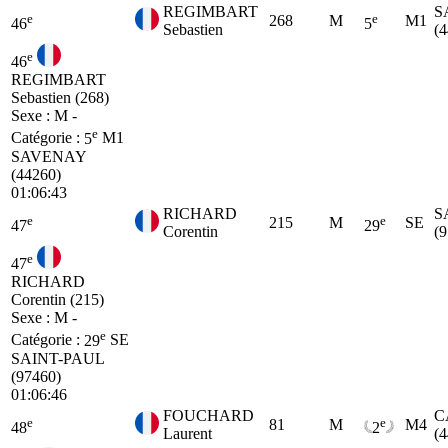
REGIMBART
S
e
e
268
M
M1
46
5
Sebastien
(
e
46
REGIMBART
Sebastien (268)
Sexe : M -
e
Catégorie :
5
M1
SAVENAY
(44260)
01:06:43
RICHARD
S
e
e
215
M
SE
47
29
Corentin
(
e
47
RICHARD
Corentin (215)
Sexe : M -
e
Catégorie :
29
SE
SAINT-PAUL
(97460)
01:06:46
FOUCHARD
C
e
e
81
M
M4
48
2
Laurent
(