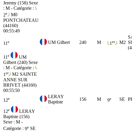
Jeremy (158)
Sexe
: M - Catégorie :
e
2
M0
PONTCHATEAU
(44160)
00:55:49
S
e
er
UM Gilbert
240
M
M2
S
11
1
(
e
11
UM
Gilbert (240)
Sexe
: M - Catégorie :
er
1
M2
SAINTE
ANNE SUR
BRIVET (44160)
00:55:50
LERAY
e
e
156
M
SE
P
12
9
Baptiste
e
12
LERAY
Baptiste (156)
Sexe : M -
e
Catégorie :
9
SE