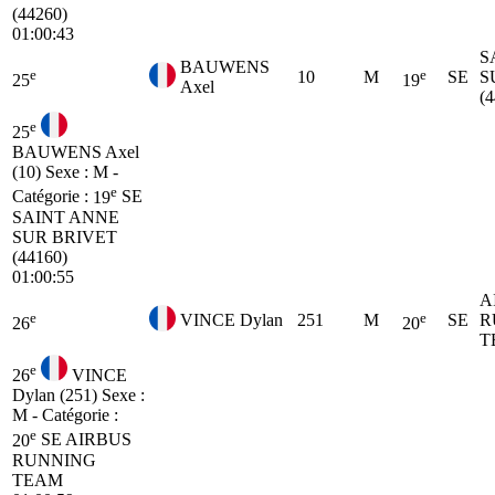
(44260)
01:00:43
S
BAUWENS
e
e
10
M
SE
S
25
19
Axel
(
e
25
BAUWENS Axel
(10)
Sexe : M -
e
Catégorie :
19
SE
SAINT ANNE
SUR BRIVET
(44160)
01:00:55
A
e
e
VINCE Dylan
251
M
SE
R
26
20
T
e
26
VINCE
Dylan (251)
Sexe :
M - Catégorie :
e
20
SE
AIRBUS
RUNNING
TEAM