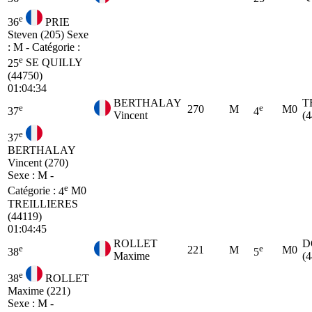
e
36
PRIE
Steven (205)
Sexe
: M - Catégorie :
e
25
SE
QUILLY
(44750)
01:04:34
BERTHALAY
T
e
e
270
M
M0
37
4
Vincent
(4
e
37
BERTHALAY
Vincent (270)
Sexe : M -
e
Catégorie :
4
M0
TREILLIERES
(44119)
01:04:45
ROLLET
D
e
e
221
M
M0
38
5
Maxime
(
e
38
ROLLET
Maxime (221)
Sexe : M -