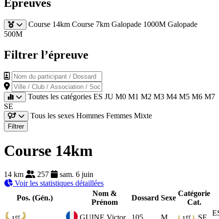
Épreuves
Course 14km
Course 7km
Galopade 1000M
Galopade
500M
Filtrer l’épreuve
Nom du participant / Dossard
Ville / Club / Association / Société
Toutes les catégories
ES
JU
M0
M1
M2
M3
M4
M5
M6
M7
SE
Tous les sexes
Hommes
Femmes
Mixte
Filtrer
Course 14km
14 km
257
sam. 6 juin
Voir les statistiques détaillées
Nom &
Catégorie
Pos. (Gén.)
Dossard
Sexe
Prénom
Cat.
E
er
er
GUINE Victor
105
M
SE
1
1