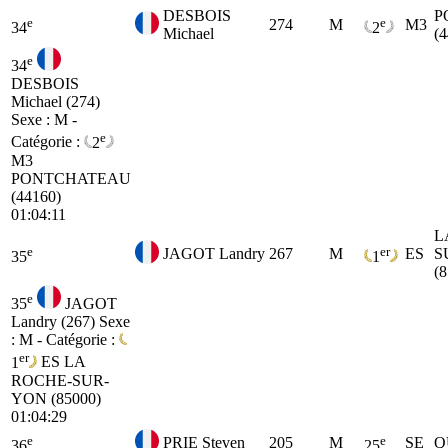
DESBOIS
P
e
e
274
M
M3
34
2
Michael
(
e
34
DESBOIS
Michael (274)
Sexe : M -
e
Catégorie :
2
M3
PONTCHATEAU
(44160)
01:04:11
L
e
er
JAGOT Landry
267
M
ES
S
35
1
(
e
35
JAGOT
Landry (267)
Sexe
: M - Catégorie :
er
1
ES
LA
ROCHE-SUR-
YON (85000)
01:04:29
e
e
PRIE Steven
205
M
SE
Q
36
25