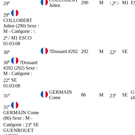
e
e
290
M
M1
E
29
2
Julien
e
29
COLLOBERT
Julien (290)
Sexe :
M - Catégorie :
e
2
M1
ESCO
01:03:08
e
e
?Dossard #292
292
M
SE
30
22
e
30
?Dossard
#292 (292)
Sexe :
M - Catégorie :
e
22
SE
01:03:08
GERMAIN
G
e
e
86
M
SE
31
23
Come
(
e
31
GERMAIN Come
(86)
Sexe : M -
e
Catégorie :
23
SE
GUENROUET