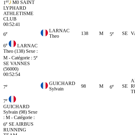
er
1
M0
SAINT
LYPHARD
ATHLETISME
CLUB
00:52:41
LARNAC
e
e
138
M
SE
V
6
5
Theo
e
6
LARNAC
Theo (138)
Sexe :
e
M - Catégorie :
5
SE
VANNES
(56000)
00:52:54
A
GUICHARD
e
e
98
M
SE
R
7
6
Sylvain
T
e
7
GUICHARD
Sylvain (98)
Sexe
: M - Catégorie :
e
6
SE
AIRBUS
RUNNING