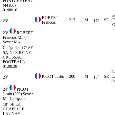
PONTCHATEAU
(44160)
01:00:10
S
ROBERT
e
e
217
M
SE
C
23
17
Francois
F
e
23
ROBERT
Francois (217)
Sexe : M -
e
Catégorie :
17
SE
SAINTE REINE
CROSSAC
FOOTBALL
01:00:38
L
e
e
PICOT Justin
200
M
SE
L
24
18
(
e
24
PICOT
Justin (200)
Sexe :
M - Catégorie :
e
18
SE
LA
CHAPELLE
LAUNAY