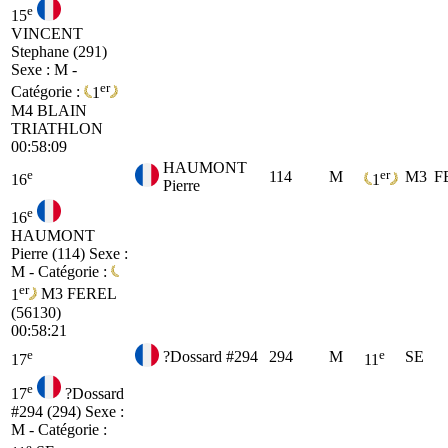
e
15
VINCENT
Stephane (291)
Sexe : M -
er
Catégorie :
1
M4
BLAIN
TRIATHLON
00:58:09
HAUMONT
e
er
114
M
M3
F
16
1
Pierre
e
16
HAUMONT
Pierre (114)
Sexe :
M - Catégorie :
er
1
M3
FEREL
(56130)
00:58:21
e
e
?Dossard #294
294
M
SE
17
11
e
17
?Dossard
#294 (294)
Sexe :
M - Catégorie :
e