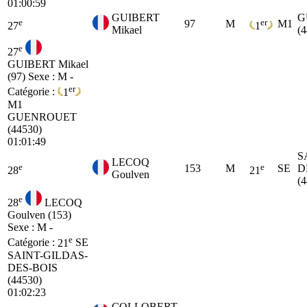
01:00:59
GUIBERT
G
e
er
97
M
M1
27
1
Mikael
(
e
27
GUIBERT Mikael
(97)
Sexe : M -
er
Catégorie :
1
M1
GUENROUET
(44530)
01:01:49
S
LECOQ
e
e
153
M
SE
D
28
21
Goulven
(
e
28
LECOQ
Goulven (153)
Sexe : M -
e
Catégorie :
21
SE
SAINT-GILDAS-
DES-BOIS
(44530)
01:02:23
COLLOBERT