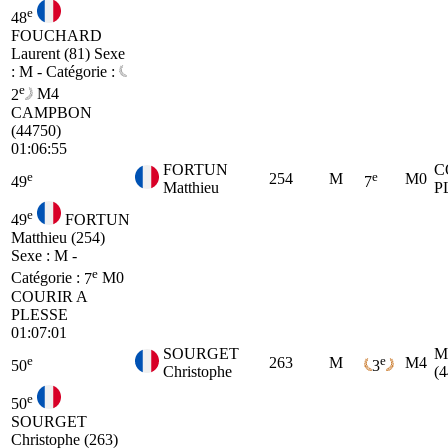
e
48
FOUCHARD
Laurent (81)
Sexe
: M - Catégorie :
e
2
M4
CAMPBON
(44750)
01:06:55
FORTUN
C
e
e
254
M
M0
49
7
Matthieu
P
e
49
FORTUN
Matthieu (254)
Sexe : M -
e
Catégorie :
7
M0
COURIR A
PLESSE
01:07:01
SOURGET
M
e
e
263
M
M4
50
3
Christophe
(
e
50
SOURGET
Christophe (263)