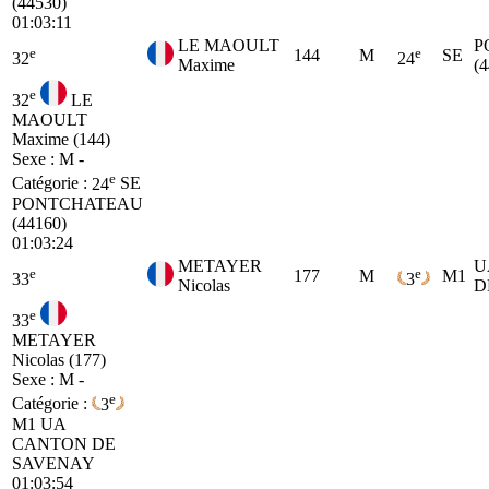
(44530)
01:03:11
LE MAOULT
P
e
e
144
M
SE
32
24
Maxime
(
e
32
LE
MAOULT
Maxime (144)
Sexe : M -
e
Catégorie :
24
SE
PONTCHATEAU
(44160)
01:03:24
METAYER
U
e
e
177
M
M1
33
3
Nicolas
D
e
33
METAYER
Nicolas (177)
Sexe : M -
e
Catégorie :
3
M1
UA
CANTON DE
SAVENAY
01:03:54