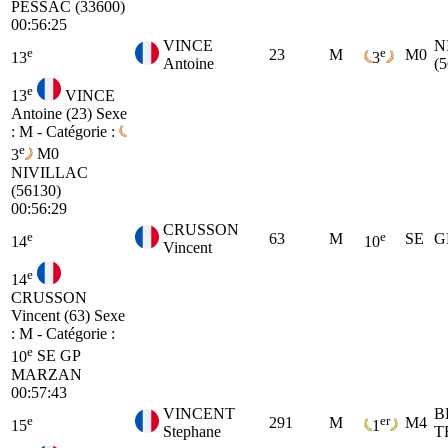
PESSAC (33600)
00:56:25
VINCE
N
e
e
23
M
M0
13
3
Antoine
(
e
13
VINCE
Antoine (23)
Sexe
: M - Catégorie :
e
3
M0
NIVILLAC
(56130)
00:56:29
CRUSSON
e
e
63
M
SE
G
14
10
Vincent
e
14
CRUSSON
Vincent (63)
Sexe
: M - Catégorie :
e
10
SE
GP
MARZAN
00:57:43
VINCENT
B
e
er
291
M
M4
15
1
Stephane
T