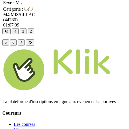
Sexe : M -
e
Catégorie :
3
M4
MISSILLAC
(44780)
01:07:09
1
2
Première page
Page précédente
…
5
6
Page suivante
Dernière page
La plateforme d'inscriptions en ligne aux évènements sportives
Coureurs
Les courses