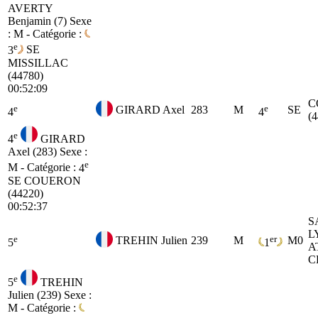
AVERTY
Benjamin (7)
Sexe
: M - Catégorie :
e
3
SE
MISSILLAC
(44780)
00:52:09
C
e
e
GIRARD Axel
283
M
SE
4
4
(
e
4
GIRARD
Axel (283)
Sexe :
e
M - Catégorie :
4
SE
COUERON
(44220)
00:52:37
S
L
e
er
TREHIN Julien
239
M
M0
5
1
A
C
e
5
TREHIN
Julien (239)
Sexe :
M - Catégorie :