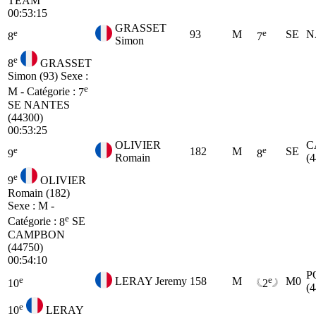
TEAM
00:53:15
GRASSET
e
e
93
M
SE
N
8
7
Simon
e
8
GRASSET
Simon (93)
Sexe :
e
M - Catégorie :
7
SE
NANTES
(44300)
00:53:25
OLIVIER
C
e
e
182
M
SE
9
8
Romain
(
e
9
OLIVIER
Romain (182)
Sexe : M -
e
Catégorie :
8
SE
CAMPBON
(44750)
00:54:10
P
e
e
LERAY Jeremy
158
M
M0
10
2
(
e
10
LERAY