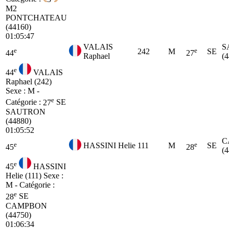
M2
PONTCHATEAU
(44160)
01:05:47
VALAIS
S
e
e
242
M
SE
44
27
Raphael
(
e
44
VALAIS
Raphael (242)
Sexe : M -
e
Catégorie :
27
SE
SAUTRON
(44880)
01:05:52
C
e
e
HASSINI Helie
111
M
SE
45
28
(
e
45
HASSINI
Helie (111)
Sexe :
M - Catégorie :
e
28
SE
CAMPBON
(44750)
01:06:34