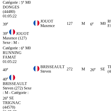
e
Catégorie :
5
M0
DONGES
(44480)
01:05:22
JOUOT
R
e
e
127
M
M0
39
6
Maxence
F
e
39
JOUOT
Maxence (127)
Sexe : M -
e
Catégorie :
6
M0
RUNNING
FAMAT
01:05:22
BRISSEAULT
T
e
e
272
M
SE
40
26
Steven
(
e
40
BRISSEAULT
Steven (272)
Sexe
: M - Catégorie :
e
26
SE
TRIGNAC
(44570)