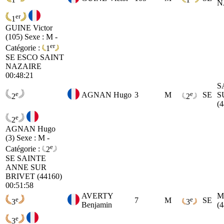
N
er
1
GUINE Victor
(105)
Sexe : M -
er
Catégorie :
1
SE
ESCO SAINT
NAZAIRE
00:48:21
S
e
e
AGNAN Hugo
3
M
SE
S
2
2
(
e
2
AGNAN Hugo
(3)
Sexe : M -
e
Catégorie :
2
SE
SAINTE
ANNE SUR
BRIVET (44160)
00:51:58
AVERTY
M
e
e
7
M
SE
3
3
Benjamin
(
e
3