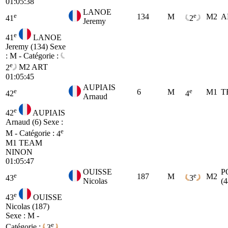
01:05:38
LANOE
e
e
134
M
M2
A
41
2
Jeremy
e
41
LANOE
Jeremy (134)
Sexe
: M - Catégorie :
e
2
M2
ART
01:05:45
AUPIAIS
e
e
6
M
M1
T
42
4
Arnaud
e
42
AUPIAIS
Arnaud (6)
Sexe :
e
M - Catégorie :
4
M1
TEAM
NINON
01:05:47
OUISSE
P
e
e
187
M
M2
43
3
Nicolas
(
e
43
OUISSE
Nicolas (187)
Sexe : M -
e
Catégorie :
3