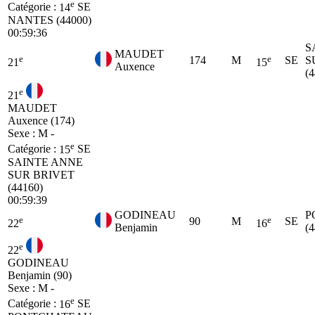
e
Catégorie :
14
SE
NANTES (44000)
00:59:36
S
MAUDET
e
e
174
M
SE
S
21
15
Auxence
(
e
21
MAUDET
Auxence (174)
Sexe : M -
e
Catégorie :
15
SE
SAINTE ANNE
SUR BRIVET
(44160)
00:59:39
GODINEAU
P
e
e
90
M
SE
22
16
Benjamin
(
e
22
GODINEAU
Benjamin (90)
Sexe : M -
e
Catégorie :
16
SE