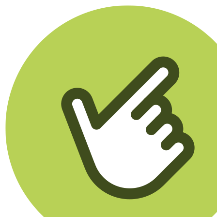
Klikego