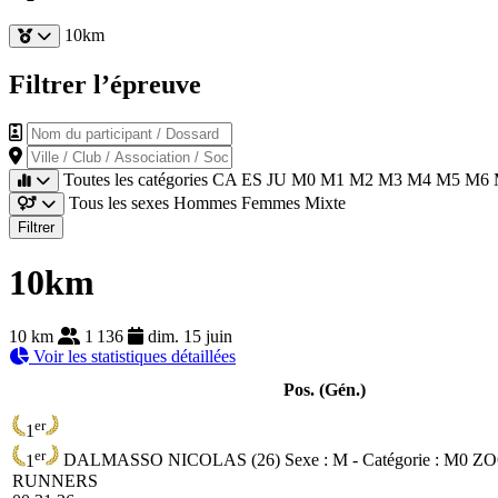
10km
Filtrer l’épreuve
Nom du participant / Dossard
Ville / Club / Association / Société
Toutes les catégories
CA
ES
JU
M0
M1
M2
M3
M4
M5
M6
Tous les sexes
Hommes
Femmes
Mixte
Filtrer
10km
10 km
1 136
dim. 15 juin
Voir les statistiques détaillées
Pos. (Gén.)
er
1
er
1
DALMASSO NICOLAS (26)
Sexe : M - Catégorie :
M0
ZO
RUNNERS