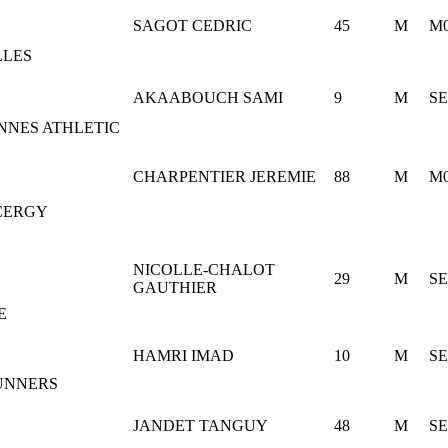
SAGOT CEDRIC
45
M
M
LLES
AKAABOUCH SAMI
9
M
SE
NNES ATHLETIC
CHARPENTIER JEREMIE
88
M
M
CERGY
NICOLLE-CHALOT
29
M
SE
GAUTHIER
E
HAMRI IMAD
10
M
SE
UNNERS
JANDET TANGUY
48
M
SE