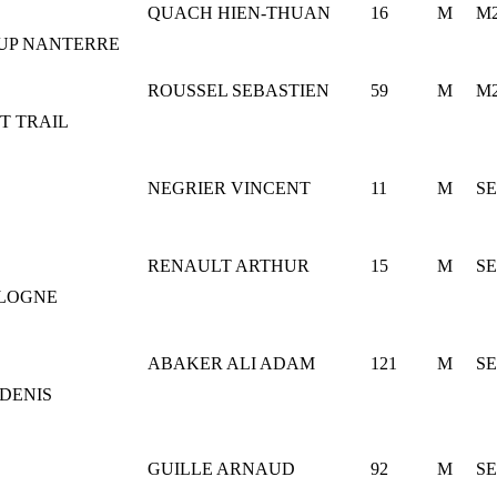
QUACH HIEN-THUAN
16
M
M
UP NANTERRE
ROUSSEL SEBASTIEN
59
M
M
T TRAIL
NEGRIER VINCENT
11
M
SE
RENAULT ARTHUR
15
M
SE
LOGNE
ABAKER ALI ADAM
121
M
SE
 DENIS
GUILLE ARNAUD
92
M
SE