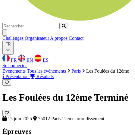
Rechercher
Rechercher
Ouvrir menu
Challenges
Organisateur
A propos
Contact
FR
FR
EN
ES
Se connecter
Évènements
Tous les évènements
Paris
Les Foulées du 12ème
Présentation
Résultats
Les Foulées du 12ème
Terminé
15 juin 2025
75012 Paris 12eme arrondissement
Épreuves