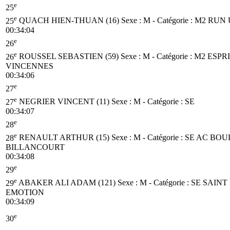
e
25
e
25
QUACH HIEN-THUAN (16)
Sexe : M - Catégorie :
M2
RUN 
00:34:04
e
26
e
26
ROUSSEL SEBASTIEN (59)
Sexe : M - Catégorie :
M2
ESPRI
VINCENNES
00:34:06
e
27
e
27
NEGRIER VINCENT (11)
Sexe : M - Catégorie :
SE
00:34:07
e
28
e
28
RENAULT ARTHUR (15)
Sexe : M - Catégorie :
SE
AC BOU
BILLANCOURT
00:34:08
e
29
e
29
ABAKER ALI ADAM (121)
Sexe : M - Catégorie :
SE
SAINT
EMOTION
00:34:09
e
30