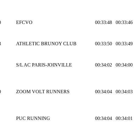
0
EFCVO
00:33:48
00:33:46
3
ATHLETIC BRUNOY CLUB
00:33:50
00:33:49
S/L AC PARIS-JOINVILLE
00:34:02
00:34:00
0
ZOOM VOLT RUNNERS
00:34:04
00:34:03
PUC RUNNING
00:34:04
00:34:01