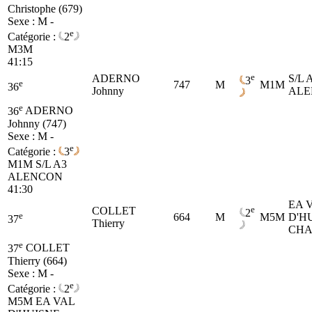
Christophe (679)
Sexe : M -
e
Catégorie :
2
M3M
41:15
e
ADERNO
S/L 
3
e
747
M
M1M
36
Johnny
ALE
e
36
ADERNO
Johnny (747)
Sexe : M -
e
Catégorie :
3
M1M
S/L A3
ALENCON
41:30
EA 
e
COLLET
2
e
664
M
M5M
D'H
37
Thierry
CH
e
37
COLLET
Thierry (664)
Sexe : M -
e
Catégorie :
2
M5M
EA VAL