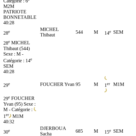
Catégorie :
6
M2M
PATRIOTE
BONNETABLE
40:28
MICHEL
e
e
544
M
SEM
28
14
Thibaut
e
28
MICHEL
Thibaut (544)
Sexe : M -
e
Catégorie :
14
SEM
40:28
e
er
FOUCHER Yvan
95
M
M1M
29
1
e
29
FOUCHER
Yvan (95)
Sexe :
M - Catégorie :
er
1
M1M
40:32
DJERBOUA
e
e
685
M
SEM
30
15
Sacha