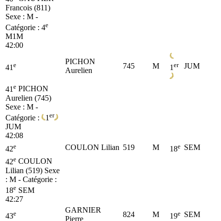
Francois (811)
Sexe : M -
e
Catégorie :
4
M1M
42:00
PICHON
e
er
745
M
JUM
41
1
Aurelien
e
41
PICHON
Aurelien (745)
Sexe : M -
er
Catégorie :
1
JUM
42:08
e
e
COULON Lilian
519
M
SEM
42
18
e
42
COULON
Lilian (519)
Sexe
: M - Catégorie :
e
18
SEM
42:27
GARNIER
e
e
824
M
SEM
43
19
Pierre