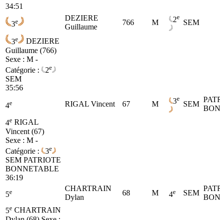
34:51
e
DEZIERE
2
e
766
M
SEM
3
Guillaume
e
3
DEZIERE
Guillaume (766)
Sexe : M -
e
Catégorie :
2
SEM
35:56
e
PAT
3
e
RIGAL Vincent
67
M
SEM
4
BON
e
4
RIGAL
Vincent (67)
Sexe : M -
e
Catégorie :
3
SEM
PATRIOTE
BONNETABLE
36:19
CHARTRAIN
PAT
e
e
68
M
SEM
5
4
Dylan
BON
e
5
CHARTRAIN
Dylan (68)
Sexe :