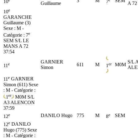
3
M
SEM
10
7
Guillaume
A 72
e
10
GARANCHE
Guillaume (3)
Sexe : M -
e
Catégorie :
7
SEM
S/L LE
MANS A 72
37:54
GARNIER
S/L 
e
er
611
M
M0M
11
1
Simon
ALE
e
11
GARNIER
Simon (611)
Sexe
: M - Catégorie :
er
1
M0M
S/L
A3 ALENCON
37:59
e
e
DANILO Hugo
775
M
SEM
12
8
e
12
DANILO
Hugo (775)
Sexe
: M - Catégorie :