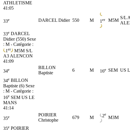
ATHLETISME
41:05
S/L 
e
er
DARCEL Didier
550
M
M5M
33
1
ALE
e
33
DARCEL
Didier (550)
Sexe
: M - Catégorie :
er
1
M5M
S/L
A3 ALENCON
41:09
BILLON
e
e
6
M
SEM
US 
34
16
Baptiste
e
34
BILLON
Baptiste (6)
Sexe
: M - Catégorie :
e
16
SEM
US LE
MANS
41:14
e
POIRIER
2
e
679
M
M3M
35
Christophe
e
35
POIRIER