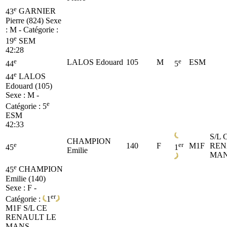
e
43
GARNIER
Pierre (824)
Sexe
: M - Catégorie :
e
19
SEM
42:28
e
e
LALOS Edouard
105
M
ESM
44
5
e
44
LALOS
Edouard (105)
Sexe : M -
e
Catégorie :
5
ESM
42:33
S/L 
CHAMPION
e
er
140
F
M1F
REN
45
1
Emilie
MA
e
45
CHAMPION
Emilie (140)
Sexe : F -
er
Catégorie :
1
M1F
S/L CE
RENAULT LE
MANS