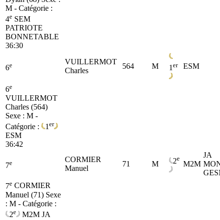
M - Catégorie :
e
4
SEM
PATRIOTE
BONNETABLE
36:30
VUILLERMOT
e
er
564
M
ESM
6
1
Charles
e
6
VUILLERMOT
Charles (564)
Sexe : M -
er
Catégorie :
1
ESM
36:42
JA
e
CORMIER
2
e
71
M
M2M
MON
7
Manuel
GES
e
7
CORMIER
Manuel (71)
Sexe
: M - Catégorie :
e
2
M2M
JA