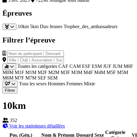
5 avr. 2025
72290 Souligne sous ballon
Épreuves
10km
5km
Duo
Jeunes
Trophee_des_ambassadeurs
Filtrer l’épreuve
Nom du participant / Dossard
Ville / Club / Association / Société
Toutes les catégories
CAF
CAM
ESF
ESM
JUF
JUM
M0F
M0M
M1F
M1M
M2F
M2M
M3F
M3M
M4F
M4M
M5F
M5M
M6M
M7F
M7M
SEF
SEM
Tous les sexes
Hommes
Femmes
Mixte
Filtrer
10km
352
Voir les statistiques détaillées
Catégorie
Pos. (Gén.)
Nom & Prénom
Dossard
Sexe
Vi