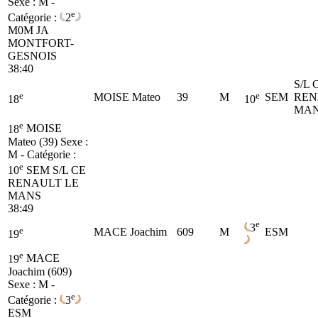
Sexe : M -
e
Catégorie :
2
M0M
JA
MONTFORT-
GESNOIS
38:40
S/L 
e
e
MOISE Mateo
39
M
SEM
REN
18
10
MA
e
18
MOISE
Mateo (39)
Sexe :
M - Catégorie :
e
10
SEM
S/L CE
RENAULT LE
MANS
38:49
e
3
e
MACE Joachim
609
M
ESM
19
e
19
MACE
Joachim (609)
Sexe : M -
e
Catégorie :
3
ESM