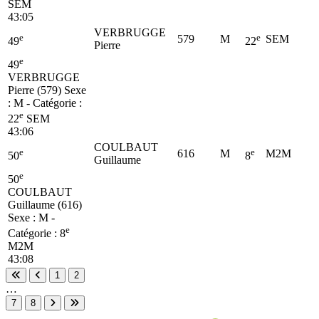
SEM
43:05
VERBRUGGE
e
e
579
M
SEM
49
22
Pierre
e
49
VERBRUGGE
Pierre (579)
Sexe
: M - Catégorie :
e
22
SEM
43:06
COULBAUT
e
e
616
M
M2M
50
8
Guillaume
e
50
COULBAUT
Guillaume (616)
Sexe : M -
e
Catégorie :
8
M2M
43:08
1
2
Première page
Page précédente
…
7
8
Page suivante
Dernière page