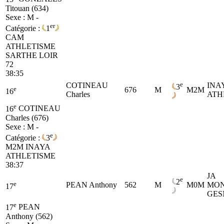
Titouan (634)
Sexe : M -
er
Catégorie :
1
CAM
ATHLETISME
SARTHE LOIR
72
38:35
e
COTINEAU
INA
3
e
676
M
M2M
16
Charles
ATH
e
16
COTINEAU
Charles (676)
Sexe : M -
e
Catégorie :
3
M2M
INAYA
ATHLETISME
38:37
JA
e
2
e
PEAN Anthony
562
M
M0M
MON
17
GES
e
17
PEAN
Anthony (562)