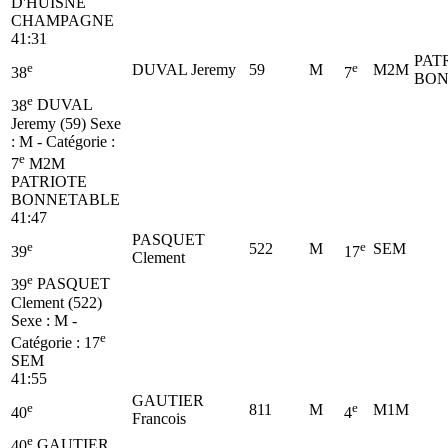
D'HUISNE
CHAMPAGNE
41:31
PAT
e
e
DUVAL Jeremy
59
M
M2M
38
7
BON
e
38
DUVAL
Jeremy (59)
Sexe
: M - Catégorie :
e
7
M2M
PATRIOTE
BONNETABLE
41:47
PASQUET
e
e
522
M
SEM
39
17
Clement
e
39
PASQUET
Clement (522)
Sexe : M -
e
Catégorie :
17
SEM
41:55
GAUTIER
e
e
811
M
M1M
40
4
Francois
e
40
GAUTIER