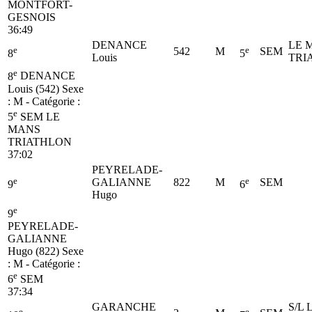
MONTFORT-
GESNOIS
36:49
DENANCE
LE 
e
e
542
M
SEM
8
5
Louis
TRI
e
8
DENANCE
Louis (542)
Sexe
: M - Catégorie :
e
5
SEM
LE
MANS
TRIATHLON
37:02
PEYRELADE-
e
e
GALIANNE
822
M
SEM
9
6
Hugo
e
9
PEYRELADE-
GALIANNE
Hugo (822)
Sexe
: M - Catégorie :
e
6
SEM
37:34
GARANCHE
S/L
e
e