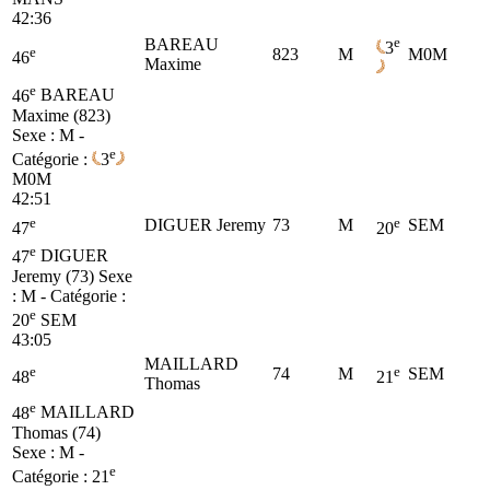
42:36
e
BAREAU
3
e
823
M
M0M
46
Maxime
e
46
BAREAU
Maxime (823)
Sexe : M -
e
Catégorie :
3
M0M
42:51
e
e
DIGUER Jeremy
73
M
SEM
47
20
e
47
DIGUER
Jeremy (73)
Sexe
: M - Catégorie :
e
20
SEM
43:05
MAILLARD
e
e
74
M
SEM
48
21
Thomas
e
48
MAILLARD
Thomas (74)
Sexe : M -
e
Catégorie :
21