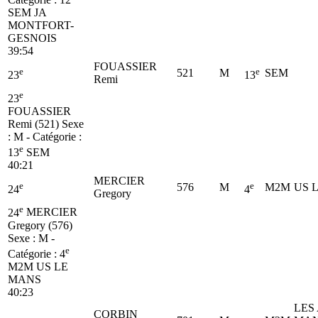
SEM
JA
MONTFORT-
GESNOIS
39:54
FOUASSIER
e
e
521
M
SEM
23
13
Remi
e
23
FOUASSIER
Remi (521)
Sexe
: M - Catégorie :
e
13
SEM
40:21
MERCIER
e
e
576
M
M2M
US 
24
4
Gregory
e
24
MERCIER
Gregory (576)
Sexe : M -
e
Catégorie :
4
M2M
US LE
MANS
40:23
LES
CORBIN