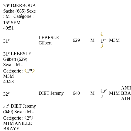
e
30
DJERBOUA
Sacha (685)
Sexe
: M - Catégorie :
e
15
SEM
40:51
LEBESLE
e
er
629
M
M3M
31
1
Gilbert
e
31
LEBESLE
Gilbert (629)
Sexe : M -
er
Catégorie :
1
M3M
40:53
ANI
e
2
e
DIET Jeremy
640
M
M1M
BRA
32
ATH
e
32
DIET Jeremy
(640)
Sexe : M -
e
Catégorie :
2
M1M
ANILLE
BRAYE