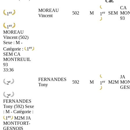
Cat.
CA
MOREAU
er
er
502
M
SEM
MON
1
1
Vincent
93
er
1
MOREAU
Vincent (502)
Sexe : M -
er
Catégorie :
1
SEM
CA
MONTREUIL
93
33:36
JA
FERNANDES
e
er
592
M
M2M
MON
2
1
Tony
GES
e
2
FERNANDES
Tony (592)
Sexe
: M - Catégorie :
er
1
M2M
JA
MONTFORT-
GESNOIS