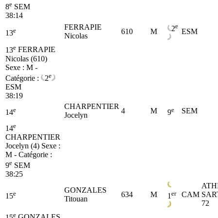
e
8
SEM
38:14
e
FERRAPIE
2
e
610
M
ESM
13
Nicolas
e
13
FERRAPIE
Nicolas (610)
Sexe : M -
e
Catégorie :
2
ESM
38:19
CHARPENTIER
e
e
4
M
SEM
14
9
Jocelyn
e
14
CHARPENTIER
Jocelyn (4)
Sexe :
M - Catégorie :
e
9
SEM
38:25
ATH
GONZALES
e
er
634
M
CAM
SAR
15
1
Titouan
72
e
15
GONZALES