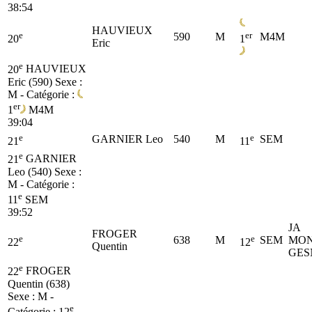
38:54
HAUVIEUX
e
er
590
M
M4M
20
1
Eric
e
20
HAUVIEUX
Eric (590)
Sexe :
M - Catégorie :
er
1
M4M
39:04
e
e
GARNIER Leo
540
M
SEM
21
11
e
21
GARNIER
Leo (540)
Sexe :
M - Catégorie :
e
11
SEM
39:52
JA
FROGER
e
e
638
M
SEM
MON
22
12
Quentin
GES
e
22
FROGER
Quentin (638)
Sexe : M -
e
Catégorie :
12