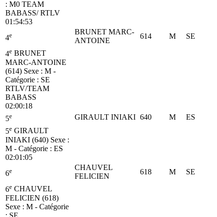
:
M0
TEAM
BABASS/ RTLV
01:54:53
BRUNET MARC-
e
614
M
SE
4
ANTOINE
e
4
BRUNET
MARC-ANTOINE
(614)
Sexe : M -
Catégorie :
SE
RTLV/TEAM
BABASS
02:00:18
e
GIRAULT INIAKI
640
M
ES
5
e
5
GIRAULT
INIAKI (640)
Sexe :
M - Catégorie :
ES
02:01:05
CHAUVEL
e
618
M
SE
6
FELICIEN
e
6
CHAUVEL
FELICIEN (618)
Sexe : M - Catégorie
:
SE