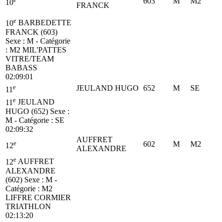
603
M
M2
10
FRANCK
e
10
BARBEDETTE
FRANCK (603)
Sexe : M - Catégorie
:
M2
MIL'PATTES
VITRE/TEAM
BABASS
02:09:01
e
JEULAND HUGO
652
M
SE
11
e
11
JEULAND
HUGO (652)
Sexe :
M - Catégorie :
SE
02:09:32
AUFFRET
e
602
M
M2
12
ALEXANDRE
e
12
AUFFRET
ALEXANDRE
(602)
Sexe : M -
Catégorie :
M2
LIFFRE CORMIER
TRIATHLON
02:13:20