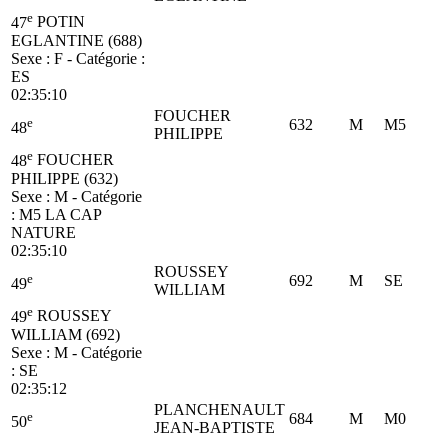
e
47
POTIN
EGLANTINE (688)
Sexe : F - Catégorie :
ES
02:35:10
FOUCHER
e
632
M
M5
48
PHILIPPE
e
48
FOUCHER
PHILIPPE (632)
Sexe : M - Catégorie
:
M5
LA CAP
NATURE
02:35:10
ROUSSEY
e
692
M
SE
49
WILLIAM
e
49
ROUSSEY
WILLIAM (692)
Sexe : M - Catégorie
:
SE
02:35:12
PLANCHENAULT
e
684
M
M0
50
JEAN-BAPTISTE