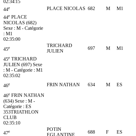
02:34:15
e
PLACE NICOLAS
682
M
M1
44
e
44
PLACE
NICOLAS (682)
Sexe : M - Catégorie
:
M1
02:35:00
TRICHARD
e
697
M
M1
45
JULIEN
e
45
TRICHARD
JULIEN (697)
Sexe
: M - Catégorie :
M1
02:35:02
e
FRIN NATHAN
634
M
ES
46
e
46
FRIN NATHAN
(634)
Sexe : M -
Catégorie :
ES
353TRIATHLON
CLUB
02:35:10
POTIN
e
688
F
ES
47
EGLANTINE