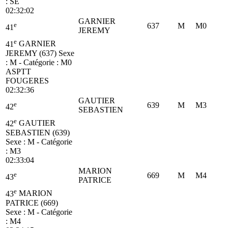
:
SE
02:32:02
GARNIER
e
637
M
M0
41
JEREMY
e
41
GARNIER
JEREMY (637)
Sexe
: M - Catégorie :
M0
ASPTT
FOUGERES
02:32:36
GAUTIER
e
639
M
M3
42
SEBASTIEN
e
42
GAUTIER
SEBASTIEN (639)
Sexe : M - Catégorie
:
M3
02:33:04
MARION
e
669
M
M4
43
PATRICE
e
43
MARION
PATRICE (669)
Sexe : M - Catégorie
:
M4