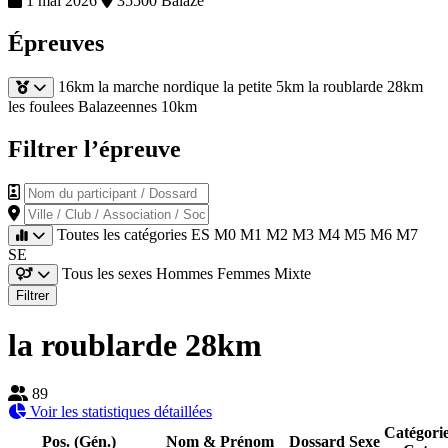
1 mai 2026
35500 Balaze
Épreuves
16km
la marche nordique
la petite 5km
la roublarde 28km
les foulees Balazeennes 10km
Filtrer l’épreuve
Nom du participant / Dossard
Ville / Club / Association / Société
Toutes les catégories
ES
M0
M1
M2
M3
M4
M5
M6
M7
SE
Tous les sexes
Hommes
Femmes
Mixte
Filtrer
la roublarde 28km
89
Voir les statistiques détaillées
Catégori
Pos. (Gén.)
Nom & Prénom
Dossard
Sexe