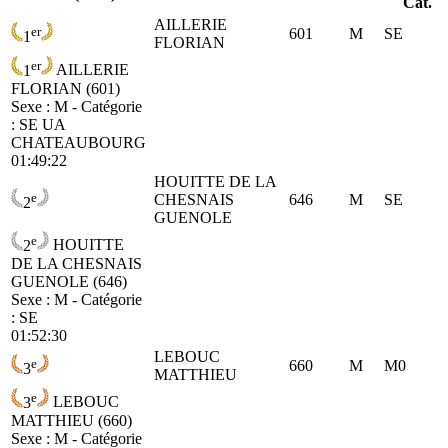
Cat.
AILLERIE
er
601
M
SE
1
FLORIAN
er
1
AILLERIE
FLORIAN (601)
Sexe : M - Catégorie
:
SE
UA
CHATEAUBOURG
01:49:22
HOUITTE DE LA
e
CHESNAIS
646
M
SE
2
GUENOLE
e
2
HOUITTE
DE LA CHESNAIS
GUENOLE (646)
Sexe : M - Catégorie
:
SE
01:52:30
LEBOUC
e
660
M
M0
3
MATTHIEU
e
3
LEBOUC
MATTHIEU (660)
Sexe : M - Catégorie