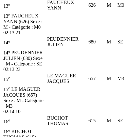
FAUCHEUX
e
626
M
M0
13
YANN
e
13
FAUCHEUX
YANN (626)
Sexe :
M - Catégorie :
M0
02:13:21
PEUDENNIER
e
680
M
SE
14
JULIEN
e
14
PEUDENNIER
JULIEN (680)
Sexe
: M - Catégorie :
SE
02:13:23
LE MAGUER
e
657
M
M3
15
JACQUES
e
15
LE MAGUER
JACQUES (657)
Sexe : M - Catégorie
:
M3
02:14:10
BUCHOT
e
615
M
SE
16
THOMAS
e
16
BUCHOT