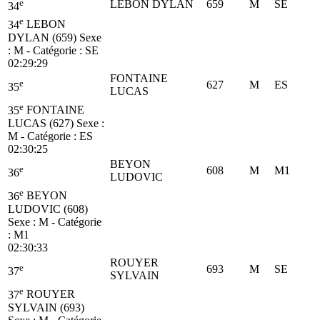
e
LEBON DYLAN
659
M
SE
34
e
34
LEBON
DYLAN (659)
Sexe
: M - Catégorie :
SE
02:29:29
FONTAINE
e
627
M
ES
35
LUCAS
e
35
FONTAINE
LUCAS (627)
Sexe :
M - Catégorie :
ES
02:30:25
BEYON
e
608
M
M1
36
LUDOVIC
e
36
BEYON
LUDOVIC (608)
Sexe : M - Catégorie
:
M1
02:30:33
ROUYER
e
693
M
SE
37
SYLVAIN
e
37
ROUYER
SYLVAIN (693)