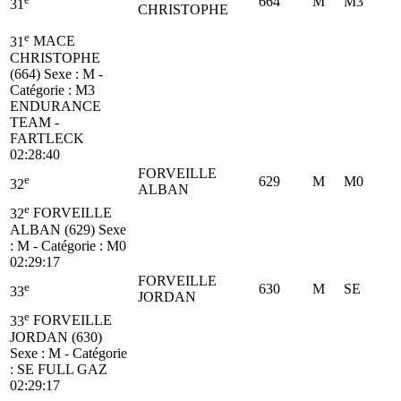
664
M
M3
31
CHRISTOPHE
e
31
MACE
CHRISTOPHE
(664)
Sexe : M -
Catégorie :
M3
ENDURANCE
TEAM -
FARTLECK
02:28:40
FORVEILLE
e
629
M
M0
32
ALBAN
e
32
FORVEILLE
ALBAN (629)
Sexe
: M - Catégorie :
M0
02:29:17
FORVEILLE
e
630
M
SE
33
JORDAN
e
33
FORVEILLE
JORDAN (630)
Sexe : M - Catégorie
:
SE
FULL GAZ
02:29:17