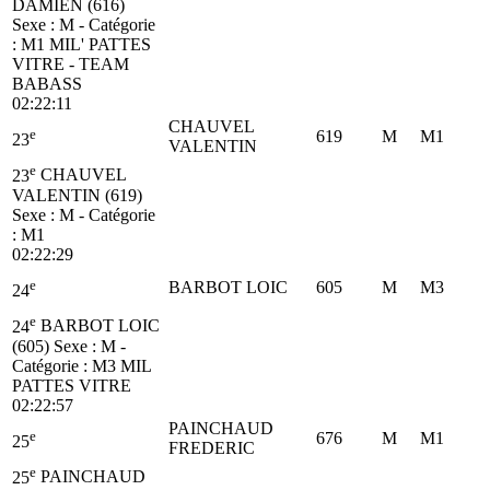
DAMIEN (616)
Sexe : M - Catégorie
:
M1
MIL' PATTES
VITRE - TEAM
BABASS
02:22:11
CHAUVEL
e
619
M
M1
23
VALENTIN
e
23
CHAUVEL
VALENTIN (619)
Sexe : M - Catégorie
:
M1
02:22:29
e
BARBOT LOIC
605
M
M3
24
e
24
BARBOT LOIC
(605)
Sexe : M -
Catégorie :
M3
MIL
PATTES VITRE
02:22:57
PAINCHAUD
e
676
M
M1
25
FREDERIC
e
25
PAINCHAUD