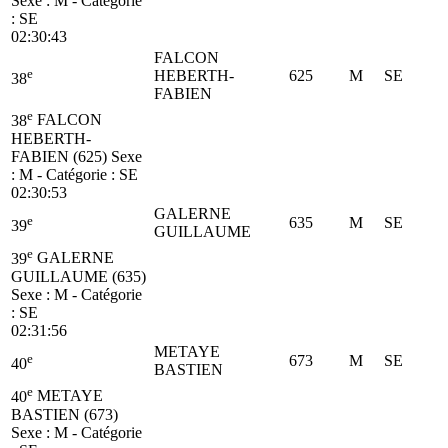
Sexe : M - Catégorie
:
SE
02:30:43
FALCON
e
HEBERTH-
625
M
SE
38
FABIEN
e
38
FALCON
HEBERTH-
FABIEN (625)
Sexe
: M - Catégorie :
SE
02:30:53
GALERNE
e
635
M
SE
39
GUILLAUME
e
39
GALERNE
GUILLAUME (635)
Sexe : M - Catégorie
:
SE
02:31:56
METAYE
e
673
M
SE
40
BASTIEN
e
40
METAYE
BASTIEN (673)
Sexe : M - Catégorie