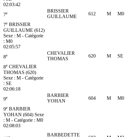
02:03:42
BRISSIER
e
612
M
M0
7
GUILLAUME
e
7
BRISSIER
GUILLAUME (612)
Sexe : M - Catégorie
:
M0
02:05:57
CHEVALIER
e
620
M
SE
8
THOMAS
e
8
CHEVALIER
THOMAS (620)
Sexe : M - Catégorie
:
SE
02:06:18
BARBIER
e
604
M
M0
9
YOHAN
e
9
BARBIER
YOHAN (604)
Sexe
: M - Catégorie :
M0
02:08:03
BARBEDETTE
e