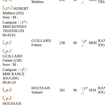
1
Mathieu
TR
er
1
HUBERT
Mathieu (292)
Sexe : M -
er
Catégorie :
1
M0H
RENNES
TRIATHLON
00:43:01
e
GUILLARD
RA
2
e
238
M
M0H
2
Fabien
JO
e
2
GUILLARD
Fabien (238)
Sexe : M -
e
Catégorie :
2
M0H
RANCE
JOGGING
00:45:10
er
HOUSSAIS
RA
1
e
301
M
SEH
3
Samuel
JO
e
3
HOUSSAIS