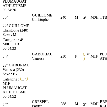
PLUMAUGAT
ATHLETISME
00:54:26
GUILLOME
e
e
240
M
M0H
TT
22
4
Christophe
e
22
GUILLOME
Christophe (240)
Sexe : M -
e
Catégorie :
4
M0H
TTB
00:54:33
er
GABORIAU
PL
1
e
230
F
M1F
23
Vanessa
ATH
e
23
GABORIAU
Vanessa (230)
Sexe : F -
er
Catégorie :
1
M1F
PLUMAUGAT
ATHLETISME
00:54:52
CRESPEL
BRE
e
e
288
M
M0H
24
5
Patrice
RE