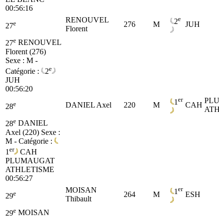
00:56:16
e
RENOUVEL
2
e
276
M
JUH
27
Florent
e
27
RENOUVEL
Florent (276)
Sexe : M -
e
Catégorie :
2
JUH
00:56:20
er
PL
1
e
DANIEL Axel
220
M
CAH
28
ATH
e
28
DANIEL
Axel (220)
Sexe :
M - Catégorie :
er
1
CAH
PLUMAUGAT
ATHLETISME
00:56:27
er
MOISAN
1
e
264
M
ESH
29
Thibault
e
29
MOISAN