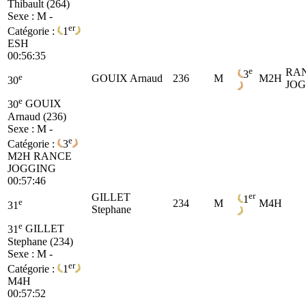
Thibault (264)
Sexe : M -
er
Catégorie :
1
ESH
00:56:35
e
RA
3
e
GOUIX Arnaud
236
M
M2H
30
JO
e
30
GOUIX
Arnaud (236)
Sexe : M -
e
Catégorie :
3
M2H
RANCE
JOGGING
00:57:46
er
GILLET
1
e
234
M
M4H
31
Stephane
e
31
GILLET
Stephane (234)
Sexe : M -
er
Catégorie :
1
M4H
00:57:52