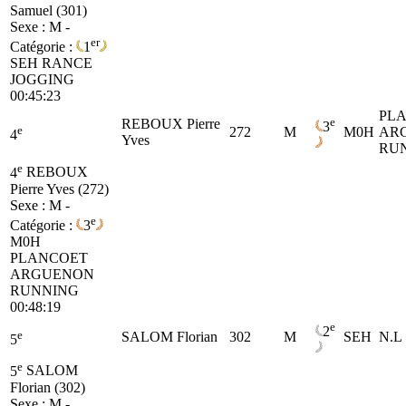
Samuel (301)
Sexe : M -
er
Catégorie :
1
SEH
RANCE
JOGGING
00:45:23
PL
e
REBOUX Pierre
3
e
272
M
M0H
AR
4
Yves
RU
e
4
REBOUX
Pierre Yves (272)
Sexe : M -
e
Catégorie :
3
M0H
PLANCOET
ARGUENON
RUNNING
00:48:19
e
2
e
SALOM Florian
302
M
SEH
N.L
5
e
5
SALOM
Florian (302)
Sexe : M -