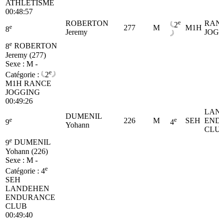
ATHLETISME
00:48:57
e
ROBERTON
RA
2
e
277
M
M1H
8
Jeremy
JO
e
8
ROBERTON
Jeremy (277)
Sexe : M -
e
Catégorie :
2
M1H
RANCE
JOGGING
00:49:26
LA
DUMENIL
e
e
226
M
SEH
EN
9
4
Yohann
CL
e
9
DUMENIL
Yohann (226)
Sexe : M -
e
Catégorie :
4
SEH
LANDEHEN
ENDURANCE
CLUB
00:49:40