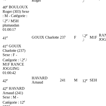
Roger
e
40
BOULOUX
Roger (303)
Sexe
: M - Catégorie :
e
2
M5H
plumaudan
01:00:17
e
RA
2
e
GOUIX Charlotte
237
F
M1F
41
JO
e
41
GOUIX
Charlotte (237)
Sexe : F -
e
Catégorie :
2
M1F
RANCE
JOGGING
01:00:42
HAVARD
e
e
241
M
SEH
42
12
Arnaud
e
42
HAVARD
Arnaud (241)
Sexe : M -
e
Catégorie :
12