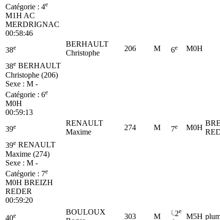
e
Catégorie :
4
M1H
AC
MERDRIGNAC
00:58:46
BERHAULT
e
e
206
M
M0H
38
6
Christophe
e
38
BERHAULT
Christophe (206)
Sexe : M -
e
Catégorie :
6
M0H
00:59:13
RENAULT
BRE
e
e
274
M
M0H
39
7
Maxime
RE
e
39
RENAULT
Maxime (274)
Sexe : M -
e
Catégorie :
7
M0H
BREIZH
REDER
00:59:20
e
BOULOUX
2
e
303
M
M5H
plu
40