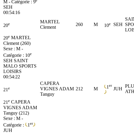
e
M - Catégorie :
9
SEH
00:54:16
SAI
MARTEL
e
e
260
M
SEH
SPO
20
10
Clement
LOI
e
20
MARTEL
Clement (260)
Sexe : M -
e
Catégorie :
10
SEH
SAINT
MALO SPORTS
LOISIRS
00:54:22
CAPERA
er
PL
1
e
VIGNES ADAM
212
M
JUH
21
ATH
Tanguy
e
21
CAPERA
VIGNES ADAM
Tanguy (212)
Sexe : M -
er
Catégorie :
1
JUH