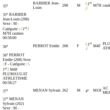
er
BARBIER Jean-
1
e
298
M
M7H
caul
35
Louis
e
35
BARBIER
Jean-Louis (298)
Sexe : M -
er
Catégorie :
1
M7H
caulnes
00:58:00
er
PL
1
e
PERROT Emilie
268
F
M4F
36
ATH
e
36
PERROT
Emilie (268)
Sexe
: F - Catégorie :
er
1
M4F
PLUMAUGAT
ATHLETISME
00:58:27
AC
e
e
MENAN Sylvain
262
M
M1H
37
4
ME
e
37
MENAN
Sylvain (262)
Sexe : M -