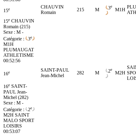
e
CHAUVIN
PL
3
e
215
M
M1H
15
Romain
ATH
e
15
CHAUVIN
Romain (215)
Sexe : M -
e
Catégorie :
3
M1H
PLUMAUGAT
ATHLETISME
00:52:56
SAI
e
SAINT-PAUL
2
e
282
M
M2H
SPO
16
Jean-Michel
LOI
e
16
SAINT-
PAUL Jean-
Michel (282)
Sexe : M -
e
Catégorie :
2
M2H
SAINT
MALO SPORT
LOISIRS
00:53:07