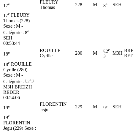
FLEURY
e
e
228
M
SEH
17
8
Thomas
e
17
FLEURY
Thomas (228)
Sexe : M -
e
Catégorie :
8
SEH
00:53:44
e
ROUILLE
BRE
2
e
280
M
M3H
18
Cyrille
RE
e
18
ROUILLE
Cyrille (280)
Sexe : M -
e
Catégorie :
2
M3H
BREIZH
REDER
00:54:06
FLORENTIN
e
e
229
M
SEH
19
9
Jegu
e
19
FLORENTIN
Jegu (229)
Sexe :