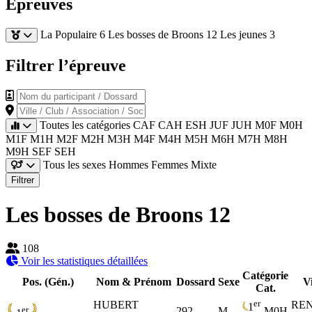
Épreuves
La Populaire 6
Les bosses de Broons 12
Les jeunes 3
Filtrer l’épreuve
Nom du participant / Dossard
Ville / Club / Association / Société
Toutes les catégories
CAF
CAH
ESH
JUF
JUH
M0F
M0H
M1F
M1H
M2F
M2H
M3H
M4F
M4H
M5H
M6H
M7H
M8H
M9H
SEF
SEH
Tous les sexes
Hommes
Femmes
Mixte
Filtrer
Les bosses de Broons 12
108
Voir les statistiques détaillées
Catégorie
Pos. (Gén.)
Nom & Prénom
Dossard
Sexe
Vi
Cat.
er
HUBERT
RE
1
er
292
M
M0H