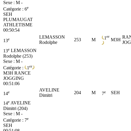
Sexe : M -
e
Catégorie :
6
SEH
PLUMAUGAT
ATHLETISME
00:50:54
er
LEMASSON
RA
1
e
253
M
M3H
13
Rodolphe
JO
e
13
LEMASSON
Rodolphe (253)
Sexe : M -
er
Catégorie :
1
M3H
RANCE
JOGGING
00:51:06
AVELINE
e
e
204
M
SEH
14
7
Dimitri
e
14
AVELINE
Dimitri (204)
Sexe : M -
e
Catégorie :
7
SEH
00:51:08