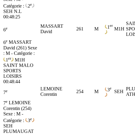
e
Catégorie :
2
SEH
N.L
00:48:25
SAI
er
MASSART
1
e
261
M
M1H
SPO
6
David
LOI
e
6
MASSART
David (261)
Sexe
: M - Catégorie :
er
1
M1H
SAINT MALO
SPORTS
LOISIRS
00:48:44
e
LEMOINE
PL
3
e
254
M
SEH
7
Corentin
ATH
e
7
LEMOINE
Corentin (254)
Sexe : M -
e
Catégorie :
3
SEH
PLUMAUGAT