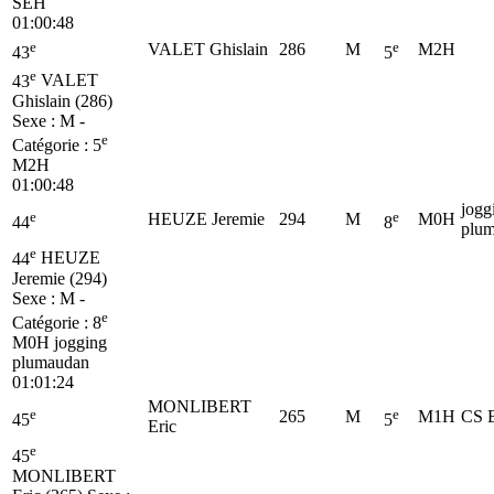
SEH
01:00:48
e
e
VALET Ghislain
286
M
M2H
43
5
e
43
VALET
Ghislain (286)
Sexe : M -
e
Catégorie :
5
M2H
01:00:48
jogg
e
e
HEUZE Jeremie
294
M
M0H
44
8
plu
e
44
HEUZE
Jeremie (294)
Sexe : M -
e
Catégorie :
8
M0H
jogging
plumaudan
01:01:24
MONLIBERT
e
e
265
M
M1H
CS 
45
5
Eric
e
45
MONLIBERT