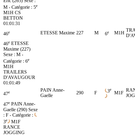
Eric (265)
Sexe :
e
M - Catégorie :
5
M1H
CS
BETTON
01:01:31
TRA
e
e
ETESSE Maxime
227
M
M1H
46
6
D'
e
46
ETESSE
Maxime (227)
Sexe : M -
e
Catégorie :
6
M1H
TRAILERS
D'AVAUGOUR
01:01:49
e
PAIN Anne-
RA
3
e
290
F
M1F
47
Gaelle
JO
e
47
PAIN Anne-
Gaelle (290)
Sexe
: F - Catégorie :
e
3
M1F
RANCE
JOGGING