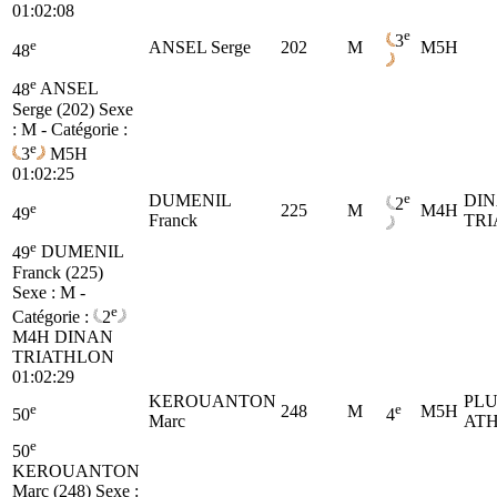
01:02:08
e
3
e
ANSEL Serge
202
M
M5H
48
e
48
ANSEL
Serge (202)
Sexe
: M - Catégorie :
e
3
M5H
01:02:25
e
DUMENIL
DI
2
e
225
M
M4H
49
Franck
TR
e
49
DUMENIL
Franck (225)
Sexe : M -
e
Catégorie :
2
M4H
DINAN
TRIATHLON
01:02:29
KEROUANTON
PL
e
e
248
M
M5H
50
4
Marc
ATH
e
50
KEROUANTON
Marc (248)
Sexe :