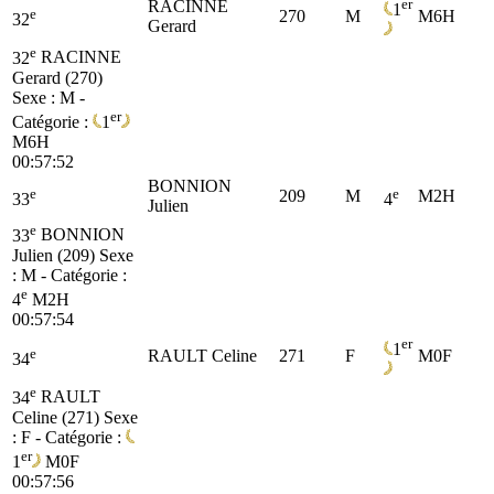
er
RACINNE
1
e
270
M
M6H
32
Gerard
e
32
RACINNE
Gerard (270)
Sexe : M -
er
Catégorie :
1
M6H
00:57:52
BONNION
e
e
209
M
M2H
33
4
Julien
e
33
BONNION
Julien (209)
Sexe
: M - Catégorie :
e
4
M2H
00:57:54
er
1
e
RAULT Celine
271
F
M0F
34
e
34
RAULT
Celine (271)
Sexe
: F - Catégorie :
er
1
M0F
00:57:56