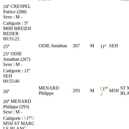
e
24
CRESPEL
Patrice (288)
Sexe : M -
e
Catégorie :
5
M0H
BREIZH
REDER
00:55:22
e
e
ODIE Jonathan
267
M
SEH
25
11
e
25
ODIE
Jonathan (267)
Sexe : M -
e
Catégorie :
11
SEH
00:55:46
er
MENARD
ST 
1
e
293
M
M5H
26
Philippe
BL
e
26
MENARD
Philippe (293)
Sexe : M -
er
Catégorie :
1
M5H
ST MARC
LE BLANC