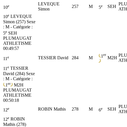
LEVEQUE
PL
e
e
257
M
SEH
10
5
Simon
ATH
e
10
LEVEQUE
Simon (257)
Sexe
: M - Catégorie :
e
5
SEH
PLUMAUGAT
ATHLETISME
00:49:57
er
PL
1
e
TESSIER David
284
M
M2H
11
ATH
e
11
TESSIER
David (284)
Sexe
: M - Catégorie :
er
1
M2H
PLUMAUGAT
ATHLETISME
00:50:18
PL
e
e
ROBIN Mathis
278
M
SEH
12
6
ATH
e
12
ROBIN
Mathis (278)