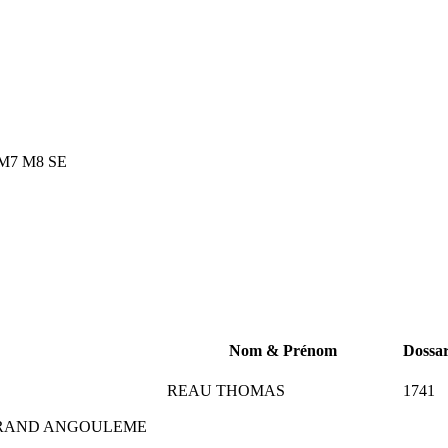
M7
M8
SE
Nom & Prénom
Dossa
REAU THOMAS
1741
RAND ANGOULEME