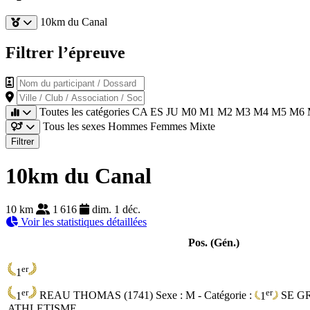
10km du Canal
Filtrer l’épreuve
Nom du participant / Dossard
Ville / Club / Association / Société
Toutes les catégories
CA
ES
JU
M0
M1
M2
M3
M4
M5
M6
Tous les sexes
Hommes
Femmes
Mixte
Filtrer
10km du Canal
10 km
1 616
dim. 1 déc.
Voir les statistiques détaillées
Pos. (Gén.)
er
1
er
er
1
REAU THOMAS (1741)
Sexe : M - Catégorie :
1
SE
G
ATHLETISME