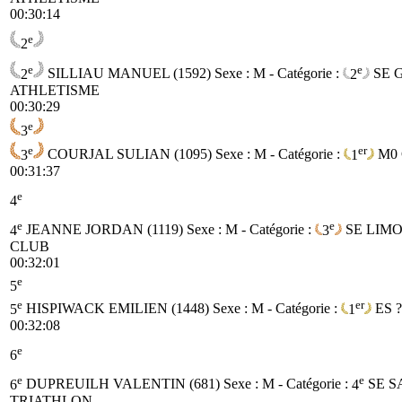
00:30:14
e
2
e
e
2
SILLIAU MANUEL (1592)
Sexe : M - Catégorie :
2
SE
ATHLETISME
00:30:29
e
3
e
er
3
COURJAL SULIAN (1095)
Sexe : M - Catégorie :
1
M0
00:31:37
e
4
e
e
4
JEANNE JORDAN (1119)
Sexe : M - Catégorie :
3
SE
LIM
CLUB
00:32:01
e
5
e
er
5
HISPIWACK EMILIEN (1448)
Sexe : M - Catégorie :
1
ES
?
00:32:08
e
6
e
e
6
DUPREUILH VALENTIN (681)
Sexe : M - Catégorie :
4
SE
S
TRIATHLON