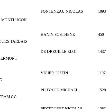
FONTENEAU NICOLAS
1093
S
MONTLUCON
HANIN SOSTHENE
450
OURS TARBAIS
DE DREUILLE ELOI
1437
LERMONT
VIGIER JUSTIN
1107
C
PLUYAUD MICHAEL
1528
TEAM GC
PEYTOURET NICOLAS
1283