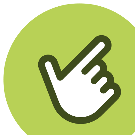
Klikego