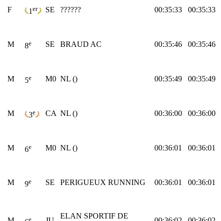
er
F
SE
??????
00:35:33
00:35:33
1
e
M
SE
BRAUD AC
00:35:46
00:35:46
8
e
M
M0
NL ()
00:35:49
00:35:49
5
e
M
CA
NL ()
00:36:00
00:36:00
3
e
M
M0
NL ()
00:36:01
00:36:01
6
e
M
SE
PERIGUEUX RUNNING
00:36:01
00:36:01
9
ELAN SPORTIF DE
e
M
JU
00:36:02
00:36:02