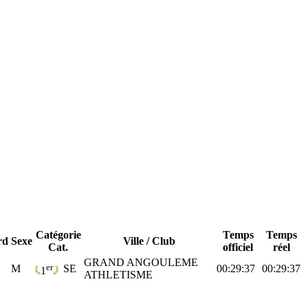
Catégorie
Temps
Temps
rd
Sexe
Ville / Club
Cat.
officiel
réel
GRAND ANGOULEME
er
M
SE
00:29:37
00:29:37
1
ATHLETISME