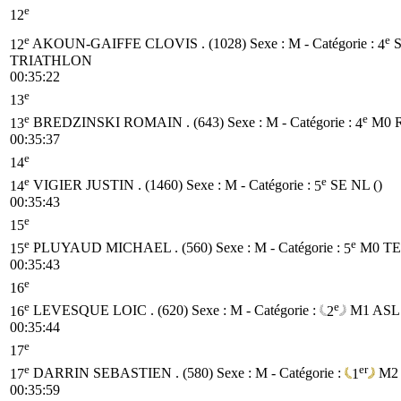
e
12
e
e
12
AKOUN-GAIFFE CLOVIS . (1028)
Sexe : M - Catégorie :
4
TRIATHLON
00:35:22
e
13
e
e
13
BREDZINSKI ROMAIN . (643)
Sexe : M - Catégorie :
4
M0
00:35:37
e
14
e
e
14
VIGIER JUSTIN . (1460)
Sexe : M - Catégorie :
5
SE
NL ()
00:35:43
e
15
e
e
15
PLUYAUD MICHAEL . (560)
Sexe : M - Catégorie :
5
M0
T
00:35:43
e
16
e
e
16
LEVESQUE LOIC . (620)
Sexe : M - Catégorie :
2
M1
ASL
00:35:44
e
17
e
er
17
DARRIN SEBASTIEN . (580)
Sexe : M - Catégorie :
1
M2
00:35:59