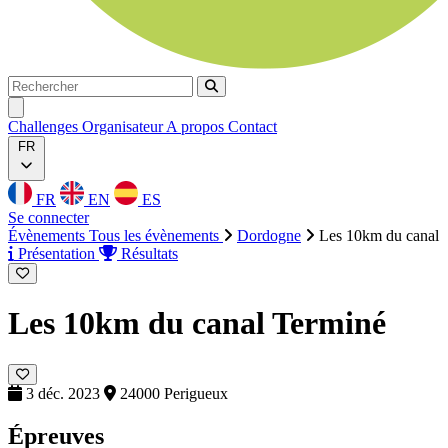
Rechercher
Rechercher
Ouvrir menu
Challenges
Organisateur
A propos
Contact
FR
FR
EN
ES
Se connecter
Évènements
Tous les évènements
Dordogne
Les 10km du canal
Présentation
Résultats
Les 10km du canal
Terminé
3 déc. 2023
24000 Perigueux
Épreuves