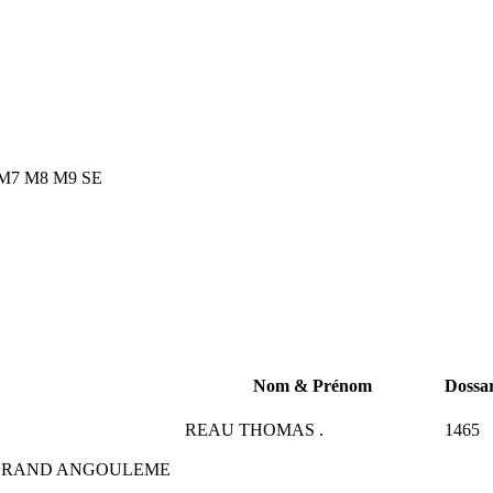
M7
M8
M9
SE
Nom & Prénom
Dossa
REAU THOMAS .
1465
GRAND ANGOULEME