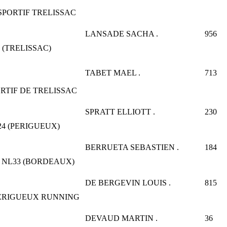
SPORTIF TRELISSAC
LANSADE SACHA .
956
 (TRELISSAC)
TABET MAEL .
713
RTIF DE TRELISSAC
SPRATT ELLIOTT .
230
24 (PERIGUEUX)
BERRUETA SEBASTIEN .
184
NL33 (BORDEAUX)
DE BERGEVIN LOUIS .
815
ERIGUEUX RUNNING
DEVAUD MARTIN .
36