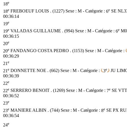
e
18
e
e
18
FREBOEUF LOUIS . (1227)
Sexe : M - Catégorie :
6
SE
NL3
00:36:14
e
19
e
e
19
VALADAS GUILLAUME . (994)
Sexe : M - Catégorie :
6
M0
00:36:15
e
20
e
20
FANDANGO COSTA PEDRO . (1153)
Sexe : M - Catégorie :
00:36:29
e
21
e
e
21
DONNETTE NOE . (662)
Sexe : M - Catégorie :
3
JU
LIM
00:36:39
e
22
e
e
22
SERRERO BENOIT . (1269)
Sexe : M - Catégorie :
7
SE
VTT
00:36:52
e
23
e
e
23
MANIERE ALBIN . (744)
Sexe : M - Catégorie :
8
SE
PX R
00:36:54
e
24