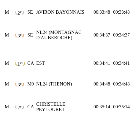
e
M
SE
AVIRON BAYONNAIS
00:33:48
00:33:48
2
NL24 (MONTAGNAC
e
M
SE
00:34:37
00:34:37
3
D'AUBEROCHE)
er
M
CA
EST
00:34:41
00:34:41
1
e
M
M0
NL24 (THENON)
00:34:48
00:34:48
3
CHRISTELLE
e
M
CA
00:35:14
00:35:14
2
PEYTOURET