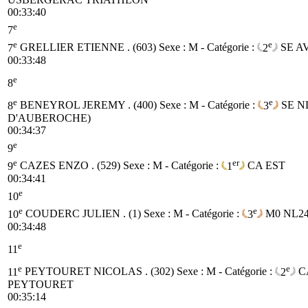
00:33:40
e
7
e
e
7
GRELLIER ETIENNE . (603)
Sexe : M - Catégorie :
2
SE
A
00:33:48
e
8
e
e
8
BENEYROL JEREMY . (400)
Sexe : M - Catégorie :
3
SE
N
D'AUBEROCHE)
00:34:37
e
9
e
er
9
CAZES ENZO . (529)
Sexe : M - Catégorie :
1
CA
EST
00:34:41
e
10
e
e
10
COUDERC JULIEN . (1)
Sexe : M - Catégorie :
3
M0
NL2
00:34:48
e
11
e
e
11
PEYTOURET NICOLAS . (302)
Sexe : M - Catégorie :
2
C
PEYTOURET
00:35:14