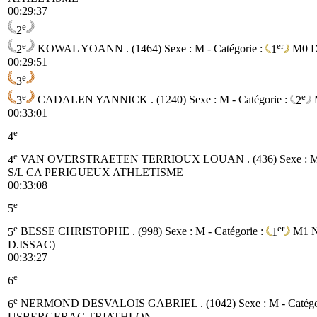
00:29:37
e
2
e
er
2
KOWAL YOANN . (1464)
Sexe : M - Catégorie :
1
M0
00:29:51
e
3
e
e
3
CADALEN YANNICK . (1240)
Sexe : M - Catégorie :
2
00:33:01
e
4
e
4
VAN OVERSTRAETEN TERRIOUX LOUAN . (436)
Sexe : M
S/L CA PERIGUEUX ATHLETISME
00:33:08
e
5
e
er
5
BESSE CHRISTOPHE . (998)
Sexe : M - Catégorie :
1
M1
D.ISSAC)
00:33:27
e
6
e
6
NERMOND DESVALOIS GABRIEL . (1042)
Sexe : M - Catégo
USBERGERAC TRIATHLON