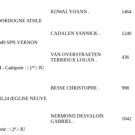
KOWAL YOANN .
1464
DORDOGNE ATHLE
CADALEN YANNICK .
1240
M0
SPN VERNON
VAN OVERSTRAETEN
436
TERRIOUX LOUAN .
er
 - Catégorie :
1
JU
BESSE CHRISTOPHE .
998
NL24 (EGLISE NEUVE
NERMOND DESVALOIS
1042
GABRIEL .
e
rie :
2
JU