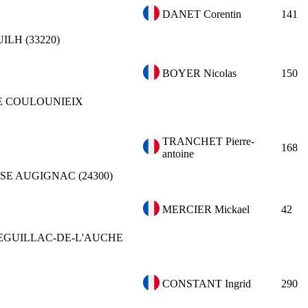
DANET Corentin
141
ILH (33220)
BOYER Nicolas
150
E COULOUNIEIX
TRANCHET Pierre-
168
antoine
SE
AUGIGNAC (24300)
MERCIER Mickael
42
EGUILLAC-DE-L'AUCHE
CONSTANT Ingrid
290