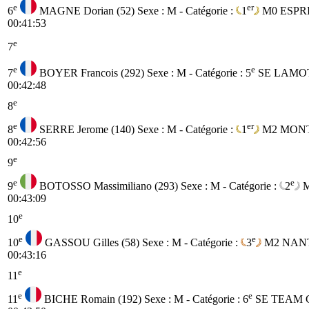
e
er
6
MAGNE Dorian (52)
Sexe : M - Catégorie :
1
M0
ESPR
00:41:53
e
7
e
e
7
BOYER Francois (292)
Sexe : M - Catégorie :
5
SE
LAMOT
00:42:48
e
8
e
er
8
SERRE Jerome (140)
Sexe : M - Catégorie :
1
M2
MONT
00:42:56
e
9
e
e
9
BOTOSSO Massimiliano (293)
Sexe : M - Catégorie :
2
00:43:09
e
10
e
e
10
GASSOU Gilles (58)
Sexe : M - Catégorie :
3
M2
NANT
00:43:16
e
11
e
e
11
BICHE Romain (192)
Sexe : M - Catégorie :
6
SE
TEAM 