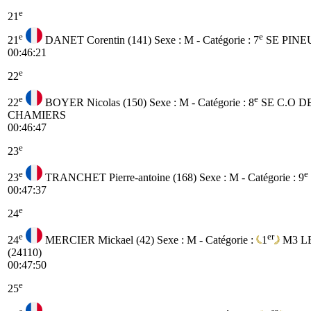
e
21
e
e
21
DANET Corentin (141)
Sexe : M - Catégorie :
7
SE
PINEU
00:46:21
e
22
e
e
22
BOYER Nicolas (150)
Sexe : M - Catégorie :
8
SE
C.O D
CHAMIERS
00:46:47
e
23
e
e
23
TRANCHET Pierre-antoine (168)
Sexe : M - Catégorie :
9
00:47:37
e
24
e
er
24
MERCIER Mickael (42)
Sexe : M - Catégorie :
1
M3
L
(24110)
00:47:50
e
25