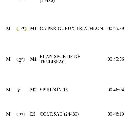
(24430)
er
M
M1
CA PERIGUEUX TRIATHLON
00:45:39
1
ELAN SPORTIF DE
e
M
M1
00:45:56
2
TRELISSAC
e
M
M2
SPIRIDON 16
00:46:04
5
e
M
ES
COURSAC (24430)
00:46:19
2