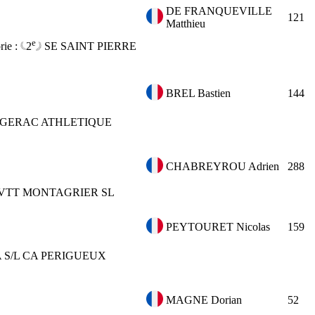
DE FRANQUEVILLE
121
Matthieu
e
rie :
2
SE
SAINT PIERRE
BREL Bastien
144
GERAC ATHLETIQUE
CHABREYROU Adrien
288
VTT MONTAGRIER SL
PEYTOURET Nicolas
159
A
S/L CA PERIGUEUX
MAGNE Dorian
52