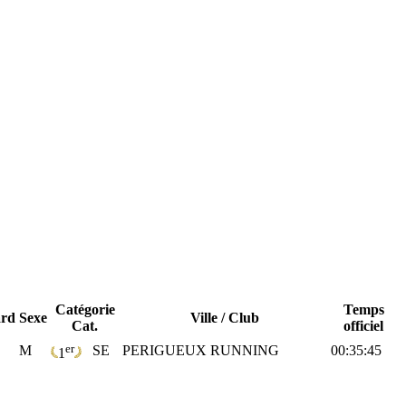
Catégorie
Temps
ard
Sexe
Ville / Club
Cat.
officiel
er
M
SE
PERIGUEUX RUNNING
00:35:45
1