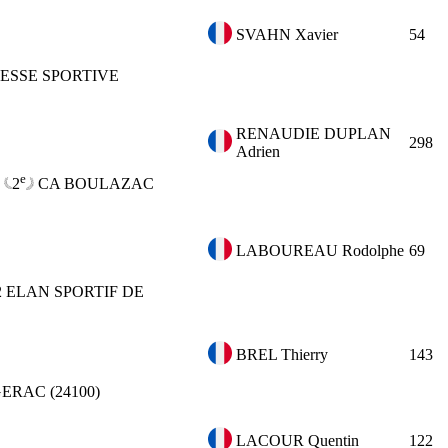
SVAHN Xavier
54
ESSE SPORTIVE
RENAUDIE DUPLAN
298
Adrien
e
:
2
CA
BOULAZAC
LABOUREAU Rodolphe
69
2
ELAN SPORTIF DE
BREL Thierry
143
ERAC (24100)
LACOUR Quentin
122