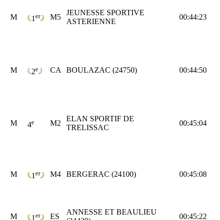
JEUNESSE SPORTIVE
er
M
M5
00:44:23
1
ASTERIENNE
e
M
CA
BOULAZAC (24750)
00:44:50
2
ELAN SPORTIF DE
e
M
M2
00:45:04
4
TRELISSAC
er
M
M4
BERGERAC (24100)
00:45:08
1
ANNESSE ET BEAULIEU
er
M
ES
00:45:22
1