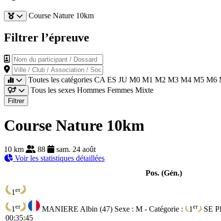
Course Nature 10km
Filtrer l’épreuve
Nom du participant / Dossard
Ville / Club / Association / Société
Toutes les catégories
CA
ES
JU
M0
M1
M2
M3
M4
M5
M6
Tous les sexes
Hommes
Femmes
Mixte
Filtrer
Course Nature 10km
10 km
88
sam. 24 août
Voir les statistiques détaillées
Pos. (Gén.)
er
1
er
er
1
MANIERE Albin (47)
Sexe : M - Catégorie :
1
SE
P
00:35:45