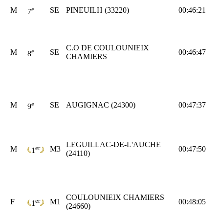
e
M
SE
PINEUILH (33220)
00:46:21
7
C.O DE COULOUNIEIX
e
M
SE
00:46:47
8
CHAMIERS
e
M
SE
AUGIGNAC (24300)
00:47:37
9
LEGUILLAC-DE-L'AUCHE
er
M
M3
00:47:50
1
(24110)
COULOUNIEIX CHAMIERS
er
F
M1
00:48:05
1
(24660)