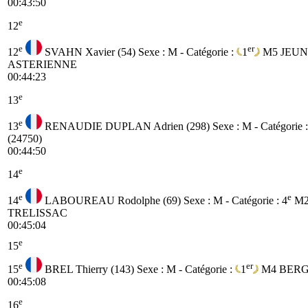
00:43:50
e
12
e
er
12
SVAHN Xavier (54)
Sexe : M - Catégorie :
1
M5
JEUN
ASTERIENNE
00:44:23
e
13
e
13
RENAUDIE DUPLAN Adrien (298)
Sexe : M - Catégorie 
(24750)
00:44:50
e
14
e
e
14
LABOUREAU Rodolphe (69)
Sexe : M - Catégorie :
4
M
TRELISSAC
00:45:04
e
15
e
er
15
BREL Thierry (143)
Sexe : M - Catégorie :
1
M4
BERG
00:45:08
e
16