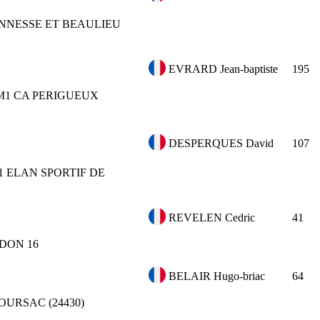
NNESSE ET BEAULIEU
EVRARD Jean-baptiste
195
M1
CA PERIGUEUX
DESPERQUES David
107
1
ELAN SPORTIF DE
REVELEN Cedric
41
IDON 16
BELAIR Hugo-briac
64
OURSAC (24430)