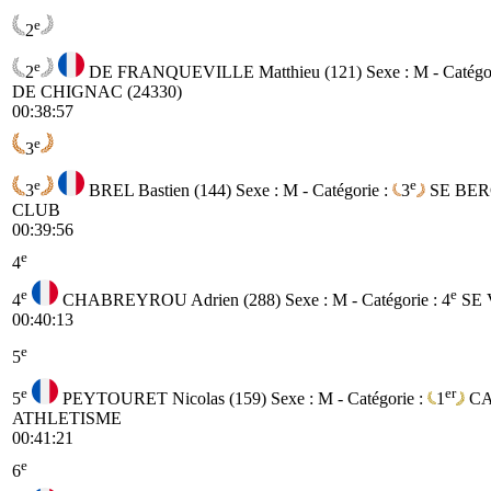
e
2
e
2
DE FRANQUEVILLE Matthieu (121)
Sexe : M - Catégo
DE CHIGNAC (24330)
00:38:57
e
3
e
e
3
BREL Bastien (144)
Sexe : M - Catégorie :
3
SE
BER
CLUB
00:39:56
e
4
e
e
4
CHABREYROU Adrien (288)
Sexe : M - Catégorie :
4
SE
00:40:13
e
5
e
er
5
PEYTOURET Nicolas (159)
Sexe : M - Catégorie :
1
C
ATHLETISME
00:41:21
e
6