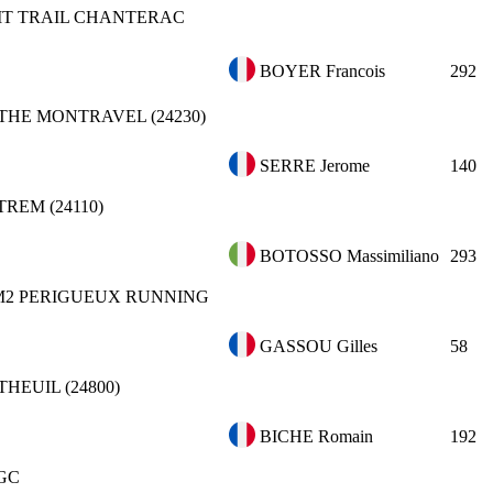
IT TRAIL CHANTERAC
BOYER Francois
292
HE MONTRAVEL (24230)
SERRE Jerome
140
REM (24110)
BOTOSSO Massimiliano
293
M2
PERIGUEUX RUNNING
GASSOU Gilles
58
HEUIL (24800)
BICHE Romain
192
GC