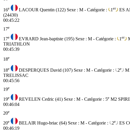
e
er
16
LACOUR Quentin (122)
Sexe : M - Catégorie :
1
ES
A
(24430)
00:45:22
e
17
e
er
17
EVRARD Jean-baptiste (195)
Sexe : M - Catégorie :
1
TRIATHLON
00:45:39
e
18
e
e
18
DESPERQUES David (107)
Sexe : M - Catégorie :
2
M
TRELISSAC
00:45:56
e
19
e
e
19
REVELEN Cedric (41)
Sexe : M - Catégorie :
5
M2
SPIR
00:46:04
e
20
e
e
20
BELAIR Hugo-briac (64)
Sexe : M - Catégorie :
2
ES
C
00:46:19