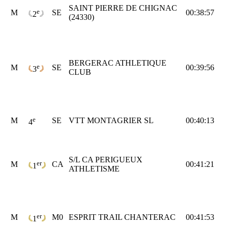
SAINT PIERRE DE CHIGNAC
e
M
SE
00:38:57
2
(24330)
BERGERAC ATHLETIQUE
e
M
SE
00:39:56
3
CLUB
e
M
SE
VTT MONTAGRIER SL
00:40:13
4
S/L CA PERIGUEUX
er
M
CA
00:41:21
1
ATHLETISME
er
M
M0
ESPRIT TRAIL CHANTERAC
00:41:53
1