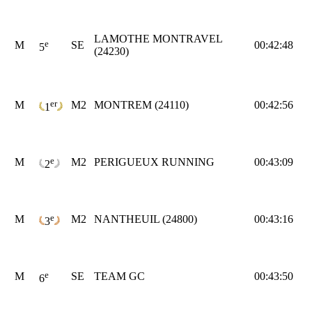
LAMOTHE MONTRAVEL
e
M
SE
00:42:48
5
(24230)
er
M
M2
MONTREM (24110)
00:42:56
1
e
M
M2
PERIGUEUX RUNNING
00:43:09
2
e
M
M2
NANTHEUIL (24800)
00:43:16
3
e
M
SE
TEAM GC
00:43:50
6