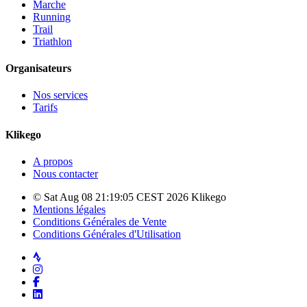
Marche
Running
Trail
Triathlon
Organisateurs
Nos services
Tarifs
Klikego
A propos
Nous contacter
© Sat Aug 08 21:19:05 CEST 2026 Klikego
Mentions légales
Conditions Générales de Vente
Conditions Générales d'Utilisation
Strava
Instagram
Facebook
LinkedIn