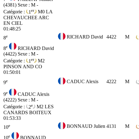
(4381)
Sexe : M -
er
Catégorie :
1
M0
LA
CHEVAUCHEE ARC
EN CIEL
01:48:25
e
RICHARD David
4422
M
8
e
8
RICHARD David
(4422)
Sexe : M -
er
Catégorie :
1
M2
PINSON AND CO
01:50:01
e
CADUC Alexis
4222
M
9
e
9
CADUC Alexis
(4222)
Sexe : M -
e
Catégorie :
2
M2
LES
CANARDS BOITEUX
01:53:33
e
BONNAUD Julien
4131
M
10
e
10
BONNAUD