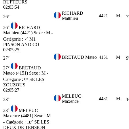
RUPTEURS
02:03:54
RICHARD
e
4421
M
26
7
Matthieu
e
26
RICHARD
Matthieu (4421)
Sexe : M -
e
Catégorie :
7
M1
PINSON AND CO
02:05:25
e
BRETAUD Mateo
4151
M
27
9
e
27
BRETAUD
Mateo (4151)
Sexe : M -
e
Catégorie :
9
SE
LES
ZOUZOUS
02:05:27
MELEUC
e
4481
M
28
1
Maxence
e
28
MELEUC
Maxence (4481)
Sexe : M
e
- Catégorie :
10
SE
LES
DEUX DE TENSION