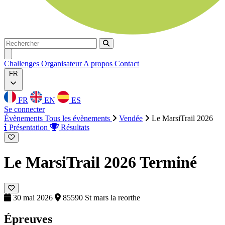
Rechercher
Rechercher
Ouvrir menu
Challenges
Organisateur
A propos
Contact
FR
FR
EN
ES
Se connecter
Évènements
Tous les évènements
Vendée
Le MarsiTrail 2026
Présentation
Résultats
Le MarsiTrail 2026
Terminé
30 mai 2026
85590 St mars la reorthe
Épreuves