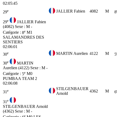
02:05:45
e
JALLIER Fabien
4082
M
29
8
e
29
JALLIER Fabien
(4082)
Sexe : M -
e
Catégorie :
8
M1
SALAMANDRES DES
SENTIERS
02:06:01
e
MARTIN Aurelien
4122
M
30
5
e
30
MARTIN
Aurelien (4122)
Sexe : M -
e
Catégorie :
5
M0
PUMBAA TEAM 2
02:06:08
STILGENBAUER
e
4362
M
31
6
Arnold
e
31
STILGENBAUER Arnold
(4362)
Sexe : M -
e