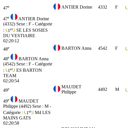
e
ANTIER Dorine
4332
F
47
e
47
ANTIER Dorine
(4332)
Sexe : F - Catégorie
er
:
1
SE
LES SOSIES
DU VESTIAIRE
02:20:12
e
BARTON Anna
4542
F
48
e
48
BARTON Anna
(4542)
Sexe : F - Catégorie
er
:
1
ES
BARTON
TEAM
02:20:54
MAUDET
e
4492
M
49
Philippe
e
49
MAUDET
Philippe (4492)
Sexe : M -
er
Catégorie :
1
M4
LES
MAINS GATS
02:20:58