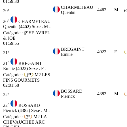
01:59:30
CHARMETEAU
e
4462
M
20
6
Quentin
e
20
CHARMETEAU
Quentin (4462)
Sexe : M -
e
Catégorie :
6
SE
AVREL
& JOE
01:59:55
BREGAINT
e
4022
F
21
Emilie
e
21
BREGAINT
Emilie (4022)
Sexe : F -
er
Catégorie :
1
M2
LES
FINS GOURMETS
02:01:58
BOSSARD
e
4382
M
22
Pierrick
e
22
BOSSARD
Pierrick (4382)
Sexe : M -
e
Catégorie :
3
M2
LA
CHEVAUCHEE ARC