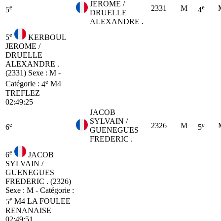
JEROME /
e
e
2331
M
5
4
DRUELLE
ALEXANDRE .
e
5
KERBOUL
JEROME /
DRUELLE
ALEXANDRE .
(2331)
Sexe : M -
e
Catégorie :
4
M4
TREFLEZ
02:49:25
JACOB
SYLVAIN /
e
e
2326
M
6
5
GUENEGUES
FREDERIC .
e
6
JACOB
SYLVAIN /
GUENEGUES
FREDERIC . (2326)
Sexe : M - Catégorie :
e
5
M4
LA FOULEE
RENANAISE
02:49:51