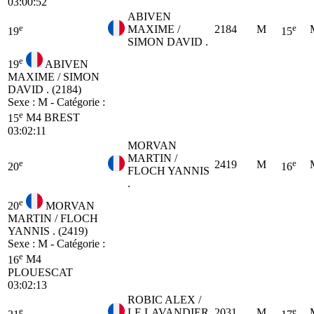
03:00:52
ABIVEN
e
e
MAXIME /
2184
M
19
15
SIMON DAVID .
e
19
ABIVEN
MAXIME / SIMON
DAVID . (2184)
Sexe : M - Catégorie :
e
15
M4
BREST
03:02:11
MORVAN
MARTIN /
e
e
2419
M
20
16
FLOCH YANNIS
.
e
20
MORVAN
MARTIN / FLOCH
YANNIS . (2419)
Sexe : M - Catégorie :
e
16
M4
PLOUESCAT
03:02:13
ROBIC ALEX /
e
e
LE LAVANDIER
2031
M