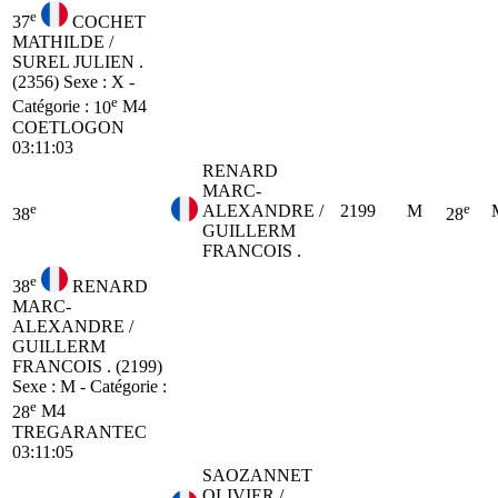
e
37
COCHET
MATHILDE /
SUREL JULIEN .
(2356)
Sexe : X -
e
Catégorie :
10
M4
COETLOGON
03:11:03
RENARD
MARC-
e
e
ALEXANDRE /
2199
M
38
28
GUILLERM
FRANCOIS .
e
38
RENARD
MARC-
ALEXANDRE /
GUILLERM
FRANCOIS . (2199)
Sexe : M - Catégorie :
e
28
M4
TREGARANTEC
03:11:05
SAOZANNET
OLIVIER /