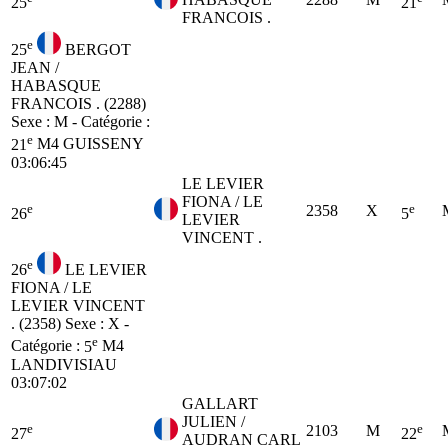
25
21
FRANCOIS .
e
25
BERGOT
JEAN /
HABASQUE
FRANCOIS . (2288)
Sexe : M - Catégorie :
e
21
M4
GUISSENY
03:06:45
LE LEVIER
FIONA / LE
e
e
2358
X
26
5
LEVIER
VINCENT .
e
26
LE LEVIER
FIONA / LE
LEVIER VINCENT
. (2358)
Sexe : X -
e
Catégorie :
5
M4
LANDIVISIAU
03:07:02
GALLART
JULIEN /
e
e
2103
M
27
22
AUDRAN CARL