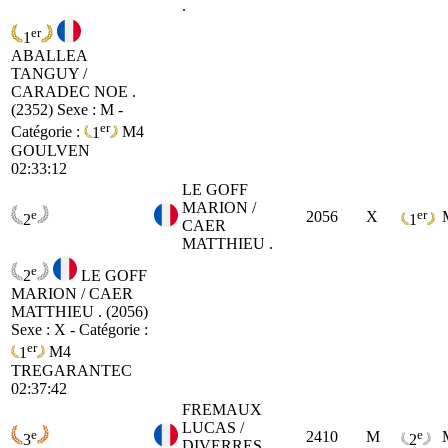
.
er
1
ABALLEA
TANGUY /
CARADEC NOE .
(2352)
Sexe : M -
er
Catégorie :
1
M4
GOULVEN
02:33:12
LE GOFF
MARION /
e
er
2056
X
2
1
CAER
MATTHIEU .
e
2
LE GOFF
MARION / CAER
MATTHIEU . (2056)
Sexe : X - Catégorie :
er
1
M4
TREGARANTEC
02:37:42
FREMAUX
LUCAS /
e
e
2410
M
3
2
DIVERRES