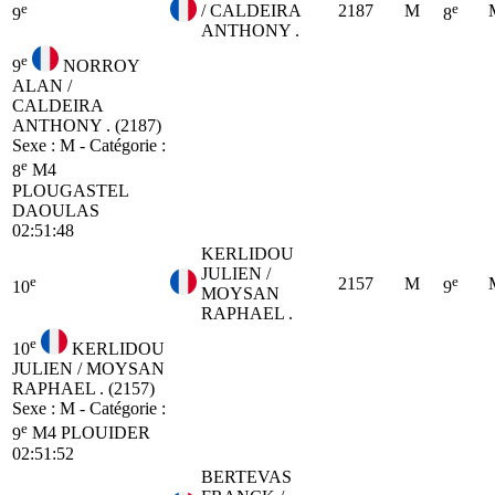
e
e
/ CALDEIRA
2187
M
9
8
ANTHONY .
e
9
NORROY
ALAN /
CALDEIRA
ANTHONY . (2187)
Sexe : M - Catégorie :
e
8
M4
PLOUGASTEL
DAOULAS
02:51:48
KERLIDOU
JULIEN /
e
e
2157
M
10
9
MOYSAN
RAPHAEL .
e
10
KERLIDOU
JULIEN / MOYSAN
RAPHAEL . (2157)
Sexe : M - Catégorie :
e
9
M4
PLOUIDER
02:51:52
BERTEVAS