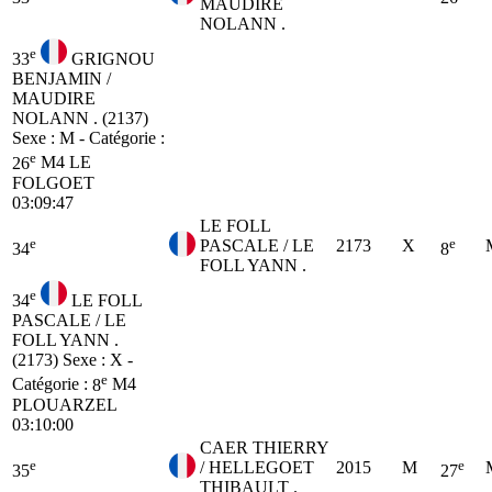
MAUDIRE
NOLANN .
e
33
GRIGNOU
BENJAMIN /
MAUDIRE
NOLANN . (2137)
Sexe : M - Catégorie :
e
26
M4
LE
FOLGOET
03:09:47
LE FOLL
e
e
PASCALE / LE
2173
X
34
8
FOLL YANN .
e
34
LE FOLL
PASCALE / LE
FOLL YANN .
(2173)
Sexe : X -
e
Catégorie :
8
M4
PLOUARZEL
03:10:00
CAER THIERRY
e
e
/ HELLEGOET
2015
M
35
27
THIBAULT .