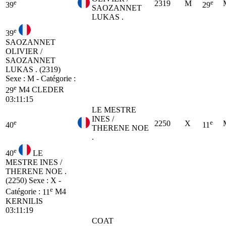
e
e
2319
M
39
29
SAOZANNET
LUKAS .
e
39
SAOZANNET
OLIVIER /
SAOZANNET
LUKAS . (2319)
Sexe : M - Catégorie :
e
29
M4
CLEDER
03:11:15
LE MESTRE
INES /
e
e
2250
X
40
11
THERENE NOE
.
e
40
LE
MESTRE INES /
THERENE NOE .
(2250)
Sexe : X -
e
Catégorie :
11
M4
KERNILIS
03:11:19
COAT