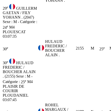
YOHANN .
e
29
GUILLERM
GAETAN / FILY
YOHANN . (2047)
Sexe : M - Catégorie :
e
24
M4
PLOUESCAT
03:07:35
HULAUD
FREDERIC /
e
e
2155
M
30
25
BOUCHER
ALAIN .
e
30
HULAUD
FREDERIC /
BOUCHER ALAIN
. (2155)
Sexe : M -
e
Catégorie :
25
M4
PLAISIR DE
COURIR
PLOUDANIEL
03:07:45
ROHEL
MARGAUX /
e
e