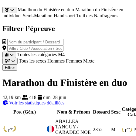
Marathon du Finistère en duo
Marathon du Finistère en
individuel
Semi-Marathon Handisport
Trail des Naufrageurs
Filtrer l’épreuve
Nom du participant / Dossard
Ville / Club / Association / Société
Toutes les catégories
M4
Tous les sexes
Hommes
Femmes
Mixte
Filtrer
Marathon du Finistère en duo
42,19 km
418
dim. 28 juin
Voir les statistiques détaillées
Catégo
Pos. (Gén.)
Nom & Prénom
Dossard
Sexe
Cat
ABALLEA
TANGUY /
er
er
2352
M
1
1
CARADEC NOE