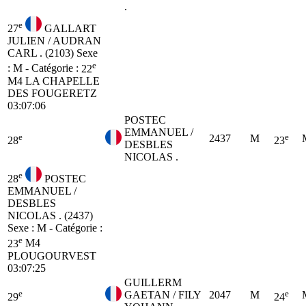
.
e
27
GALLART
JULIEN / AUDRAN
CARL . (2103)
Sexe
e
: M - Catégorie :
22
M4
LA CHAPELLE
DES FOUGERETZ
03:07:06
POSTEC
EMMANUEL /
e
e
2437
M
28
23
DESBLES
NICOLAS .
e
28
POSTEC
EMMANUEL /
DESBLES
NICOLAS . (2437)
Sexe : M - Catégorie :
e
23
M4
PLOUGOURVEST
03:07:25
GUILLERM
e
e
GAETAN / FILY
2047
M
29
24