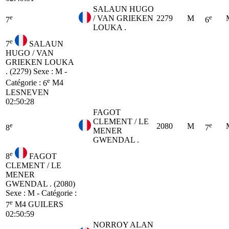
SALAUN HUGO
e
e
/ VAN GRIEKEN
2279
M
7
6
LOUKA .
e
7
SALAUN
HUGO / VAN
GRIEKEN LOUKA
. (2279)
Sexe : M -
e
Catégorie :
6
M4
LESNEVEN
02:50:28
FAGOT
CLEMENT / LE
e
e
2080
M
8
7
MENER
GWENDAL .
e
8
FAGOT
CLEMENT / LE
MENER
GWENDAL . (2080)
Sexe : M - Catégorie :
e
7
M4
GUILERS
02:50:59
NORROY ALAN