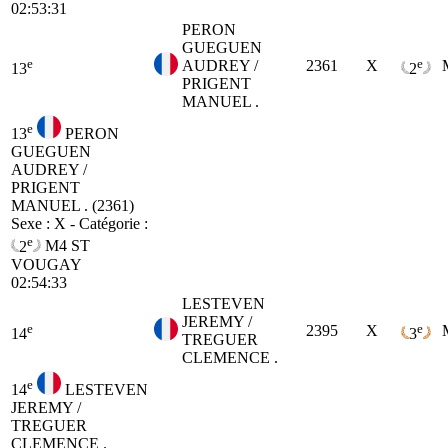
02:53:31
PERON
GUEGUEN
e
e
AUDREY /
2361
X
13
2
PRIGENT
MANUEL .
e
13
PERON
GUEGUEN
AUDREY /
PRIGENT
MANUEL . (2361)
Sexe : X - Catégorie :
e
2
M4
ST
VOUGAY
02:54:33
LESTEVEN
JEREMY /
e
e
2395
X
14
3
TREGUER
CLEMENCE .
e
14
LESTEVEN
JEREMY /
TREGUER
CLEMENCE .