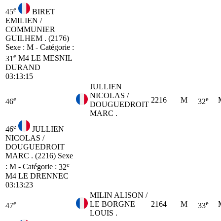
e
45
BIRET
EMILIEN /
COMMUNIER
GUILHEM . (2176)
Sexe : M - Catégorie :
e
31
M4
LE MESNIL
DURAND
03:13:15
JULLIEN
NICOLAS /
e
e
2216
M
46
32
DOUGUEDROIT
MARC .
e
46
JULLIEN
NICOLAS /
DOUGUEDROIT
MARC . (2216)
Sexe
e
: M - Catégorie :
32
M4
LE DRENNEC
03:13:23
MILIN ALISON /
e
e
LE BORGNE
2164
M
47
33
LOUIS .