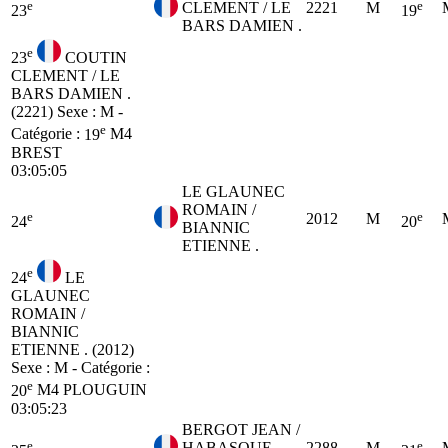
e
e
CLEMENT / LE
2221
M
23
19
BARS DAMIEN .
e
23
COUTIN
CLEMENT / LE
BARS DAMIEN .
(2221)
Sexe : M -
e
Catégorie :
19
M4
BREST
03:05:05
LE GLAUNEC
ROMAIN /
e
e
2012
M
24
20
BIANNIC
ETIENNE .
e
24
LE
GLAUNEC
ROMAIN /
BIANNIC
ETIENNE . (2012)
Sexe : M - Catégorie :
e
20
M4
PLOUGUIN
03:05:23
BERGOT JEAN /
e
e
HABASQUE
2288
M