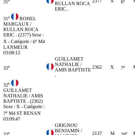
2377
X
31
6
RULLAN ROCA
ERIC .
e
31
ROHEL
MARGAUX /
RULLAN ROCA
ERIC . (2377)
Sexe :
e
X - Catégorie :
6
M4
LANMEUR
03:08:12
GUILLAMET
NATHALIE /
e
e
2362
X
32
7
AMIS BAPTISTE
.
e
32
GUILLAMET
NATHALIE / AMIS
BAPTISTE . (2362)
Sexe : X - Catégorie :
e
7
M4
ST RENAN
03:09:47
GRIGNOU
BENJAMIN /
e
e
2137
M
33
26