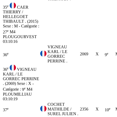
e
35
CAER
THIERRY /
HELLEGOET
THIBAULT . (2015)
Sexe : M - Catégorie :
e
27
M4
PLOUGOURVEST
03:10:16
VIGNEAU
KARL / LE
e
e
2069
X
36
9
GORREC
PERRINE .
e
36
VIGNEAU
KARL / LE
GORREC PERRINE
. (2069)
Sexe : X -
e
Catégorie :
9
M4
PLOUMILLIAU
03:10:19
COCHET
e
e
MATHILDE /
2356
X
37
10
SUREL JULIEN .