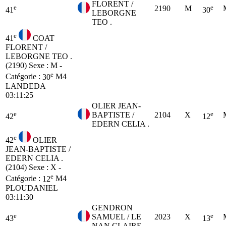
FLORENT /
e
e
2190
M
41
30
LEBORGNE
TEO .
e
41
COAT
FLORENT /
LEBORGNE TEO .
(2190)
Sexe : M -
e
Catégorie :
30
M4
LANDEDA
03:11:25
OLIER JEAN-
e
e
BAPTISTE /
2104
X
42
12
EDERN CELIA .
e
42
OLIER
JEAN-BAPTISTE /
EDERN CELIA .
(2104)
Sexe : X -
e
Catégorie :
12
M4
PLOUDANIEL
03:11:30
GENDRON
e
e
SAMUEL / LE
2023
X
43
13
NAN CLAIRE .