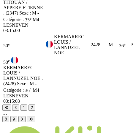
TITOUAN /
APPERE ETIENNE
. (2347)
Sexe : M -
e
Catégorie :
35
M4
LESNEVEN
03:15:00
KERMARREC
LOUIS /
e
e
2428
M
50
36
LANNUZEL
NOE .
e
50
KERMARREC
LOUIS /
LANNUZEL NOE .
(2428)
Sexe : M -
e
Catégorie :
36
M4
LESNEVEN
03:15:03
1
2
Première page
Page précédente
…
8
9
Page suivante
Dernière page