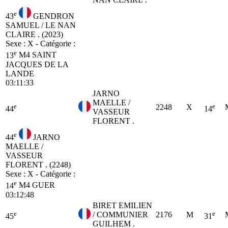
e
43
GENDRON
SAMUEL / LE NAN
CLAIRE . (2023)
Sexe : X - Catégorie :
e
13
M4
SAINT
JACQUES DE LA
LANDE
03:11:33
JARNO
MAELLE /
e
e
2248
X
44
14
VASSEUR
FLORENT .
e
44
JARNO
MAELLE /
VASSEUR
FLORENT . (2248)
Sexe : X - Catégorie :
e
14
M4
GUER
03:12:48
BIRET EMILIEN
e
e
/ COMMUNIER
2176
M
45
31
GUILHEM .