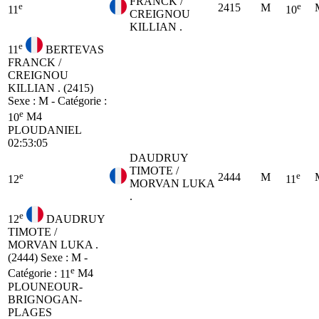
FRANCK /
e
e
2415
M
11
10
CREIGNOU
KILLIAN .
e
11
BERTEVAS
FRANCK /
CREIGNOU
KILLIAN . (2415)
Sexe : M - Catégorie :
e
10
M4
PLOUDANIEL
02:53:05
DAUDRUY
TIMOTE /
e
e
2444
M
12
11
MORVAN LUKA
.
e
12
DAUDRUY
TIMOTE /
MORVAN LUKA .
(2444)
Sexe : M -
e
Catégorie :
11
M4
PLOUNEOUR-
BRIGNOGAN-
PLAGES