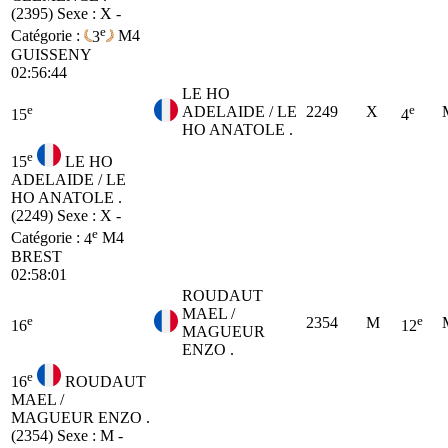
(2395)
Sexe : X -
e
Catégorie :
3
M4
GUISSENY
02:56:44
LE HO
e
e
ADELAIDE / LE
2249
X
15
4
HO ANATOLE .
e
15
LE HO
ADELAIDE / LE
HO ANATOLE .
(2249)
Sexe : X -
e
Catégorie :
4
M4
BREST
02:58:01
ROUDAUT
MAEL /
e
e
2354
M
16
12
MAGUEUR
ENZO .
e
16
ROUDAUT
MAEL /
MAGUEUR ENZO .
(2354)
Sexe : M -