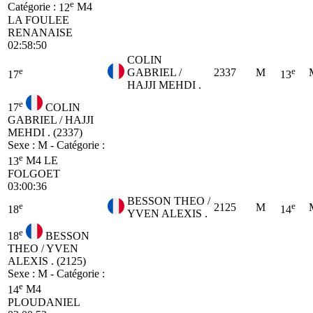
e
Catégorie :
12
M4
LA FOULEE
RENANAISE
02:58:50
COLIN
e
e
GABRIEL /
2337
M
17
13
HAJJI MEHDI .
e
17
COLIN
GABRIEL / HAJJI
MEHDI . (2337)
Sexe : M - Catégorie :
e
13
M4
LE
FOLGOET
03:00:36
BESSON THEO /
e
e
2125
M
18
14
YVEN ALEXIS .
e
18
BESSON
THEO / YVEN
ALEXIS . (2125)
Sexe : M - Catégorie :
e
14
M4
PLOUDANIEL