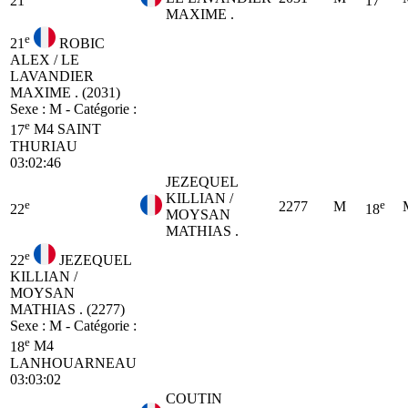
21
17
MAXIME .
e
21
ROBIC
ALEX / LE
LAVANDIER
MAXIME . (2031)
Sexe : M - Catégorie :
e
17
M4
SAINT
THURIAU
03:02:46
JEZEQUEL
KILLIAN /
e
e
2277
M
22
18
MOYSAN
MATHIAS .
e
22
JEZEQUEL
KILLIAN /
MOYSAN
MATHIAS . (2277)
Sexe : M - Catégorie :
e
18
M4
LANHOUARNEAU
03:03:02
COUTIN