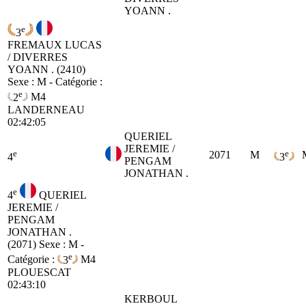
YOANN .
e
3
FREMAUX LUCAS
/ DIVERRES
YOANN . (2410)
Sexe : M - Catégorie :
e
2
M4
LANDERNEAU
02:42:05
QUERIEL
JEREMIE /
e
e
2071
M
4
3
PENGAM
JONATHAN .
e
4
QUERIEL
JEREMIE /
PENGAM
JONATHAN .
(2071)
Sexe : M -
e
Catégorie :
3
M4
PLOUESCAT
02:43:10
KERBOUL