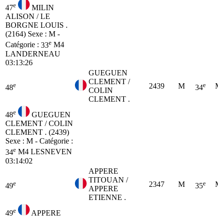
e
47
MILIN
ALISON / LE
BORGNE LOUIS .
(2164)
Sexe : M -
e
Catégorie :
33
M4
LANDERNEAU
03:13:26
GUEGUEN
CLEMENT /
e
e
2439
M
48
34
COLIN
CLEMENT .
e
48
GUEGUEN
CLEMENT / COLIN
CLEMENT . (2439)
Sexe : M - Catégorie :
e
34
M4
LESNEVEN
03:14:02
APPERE
TITOUAN /
e
e
2347
M
49
35
APPERE
ETIENNE .
e
49
APPERE