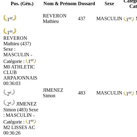
Catégo
Pos. (Gén.)
Nom & Prénom
Dossard
Sexe
Cat
REVERON
er
er
437
MASCULIN
1
1
Mathieu
er
1
REVERON
Mathieu (437)
Sexe :
MASCULIN -
er
Catégorie :
1
M0
ATHLETIC
CLUB
ARPAJONNAIS
00:36:03
JIMENEZ
e
er
483
MASCULIN
2
1
Simon
e
2
JIMENEZ
Simon (483)
Sexe
: MASCULIN -
er
Catégorie :
1
M2
LISSES AC
00:36:26