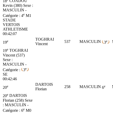
18
COADOU
Kevin (380)
Sexe :
MASCULIN -
e
Catégorie :
4
M1
STADE
VERTOIS
ATHLETISME
00:42:07
TOGHRAI
e
e
537
MASCULIN
19
3
Vincent
e
19
TOGHRAI
Vincent (537)
Sexe :
MASCULIN -
e
Catégorie :
3
SE
00:42:46
DARTOIS
e
e
258
MASCULIN
20
6
Florian
e
20
DARTOIS
Florian (258)
Sexe
: MASCULIN -
e
Catégorie :
6
M0