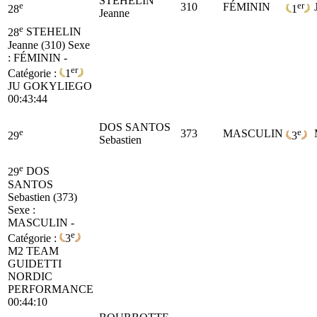
STEHELIN
e
er
310
FÉMININ
28
1
Jeanne
e
28
STEHELIN
Jeanne (310)
Sexe
: FÉMININ -
er
Catégorie :
1
JU
GOKYLIEGO
00:43:44
DOS SANTOS
e
e
373
MASCULIN
29
3
Sebastien
e
29
DOS
SANTOS
Sebastien (373)
Sexe :
MASCULIN -
e
Catégorie :
3
M2
TEAM
GUIDETTI
NORDIC
PERFORMANCE
00:44:10