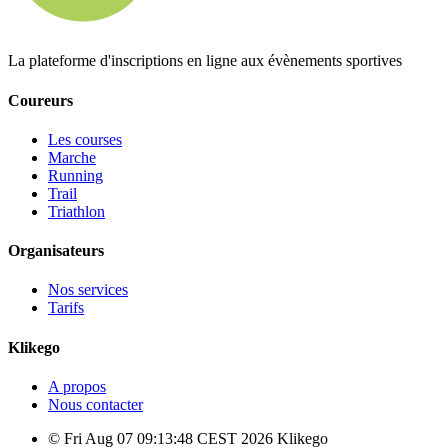
La plateforme d'inscriptions en ligne aux évènements sportives
Coureurs
Les courses
Marche
Running
Trail
Triathlon
Organisateurs
Nos services
Tarifs
Klikego
A propos
Nous contacter
© Fri Aug 07 09:13:48 CEST 2026 Klikego