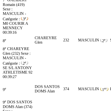
7
GALIBERT
Romain (419)
Sexe :
MASCULIN -
e
Catégorie :
3
M0
COURIR A
MENNECY
00:39:16
CHAREYRE
e
e
232
MASCULIN
8
2
Glen
e
8
CHAREYRE
Glen (232)
Sexe :
MASCULIN -
e
Catégorie :
2
SE
S/L ANTONY
ATHLETISME 92
00:39:27
DOS SANTOS
e
er
374
MASCULIN
9
1
DOMS Alan
e
9
DOS SANTOS
DOMS Alan (374)