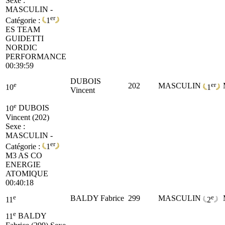
Sexe :
MASCULIN -
er
Catégorie :
1
ES
TEAM
GUIDETTI
NORDIC
PERFORMANCE
00:39:59
DUBOIS
e
er
202
MASCULIN
10
1
Vincent
e
10
DUBOIS
Vincent (202)
Sexe :
MASCULIN -
er
Catégorie :
1
M3
AS CO
ENERGIE
ATOMIQUE
00:40:18
e
e
BALDY Fabrice
299
MASCULIN
11
2
e
11
BALDY