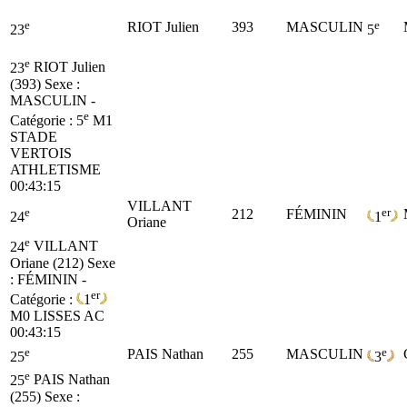
e
e
RIOT Julien
393
MASCULIN
23
5
e
23
RIOT Julien
(393)
Sexe :
MASCULIN -
e
Catégorie :
5
M1
STADE
VERTOIS
ATHLETISME
00:43:15
VILLANT
e
er
212
FÉMININ
24
1
Oriane
e
24
VILLANT
Oriane (212)
Sexe
: FÉMININ -
er
Catégorie :
1
M0
LISSES AC
00:43:15
e
e
PAIS Nathan
255
MASCULIN
25
3
e
25
PAIS Nathan
(255)
Sexe :