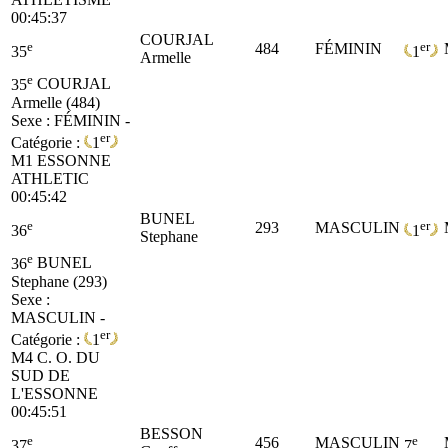
00:45:37
COURJAL
e
er
484
FÉMININ
35
1
Armelle
e
35
COURJAL
Armelle (484)
Sexe : FÉMININ -
er
Catégorie :
1
M1
ESSONNE
ATHLETIC
00:45:42
BUNEL
e
er
293
MASCULIN
36
1
Stephane
e
36
BUNEL
Stephane (293)
Sexe :
MASCULIN -
er
Catégorie :
1
M4
C. O. DU
SUD DE
L'ESSONNE
00:45:51
BESSON
e
e
456
MASCULIN
37
7