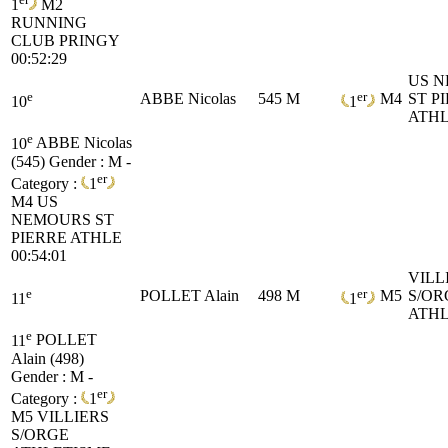
1
M2
RUNNING
CLUB PRINGY
00:52:29
US 
e
er
ABBE Nicolas
545
M
M4
ST P
10
1
ATH
e
10
ABBE Nicolas
(545)
Gender : M -
er
Category :
1
M4
US
NEMOURS ST
PIERRE ATHLE
00:54:01
VILL
e
er
POLLET Alain
498
M
M5
S/OR
11
1
ATHL
e
11
POLLET
Alain (498)
Gender : M -
er
Category :
1
M5
VILLIERS
S/ORGE