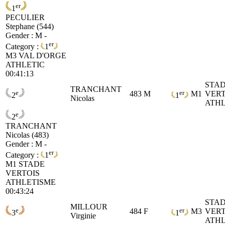
er
1
PECULIER
Stephane (544)
Gender : M -
er
Category :
1
M3
VAL D'ORGE
ATHLETIC
00:41:13
STA
TRANCHANT
e
er
483
M
M1
VERT
2
1
Nicolas
ATHL
e
2
TRANCHANT
Nicolas (483)
Gender : M -
er
Category :
1
M1
STADE
VERTOIS
ATHLETISME
00:43:24
STA
MILLOUR
e
er
484
F
M3
VERT
3
1
Virginie
ATHL