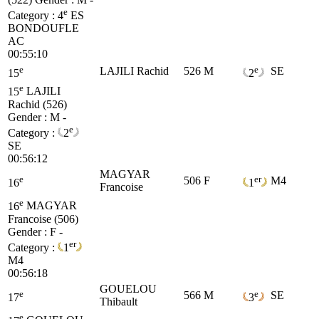
e
Category :
4
ES
BONDOUFLE
AC
00:55:10
e
e
LAJILI Rachid
526
M
SE
15
2
e
15
LAJILI
Rachid (526)
Gender : M -
e
Category :
2
SE
00:56:12
MAGYAR
e
er
506
F
M4
16
1
Francoise
e
16
MAGYAR
Francoise (506)
Gender : F -
er
Category :
1
M4
00:56:18
GOUELOU
e
e
566
M
SE
17
3
Thibault
e