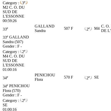
e
Category :
3
M2
C. O. DU
SUD DE
L'ESSONNE
00:59:26
GALLAND
C. O
e
e
507
F
M4
33
2
Sandra
DE L
e
33
GALLAND
Sandra (507)
Gender : F -
e
Category :
2
M4
C. O. DU
SUD DE
L'ESSONNE
01:00:16
PENICHOU
e
e
570
F
SE
34
2
Flora
e
34
PENICHOU
Flora (570)
Gender : F -
e
Category :
2
SE
01:00:16