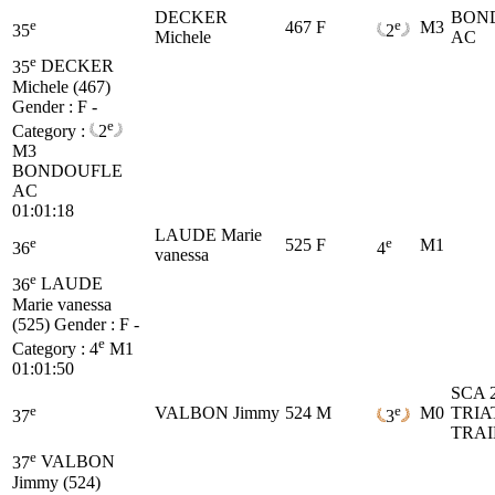
DECKER
BON
e
e
467
F
M3
35
2
Michele
AC
e
35
DECKER
Michele (467)
Gender : F -
e
Category :
2
M3
BONDOUFLE
AC
01:01:18
LAUDE Marie
e
e
525
F
M1
36
4
vanessa
e
36
LAUDE
Marie vanessa
(525)
Gender : F -
e
Category :
4
M1
01:01:50
SCA 
e
e
VALBON Jimmy
524
M
M0
TRIA
37
3
TRAI
e
37
VALBON
Jimmy (524)