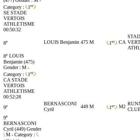
(477)
Gender : M -
er
Category :
1
SE
STADE
VERTOIS
ATHLETISME
00:50:32
STA
e
er
LOUIS Benjamin
475
M
CA
VERT
8
1
ATHL
e
8
LOUIS
Benjamin (475)
Gender : M -
er
Category :
1
CA
STADE
VERTOIS
ATHLETISME
00:52:28
BERNASCONI
RUN
e
er
449
M
M2
9
1
Cyril
CLUB
e
9
BERNASCONI
Cyril (449)
Gender
: M - Category :
er