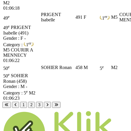
M2
01:06:18
PRIGENT
COUR
e
er
491
F
M5
49
1
Isabelle
MEN
e
49
PRIGENT
Isabelle (491)
Gender : F -
er
Category :
1
M5
COURIR A
MENNECY
01:06:22
e
e
SOHIER Ronan
458
M
M2
50
5
e
50
SOHIER
Ronan (458)
Gender : M -
e
Category :
5
M2
01:06:23
1
2
3
First page
Previous page
Next page
Last page