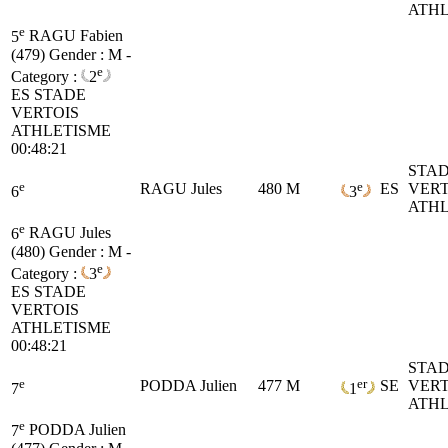
ATHL
e
5
RAGU Fabien
(479)
Gender : M -
e
Category :
2
ES
STADE
VERTOIS
ATHLETISME
00:48:21
STA
e
e
RAGU Jules
480
M
ES
VERT
6
3
ATHL
e
6
RAGU Jules
(480)
Gender : M -
e
Category :
3
ES
STADE
VERTOIS
ATHLETISME
00:48:21
STA
e
er
PODDA Julien
477
M
SE
VERT
7
1
ATHL
e
7
PODDA Julien