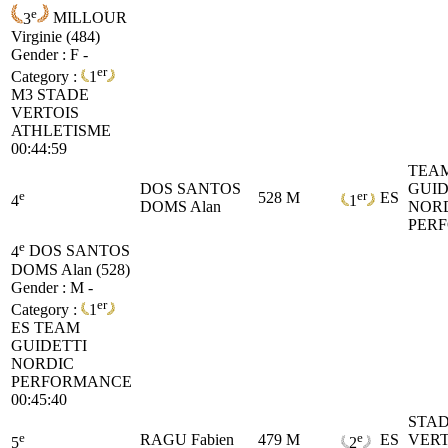
e
3
MILLOUR
Virginie (484)
Gender : F -
er
Category :
1
M3
STADE
VERTOIS
ATHLETISME
00:44:59
TEA
DOS SANTOS
GUID
e
er
528
M
ES
4
1
DOMS Alan
NOR
PER
e
4
DOS SANTOS
DOMS Alan (528)
Gender : M -
er
Category :
1
ES
TEAM
GUIDETTI
NORDIC
PERFORMANCE
00:45:40
STA
e
e
RAGU Fabien
479
M
ES
VERT
5
2