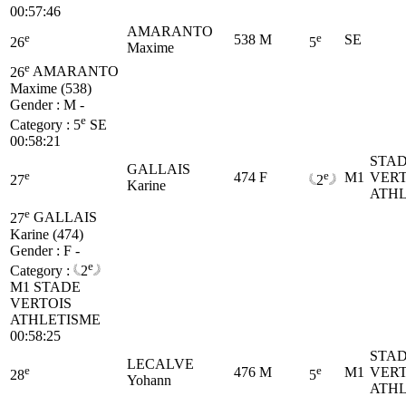
00:57:46
AMARANTO
e
e
538
M
SE
26
5
Maxime
e
26
AMARANTO
Maxime (538)
Gender : M -
e
Category :
5
SE
00:58:21
STA
GALLAIS
e
e
474
F
M1
VERT
27
2
Karine
ATHL
e
27
GALLAIS
Karine (474)
Gender : F -
e
Category :
2
M1
STADE
VERTOIS
ATHLETISME
00:58:25
STA
LECALVE
e
e
476
M
M1
VERT
28
5
Yohann
ATHL