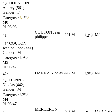
e
40
HOLSTEIN
Audrey (561)
Gender : F -
er
Category :
1
M0
01:03:03
COUTON Jean
e
e
441
M
M5
41
2
philippe
e
41
COUTON
Jean philippe (441)
Gender : M -
e
Category :
2
M5
01:03:47
e
e
DANNA Nicolas
442
M
M4
42
2
e
42
DANNA
Nicolas (442)
Gender : M -
e
Category :
2
M4
01:03:47
MERCERON
e
e
567
M
M2
CCV