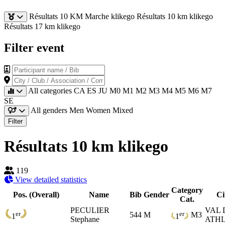
Résultats 10 KM Marche klikego
Résultats 10 km klikego
Résultats 17 km klikego
Filter event
Participant name / Bib
City / Club / Association / Company
All categories
CA
ES
JU
M0
M1
M2
M3
M4
M5
M6
M7
SE
All genders
Men
Women
Mixed
Filter
Résultats 10 km klikego
119
View detailed statistics
Category
Pos. (Overall)
Name
Bib
Gender
Ci
Cat.
PECULIER
VAL 
er
er
544
M
M3
1
1
Stephane
ATHL