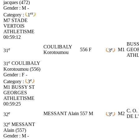
jacques (472)
Gender : M -
er
Category :
1
M7
STADE
VERTOIS
ATHLETISME
00:59:12
BUSS
COULIBALY
e
e
556
F
M1
GEO
31
3
Korotoumou
ATHL
e
31
COULIBALY
Korotoumou (556)
Gender : F -
e
Category :
3
M1
BUSSY ST
GEORGES
ATHLETISME
00:59:25
C. O
e
e
MESSANT Alain
557
M
M2
32
3
DE L
e
32
MESSANT
Alain (557)
Gender : M -