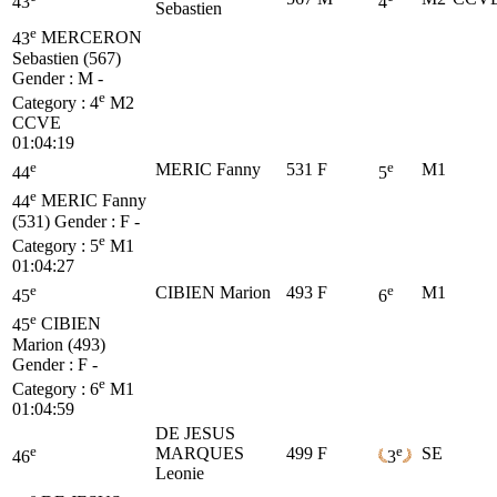
43
4
Sebastien
e
43
MERCERON
Sebastien (567)
Gender : M -
e
Category :
4
M2
CCVE
01:04:19
e
e
MERIC Fanny
531
F
M1
44
5
e
44
MERIC Fanny
(531)
Gender : F -
e
Category :
5
M1
01:04:27
e
e
CIBIEN Marion
493
F
M1
45
6
e
45
CIBIEN
Marion (493)
Gender : F -
e
Category :
6
M1
01:04:59
DE JESUS
e
e
MARQUES
499
F
SE
46
3
Leonie
e