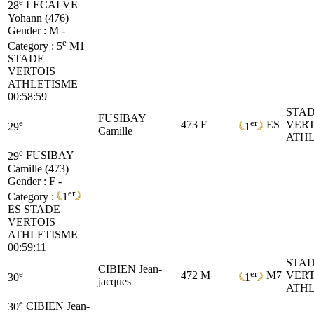
e
28
LECALVE
Yohann (476)
Gender : M -
e
Category :
5
M1
STADE
VERTOIS
ATHLETISME
00:58:59
STA
FUSIBAY
e
er
473
F
ES
VERT
29
1
Camille
ATHL
e
29
FUSIBAY
Camille (473)
Gender : F -
er
Category :
1
ES
STADE
VERTOIS
ATHLETISME
00:59:11
STA
CIBIEN Jean-
e
er
472
M
M7
VERT
30
1
jacques
ATHL
e
30
CIBIEN Jean-