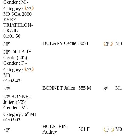
Gender : M -
e
Category :
3
M0
SCA 2000
EVRY
TRIATHLON-
TRAIL
01:01:50
e
e
DULARY Cecile
505
F
M3
38
3
e
38
DULARY
Cecile (505)
Gender : F -
e
Category :
3
M3
01:02:43
e
e
BONNET Julien
555
M
M1
39
6
e
39
BONNET
Julien (555)
Gender : M -
e
Category :
6
M1
01:03:03
HOLSTEIN
e
er
561
F
M0
40
1
Audrey