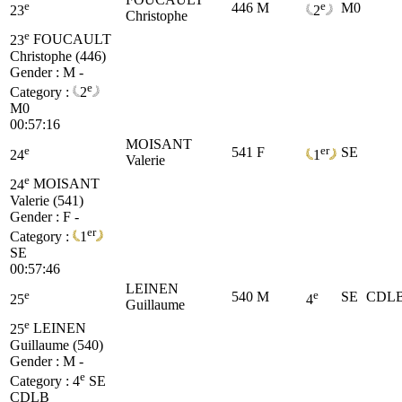
e
e
446
M
M0
23
2
Christophe
e
23
FOUCAULT
Christophe (446)
Gender : M -
e
Category :
2
M0
00:57:16
MOISANT
e
er
541
F
SE
24
1
Valerie
e
24
MOISANT
Valerie (541)
Gender : F -
er
Category :
1
SE
00:57:46
LEINEN
e
e
540
M
SE
CDL
25
4
Guillaume
e
25
LEINEN
Guillaume (540)
Gender : M -
e
Category :
4
SE
CDLB