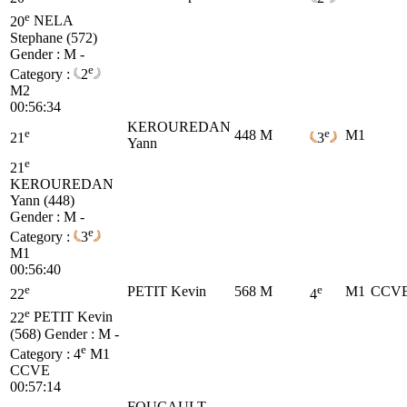
e
20
NELA
Stephane (572)
Gender : M -
e
Category :
2
M2
00:56:34
KEROUREDAN
e
e
448
M
M1
21
3
Yann
e
21
KEROUREDAN
Yann (448)
Gender : M -
e
Category :
3
M1
00:56:40
e
e
PETIT Kevin
568
M
M1
CCV
22
4
e
22
PETIT Kevin
(568)
Gender : M -
e
Category :
4
M1
CCVE
00:57:14
FOUCAULT