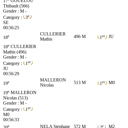
17
GOUELOU
Thibault (566)
Gender : M -
e
Category :
3
SE
00:56:25
CULLERIER
e
er
496
M
JU
18
1
Mathis
e
18
CULLERIER
Mathis (496)
Gender : M -
er
Category :
1
JU
00:56:29
MALLERON
e
er
513
M
M0
19
1
Nicolas
e
19
MALLERON
Nicolas (513)
Gender : M -
er
Category :
1
M0
00:56:33
e
e
NELA Stephane
572
M
M2
20
2