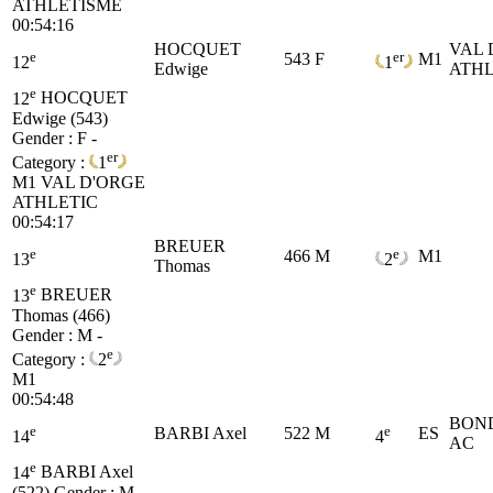
ATHLETISME
00:54:16
HOCQUET
VAL 
e
er
543
F
M1
12
1
Edwige
ATHL
e
12
HOCQUET
Edwige (543)
Gender : F -
er
Category :
1
M1
VAL D'ORGE
ATHLETIC
00:54:17
BREUER
e
e
466
M
M1
13
2
Thomas
e
13
BREUER
Thomas (466)
Gender : M -
e
Category :
2
M1
00:54:48
BON
e
e
BARBI Axel
522
M
ES
14
4
AC
e
14
BARBI Axel
(522)
Gender : M -