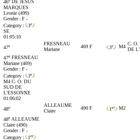
46
DE JESUS
MARQUES
Leonie (499)
Gender : F -
e
Category :
3
SE
01:05:10
FRESNEAU
C. O
e
e
469
F
M4
47
3
Mariane
DE L
e
47
FRESNEAU
Mariane (469)
Gender : F -
e
Category :
3
M4
C. O. DU
SUD DE
L'ESSONNE
01:06:02
ALLEAUME
e
er
490
F
M2
48
1
Claire
e
48
ALLEAUME
Claire (490)
Gender : F -
er
Category :
1