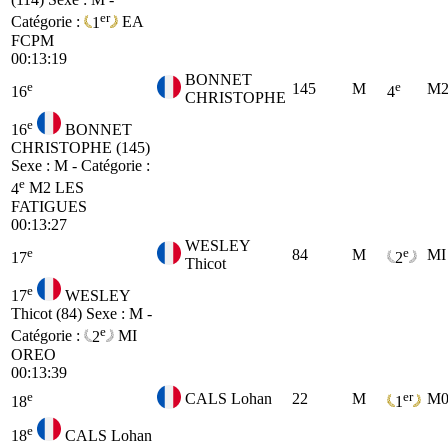
er
Catégorie :
1
EA
FCPM
00:13:19
BONNET
e
e
145
M
M
16
4
CHRISTOPHE
e
16
BONNET
CHRISTOPHE (145)
Sexe : M - Catégorie :
e
4
M2
LES
FATIGUES
00:13:27
WESLEY
e
e
84
M
MI
17
2
Thicot
e
17
WESLEY
Thicot (84)
Sexe : M -
e
Catégorie :
2
MI
OREO
00:13:39
e
er
CALS Lohan
22
M
M
18
1
e
18
CALS Lohan