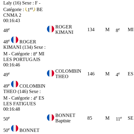
Laly (16)
Sexe : F -
er
Catégorie :
1
BE
CNMA 2
00:16:43
ROGER
e
e
134
M
MI
48
8
KIMANI
e
48
ROGER
KIMANI (134)
Sexe :
e
M - Catégorie :
8
MI
LES PORTUGAIS
00:16:46
COLOMBIN
e
e
146
M
ES
49
4
THEO
e
49
COLOMBIN
THEO (146)
Sexe :
e
M - Catégorie :
4
ES
LES FATIGUES
00:16:48
BONNET
e
e
85
M
SE
50
11
Baptiste
e
50
BONNET