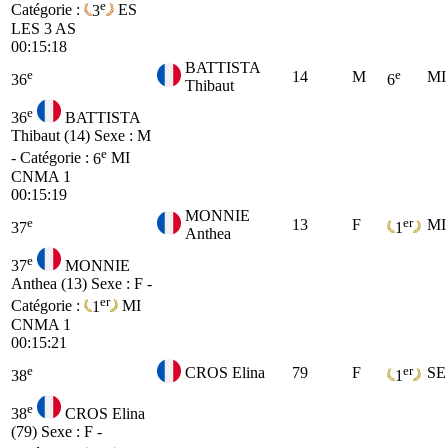
e
Catégorie :
3
ES
LES 3 AS
00:15:18
BATTISTA
e
e
14
M
MI
36
6
Thibaut
e
36
BATTISTA
Thibaut (14)
Sexe : M
e
- Catégorie :
6
MI
CNMA 1
00:15:19
MONNIE
e
er
13
F
MI
37
1
Anthea
e
37
MONNIE
Anthea (13)
Sexe : F -
er
Catégorie :
1
MI
CNMA 1
00:15:21
e
er
CROS Elina
79
F
SE
38
1
e
38
CROS Elina
(79)
Sexe : F -