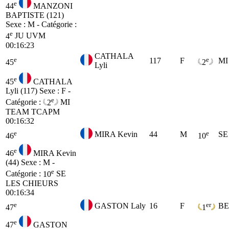
e
44
MANZONI
BAPTISTE (121)
Sexe : M - Catégorie :
e
4
JU
UVM
00:16:23
CATHALA
e
e
117
F
MI
45
2
Lyli
e
45
CATHALA
Lyli (117)
Sexe : F -
e
Catégorie :
2
MI
TEAM TCAPM
00:16:32
e
e
MIRA Kevin
44
M
SE
46
10
e
46
MIRA Kevin
(44)
Sexe : M -
e
Catégorie :
10
SE
LES CHIEURS
00:16:34
e
er
GASTON Laly
16
F
BE
47
1
e
47
GASTON