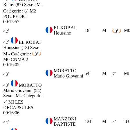
Remy (87)
Sexe : M -
e
Catégorie :
6
M2
POUPEDIC
00:15:57
EL KOBAI
e
e
18
M
M
42
3
Houssine
e
42
EL KOBAI
Houssine (18)
Sexe :
e
M - Catégorie :
3
M0
CNMA 2
00:16:05
MORATTO
e
e
54
M
MI
43
7
Mario Giovanni
e
43
MORATTO
Mario Giovanni (54)
Sexe : M - Catégorie :
e
7
MI
LES
DECAPSULES
00:16:06
MANZONI
e
e
121
M
JU
44
4
BAPTISTE