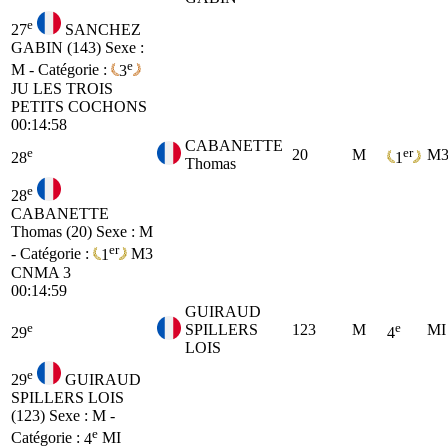
e
27
SANCHEZ
GABIN (143)
Sexe :
e
M - Catégorie :
3
JU
LES TROIS
PETITS COCHONS
00:14:58
CABANETTE
e
er
20
M
M
28
1
Thomas
e
28
CABANETTE
Thomas (20)
Sexe : M
er
- Catégorie :
1
M3
CNMA 3
00:14:59
GUIRAUD
e
e
SPILLERS
123
M
MI
29
4
LOIS
e
29
GUIRAUD
SPILLERS LOIS
(123)
Sexe : M -
e
Catégorie :
4
MI