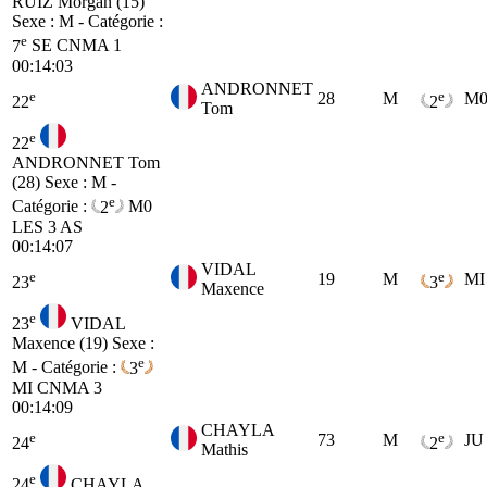
RUIZ Morgan (15)
Sexe : M - Catégorie :
e
7
SE
CNMA 1
00:14:03
ANDRONNET
e
e
28
M
M
22
2
Tom
e
22
ANDRONNET Tom
(28)
Sexe : M -
e
Catégorie :
2
M0
LES 3 AS
00:14:07
VIDAL
e
e
19
M
MI
23
3
Maxence
e
23
VIDAL
Maxence (19)
Sexe :
e
M - Catégorie :
3
MI
CNMA 3
00:14:09
CHAYLA
e
e
73
M
JU
24
2
Mathis
e
24
CHAYLA