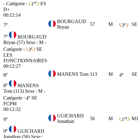
er
- Catégorie :
1
ES
D+
00:12:14
BOURGAUD
e
e
57
M
SE
7
3
Bryan
e
7
BOURGAUD
Bryan (57)
Sexe : M -
e
Catégorie :
3
SE
LES
FONCTIONNAIRES
00:12:27
e
e
MANENS Tom
113
M
SE
8
4
e
8
MANENS
Tom (113)
Sexe : M -
e
Catégorie :
4
SE
FCPM
00:12:32
GUICHARD
e
er
56
M
M
9
1
Jonathan
e
9
GUICHARD
Jonathan (56)
Sexe :