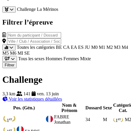
Challenge
La Mérinos
Filtrer l’épreuve
Nom du participant / Dossard
Ville / Club / Association / Société
Toutes les catégories
BE
CA
EA
ES
JU
M0
M1
M2
M3
M4
M5
M6
MI
SE
Tous les sexes
Hommes
Femmes
Mixte
Filtrer
Challenge
3,3 km
141
ven. 13 juin
Voir les statistiques détaillées
Nom &
Catégori
Pos. (Gén.)
Dossard
Sexe
Prénom
Cat.
FABRE
er
er
34
M
M
1
1
Jonathan
er