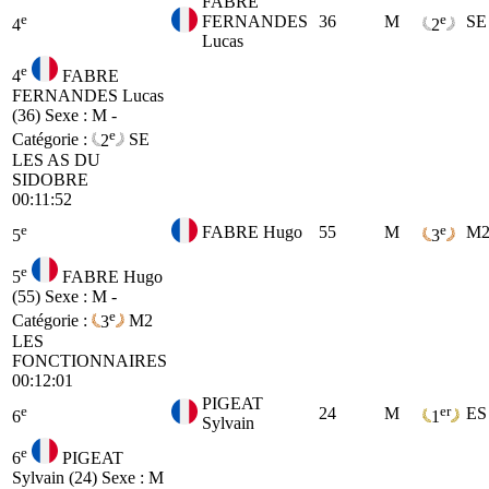
FABRE
e
e
FERNANDES
36
M
SE
4
2
Lucas
e
4
FABRE
FERNANDES Lucas
(36)
Sexe : M -
e
Catégorie :
2
SE
LES AS DU
SIDOBRE
00:11:52
e
e
FABRE Hugo
55
M
M
5
3
e
5
FABRE Hugo
(55)
Sexe : M -
e
Catégorie :
3
M2
LES
FONCTIONNAIRES
00:12:01
PIGEAT
e
er
24
M
ES
6
1
Sylvain
e
6
PIGEAT
Sylvain (24)
Sexe : M