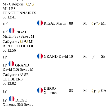
er
M - Catégorie :
1
M1
LES
FONCTIONNAIRES
00:12:41
e
er
RIGAL Martin
88
M
MI
10
1
e
10
RIGAL
Martin (88)
Sexe : M -
er
Catégorie :
1
MI
RIRI FIFI LOULOU
00:12:56
e
e
GRAND David
10
M
SE
11
5
e
11
GRAND
David (10)
Sexe : M -
e
Catégorie :
5
SE
CLUBBERS
00:13:02
DIEGO
e
er
83
M
C
12
1
Ximenes
e
12
DIEGO
Ximenes (83)
Sexe :