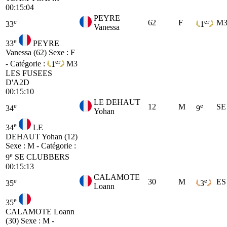
00:15:04
PEYRE
e
er
62
F
M
33
1
Vanessa
e
33
PEYRE
Vanessa (62)
Sexe : F
er
- Catégorie :
1
M3
LES FUSEES
D'A2D
00:15:10
LE DEHAUT
e
e
12
M
SE
34
9
Yohan
e
34
LE
DEHAUT Yohan (12)
Sexe : M - Catégorie :
e
9
SE
CLUBBERS
00:15:13
CALAMOTE
e
e
30
M
ES
35
3
Loann
e
35
CALAMOTE Loann
(30)
Sexe : M -