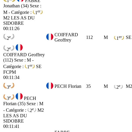
1
FABRE
Jonathan (34)
Sexe :
er
M - Catégorie :
1
M2
LES AS DU
SIDOBRE
00:11:26
COIFFARD
e
er
112
M
SE
2
1
Geoffrey
e
2
COIFFARD Geoffrey
(112)
Sexe : M -
er
Catégorie :
1
SE
FCPM
00:11:34
e
e
PECH Florian
35
M
M
3
2
e
3
PECH
Florian (35)
Sexe : M
e
- Catégorie :
2
M2
LES AS DU
SIDOBRE
00:11:41