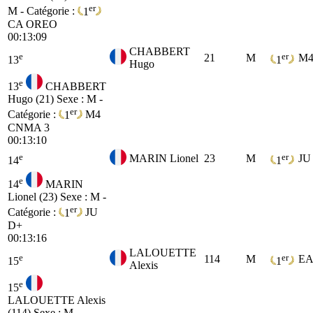
er
M - Catégorie :
1
CA
OREO
00:13:09
CHABBERT
e
er
21
M
M
13
1
Hugo
e
13
CHABBERT
Hugo (21)
Sexe : M -
er
Catégorie :
1
M4
CNMA 3
00:13:10
e
er
MARIN Lionel
23
M
JU
14
1
e
14
MARIN
Lionel (23)
Sexe : M -
er
Catégorie :
1
JU
D+
00:13:16
LALOUETTE
e
er
114
M
E
15
1
Alexis
e
15
LALOUETTE Alexis
(114)
Sexe : M -