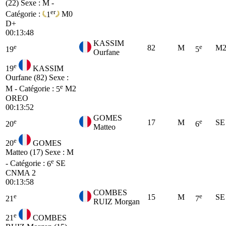
(22)
Sexe : M -
er
Catégorie :
1
M0
D+
00:13:48
KASSIM
e
e
82
M
M
19
5
Ourfane
e
19
KASSIM
Ourfane (82)
Sexe :
e
M - Catégorie :
5
M2
OREO
00:13:52
GOMES
e
e
17
M
SE
20
6
Matteo
e
20
GOMES
Matteo (17)
Sexe : M
e
- Catégorie :
6
SE
CNMA 2
00:13:58
COMBES
e
e
15
M
SE
21
7
RUIZ Morgan
e
21
COMBES