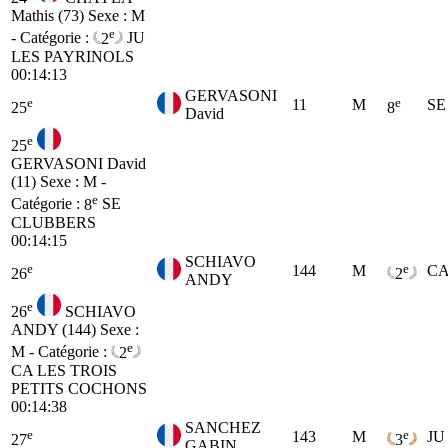
Mathis (73)
Sexe : M
e
- Catégorie :
2
JU
LES PAYRINOLS
00:14:13
GERVASONI
e
e
11
M
SE
25
8
David
e
25
GERVASONI David
(11)
Sexe : M -
e
Catégorie :
8
SE
CLUBBERS
00:14:15
SCHIAVO
e
e
144
M
C
26
2
ANDY
e
26
SCHIAVO
ANDY (144)
Sexe :
e
M - Catégorie :
2
CA
LES TROIS
PETITS COCHONS
00:14:38
SANCHEZ
e
e
143
M
JU
27
3
GABIN