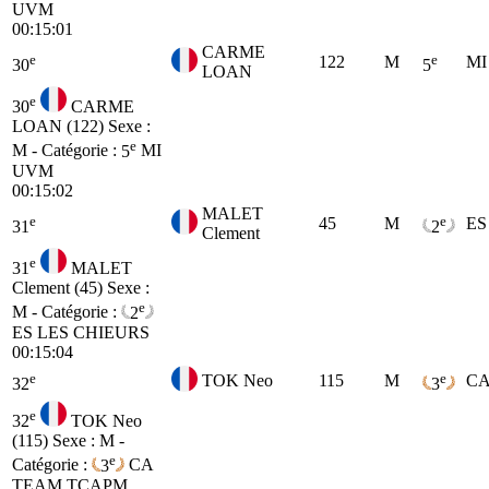
UVM
00:15:01
CARME
e
e
122
M
MI
30
5
LOAN
e
30
CARME
LOAN (122)
Sexe :
e
M - Catégorie :
5
MI
UVM
00:15:02
MALET
e
e
45
M
ES
31
2
Clement
e
31
MALET
Clement (45)
Sexe :
e
M - Catégorie :
2
ES
LES CHIEURS
00:15:04
e
e
TOK Neo
115
M
C
32
3
e
32
TOK Neo
(115)
Sexe : M -
e
Catégorie :
3
CA
TEAM TCAPM