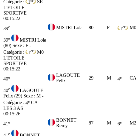
er
Catégorie :
1
SE
L'ETOILE
SPORTIVE
00:15:22
e
er
MISTRI Lola
80
F
M
39
1
e
39
MISTRI Lola
(80)
Sexe : F -
er
Catégorie :
1
M0
L'ETOILE
SPORTIVE
00:15:22
LAGOUTE
e
e
29
M
C
40
4
Felix
e
40
LAGOUTE
Felix (29)
Sexe : M -
e
Catégorie :
4
CA
LES 3 AS
00:15:26
BONNET
e
e
87
M
M
41
6
Remy
e
41
BONNET