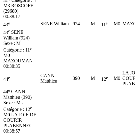
M - Catégorie :
4
M3
ROSCOFF
(29680)
00:38:17
e
e
SENE William
924
M
M0
MAZ
43
11
e
43
SENE
William (924)
Sexe : M -
e
Catégorie :
11
M0
MAZOUMAN
00:38:35
LA JO
CANN
e
e
390
M
M0
COUR
44
12
Matthieu
PLA
e
44
CANN
Matthieu (390)
Sexe : M -
e
Catégorie :
12
M0
LA JOIE DE
COURIR
PLABENNEC
00:38:57