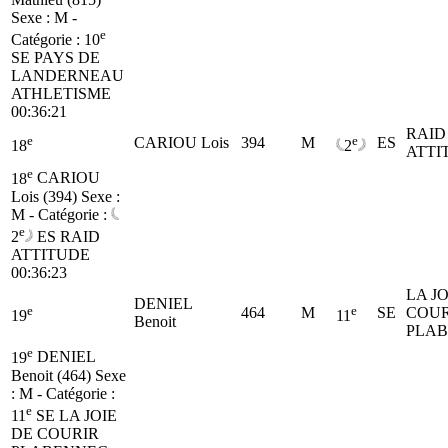
Sexe : M -
e
Catégorie :
10
SE
PAYS DE
LANDERNEAU
ATHLETISME
00:36:21
RAID
e
e
CARIOU Lois
394
M
ES
18
2
ATTI
e
18
CARIOU
Lois (394)
Sexe :
M - Catégorie :
e
2
ES
RAID
ATTITUDE
00:36:23
LA JO
DENIEL
e
e
464
M
SE
COUR
19
11
Benoit
PLA
e
19
DENIEL
Benoit (464)
Sexe
: M - Catégorie :
e
11
SE
LA JOIE
DE COURIR