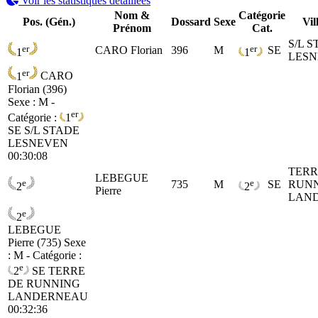
Voir les statistiques détaillées
Nom &
Catégorie
Pos. (Gén.)
Dossard
Sexe
Vil
Prénom
Cat.
S/L 
er
er
CARO Florian
396
M
SE
1
1
LES
er
1
CARO
Florian (396)
Sexe : M -
er
Catégorie :
1
SE
S/L STADE
LESNEVEN
00:30:08
TERR
LEBEGUE
e
e
735
M
SE
RUN
2
2
Pierre
LAN
e
2
LEBEGUE
Pierre (735)
Sexe
: M - Catégorie :
e
2
SE
TERRE
DE RUNNING
LANDERNEAU
00:32:36