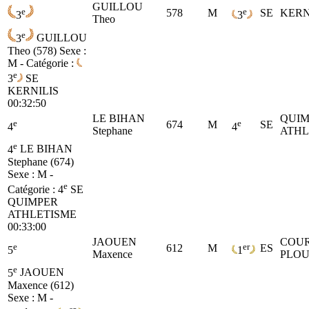
GUILLOU
e
e
578
M
SE
KERN
3
3
Theo
e
3
GUILLOU
Theo (578)
Sexe :
M - Catégorie :
e
3
SE
KERNILIS
00:32:50
LE BIHAN
QUIM
e
e
674
M
SE
4
4
Stephane
ATHL
e
4
LE BIHAN
Stephane (674)
Sexe : M -
e
Catégorie :
4
SE
QUIMPER
ATHLETISME
00:33:00
JAOUEN
COUR
e
er
612
M
ES
5
1
Maxence
PLO
e
5
JAOUEN
Maxence (612)
Sexe : M -