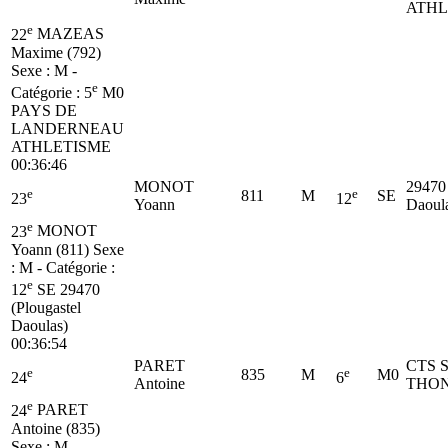
ATHL
e
22
MAZEAS
Maxime (792)
Sexe : M -
e
Catégorie :
5
M0
PAYS DE
LANDERNEAU
ATHLETISME
00:36:46
MONOT
29470 
e
e
811
M
SE
23
12
Yoann
Daoul
e
23
MONOT
Yoann (811)
Sexe
: M - Catégorie :
e
12
SE
29470
(Plougastel
Daoulas)
00:36:54
PARET
CTS 
e
e
835
M
M0
24
6
Antoine
THO
e
24
PARET
Antoine (835)
Sexe : M -