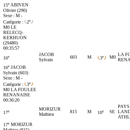
e
15
ABIVEN
Olivier (290)
Sexe : M -
e
Catégorie :
2
M0
LE
RELECQ-
KERHUON
(29480)
00:35:57
JACOB
LA F
e
e
603
M
M0
16
3
Sylvain
RENA
e
16
JACOB
Sylvain (603)
Sexe : M -
e
Catégorie :
3
M0
LA FOULEE
RENANAISE
00:36:20
PAYS
MORIZUR
e
e
815
M
SE
LAN
17
10
Mathieu
ATHL
e
17
MORIZUR
Mathieu (815)