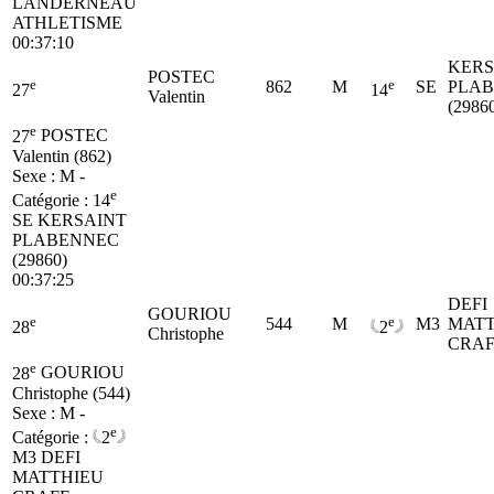
LANDERNEAU
ATHLETISME
00:37:10
KERS
POSTEC
e
e
862
M
SE
PLA
27
14
Valentin
(2986
e
27
POSTEC
Valentin (862)
Sexe : M -
e
Catégorie :
14
SE
KERSAINT
PLABENNEC
(29860)
00:37:25
DEFI
GOURIOU
e
e
544
M
M3
MATT
28
2
Christophe
CRAF
e
28
GOURIOU
Christophe (544)
Sexe : M -
e
Catégorie :
2
M3
DEFI
MATTHIEU