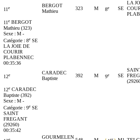
LA JO
BERGOT
e
e
323
M
SE
COUR
11
8
Mathieu
PLA
e
11
BERGOT
Mathieu (323)
Sexe : M -
e
Catégorie :
8
SE
LA JOIE DE
COURIR
PLABENNEC
00:35:36
SAIN
CARADEC
e
e
392
M
SE
FRE
12
9
Baptiste
(2926
e
12
CARADEC
Baptiste (392)
Sexe : M -
e
Catégorie :
9
SE
SAINT
FREGANT
(29260)
00:35:42
GOURMELEN
e
er
548
M
M1
TELG