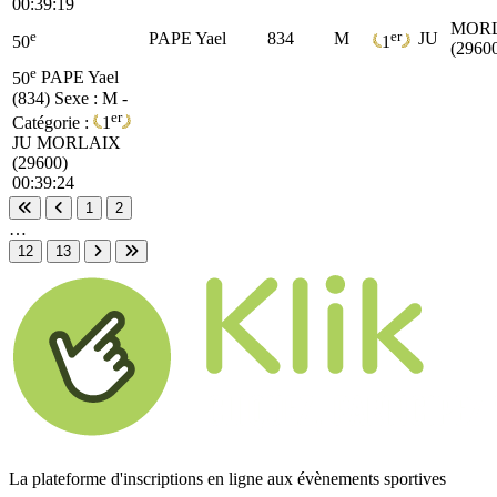
00:39:19
MOR
e
er
PAPE Yael
834
M
JU
50
1
(2960
e
50
PAPE Yael
(834)
Sexe : M -
er
Catégorie :
1
JU
MORLAIX
(29600)
00:39:24
1
2
Première page
Page précédente
…
12
13
Page suivante
Dernière page
La plateforme d'inscriptions en ligne aux évènements sportives