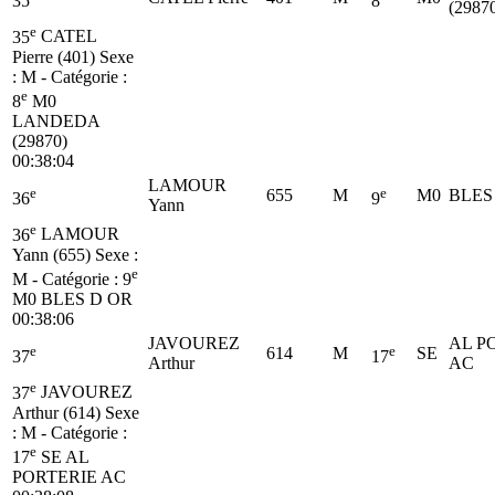
35
8
(2987
e
35
CATEL
Pierre (401)
Sexe
: M - Catégorie :
e
8
M0
LANDEDA
(29870)
00:38:04
LAMOUR
e
e
655
M
M0
BLES
36
9
Yann
e
36
LAMOUR
Yann (655)
Sexe :
e
M - Catégorie :
9
M0
BLES D OR
00:38:06
JAVOUREZ
AL P
e
e
614
M
SE
37
17
Arthur
AC
e
37
JAVOUREZ
Arthur (614)
Sexe
: M - Catégorie :
e
17
SE
AL
PORTERIE AC