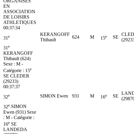
ORGANISES
EN
ASSOCIATION
DE LOISIRS
ATHLETIQUES
00:37:34
KERANGOFF
CLE
e
e
624
M
SE
31
15
Thibault
(2923
e
31
KERANGOFF
Thibault (624)
Sexe : M -
e
Catégorie :
15
SE
CLEDER
(29233)
00:37:37
LAN
e
e
SIMON Ewen
931
M
SE
32
16
(2987
e
32
SIMON
Ewen (931)
Sexe
: M - Catégorie :
e
16
SE
LANDEDA