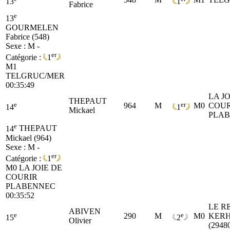
13
1
Fabrice
e
13
GOURMELEN
Fabrice (548)
Sexe : M -
er
Catégorie :
1
M1
TELGRUC/MER
00:35:49
LA JO
THEPAUT
e
er
964
M
M0
COUR
14
1
Mickael
PLA
e
14
THEPAUT
Mickael (964)
Sexe : M -
er
Catégorie :
1
M0
LA JOIE DE
COURIR
PLABENNEC
00:35:52
LE R
ABIVEN
e
e
290
M
M0
KER
15
2
Olivier
(2948