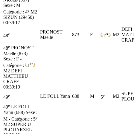
Sexe : M -
e
Catégorie :
4
M2
SIZUN (29450)
00:39:17
DEFI
PRONOST
e
er
873
F
M2
MATT
48
1
Maelle
CRAF
e
48
PRONOST
Maelle (873)
Sexe : F -
er
Catégorie :
1
M2
DEFI
MATTHIEU
CRAFF
00:39:19
SUPE
e
e
LE FOLL Yann
688
M
M2
49
5
PLO
e
49
LE FOLL
Yann (688)
Sexe :
e
M - Catégorie :
5
M2
SUPER U
PLOUARZEL