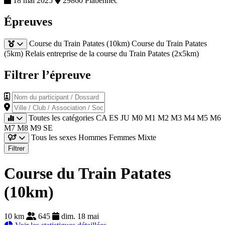
18 mai 2025
29860 Plabennec
Épreuves
Course du Train Patates (10km)
Course du Train Patates
(5km)
Relais entreprise de la course du Train Patates (2x5km)
Filtrer l’épreuve
Nom du participant / Dossard
Ville / Club / Association / Société
Toutes les catégories
CA
ES
JU
M0
M1
M2
M3
M4
M5
M6
M7
M8
M9
SE
Tous les sexes
Hommes
Femmes
Mixte
Filtrer
Course du Train Patates
(10km)
10 km
645
dim. 18 mai