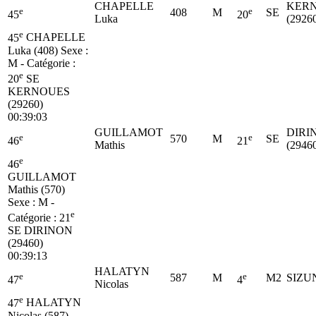
CHAPELLE
KER
e
e
408
M
SE
45
20
Luka
(2926
e
45
CHAPELLE
Luka (408)
Sexe :
M - Catégorie :
e
20
SE
KERNOUES
(29260)
00:39:03
GUILLAMOT
DIRI
e
e
570
M
SE
46
21
Mathis
(2946
e
46
GUILLAMOT
Mathis (570)
Sexe : M -
e
Catégorie :
21
SE
DIRINON
(29460)
00:39:13
HALATYN
e
e
587
M
M2
SIZUN
47
4
Nicolas
e
47
HALATYN
Nicolas (587)