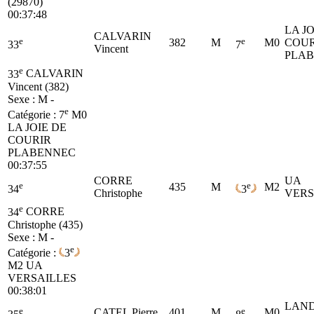
(29870)
00:37:48
LA JO
CALVARIN
e
e
382
M
M0
COUR
33
7
Vincent
PLA
e
33
CALVARIN
Vincent (382)
Sexe : M -
e
Catégorie :
7
M0
LA JOIE DE
COURIR
PLABENNEC
00:37:55
CORRE
UA
e
e
435
M
M2
34
3
Christophe
VERS
e
34
CORRE
Christophe (435)
Sexe : M -
e
Catégorie :
3
M2
UA
VERSAILLES
00:38:01
LAN
e
e
CATEL Pierre
401
M
M0