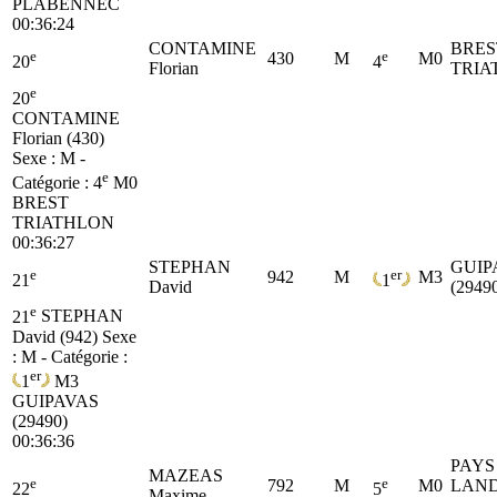
PLABENNEC
00:36:24
CONTAMINE
BRES
e
e
430
M
M0
20
4
Florian
TRIA
e
20
CONTAMINE
Florian (430)
Sexe : M -
e
Catégorie :
4
M0
BREST
TRIATHLON
00:36:27
STEPHAN
GUIP
e
er
942
M
M3
21
1
David
(2949
e
21
STEPHAN
David (942)
Sexe
: M - Catégorie :
er
1
M3
GUIPAVAS
(29490)
00:36:36
PAYS
MAZEAS
e
e
792
M
M0
LAN
22
5
Maxime