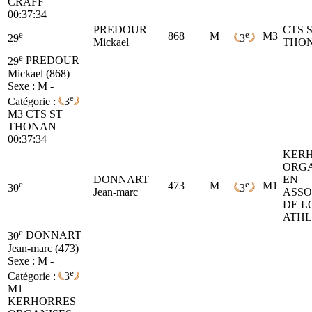
CRAFF
00:37:34
PREDOUR
CTS 
e
e
868
M
M3
29
3
Mickael
THO
e
29
PREDOUR
Mickael (868)
Sexe : M -
e
Catégorie :
3
M3
CTS ST
THONAN
00:37:34
KER
ORGA
DONNART
EN
e
e
473
M
M1
30
3
Jean-marc
ASSO
DE L
ATHL
e
30
DONNART
Jean-marc (473)
Sexe : M -
e
Catégorie :
3
M1
KERHORRES