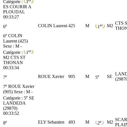
er
Catégorie :
1
ES
COURIR A
PLOUDAL
00:33:27
CTS 
e
er
COLIN Laurent
425
M
M2
6
1
THO
e
6
COLIN
Laurent (425)
Sexe : M -
er
Catégorie :
1
M2
CTS ST
THONAN
00:33:34
LAN
e
e
ROUE Xavier
905
M
SE
7
5
(2987
e
7
ROUE Xavier
(905)
Sexe : M -
e
Catégorie :
5
SE
LANDEDA
(29870)
00:33:52
SCA
e
e
ELY Sebastien
493
M
M2
8
2
PLAI