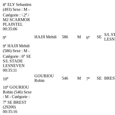
e
8
ELY Sebastien
(493)
Sexe : M -
e
Catégorie :
2
M2
SCARMOR
PLAINTEL
00:35:06
S/L 
e
e
HAJJI Mehdi
586
M
SE
9
6
LES
e
9
HAJJI Mehdi
(586)
Sexe : M -
e
Catégorie :
6
SE
S/L STADE
LESNEVEN
00:35:11
GOURIOU
e
e
546
M
SE
BREST
10
7
Robin
e
10
GOURIOU
Robin (546)
Sexe
: M - Catégorie :
e
7
SE
BREST
(29200)
00:35:16