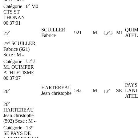
e
Catégorie :
6
M0
CTS ST
THONAN
00:37:01
SCUILLER
QUIM
e
e
921
M
M1
25
2
Fabrice
ATHL
e
25
SCUILLER
Fabrice (921)
Sexe : M -
e
Catégorie :
2
M1
QUIMPER
ATHLETISME
00:37:07
PAYS
HARTEREAU
e
e
592
M
SE
LAN
26
13
Jean-christophe
ATHL
e
26
HARTEREAU
Jean-christophe
(592)
Sexe : M -
e
Catégorie :
13
SE
PAYS DE