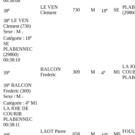
00:38:08
LE VEN
PLA
e
e
730
M
SE
38
18
Clement
(2986
e
38
LE VEN
Clement (730)
Sexe : M -
e
Catégorie :
18
SE
PLABENNEC
(29860)
00:38:10
LA JO
BALCON
e
e
309
M
M1
COUR
39
4
Frederic
PLA
e
39
BALCON
Frederic (309)
Sexe : M -
e
Catégorie :
4
M1
LA JOIE DE
COURIR
PLABENNEC
00:38:11
LAOT Pierre
FOUL
e
e
658
M
M0
40
10