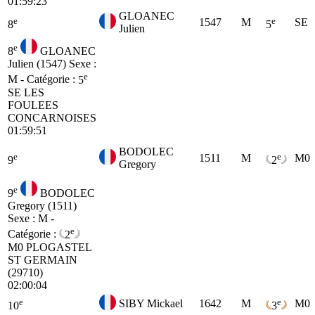
01:59:23
GLOANEC
e
e
1547
M
SE
8
5
Julien
e
8
GLOANEC
Julien (1547)
Sexe :
e
M - Catégorie :
5
SE
LES
FOULEES
CONCARNOISES
01:59:51
BODOLEC
e
e
1511
M
M0
9
2
Gregory
e
9
BODOLEC
Gregory (1511)
Sexe : M -
e
Catégorie :
2
M0
PLOGASTEL
ST GERMAIN
(29710)
02:00:04
e
e
SIBY Mickael
1642
M
M0
10
3