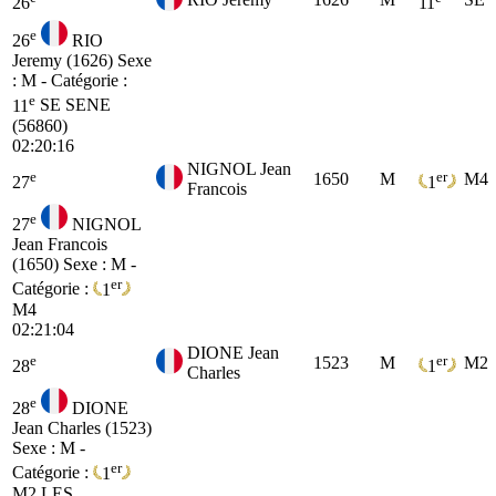
26
11
e
26
RIO
Jeremy (1626)
Sexe
: M - Catégorie :
e
11
SE
SENE
(56860)
02:20:16
NIGNOL Jean
e
er
1650
M
M4
27
1
Francois
e
27
NIGNOL
Jean Francois
(1650)
Sexe : M -
er
Catégorie :
1
M4
02:21:04
DIONE Jean
e
er
1523
M
M2
28
1
Charles
e
28
DIONE
Jean Charles (1523)
Sexe : M -
er
Catégorie :
1
M2
LES