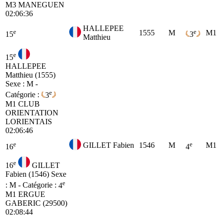
M3
MANEGUEN
02:06:36
HALLEPEE
e
e
1555
M
M1
15
3
Matthieu
e
15
HALLEPEE
Matthieu (1555)
Sexe : M -
e
Catégorie :
3
M1
CLUB
ORIENTATION
LORIENTAIS
02:06:46
e
e
GILLET Fabien
1546
M
M1
16
4
e
16
GILLET
Fabien (1546)
Sexe
e
: M - Catégorie :
4
M1
ERGUE
GABERIC (29500)
02:08:44