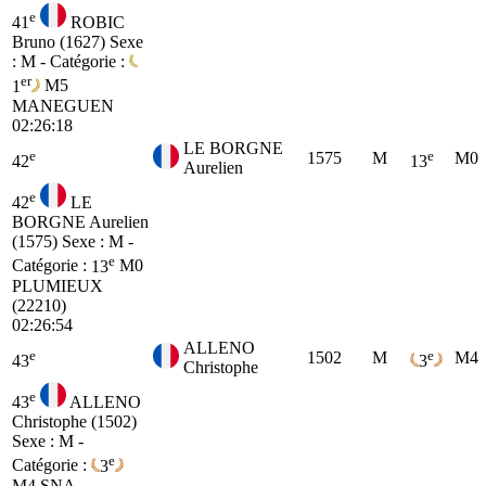
e
41
ROBIC
Bruno (1627)
Sexe
: M - Catégorie :
er
1
M5
MANEGUEN
02:26:18
LE BORGNE
e
e
1575
M
M0
42
13
Aurelien
e
42
LE
BORGNE Aurelien
(1575)
Sexe : M -
e
Catégorie :
13
M0
PLUMIEUX
(22210)
02:26:54
ALLENO
e
e
1502
M
M4
43
3
Christophe
e
43
ALLENO
Christophe (1502)
Sexe : M -
e
Catégorie :
3
M4
SNA