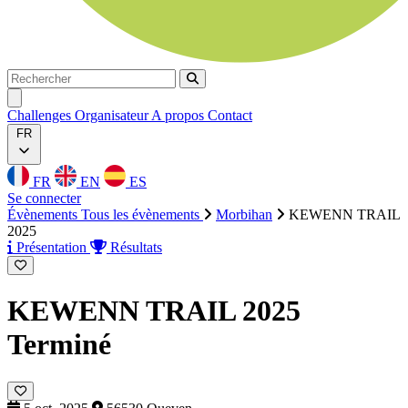
Rechercher
Rechercher
Ouvrir menu
Challenges
Organisateur
A propos
Contact
FR
FR
EN
ES
Se connecter
Évènements
Tous les évènements
Morbihan
KEWENN TRAIL
2025
Présentation
Résultats
KEWENN TRAIL 2025
Terminé