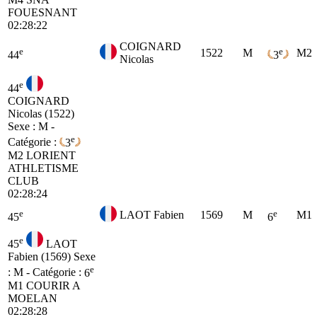
FOUESNANT
02:28:22
COIGNARD
e
e
1522
M
M2
44
3
Nicolas
e
44
COIGNARD
Nicolas (1522)
Sexe : M -
e
Catégorie :
3
M2
LORIENT
ATHLETISME
CLUB
02:28:24
e
e
LAOT Fabien
1569
M
M1
45
6
e
45
LAOT
Fabien (1569)
Sexe
e
: M - Catégorie :
6
M1
COURIR A
MOELAN
02:28:28