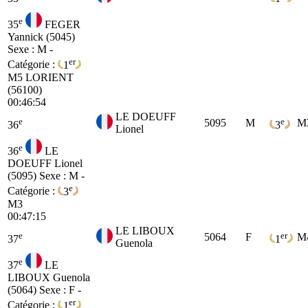
e
35
FEGER
Yannick (5045)
Sexe : M -
er
Catégorie :
1
M5
LORIENT
(56100)
00:46:54
LE DOEUFF
e
e
5095
M
M
36
3
Lionel
e
36
LE
DOEUFF Lionel
(5095)
Sexe : M -
e
Catégorie :
3
M3
00:47:15
LE LIBOUX
e
er
5064
F
M
37
1
Guenola
e
37
LE
LIBOUX Guenola
(5064)
Sexe : F -
er
Catégorie :
1