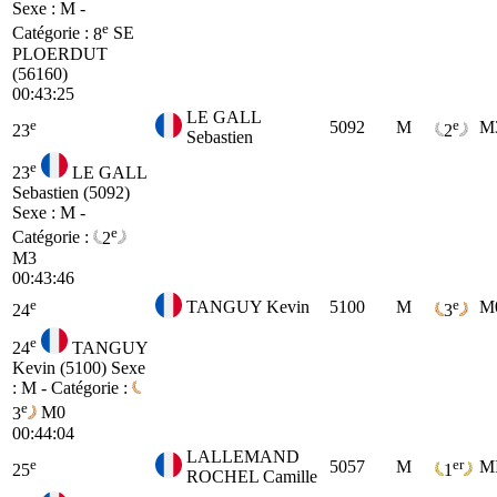
Sexe : M -
e
Catégorie :
8
SE
PLOERDUT
(56160)
00:43:25
LE GALL
e
e
5092
M
M
23
2
Sebastien
e
23
LE GALL
Sebastien (5092)
Sexe : M -
e
Catégorie :
2
M3
00:43:46
e
e
TANGUY Kevin
5100
M
M
24
3
e
24
TANGUY
Kevin (5100)
Sexe
: M - Catégorie :
e
3
M0
00:44:04
LALLEMAND
e
er
5057
M
M
25
1
ROCHEL Camille