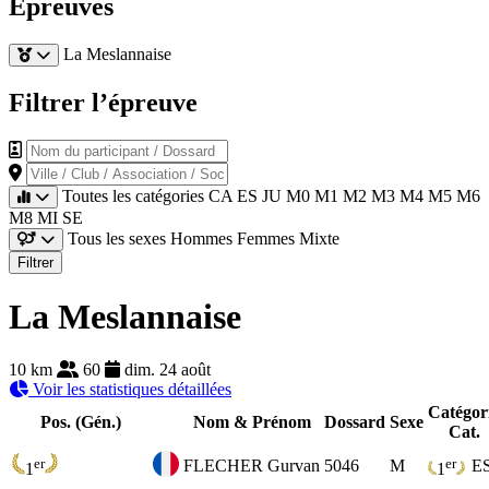
Épreuves
La Meslannaise
Filtrer l’épreuve
Nom du participant / Dossard
Ville / Club / Association / Société
Toutes les catégories
CA
ES
JU
M0
M1
M2
M3
M4
M5
M6
M8
MI
SE
Tous les sexes
Hommes
Femmes
Mixte
Filtrer
La Meslannaise
10 km
60
dim. 24 août
Voir les statistiques détaillées
Catégor
Pos. (Gén.)
Nom & Prénom
Dossard
Sexe
Cat.
er
er
FLECHER Gurvan
5046
M
E
1
1