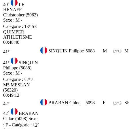
e
40
LE
HENAFF
Christopher (5062)
Sexe : M -
e
Catégorie :
13
SE
QUIMPER
ATHLETISME
00:48:40
e
e
SINQUIN Philippe
5088
M
M
41
2
e
41
SINQUIN
Philippe (5088)
Sexe : M -
e
Catégorie :
2
M5
MESLAN
(56320)
00:49:12
e
e
BRABAN Chloe
5098
F
S
42
2
e
42
BRABAN
Chloe (5098)
Sexe
e
: F - Catégorie :
2