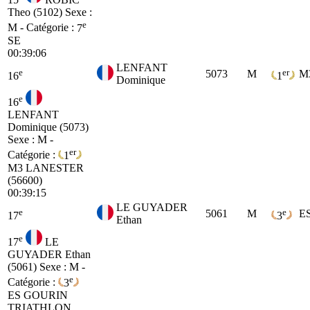
Theo (5102)
Sexe :
e
M - Catégorie :
7
SE
00:39:06
LENFANT
e
er
5073
M
M
16
1
Dominique
e
16
LENFANT
Dominique (5073)
Sexe : M -
er
Catégorie :
1
M3
LANESTER
(56600)
00:39:15
LE GUYADER
e
e
5061
M
E
17
3
Ethan
e
17
LE
GUYADER Ethan
(5061)
Sexe : M -
e
Catégorie :
3
ES
GOURIN
TRIATHLON