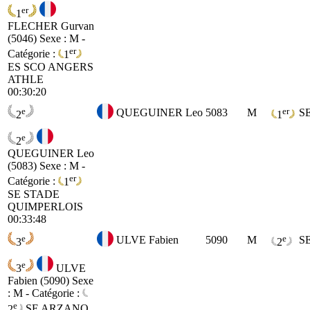
er
1
FLECHER Gurvan
(5046)
Sexe : M -
er
Catégorie :
1
ES
SCO ANGERS
ATHLE
00:30:20
e
er
QUEGUINER Leo
5083
M
S
2
1
e
2
QUEGUINER Leo
(5083)
Sexe : M -
er
Catégorie :
1
SE
STADE
QUIMPERLOIS
00:33:48
e
e
ULVE Fabien
5090
M
S
3
2
e
3
ULVE
Fabien (5090)
Sexe
: M - Catégorie :
e
2
SE
ARZANO