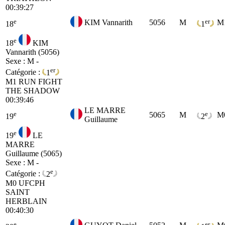
00:39:27
e
er
KIM Vannarith
5056
M
M
18
1
e
18
KIM
Vannarith (5056)
Sexe : M -
er
Catégorie :
1
M1
RUN FIGHT
THE SHADOW
00:39:46
LE MARRE
e
e
5065
M
M
19
2
Guillaume
e
19
LE
MARRE
Guillaume (5065)
Sexe : M -
e
Catégorie :
2
M0
UFCPH
SAINT
HERBLAIN
00:40:30
e
er