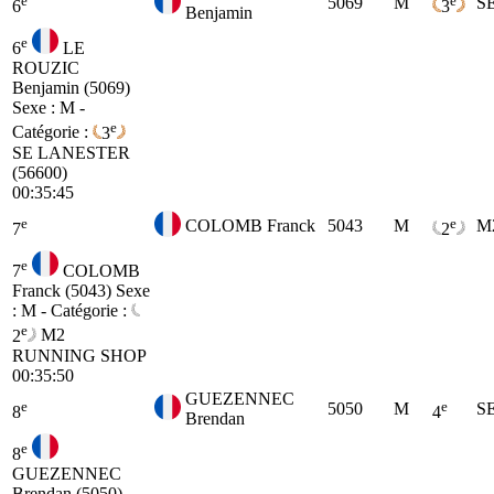
5069
M
S
6
3
Benjamin
e
6
LE
ROUZIC
Benjamin (5069)
Sexe : M -
e
Catégorie :
3
SE
LANESTER
(56600)
00:35:45
e
e
COLOMB Franck
5043
M
M
7
2
e
7
COLOMB
Franck (5043)
Sexe
: M - Catégorie :
e
2
M2
RUNNING SHOP
00:35:50
GUEZENNEC
e
e
5050
M
S
8
4
Brendan
e
8
GUEZENNEC
Brendan (5050)