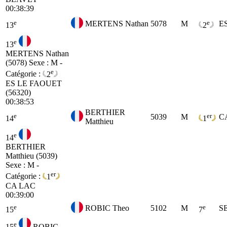
00:38:39
e
e
MERTENS Nathan
5078
M
E
13
2
e
13
MERTENS Nathan
(5078)
Sexe : M -
e
Catégorie :
2
ES
LE FAOUET
(56320)
00:38:53
BERTHIER
e
er
5039
M
C
14
1
Matthieu
e
14
BERTHIER
Matthieu (5039)
Sexe : M -
er
Catégorie :
1
CA
LAC
00:39:00
e
e
ROBIC Theo
5102
M
S
15
7
e
15
ROBIC