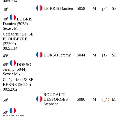
00:51:14
e
e
LE BRIS Damien
5058
M
S
48
14
e
48
LE BRIS
Damien (5058)
Sexe : M -
e
Catégorie :
14
SE
PLOUBEZRE
(22300)
00:51:14
e
e
DORSO Jeremy
5044
M
S
49
15
e
49
DORSO
Jeremy (5044)
Sexe : M -
e
Catégorie :
15
SE
BERNE (56240)
00:52:02
ROUDAUT-
e
e
DESFORGES
5086
M
M
50
3
Stephane
e
50