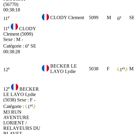
(56770)
00:38:18
e
e
CLODY Clement
5099
M
S
11
6
e
11
CLODY
Clement (5099)
Sexe : M -
e
Catégorie :
6
SE
00:38:28
BECKER LE
e
er
5038
F
M
12
1
LAYO Lydie
e
12
BECKER
LE LAYO Lydie
(5038)
Sexe : F -
er
Catégorie :
1
M3
RUN
AVENTURE
LORIENT /
RELAYEURS DU
BLAVET