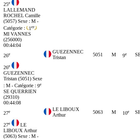
e
25
LALLEMAND
ROCHEL Camille
(5057)
Sexe : M -
er
Catégorie :
1
MI
VANNES
(256000)
00:44:04
GUEZENNEC
e
e
5051
M
S
26
9
Tristan
e
26
GUEZENNEC
Tristan (5051)
Sexe
e
: M - Catégorie :
9
SE
QUERRIEN
(29310)
00:44:08
LE LIBOUX
e
e
5063
M
S
27
10
Arthur
e
27
LE
LIBOUX Arthur
(5063)
Sexe : M -