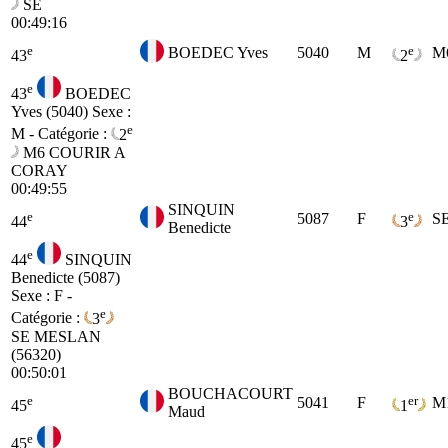
SE
00:49:16
e
e
BOEDEC Yves
5040
M
M
43
2
e
43
BOEDEC
Yves (5040)
Sexe :
e
M - Catégorie :
2
M6
COURIR A
CORAY
00:49:55
SINQUIN
e
e
5087
F
S
44
3
Benedicte
e
44
SINQUIN
Benedicte (5087)
Sexe : F -
e
Catégorie :
3
SE
MESLAN
(56320)
00:50:01
BOUCHACOURT
e
er
5041
F
M
45
1
Maud
e
45