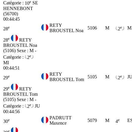
e
Catégorie :
10
SE
HENNEBONT
(56700)
00:44:45
RETY
e
e
5106
M
M
28
2
BROUSTEL Noa
e
28
RETY
BROUSTEL Noa
(5106)
Sexe : M -
e
Catégorie :
2
MI
00:44:51
RETY
e
e
5105
M
J
29
2
BROUSTEL Tom
e
29
RETY
BROUSTEL Tom
(5105)
Sexe : M -
e
Catégorie :
2
JU
00:44:56
PADRUTT
e
e
5079
M
E
30
4
Maxence
e