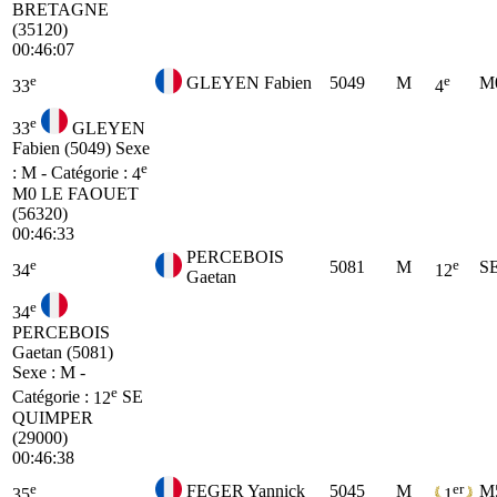
BRETAGNE
(35120)
00:46:07
e
e
GLEYEN Fabien
5049
M
M
33
4
e
33
GLEYEN
Fabien (5049)
Sexe
e
: M - Catégorie :
4
M0
LE FAOUET
(56320)
00:46:33
PERCEBOIS
e
e
5081
M
S
34
12
Gaetan
e
34
PERCEBOIS
Gaetan (5081)
Sexe : M -
e
Catégorie :
12
SE
QUIMPER
(29000)
00:46:38
e
er
FEGER Yannick
5045
M
M
35
1