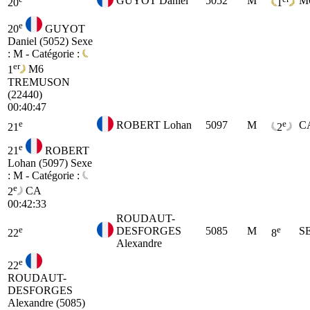
GUYOT Daniel
5052
M
M
20
1
e
20
GUYOT
Daniel (5052)
Sexe
: M - Catégorie :
er
1
M6
TREMUSON
(22440)
00:40:47
e
e
ROBERT Lohan
5097
M
C
21
2
e
21
ROBERT
Lohan (5097)
Sexe
: M - Catégorie :
e
2
CA
00:42:33
ROUDAUT-
e
e
DESFORGES
5085
M
S
22
8
Alexandre
e
22
ROUDAUT-
DESFORGES
Alexandre (5085)