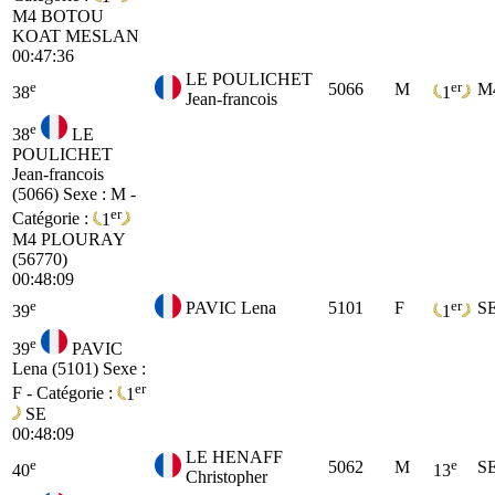
M4
BOTOU
KOAT MESLAN
00:47:36
LE POULICHET
e
er
5066
M
M
38
1
Jean-francois
e
38
LE
POULICHET
Jean-francois
(5066)
Sexe : M -
er
Catégorie :
1
M4
PLOURAY
(56770)
00:48:09
e
er
PAVIC Lena
5101
F
S
39
1
e
39
PAVIC
Lena (5101)
Sexe :
er
F - Catégorie :
1
SE
00:48:09
LE HENAFF
e
e
5062
M
S
40
13
Christopher