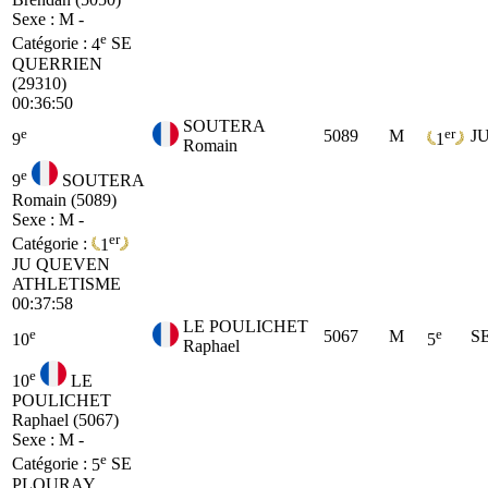
Sexe : M -
e
Catégorie :
4
SE
QUERRIEN
(29310)
00:36:50
SOUTERA
e
er
5089
M
J
9
1
Romain
e
9
SOUTERA
Romain (5089)
Sexe : M -
er
Catégorie :
1
JU
QUEVEN
ATHLETISME
00:37:58
LE POULICHET
e
e
5067
M
S
10
5
Raphael
e
10
LE
POULICHET
Raphael (5067)
Sexe : M -
e
Catégorie :
5
SE
PLOURAY