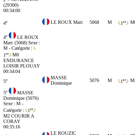
(29300)
00:34:00
e
er
LE ROUX Marc
5068
M
M
4
1
e
4
LE ROUX
Marc (5068)
Sexe :
M - Catégorie :
er
1
M0
ENDURANCE
LOISIR PLOUAY
00:34:04
MASSE
e
er
5076
M
M
5
1
Dominique
e
5
MASSE
Dominique (5076)
Sexe : M -
er
Catégorie :
1
M2
COURIR A
CORAY
00:35:16
LE ROUZIC
e
e