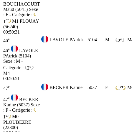
BOUCHACOURT
Maud (5041)
Sexe
: F - Catégorie :
er
1
M1
PLOUAY
(56240)
00:50:31
e
e
LAVOLE PAtrick
5104
M
M
46
2
e
46
LAVOLE
PAtrick (5104)
Sexe : M -
e
Catégorie :
2
M4
00:50:51
e
er
BECKER Karine
5037
F
M
47
1
e
47
BECKER
Karine (5037)
Sexe
: F - Catégorie :
er
1
M0
PLOUBEZRE
(22300)