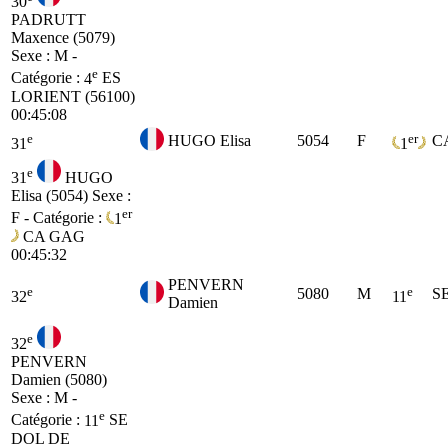
30
PADRUTT
Maxence (5079)
Sexe : M -
e
Catégorie :
4
ES
LORIENT (56100)
00:45:08
e
er
HUGO Elisa
5054
F
C
31
1
e
31
HUGO
Elisa (5054)
Sexe :
er
F - Catégorie :
1
CA
GAG
00:45:32
PENVERN
e
e
5080
M
S
32
11
Damien
e
32
PENVERN
Damien (5080)
Sexe : M -
e
Catégorie :
11
SE
DOL DE