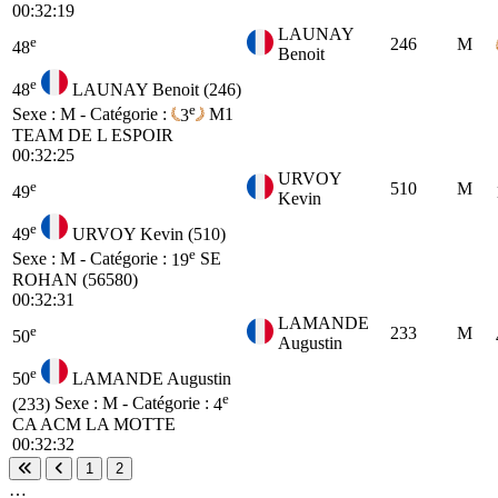
00:32:19
LAUNAY
e
246
M
48
Benoit
e
48
LAUNAY Benoit (246)
e
Sexe : M - Catégorie :
3
M1
TEAM DE L ESPOIR
00:32:25
URVOY
e
510
M
49
Kevin
e
49
URVOY Kevin (510)
e
Sexe : M - Catégorie :
19
SE
ROHAN (56580)
00:32:31
LAMANDE
e
233
M
50
Augustin
e
50
LAMANDE Augustin
e
(233)
Sexe : M - Catégorie :
4
CA
ACM LA MOTTE
00:32:32
1
2
Première page
Page précédente
…