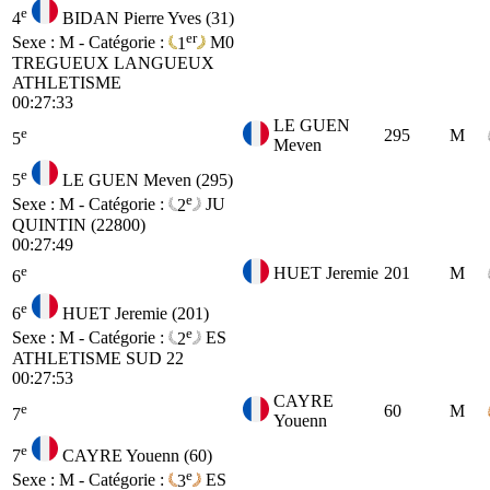
e
4
BIDAN Pierre Yves (31)
er
Sexe : M - Catégorie :
1
M0
TREGUEUX LANGUEUX
ATHLETISME
00:27:33
LE GUEN
e
295
M
5
Meven
e
5
LE GUEN Meven (295)
e
Sexe : M - Catégorie :
2
JU
QUINTIN (22800)
00:27:49
e
HUET Jeremie
201
M
6
e
6
HUET Jeremie (201)
e
Sexe : M - Catégorie :
2
ES
ATHLETISME SUD 22
00:27:53
CAYRE
e
60
M
7
Youenn
e
7
CAYRE Youenn (60)
e
Sexe : M - Catégorie :
3
ES