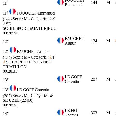
FOUQUET
e
144
M
11
Emmanuel
e
11
FOUQUET Emmanuel
e
(144)
Sexe : M - Catégorie :
2
SE
SOBHISPORTSAINTBRIEUC
00:28:24
FAUCHET
e
134
M
12
Arthur
e
12
FAUCHET Arthur
e
(134)
Sexe : M - Catégorie :
3
SE
LA ROCHE VENDEE
TRIATHLON
00:28:33
LE GOFF
e
287
M
13
Corentin
e
13
LE GOFF Corentin
e
(287)
Sexe : M - Catégorie :
4
SE
UZEL (22460)
00:28:38
LE HO
e
303
M
14
Thomas