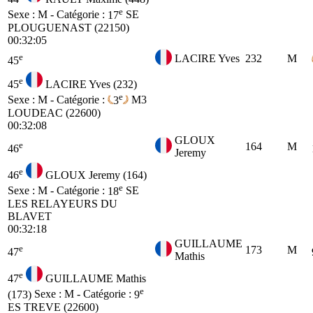
e
Sexe : M - Catégorie :
17
SE
PLOUGUENAST (22150)
00:32:05
e
LACIRE Yves
232
M
45
e
45
LACIRE Yves (232)
e
Sexe : M - Catégorie :
3
M3
LOUDEAC (22600)
00:32:08
GLOUX
e
164
M
46
Jeremy
e
46
GLOUX Jeremy (164)
e
Sexe : M - Catégorie :
18
SE
LES RELAYEURS DU
BLAVET
00:32:18
GUILLAUME
e
173
M
47
Mathis
e
47
GUILLAUME Mathis
e
(173)
Sexe : M - Catégorie :
9
ES
TREVE (22600)