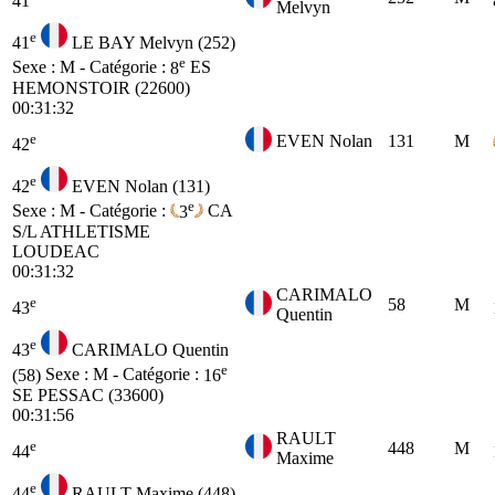
41
Melvyn
e
41
LE BAY Melvyn (252)
e
Sexe : M - Catégorie :
8
ES
HEMONSTOIR (22600)
00:31:32
e
EVEN Nolan
131
M
42
e
42
EVEN Nolan (131)
e
Sexe : M - Catégorie :
3
CA
S/L ATHLETISME
LOUDEAC
00:31:32
CARIMALO
e
58
M
43
Quentin
e
43
CARIMALO Quentin
e
(58)
Sexe : M - Catégorie :
16
SE
PESSAC (33600)
00:31:56
RAULT
e
448
M
44
Maxime
e
44
RAULT Maxime (448)