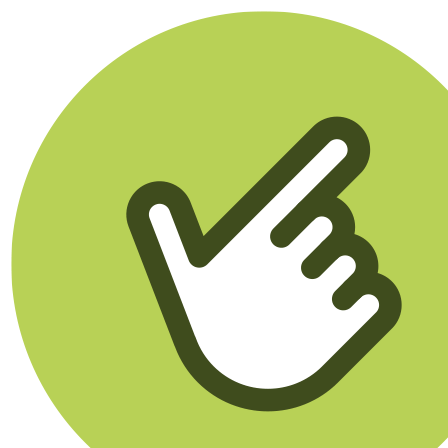
Klikego