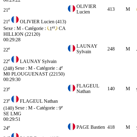
OLIVIER
e
413
M
21
Lucien
e
21
OLIVIER Lucien (413)
er
Sexe : M - Catégorie :
1
CA
HILLION (22120)
00:29:28
LAUNAY
e
248
M
22
Sylvain
e
22
LAUNAY Sylvain
e
(248)
Sexe : M - Catégorie :
4
M0
PLOUGUENAST (22150)
00:29:30
FLAGEUL
e
140
M
23
Nathan
e
23
FLAGEUL Nathan
e
(140)
Sexe : M - Catégorie :
9
SE
LMG
00:29:51
e
PAGE Bastien
418
M
24
e