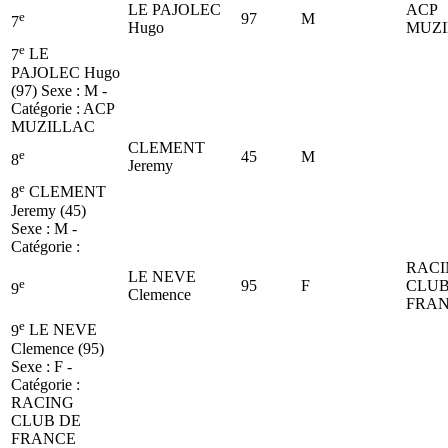
LE PAJOLEC
ACP
e
97
M
7
Hugo
MUZI
e
7
LE
PAJOLEC Hugo
(97)
Sexe : M -
Catégorie :
ACP
MUZILLAC
CLEMENT
e
45
M
8
Jeremy
e
8
CLEMENT
Jeremy (45)
Sexe : M -
Catégorie :
RACI
LE NEVE
e
95
F
CLUB
9
Clemence
FRA
e
9
LE NEVE
Clemence (95)
Sexe : F -
Catégorie :
RACING
CLUB DE
FRANCE