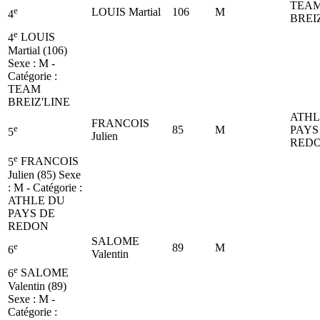
TEA
e
LOUIS Martial
106
M
4
BREI
e
4
LOUIS
Martial (106)
Sexe : M -
Catégorie :
TEAM
BREIZ'LINE
ATHL
FRANCOIS
e
85
M
PAYS
5
Julien
RED
e
5
FRANCOIS
Julien (85)
Sexe
: M - Catégorie :
ATHLE DU
PAYS DE
REDON
SALOME
e
89
M
6
Valentin
e
6
SALOME
Valentin (89)
Sexe : M -
Catégorie :