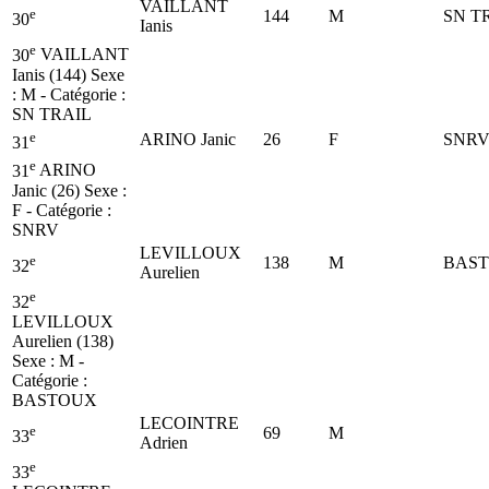
VAILLANT
e
144
M
SN T
30
Ianis
e
30
VAILLANT
Ianis (144)
Sexe
: M - Catégorie :
SN TRAIL
e
ARINO Janic
26
F
SNR
31
e
31
ARINO
Janic (26)
Sexe :
F - Catégorie :
SNRV
LEVILLOUX
e
138
M
BAS
32
Aurelien
e
32
LEVILLOUX
Aurelien (138)
Sexe : M -
Catégorie :
BASTOUX
LECOINTRE
e
69
M
33
Adrien
e
33