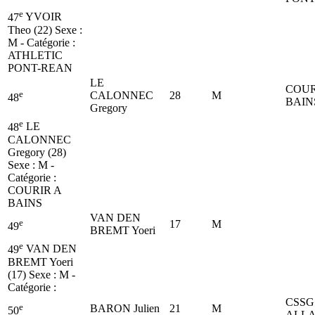
e
47
YVOIR
Theo (22)
Sexe :
M - Catégorie :
ATHLETIC
PONT-REAN
LE
COUR
e
CALONNEC
28
M
48
BAIN
Gregory
e
48
LE
CALONNEC
Gregory (28)
Sexe : M -
Catégorie :
COURIR A
BAINS
VAN DEN
e
17
M
49
BREMT Yoeri
e
49
VAN DEN
BREMT Yoeri
(17)
Sexe : M -
Catégorie :
CSSG
e
BARON Julien
21
M
50
ALLA