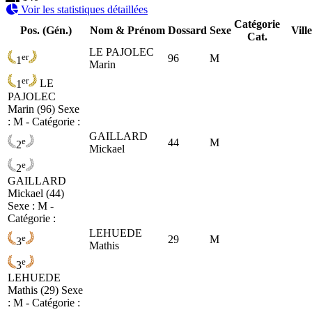
Voir les statistiques détaillées
Catégorie
Pos. (Gén.)
Nom & Prénom
Dossard
Sexe
Vill
Cat.
LE PAJOLEC
er
96
M
1
Marin
er
1
LE
PAJOLEC
Marin (96)
Sexe
: M - Catégorie :
GAILLARD
e
44
M
2
Mickael
e
2
GAILLARD
Mickael (44)
Sexe : M -
Catégorie :
LEHUEDE
e
29
M
3
Mathis
e
3
LEHUEDE
Mathis (29)
Sexe
: M - Catégorie :