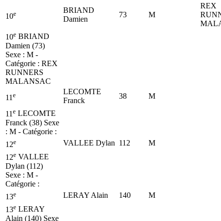
REX
BRIAND
e
73
M
RUN
10
Damien
MAL
e
10
BRIAND
Damien (73)
Sexe : M -
Catégorie :
REX
RUNNERS
MALANSAC
LECOMTE
e
38
M
11
Franck
e
11
LECOMTE
Franck (38)
Sexe
: M - Catégorie :
e
VALLEE Dylan
112
M
12
e
12
VALLEE
Dylan (112)
Sexe : M -
Catégorie :
e
LERAY Alain
140
M
13
e
13
LERAY
Alain (140)
Sexe