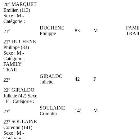
e
20
MARQUET
Emilien (113)
Sexe : M -
Catégorie :
DUCHENE
FAMI
e
83
M
21
Philippe
TRAI
e
21
DUCHENE
Philippe (83)
Sexe : M -
Catégorie :
FAMILY
TRAIL
GIRALDO
e
42
F
22
Juliette
e
22
GIRALDO
Juliette (42)
Sexe
: F - Catégorie :
SOULAINE
e
141
M
23
Corentin
e
23
SOULAINE
Corentin (141)
Sexe : M -
Catégorie :