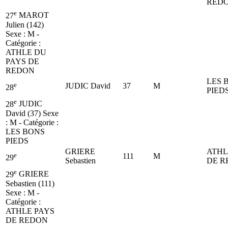
RED
e
27
MAROT
Julien (142)
Sexe : M -
Catégorie :
ATHLE DU
PAYS DE
REDON
LES 
e
JUDIC David
37
M
28
PIED
e
28
JUDIC
David (37)
Sexe
: M - Catégorie :
LES BONS
PIEDS
GRIERE
ATHL
e
111
M
29
Sebastien
DE R
e
29
GRIERE
Sebastien (111)
Sexe : M -
Catégorie :
ATHLE PAYS
DE REDON