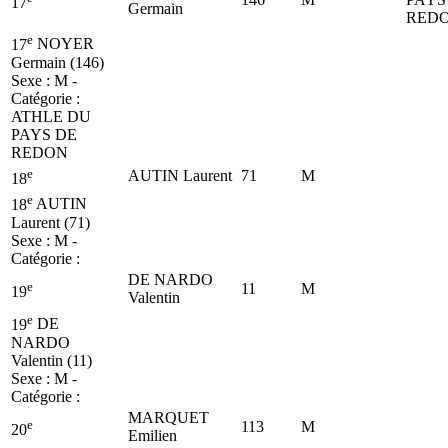
17
Germain
RED
e
17
NOYER
Germain (146)
Sexe : M -
Catégorie :
ATHLE DU
PAYS DE
REDON
e
AUTIN Laurent
71
M
18
e
18
AUTIN
Laurent (71)
Sexe : M -
Catégorie :
DE NARDO
e
11
M
19
Valentin
e
19
DE
NARDO
Valentin (11)
Sexe : M -
Catégorie :
MARQUET
e
113
M
20
Emilien