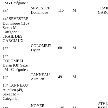
: M - Catégorie :
SEVESTRE
TRAI
e
116
M
14
Dominique
GAR
e
14
SEVESTRE
Dominique (116)
Sexe : M -
Catégorie :
TRAIL DES
GARCIAUX
COLOMBEL
e
68
M
15
Dylan
e
15
COLOMBEL
Dylan (68)
Sexe
: M - Catégorie :
TANNEAU
e
49
M
16
Aurelien
e
16
TANNEAU
Aurelien (49)
Sexe : M -
Catégorie :
ATHL
NOYER
e
146
M
PAYS