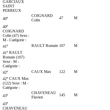
GARCIAUX
SAINT
PERREUX
COIGNARD
e
47
M
40
Colin
e
40
COIGNARD
Colin (47)
Sexe :
M - Catégorie :
e
RAULT Romain
107
M
41
e
41
RAULT
Romain (107)
Sexe : M -
Catégorie :
e
CAUX Max
122
M
42
e
42
CAUX Max
(122)
Sexe : M -
Catégorie :
CHAVENEAU
e
145
M
43
Flavien
e
43
CHAVENEAU