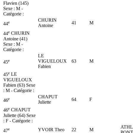
Flavien (145)
Sexe : M -
Catégorie :
CHURIN
e
41
M
44
Antoine
e
44
CHURIN
Antoine (41)
Sexe : M -
Catégorie :
LE
e
VIGUELOUX
63
M
45
Fabien
e
45
LE
VIGUELOUX
Fabien (63)
Sexe
: M - Catégorie :
CHAPUT
e
64
F
46
Juliette
e
46
CHAPUT
Juliette (64)
Sexe
: F - Catégorie :
ATHL
e
YVOIR Theo
22
M
47
PONT