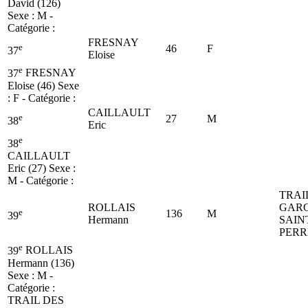
David (126)
Sexe : M -
Catégorie :
FRESNAY
e
46
F
37
Eloise
e
37
FRESNAY
Eloise (46)
Sexe
: F - Catégorie :
CAILLAULT
e
27
M
38
Eric
e
38
CAILLAULT
Eric (27)
Sexe :
M - Catégorie :
TRAI
ROLLAIS
GAR
e
136
M
39
Hermann
SAIN
PER
e
39
ROLLAIS
Hermann (136)
Sexe : M -
Catégorie :
TRAIL DES