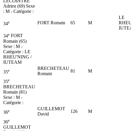
LECOINTRE
Adrien (69)
Sexe
: M - Catégorie :
LE
e
FORT Romain
65
M
RHEU
34
IUTE
e
34
FORT
Romain (65)
Sexe : M -
Catégorie :
LE
RHEU'NING /
IUTEAM
BRECHETEAU
e
81
M
35
Romain
e
35
BRECHETEAU
Romain (81)
Sexe : M -
Catégorie :
GUILLEMOT
e
126
M
36
David
e
36
GUILLEMOT