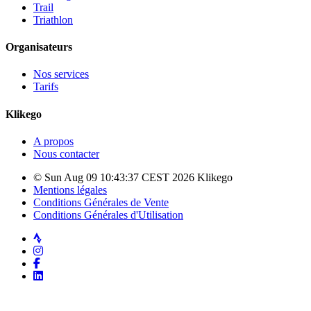
Trail
Triathlon
Organisateurs
Nos services
Tarifs
Klikego
A propos
Nous contacter
© Sun Aug 09 10:43:37 CEST 2026 Klikego
Mentions légales
Conditions Générales de Vente
Conditions Générales d'Utilisation
Strava
Instagram
Facebook
LinkedIn