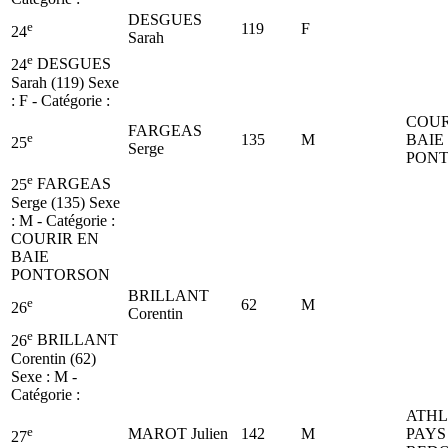
DESGUES
e
119
F
24
Sarah
e
24
DESGUES
Sarah (119)
Sexe
: F - Catégorie :
COUR
FARGEAS
e
135
M
BAIE
25
Serge
PON
e
25
FARGEAS
Serge (135)
Sexe
: M - Catégorie :
COURIR EN
BAIE
PONTORSON
BRILLANT
e
62
M
26
Corentin
e
26
BRILLANT
Corentin (62)
Sexe : M -
Catégorie :
ATHL
e
MAROT Julien
142
M
PAYS
27