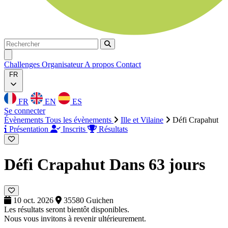
Rechercher
Rechercher
Ouvrir menu
Challenges
Organisateur
A propos
Contact
FR
FR
EN
ES
Se connecter
Évènements
Tous les évènements
Ille et Vilaine
Défi Crapahut
Présentation
Inscrits
Résultats
Défi Crapahut
Dans 63 jours
10 oct. 2026
35580 Guichen
Les résultats seront bientôt disponibles.
Nous vous invitons à revenir ultérieurement.