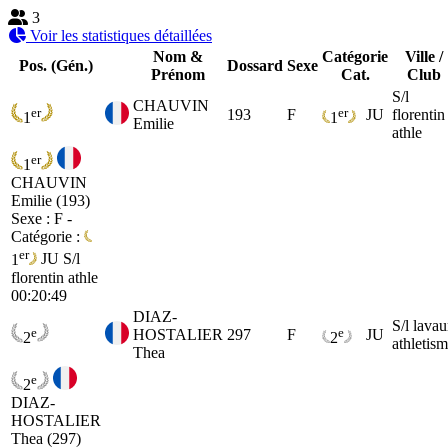
3
Voir les statistiques détaillées
Nom &
Catégorie
Ville /
Pos. (Gén.)
Dossard
Sexe
Prénom
Cat.
Club
S/l
CHAUVIN
er
er
193
F
JU
florentin
1
1
Emilie
athle
er
1
CHAUVIN
Emilie (193)
Sexe : F -
Catégorie :
er
1
JU
S/l
florentin athle
00:20:49
DIAZ-
S/l lavau
e
e
HOSTALIER
297
F
JU
2
2
athletis
Thea
e
2
DIAZ-
HOSTALIER
Thea (297)