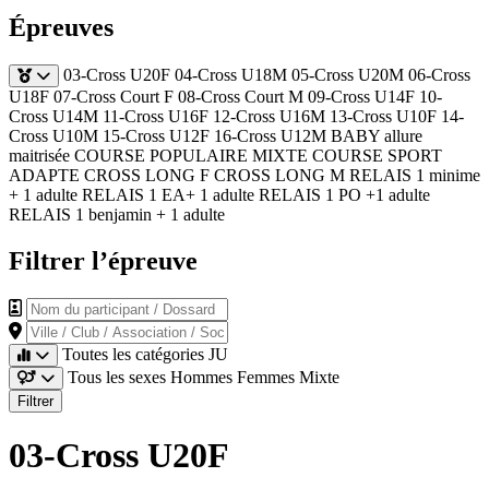
Épreuves
03-Cross U20F
04-Cross U18M
05-Cross U20M
06-Cross
U18F
07-Cross Court F
08-Cross Court M
09-Cross U14F
10-
Cross U14M
11-Cross U16F
12-Cross U16M
13-Cross U10F
14-
Cross U10M
15-Cross U12F
16-Cross U12M
BABY allure
maitrisée
COURSE POPULAIRE MIXTE
COURSE SPORT
ADAPTE
CROSS LONG F
CROSS LONG M
RELAIS 1 minime
+ 1 adulte
RELAIS 1 EA+ 1 adulte
RELAIS 1 PO +1 adulte
RELAIS 1 benjamin + 1 adulte
Filtrer l’épreuve
Nom du participant / Dossard
Ville / Club / Association / Société
Toutes les catégories
JU
Tous les sexes
Hommes
Femmes
Mixte
Filtrer
03-Cross U20F