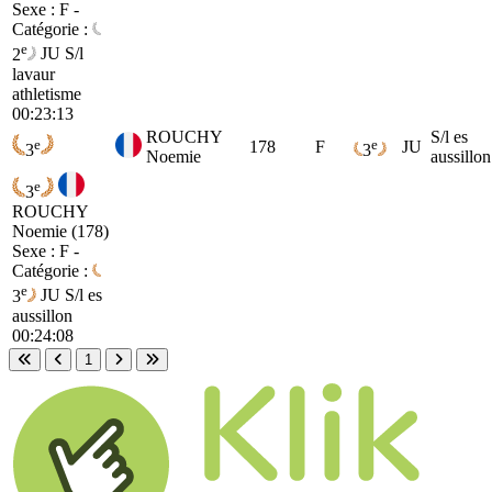
Sexe : F -
Catégorie :
e
2
JU
S/l
lavaur
athletisme
00:23:13
ROUCHY
S/l es
e
e
178
F
JU
3
3
Noemie
aussillon
e
3
ROUCHY
Noemie (178)
Sexe : F -
Catégorie :
e
3
JU
S/l es
aussillon
00:24:08
1
Première page
Page précédente
Page suivante
Dernière page