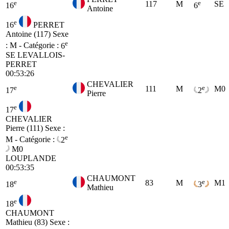
e
e
117
M
SE
16
6
Antoine
e
16
PERRET
Antoine (117)
Sexe
e
: M - Catégorie :
6
SE
LEVALLOIS-
PERRET
00:53:26
CHEVALIER
e
e
111
M
M0
17
2
Pierre
e
17
CHEVALIER
Pierre (111)
Sexe :
e
M - Catégorie :
2
M0
LOUPLANDE
00:53:35
CHAUMONT
e
e
83
M
M1
18
3
Mathieu
e
18
CHAUMONT
Mathieu (83)
Sexe :