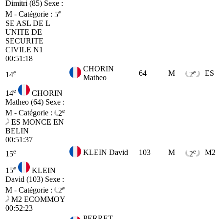
Dimitri (85)
Sexe :
e
M - Catégorie :
5
SE
ASL DE L
UNITE DE
SECURITE
CIVILE N1
00:51:18
CHORIN
e
e
64
M
ES
14
2
Matheo
e
14
CHORIN
Matheo (64)
Sexe :
e
M - Catégorie :
2
ES
MONCE EN
BELIN
00:51:37
e
e
KLEIN David
103
M
M2
15
2
e
15
KLEIN
David (103)
Sexe :
e
M - Catégorie :
2
M2
ECOMMOY
00:52:23
PERRET