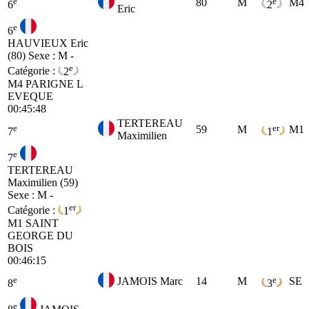
e
e
80
M
M4
6
2
Eric
e
6
HAUVIEUX Eric
(80)
Sexe : M -
e
Catégorie :
2
M4
PARIGNE L
EVEQUE
00:45:48
TERTEREAU
e
er
59
M
M1
7
1
Maximilien
e
7
TERTEREAU
Maximilien (59)
Sexe : M -
er
Catégorie :
1
M1
SAINT
GEORGE DU
BOIS
00:46:15
e
e
JAMOIS Marc
14
M
SE
8
3
e