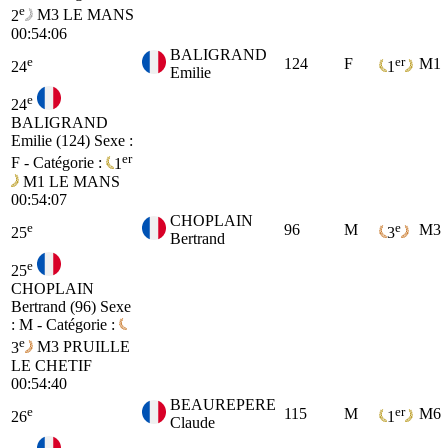
e
2
M3
LE MANS
00:54:06
BALIGRAND
e
er
124
F
M1
24
1
Emilie
e
24
BALIGRAND
Emilie (124)
Sexe :
er
F - Catégorie :
1
M1
LE MANS
00:54:07
CHOPLAIN
e
e
96
M
M3
25
3
Bertrand
e
25
CHOPLAIN
Bertrand (96)
Sexe
: M - Catégorie :
e
3
M3
PRUILLE
LE CHETIF
00:54:40
BEAUREPERE
e
er
115
M
M6
26
1
Claude