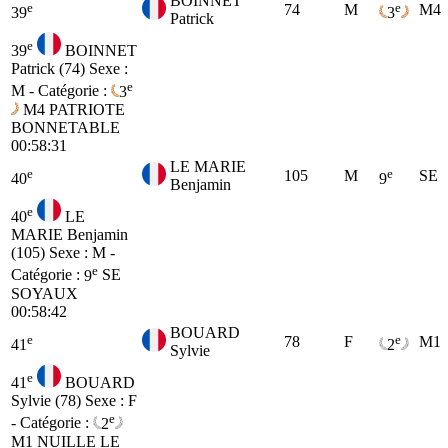
BOINNET
e
e
74
M
M4
39
3
Patrick
e
39
BOINNET
Patrick (74)
Sexe :
e
M - Catégorie :
3
M4
PATRIOTE
BONNETABLE
00:58:31
LE MARIE
e
e
105
M
SE
40
9
Benjamin
e
40
LE
MARIE Benjamin
(105)
Sexe : M -
e
Catégorie :
9
SE
SOYAUX
00:58:42
BOUARD
e
e
78
F
M1
41
2
Sylvie
e
41
BOUARD
Sylvie (78)
Sexe : F
e
- Catégorie :
2
M1
NUILLE LE