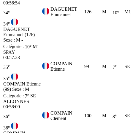
00:56:54
DAGUENET
e
e
126
M
M1
34
10
Emmanuel
e
34
DAGUENET
Emmanuel (126)
Sexe : M -
e
Catégorie :
10
M1
SPAY
00:57:23
COMPAIN
e
e
99
M
SE
35
7
Etienne
e
35
COMPAIN Etienne
(99)
Sexe : M -
e
Catégorie :
7
SE
ALLONNES
00:58:09
COMPAIN
e
e
100
M
SE
36
8
Clement
e
36