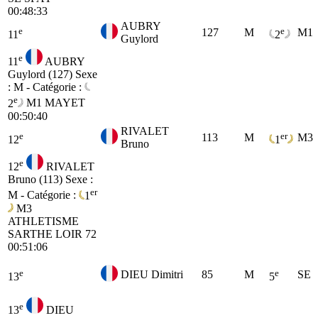
00:48:33
AUBRY
e
e
127
M
M1
11
2
Guylord
e
11
AUBRY
Guylord (127)
Sexe
: M - Catégorie :
e
2
M1
MAYET
00:50:40
RIVALET
e
er
113
M
M3
12
1
Bruno
e
12
RIVALET
Bruno (113)
Sexe :
er
M - Catégorie :
1
M3
ATHLETISME
SARTHE LOIR 72
00:51:06
e
e
DIEU Dimitri
85
M
SE
13
5
e
13
DIEU