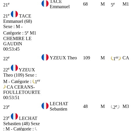
TACE
e
e
68
M
M1
21
5
Emmanuel
e
21
TACE
Emmanuel (68)
Sexe : M -
e
Catégorie :
5
M1
CHEMIRE LE
GAUDIN
00:53:45
e
er
YZEUX Theo
109
M
CA
22
1
e
22
YZEUX
Theo (109)
Sexe :
er
M - Catégorie :
1
CA
CERANS-
FOULLETOURTE
00:53:51
LECHAT
e
e
48
M
M3
23
2
Sebastien
e
23
LECHAT
Sebastien (48)
Sexe
: M - Catégorie :