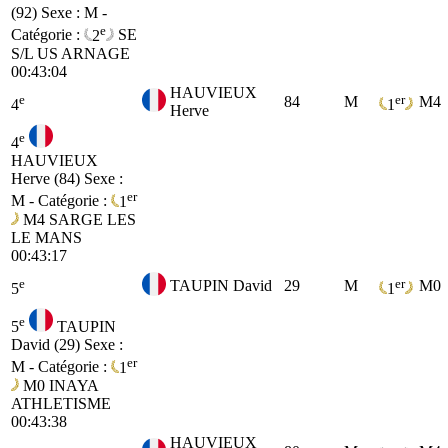
(92)
Sexe : M -
e
Catégorie :
2
SE
S/L US ARNAGE
00:43:04
HAUVIEUX
e
er
84
M
M4
4
1
Herve
e
4
HAUVIEUX
Herve (84)
Sexe :
er
M - Catégorie :
1
M4
SARGE LES
LE MANS
00:43:17
e
er
TAUPIN David
29
M
M0
5
1
e
5
TAUPIN
David (29)
Sexe :
er
M - Catégorie :
1
M0
INAYA
ATHLETISME
00:43:38
HAUVIEUX