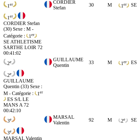
CORDIER
er
er
30
M
SE
1
1
Stefan
er
1
CORDIER Stefan
(30)
Sexe : M -
er
Catégorie :
1
SE
ATHLETISME
SARTHE LOIR 72
00:41:02
GUILLAUME
e
er
33
M
ES
2
1
Quentin
e
2
GUILLAUME
Quentin (33)
Sexe :
er
M - Catégorie :
1
ES
S/L LE
MANS A 72
00:42:10
MARSAL
e
e
92
M
SE
3
2
Valentin
e
3
MARSAL Valentin