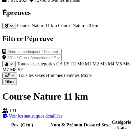
7 avr. 2024
72700 Etival les le mans
Épreuves
Course Nature 11 km
Course Nature 20 km
Filtrer l’épreuve
Nom du participant / Dossard
Ville / Club / Association / Société
Toutes les catégories
CA
ES
JU
M0
M1
M2
M3
M4
M5
M6
M7
M8
SE
Tous les sexes
Hommes
Femmes
Mixte
Filtrer
Course Nature 11 km
131
Voir les statistiques détaillées
Catégorie
Pos. (Gén.)
Nom & Prénom
Dossard
Sexe
Cat.