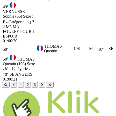
e
49
VERNUSSE
Sophie (66)
Sexe :
er
F - Catégorie :
1
M3
MA
FOULEE POUR L
ESPOIR
01:00:20
THOMAS
e
e
108
M
SE
50
10
Quentin
e
50
THOMAS
Quentin (108)
Sexe
: M - Catégorie :
e
10
SE
ANGERS
01:00:21
1
2
3
Première page
Page précédente
Page suivante
Dernière page