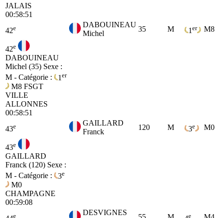
JALAIS
00:58:51
DABOUINEAU
e
er
35
M
M8
42
1
Michel
e
42
DABOUINEAU
Michel (35)
Sexe :
er
M - Catégorie :
1
M8
FSGT
VILLE
ALLONNES
00:58:51
GAILLARD
e
e
120
M
M0
43
3
Franck
e
43
GAILLARD
Franck (120)
Sexe :
e
M - Catégorie :
3
M0
CHAMPAGNE
00:59:08
DESVIGNES
e
e
55
M
M4