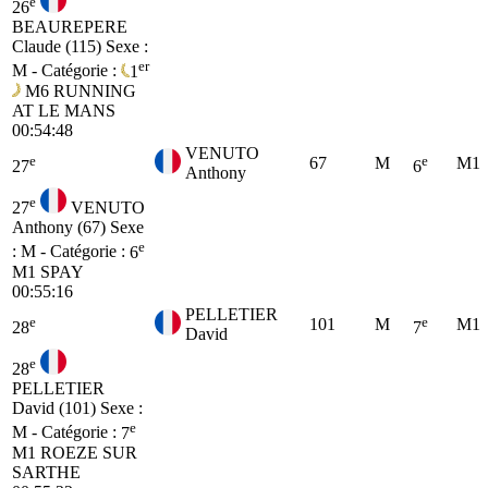
e
26
BEAUREPERE
Claude (115)
Sexe :
er
M - Catégorie :
1
M6
RUNNING
AT LE MANS
00:54:48
VENUTO
e
e
67
M
M1
27
6
Anthony
e
27
VENUTO
Anthony (67)
Sexe
e
: M - Catégorie :
6
M1
SPAY
00:55:16
PELLETIER
e
e
101
M
M1
28
7
David
e
28
PELLETIER
David (101)
Sexe :
e
M - Catégorie :
7
M1
ROEZE SUR
SARTHE