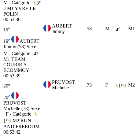
e
M - Catégorie :
3
M1
YVRE LE
POLIN
00:53:36
AUBERT
e
e
58
M
M1
19
4
Jimmy
e
19
AUBERT
Jimmy (58)
Sexe :
e
M - Catégorie :
4
M1
TEAM
COURIR A
ECOMMOY
00:53:39
PRUVOST
e
er
73
F
M2
20
1
Michelle
e
20
PRUVOST
Michelle (73)
Sexe
: F - Catégorie :
er
1
M2
RUN
AND FREEDOM
00:53:42