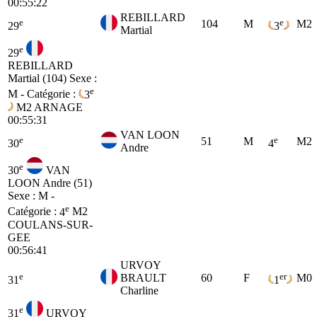
00:55:22
REBILLARD
e
e
104
M
M2
29
3
Martial
e
29
REBILLARD
Martial (104)
Sexe :
e
M - Catégorie :
3
M2
ARNAGE
00:55:31
VAN LOON
e
e
51
M
M2
30
4
Andre
e
30
VAN
LOON Andre (51)
Sexe : M -
e
Catégorie :
4
M2
COULANS-SUR-
GEE
00:56:41
URVOY
e
er
BRAULT
60
F
M0
31
1
Charline
e
31
URVOY