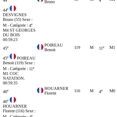
44
4
Bruno
e
44
DESVIGNES
Bruno (55)
Sexe :
e
M - Catégorie :
4
M4
ST GEORGES
DU BOIS
00:59:23
POIREAU
e
e
119
M
M1
45
11
Benoit
e
45
POIREAU
Benoit (119)
Sexe :
e
M - Catégorie :
11
M1
COC
NATATION.
00:59:35
HOUARNER
e
e
116
M
M0
46
4
Florent
e
46
HOUARNER
Florent (116)
Sexe :
e
M - Catégorie :
4