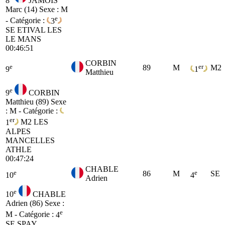
8
JAMOIS
Marc (14)
Sexe : M
e
- Catégorie :
3
SE
ETIVAL LES
LE MANS
00:46:51
CORBIN
e
er
89
M
M2
9
1
Matthieu
e
9
CORBIN
Matthieu (89)
Sexe
: M - Catégorie :
er
1
M2
LES
ALPES
MANCELLES
ATHLE
00:47:24
CHABLE
e
e
86
M
SE
10
4
Adrien
e
10
CHABLE
Adrien (86)
Sexe :
e
M - Catégorie :
4
SE
SPAY