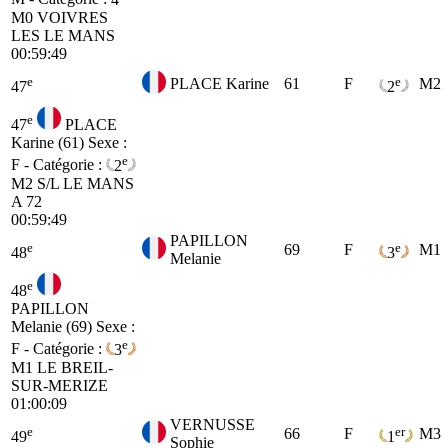
M0
VOIVRES
LES LE MANS
00:59:49
e
e
PLACE Karine
61
F
M2
47
2
e
47
PLACE
Karine (61)
Sexe :
e
F - Catégorie :
2
M2
S/L LE MANS
A 72
00:59:49
PAPILLON
e
e
69
F
M1
48
3
Melanie
e
48
PAPILLON
Melanie (69)
Sexe :
e
F - Catégorie :
3
M1
LE BREIL-
SUR-MERIZE
01:00:09
VERNUSSE
e
er
66
F
M3
49
1
Sophie