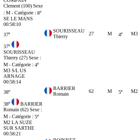
COMPAIN
Clement (100)
Sexe
e
: M - Catégorie :
8
SE
LE MANS
00:58:10
SOURISSEAU
e
e
27
M
M3
37
4
Thierry
e
37
SOURISSEAU
Thierry (27)
Sexe :
e
M - Catégorie :
4
M3
S/L US
ARNAGE
00:58:14
BARRIER
e
e
62
M
M2
38
5
Romain
e
38
BARRIER
Romain (62)
Sexe :
e
M - Catégorie :
5
M2
LA SUZE
SUR SARTHE
00:58:21