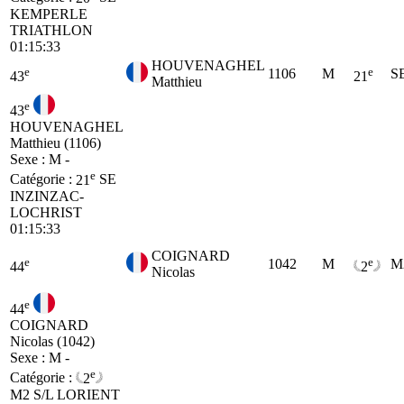
KEMPERLE
TRIATHLON
01:15:33
HOUVENAGHEL
e
e
1106
M
S
43
21
Matthieu
e
43
HOUVENAGHEL
Matthieu (1106)
Sexe : M -
e
Catégorie :
21
SE
INZINZAC-
LOCHRIST
01:15:33
COIGNARD
e
e
1042
M
M
44
2
Nicolas
e
44
COIGNARD
Nicolas (1042)
Sexe : M -
e
Catégorie :
2
M2
S/L LORIENT