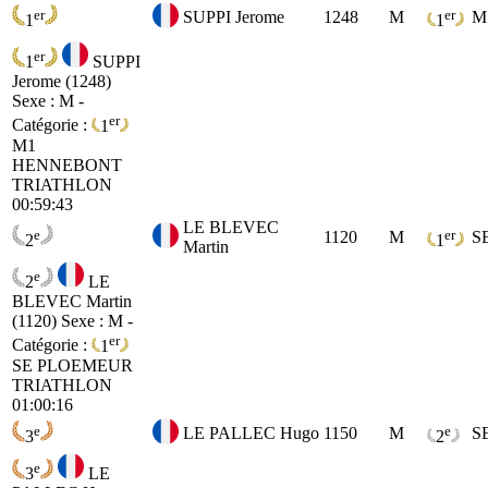
er
er
SUPPI Jerome
1248
M
M
1
1
er
1
SUPPI
Jerome (1248)
Sexe : M -
er
Catégorie :
1
M1
HENNEBONT
TRIATHLON
00:59:43
LE BLEVEC
e
er
1120
M
S
2
1
Martin
e
2
LE
BLEVEC Martin
(1120)
Sexe : M -
er
Catégorie :
1
SE
PLOEMEUR
TRIATHLON
01:00:16
e
e
LE PALLEC Hugo
1150
M
S
3
2
e
3
LE