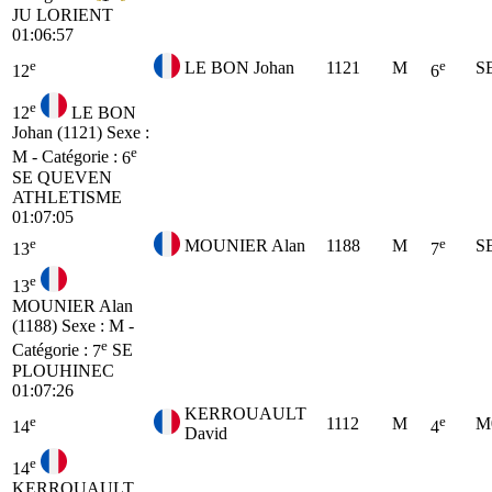
JU
LORIENT
01:06:57
e
e
LE BON Johan
1121
M
S
12
6
e
12
LE BON
Johan (1121)
Sexe :
e
M - Catégorie :
6
SE
QUEVEN
ATHLETISME
01:07:05
e
e
MOUNIER Alan
1188
M
S
13
7
e
13
MOUNIER Alan
(1188)
Sexe : M -
e
Catégorie :
7
SE
PLOUHINEC
01:07:26
KERROUAULT
e
e
1112
M
M
14
4
David
e
14
KERROUAULT