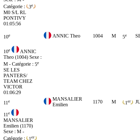
e
Catégorie :
3
M0
S/L RL
PONTIVY
01:05:56
e
e
ANNIC Theo
1004
M
S
10
5
e
10
ANNIC
Theo (1004)
Sexe :
e
M - Catégorie :
5
SE
LES
PANTERS/
TEAM CHEZ
VICTOR
01:06:29
MANSALIER
e
er
1170
M
J
11
1
Emilien
e
11
MANSALIER
Emilien (1170)
Sexe : M -
er
Catégorie :
1