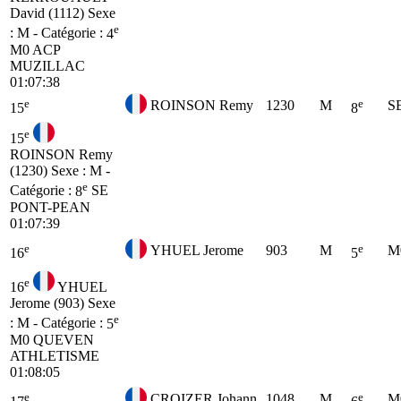
David (1112)
Sexe
e
: M - Catégorie :
4
M0
ACP
MUZILLAC
01:07:38
e
e
ROINSON Remy
1230
M
S
15
8
e
15
ROINSON Remy
(1230)
Sexe : M -
e
Catégorie :
8
SE
PONT-PEAN
01:07:39
e
e
YHUEL Jerome
903
M
M
16
5
e
16
YHUEL
Jerome (903)
Sexe
e
: M - Catégorie :
5
M0
QUEVEN
ATHLETISME
01:08:05
e
e
CROIZER Johann
1048
M
M