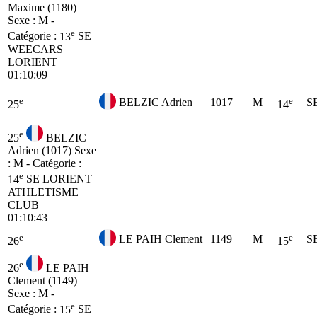
Maxime (1180)
Sexe : M -
e
Catégorie :
13
SE
WEECARS
LORIENT
01:10:09
e
e
BELZIC Adrien
1017
M
S
25
14
e
25
BELZIC
Adrien (1017)
Sexe
: M - Catégorie :
e
14
SE
LORIENT
ATHLETISME
CLUB
01:10:43
e
e
LE PAIH Clement
1149
M
S
26
15
e
26
LE PAIH
Clement (1149)
Sexe : M -
e
Catégorie :
15
SE