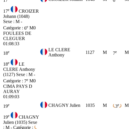
17
6
e
17
CROIZER
Johann (1048)
Sexe : M -
e
Catégorie :
6
M0
FOULEES DE
CLEGUER
01:08:33
LE CLERE
e
e
1127
M
M
18
7
Anthony
e
18
LE
CLERE Anthony
(1127)
Sexe : M -
e
Catégorie :
7
M0
CIMA PAYS D
AURAY
01:09:03
e
e
CHAGNY Julien
1035
M
M
19
3
e
19
CHAGNY
Julien (1035)
Sexe
: M - Catégorie :