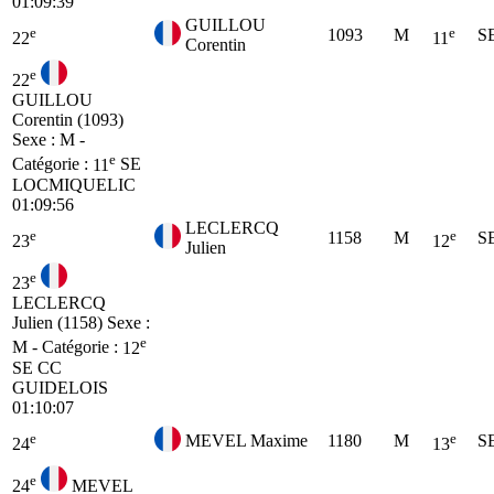
01:09:39
GUILLOU
e
e
1093
M
S
22
11
Corentin
e
22
GUILLOU
Corentin (1093)
Sexe : M -
e
Catégorie :
11
SE
LOCMIQUELIC
01:09:56
LECLERCQ
e
e
1158
M
S
23
12
Julien
e
23
LECLERCQ
Julien (1158)
Sexe :
e
M - Catégorie :
12
SE
CC
GUIDELOIS
01:10:07
e
e
MEVEL Maxime
1180
M
S
24
13
e
24
MEVEL