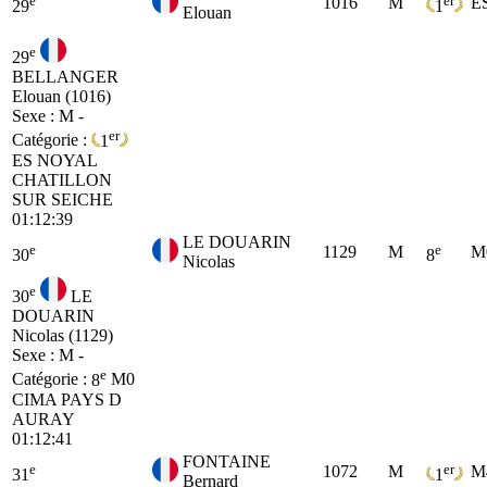
1016
M
E
29
1
Elouan
e
29
BELLANGER
Elouan (1016)
Sexe : M -
er
Catégorie :
1
ES
NOYAL
CHATILLON
SUR SEICHE
01:12:39
LE DOUARIN
e
e
1129
M
M
30
8
Nicolas
e
30
LE
DOUARIN
Nicolas (1129)
Sexe : M -
e
Catégorie :
8
M0
CIMA PAYS D
AURAY
01:12:41
FONTAINE
e
er
1072
M
M
31
1
Bernard