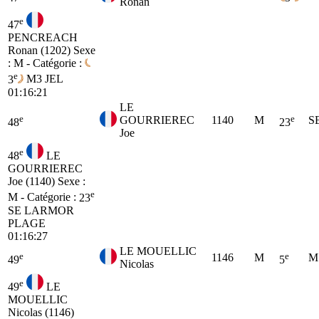
Ronan
e
47
PENCREACH
Ronan (1202)
Sexe
: M - Catégorie :
e
3
M3
JEL
01:16:21
LE
e
e
GOURRIEREC
1140
M
S
48
23
Joe
e
48
LE
GOURRIEREC
Joe (1140)
Sexe :
e
M - Catégorie :
23
SE
LARMOR
PLAGE
01:16:27
LE MOUELLIC
e
e
1146
M
M
49
5
Nicolas
e
49
LE
MOUELLIC
Nicolas (1146)