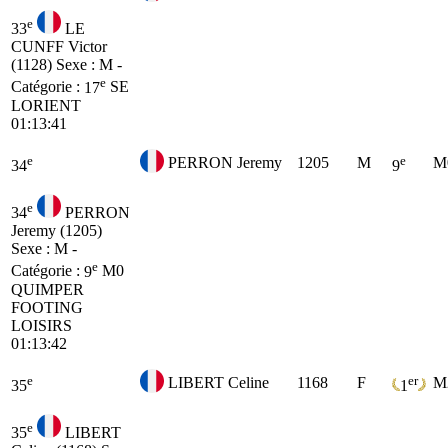
e
33
LE
CUNFF Victor
(1128)
Sexe : M -
e
Catégorie :
17
SE
LORIENT
01:13:41
e
e
PERRON Jeremy
1205
M
M
34
9
e
34
PERRON
Jeremy (1205)
Sexe : M -
e
Catégorie :
9
M0
QUIMPER
FOOTING
LOISIRS
01:13:42
e
er
LIBERT Celine
1168
F
M
35
1
e
35
LIBERT