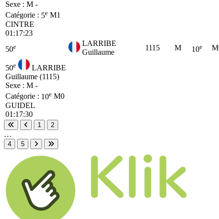
Sexe : M -
e
Catégorie :
5
M1
CINTRE
01:17:23
LARRIBE
e
e
1115
M
M
50
10
Guillaume
e
50
LARRIBE
Guillaume (1115)
Sexe : M -
e
Catégorie :
10
M0
GUIDEL
01:17:30
1
2
Première page
Page précédente
…
4
5
Page suivante
Dernière page