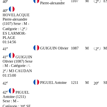
e
e
1107
M
E
40
2
Pierre-alexandre
e
40
HOVELACQUE
Pierre-alexandre
(1107)
Sexe : M -
e
Catégorie :
2
ES
LARMOR-
PLAGE
01:14:56
e
e
GUIGUIN Olivier
1087
M
M
41
2
e
41
GUIGUIN
Olivier (1087)
Sexe
: M - Catégorie :
e
2
M3
CAUDAN
01:15:00
e
e
PIGUEL Antoine
1211
M
S
42
20
e
42
PIGUEL
Antoine (1211)
Sexe : M -
e
Catégorie :
20
SE