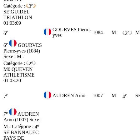
e
Catégorie :
3
SE
GUIDEL
TRIATHLON
01:03:09
GOURVES Pierre-
e
e
1084
M
M
6
2
yves
e
6
GOURVES
Pierre-yves (1084)
Sexe : M -
e
Catégorie :
2
M0
QUEVEN
ATHLETISME
01:03:20
e
e
AUDREN Arno
1007
M
S
7
4
e
7
AUDREN
Arno (1007)
Sexe :
e
M - Catégorie :
4
SE
BANNALEC
PAYS DE