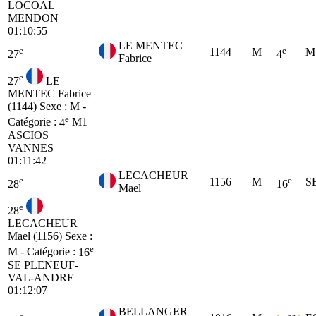
LOCOAL
MENDON
01:10:55
LE MENTEC
e
e
1144
M
M
27
4
Fabrice
e
27
LE
MENTEC Fabrice
(1144)
Sexe : M -
e
Catégorie :
4
M1
ASCIOS
VANNES
01:11:42
LECACHEUR
e
e
1156
M
S
28
16
Mael
e
28
LECACHEUR
Mael (1156)
Sexe :
e
M - Catégorie :
16
SE
PLENEUF-
VAL-ANDRE
01:12:07
BELLANGER
e
er