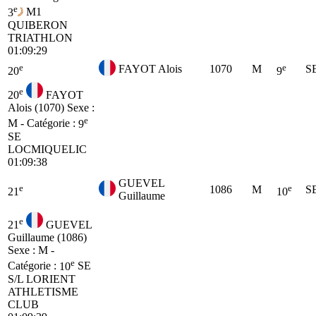
e
3
M1
QUIBERON
TRIATHLON
01:09:29
e
e
FAYOT Alois
1070
M
S
20
9
e
20
FAYOT
Alois (1070)
Sexe :
e
M - Catégorie :
9
SE
LOCMIQUELIC
01:09:38
GUEVEL
e
e
1086
M
S
21
10
Guillaume
e
21
GUEVEL
Guillaume (1086)
Sexe : M -
e
Catégorie :
10
SE
S/L LORIENT
ATHLETISME
CLUB