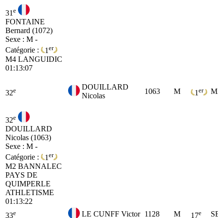
e
31
FONTAINE
Bernard (1072)
Sexe : M -
er
Catégorie :
1
M4
LANGUIDIC
01:13:07
DOUILLARD
e
er
1063
M
M
32
1
Nicolas
e
32
DOUILLARD
Nicolas (1063)
Sexe : M -
er
Catégorie :
1
M2
BANNALEC
PAYS DE
QUIMPERLE
ATHLETISME
01:13:22
e
e
LE CUNFF Victor
1128
M
S
33
17