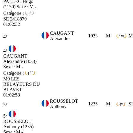
PALLEC Hugo
(1150)
Sexe : M -
e
Catégorie :
2
SE
2418870
01:02:32
CAUGANT
e
er
1033
M
M
4
1
Alexandre
e
4
CAUGANT
Alexandre (1033)
Sexe : M -
er
Catégorie :
1
M0
LES
RELAYEURS DU
BLAVET
01:02:58
ROUSSELOT
e
e
1235
M
S
5
3
Anthony
e
5
ROUSSELOT
Anthony (1235)
Sexe : M -