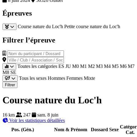
8 juin 2024
56520 Guidel
Épreuves
Course nature du Loc'h
Petite course nature du Loc'h
Filtrer l’épreuve
Nom du participant / Dossard
Ville / Club / Association / Société
Toutes les catégories
ES
JU
M0
M1
M2
M3
M4
M5
M6
M7
M8
SE
Tous les sexes
Hommes
Femmes
Mixte
Filtrer
Course nature du Loc'h
16 km
247
sam. 8 juin
Voir les statistiques détaillées
Catégor
Pos. (Gén.)
Nom & Prénom
Dossard
Sexe
Cat.