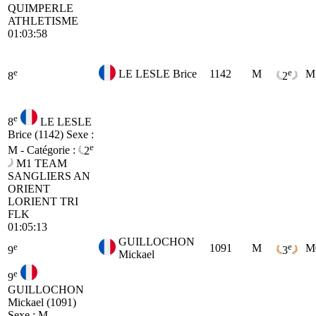
QUIMPERLE
ATHLETISME
01:03:58
e
e
LE LESLE Brice
1142
M
M
8
2
e
8
LE LESLE
Brice (1142)
Sexe :
e
M - Catégorie :
2
M1
TEAM
SANGLIERS AN
ORIENT
LORIENT TRI
FLK
01:05:13
GUILLOCHON
e
e
1091
M
M
9
3
Mickael
e
9
GUILLOCHON
Mickael (1091)
Sexe : M -