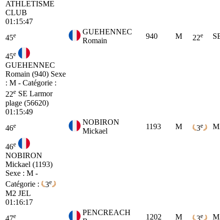
ATHLETISME
CLUB
01:15:47
GUEHENNEC
e
e
940
M
S
45
22
Romain
e
45
GUEHENNEC
Romain (940)
Sexe
: M - Catégorie :
e
22
SE
Larmor
plage (56620)
01:15:49
NOBIRON
e
e
1193
M
M
46
3
Mickael
e
46
NOBIRON
Mickael (1193)
Sexe : M -
e
Catégorie :
3
M2
JEL
01:16:17
PENCREACH
e
e
1202
M
M
47
3