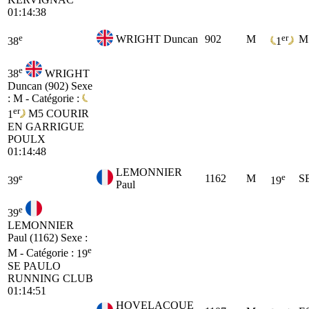
01:14:38
e
er
WRIGHT Duncan
902
M
M
38
1
e
38
WRIGHT
Duncan (902)
Sexe
: M - Catégorie :
er
1
M5
COURIR
EN GARRIGUE
POULX
01:14:48
LEMONNIER
e
e
1162
M
S
39
19
Paul
e
39
LEMONNIER
Paul (1162)
Sexe :
e
M - Catégorie :
19
SE
PAULO
RUNNING CLUB
01:14:51
HOVELACQUE