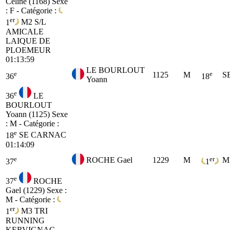
Celine (1168)
Sexe
: F - Catégorie :
er
1
M2
S/L
AMICALE
LAIQUE DE
PLOEMEUR
01:13:59
LE BOURLOUT
e
e
1125
M
S
36
18
Yoann
e
36
LE
BOURLOUT
Yoann (1125)
Sexe
: M - Catégorie :
e
18
SE
CARNAC
01:14:09
e
er
ROCHE Gael
1229
M
M
37
1
e
37
ROCHE
Gael (1229)
Sexe :
M - Catégorie :
er
1
M3
TRI
RUNNING
KERVIGNAC