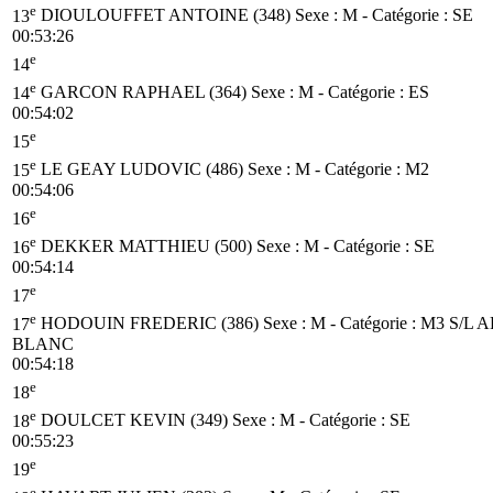
e
13
DIOULOUFFET ANTOINE (348)
Sexe : M - Catégorie :
SE
00:53:26
e
14
e
14
GARCON RAPHAEL (364)
Sexe : M - Catégorie :
ES
00:54:02
e
15
e
15
LE GEAY LUDOVIC (486)
Sexe : M - Catégorie :
M2
00:54:06
e
16
e
16
DEKKER MATTHIEU (500)
Sexe : M - Catégorie :
SE
00:54:14
e
17
e
17
HODOUIN FREDERIC (386)
Sexe : M - Catégorie :
M3
S/L 
BLANC
00:54:18
e
18
e
18
DOULCET KEVIN (349)
Sexe : M - Catégorie :
SE
00:55:23
e
19
e