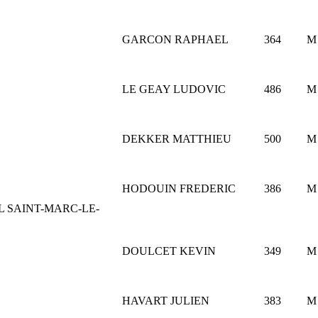
GARCON RAPHAEL
364
M
LE GEAY LUDOVIC
486
M
DEKKER MATTHIEU
500
M
HODOUIN FREDERIC
386
M
AL SAINT-MARC-LE-
DOULCET KEVIN
349
M
HAVART JULIEN
383
M