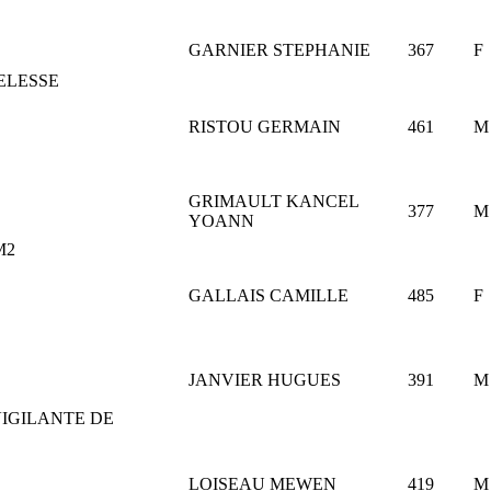
GARNIER STEPHANIE
367
F
ELESSE
RISTOU GERMAIN
461
M
GRIMAULT KANCEL
377
M
YOANN
M2
GALLAIS CAMILLE
485
F
JANVIER HUGUES
391
M
VIGILANTE DE
LOISEAU MEWEN
419
M