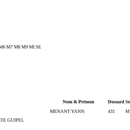
M6
M7
M8
M9
MI
SE
Nom & Prénom
Dossard
Se
MENANT YANN
431
M
TE GUIPEL