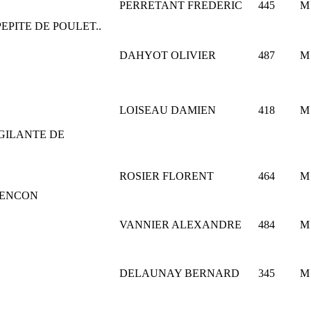
PERRETANT FREDERIC
445
M
PEPITE DE POULET..
DAHYOT OLIVIER
487
M
LOISEAU DAMIEN
418
M
IGILANTE DE
ROSIER FLORENT
464
M
ALENCON
VANNIER ALEXANDRE
484
M
DELAUNAY BERNARD
345
M