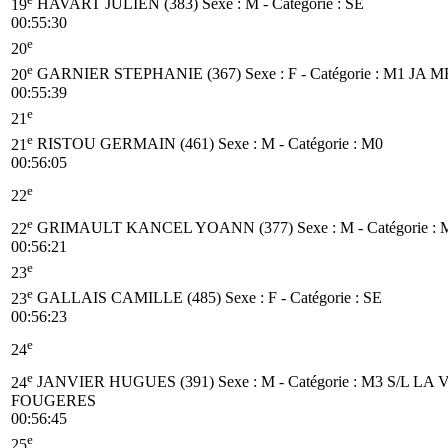
19
HAVART JULIEN (383)
Sexe : M - Catégorie :
SE
00:55:30
e
20
e
20
GARNIER STEPHANIE (367)
Sexe : F - Catégorie :
M1
JA M
00:55:39
e
21
e
21
RISTOU GERMAIN (461)
Sexe : M - Catégorie :
M0
00:56:05
e
22
e
22
GRIMAULT KANCEL YOANN (377)
Sexe : M - Catégorie :
00:56:21
e
23
e
23
GALLAIS CAMILLE (485)
Sexe : F - Catégorie :
SE
00:56:23
e
24
e
24
JANVIER HUGUES (391)
Sexe : M - Catégorie :
M3
S/L LA 
FOUGERES
00:56:45
e
25