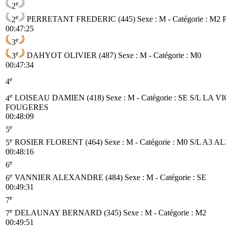
e
2
e
2
PERRETANT FREDERIC (445)
Sexe : M - Catégorie :
M2
00:47:25
e
3
e
3
DAHYOT OLIVIER (487)
Sexe : M - Catégorie :
M0
00:47:34
e
4
e
4
LOISEAU DAMIEN (418)
Sexe : M - Catégorie :
SE
S/L LA V
FOUGERES
00:48:09
e
5
e
5
ROSIER FLORENT (464)
Sexe : M - Catégorie :
M0
S/L A3 
00:48:16
e
6
e
6
VANNIER ALEXANDRE (484)
Sexe : M - Catégorie :
SE
00:49:31
e
7
e
7
DELAUNAY BERNARD (345)
Sexe : M - Catégorie :
M2
00:49:51