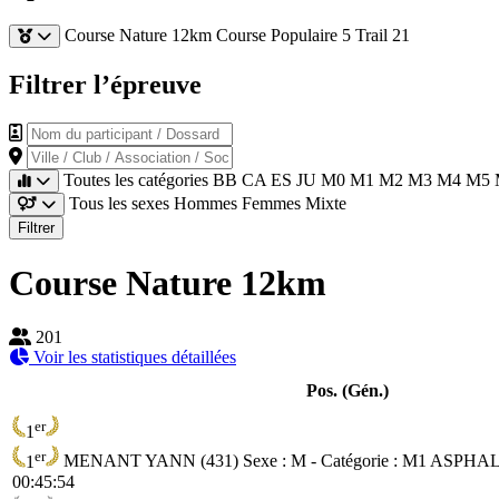
Course Nature 12km
Course Populaire 5
Trail 21
Filtrer l’épreuve
Nom du participant / Dossard
Ville / Club / Association / Société
Toutes les catégories
BB
CA
ES
JU
M0
M1
M2
M3
M4
M5
Tous les sexes
Hommes
Femmes
Mixte
Filtrer
Course Nature 12km
201
Voir les statistiques détaillées
Pos. (Gén.)
er
1
er
1
MENANT YANN (431)
Sexe : M - Catégorie :
M1
ASPHAL
00:45:54