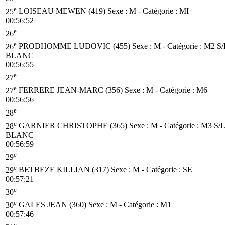
e
25
LOISEAU MEWEN (419)
Sexe : M - Catégorie :
MI
00:56:52
e
26
e
26
PRODHOMME LUDOVIC (455)
Sexe : M - Catégorie :
M2
S
BLANC
00:56:55
e
27
e
27
FERRERE JEAN-MARC (356)
Sexe : M - Catégorie :
M6
00:56:56
e
28
e
28
GARNIER CHRISTOPHE (365)
Sexe : M - Catégorie :
M3
S/
BLANC
00:56:59
e
29
e
29
BETBEZE KILLIAN (317)
Sexe : M - Catégorie :
SE
00:57:21
e
30
e
30
GALES JEAN (360)
Sexe : M - Catégorie :
M1
00:57:46
e