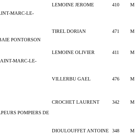
LEMOINE JEROME
410
M
SAINT-MARC-LE-
TIREL DORIAN
471
M
BAIE PONTORSON
LEMOINE OLIVIER
411
M
 SAINT-MARC-LE-
VILLERBU GAEL
476
M
CROCHET LAURENT
342
M
APEURS POMPIERS DE
DIOULOUFFET ANTOINE
348
M