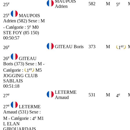
MAUPOIS
e
e
582
M
25
5
Adrien
e
25
MAUPOIS
Adrien (582)
Sexe : M
e
- Catégorie :
5
M0
STE FOY (85 150)
00:50:57
e
er
GITEAU Boris
373
M
26
1
e
26
GITEAU
Boris (373)
Sexe : M -
er
Catégorie :
1
M5
JOGGING CLUB
SABLAIS
00:51:18
LETERME
e
e
531
M
27
4
Arnaud
e
27
LETERME
Arnaud (531)
Sexe :
e
M - Catégorie :
4
M1
L ELAN
GIROUARDAIS