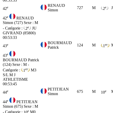
00:53:33
RENAUD
e
e
727
M
42
2
Simon
e
42
RENAUD
Simon (727)
Sexe : M
e
- Catégorie :
2
JU
GIVRAND (85800)
00:53:33
BOURMAUD
e
er
124
M
43
1
Patrick
e
43
BOURMAUD Patrick
(124)
Sexe : M -
er
Catégorie :
1
M3
S/L M J
ATHLETISME
00:53:45
PETITJEAN
e
e
675
M
44
10
Simon
e
44
PETITJEAN
Simon (675)
Sexe : M
e
- Catégorie :
10
M0