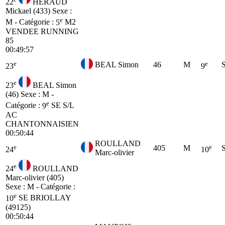
22
HERAUD
Mickael (433)
Sexe :
e
M - Catégorie :
5
M2
VENDEE RUNNING
85
00:49:57
e
e
BEAL Simon
46
M
23
9
e
23
BEAL Simon
(46)
Sexe : M -
e
Catégorie :
9
SE
S/L
AC
CHANTONNAISIEN
00:50:44
ROULLAND
e
e
405
M
24
10
Marc-olivier
e
24
ROULLAND
Marc-olivier (405)
Sexe : M - Catégorie :
e
10
SE
BRIOLLAY
(49125)
00:50:44