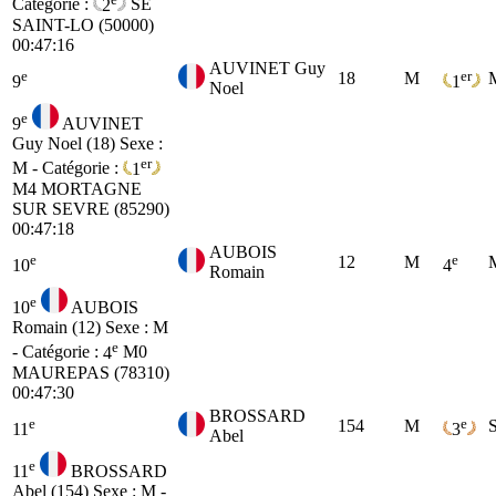
Catégorie :
2
SE
SAINT-LO (50000)
00:47:16
AUVINET Guy
e
er
18
M
9
1
Noel
e
9
AUVINET
Guy Noel (18)
Sexe :
er
M - Catégorie :
1
M4
MORTAGNE
SUR SEVRE (85290)
00:47:18
AUBOIS
e
e
12
M
10
4
Romain
e
10
AUBOIS
Romain (12)
Sexe : M
e
- Catégorie :
4
M0
MAUREPAS (78310)
00:47:30
BROSSARD
e
e
154
M
11
3
Abel
e
11
BROSSARD
Abel (154)
Sexe : M -