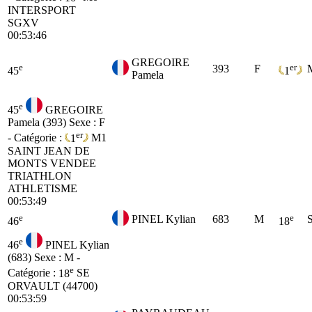
INTERSPORT
SGXV
00:53:46
GREGOIRE
e
er
393
F
45
1
Pamela
e
45
GREGOIRE
Pamela (393)
Sexe : F
er
- Catégorie :
1
M1
SAINT JEAN DE
MONTS VENDEE
TRIATHLON
ATHLETISME
00:53:49
e
e
PINEL Kylian
683
M
46
18
e
46
PINEL Kylian
(683)
Sexe : M -
e
Catégorie :
18
SE
ORVAULT (44700)
00:53:59