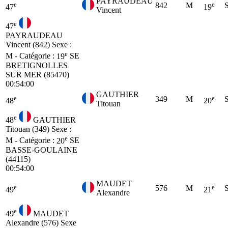
PAYRAUDEAU
e
e
842
M
47
19
Vincent
e
47
PAYRAUDEAU
Vincent (842)
Sexe :
e
M - Catégorie :
19
SE
BRETIGNOLLES
SUR MER (85470)
00:54:00
GAUTHIER
e
e
349
M
48
20
Titouan
e
48
GAUTHIER
Titouan (349)
Sexe :
e
M - Catégorie :
20
SE
BASSE-GOULAINE
(44115)
00:54:00
MAUDET
e
e
576
M
49
21
Alexandre
e
49
MAUDET
Alexandre (576)
Sexe