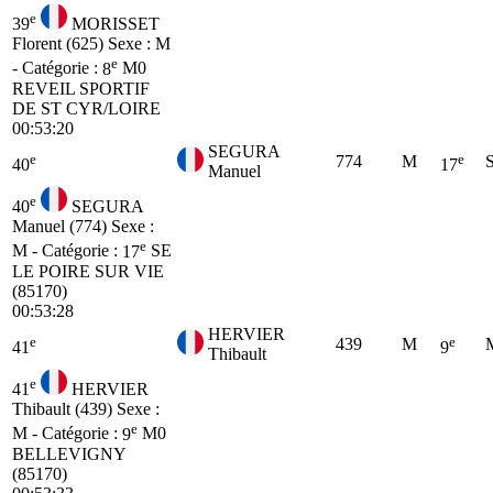
e
39
MORISSET
Florent (625)
Sexe : M
e
- Catégorie :
8
M0
REVEIL SPORTIF
DE ST CYR/LOIRE
00:53:20
SEGURA
e
e
774
M
40
17
Manuel
e
40
SEGURA
Manuel (774)
Sexe :
e
M - Catégorie :
17
SE
LE POIRE SUR VIE
(85170)
00:53:28
HERVIER
e
e
439
M
41
9
Thibault
e
41
HERVIER
Thibault (439)
Sexe :
e
M - Catégorie :
9
M0
BELLEVIGNY
(85170)