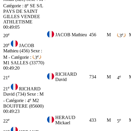
e
Catégorie :
8
SE
S/L
PAYS DE SAINT
GILLES VENDEE
ATHLETISME
00:49:05
e
e
JACOB Mathieu
456
M
20
3
e
20
JACOB
Mathieu (456)
Sexe :
e
M - Catégorie :
3
M1
SALLES (33770)
00:49:20
RICHARD
e
e
734
M
21
4
David
e
21
RICHARD
David (734)
Sexe : M
e
- Catégorie :
4
M2
BOUFFERE (85600)
00:49:23
HERAUD
e
e
433
M
22
5
Mickael
e