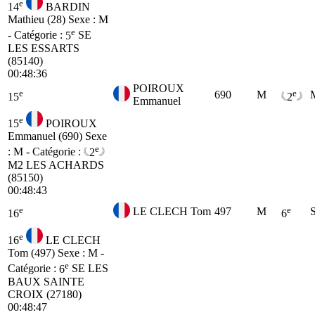
e
14
BARDIN
Mathieu (28)
Sexe : M
e
- Catégorie :
5
SE
LES ESSARTS
(85140)
00:48:36
POIROUX
e
e
690
M
15
2
Emmanuel
e
15
POIROUX
Emmanuel (690)
Sexe
e
: M - Catégorie :
2
M2
LES ACHARDS
(85150)
00:48:43
e
e
LE CLECH Tom
497
M
16
6
e
16
LE CLECH
Tom (497)
Sexe : M -
e
Catégorie :
6
SE
LES
BAUX SAINTE
CROIX (27180)
00:48:47