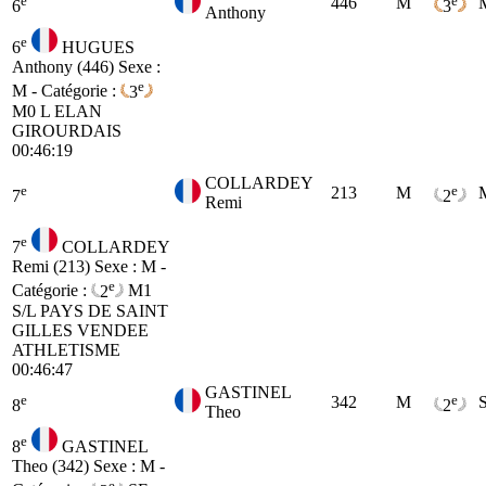
446
M
6
3
Anthony
e
6
HUGUES
Anthony (446)
Sexe :
e
M - Catégorie :
3
M0
L ELAN
GIROURDAIS
00:46:19
COLLARDEY
e
e
213
M
7
2
Remi
e
7
COLLARDEY
Remi (213)
Sexe : M -
e
Catégorie :
2
M1
S/L PAYS DE SAINT
GILLES VENDEE
ATHLETISME
00:46:47
GASTINEL
e
e
342
M
8
2
Theo
e
8
GASTINEL
Theo (342)
Sexe : M -
e