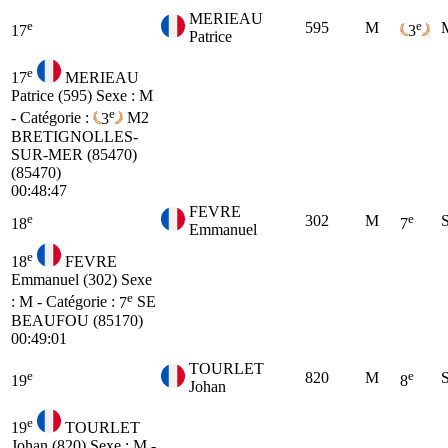
MERIEAU
e
e
595
M
17
3
Patrice
e
17
MERIEAU
Patrice (595)
Sexe : M
e
- Catégorie :
3
M2
BRETIGNOLLES-
SUR-MER (85470)
(85470)
00:48:47
FEVRE
e
e
302
M
18
7
Emmanuel
e
18
FEVRE
Emmanuel (302)
Sexe
e
: M - Catégorie :
7
SE
BEAUFOU (85170)
00:49:01
TOURLET
e
e
820
M
19
8
Johan
e
19
TOURLET
Johan (820)
Sexe : M -