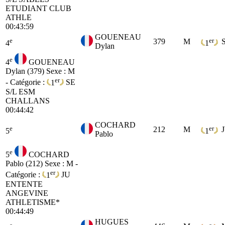
ETUDIANT CLUB
ATHLE
00:43:59
GOUENEAU
e
er
379
M
4
1
Dylan
e
4
GOUENEAU
Dylan (379)
Sexe : M
er
- Catégorie :
1
SE
S/L ESM
CHALLANS
00:44:42
COCHARD
e
er
212
M
5
1
Pablo
e
5
COCHARD
Pablo (212)
Sexe : M -
er
Catégorie :
1
JU
ENTENTE
ANGEVINE
ATHLETISME*
00:44:49
HUGUES
e
e