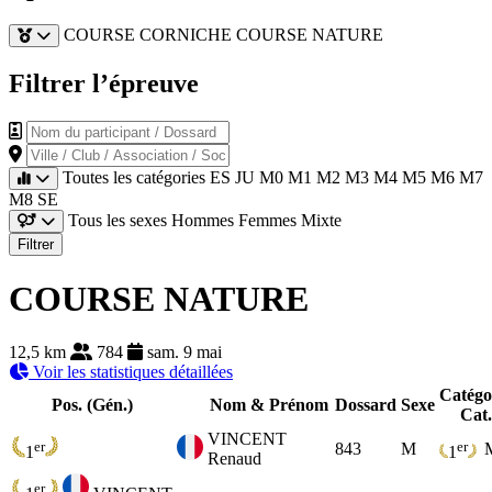
COURSE CORNICHE
COURSE NATURE
Filtrer l’épreuve
Nom du participant / Dossard
Ville / Club / Association / Société
Toutes les catégories
ES
JU
M0
M1
M2
M3
M4
M5
M6
M7
M8
SE
Tous les sexes
Hommes
Femmes
Mixte
Filtrer
COURSE NATURE
12,5 km
784
sam. 9 mai
Voir les statistiques détaillées
Catégo
Pos. (Gén.)
Nom & Prénom
Dossard
Sexe
Cat.
VINCENT
er
er
843
M
1
1
Renaud
er