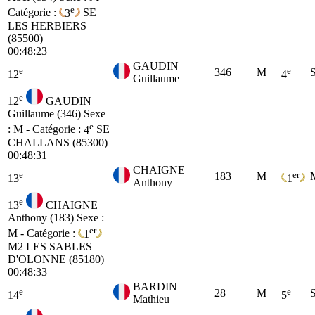
e
Catégorie :
3
SE
LES HERBIERS
(85500)
00:48:23
GAUDIN
e
e
346
M
12
4
Guillaume
e
12
GAUDIN
Guillaume (346)
Sexe
e
: M - Catégorie :
4
SE
CHALLANS (85300)
00:48:31
CHAIGNE
e
er
183
M
13
1
Anthony
e
13
CHAIGNE
Anthony (183)
Sexe :
er
M - Catégorie :
1
M2
LES SABLES
D'OLONNE (85180)
00:48:33
BARDIN
e
e
28
M
14
5
Mathieu