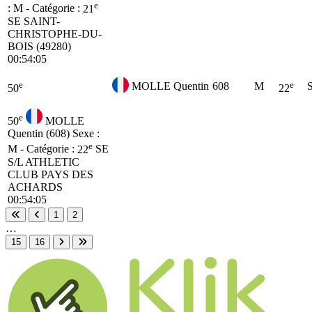
e
: M - Catégorie :
21
SE
SAINT-
CHRISTOPHE-DU-
BOIS (49280)
00:54:05
e
e
MOLLE Quentin
608
M
50
22
e
50
MOLLE
Quentin (608)
Sexe :
e
M - Catégorie :
22
SE
S/L ATHLETIC
CLUB PAYS DES
ACHARDS
00:54:05
1
2
Première page
Page précédente
…
15
16
Page suivante
Dernière page