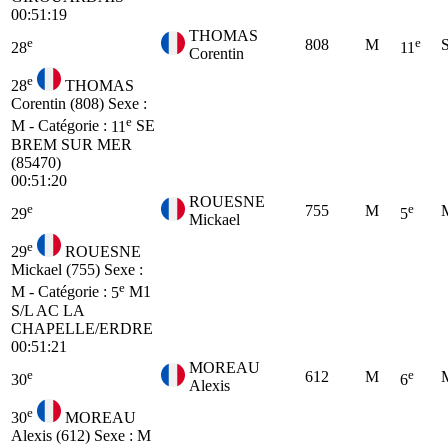
00:51:19
THOMAS
e
e
808
M
28
11
Corentin
e
28
THOMAS
Corentin (808)
Sexe :
e
M - Catégorie :
11
SE
BREM SUR MER
(85470)
00:51:20
ROUESNE
e
e
755
M
29
5
Mickael
e
29
ROUESNE
Mickael (755)
Sexe :
e
M - Catégorie :
5
M1
S/L AC LA
CHAPELLE/ERDRE
00:51:21
MOREAU
e
e
612
M
30
6
Alexis
e
30
MOREAU
Alexis (612)
Sexe : M