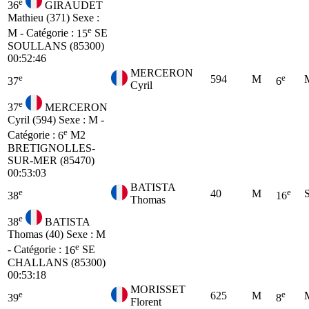
e
36
GIRAUDET
Mathieu (371)
Sexe :
e
M - Catégorie :
15
SE
SOULLANS (85300)
00:52:46
MERCERON
e
e
594
M
37
6
Cyril
e
37
MERCERON
Cyril (594)
Sexe : M -
e
Catégorie :
6
M2
BRETIGNOLLES-
SUR-MER (85470)
00:53:03
BATISTA
e
e
40
M
38
16
Thomas
e
38
BATISTA
Thomas (40)
Sexe : M
e
- Catégorie :
16
SE
CHALLANS (85300)
00:53:18
MORISSET
e
e
625
M
39
8
Florent