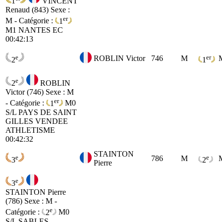
1
VINCENT
Renaud (843)
Sexe :
er
M - Catégorie :
1
M1
NANTES EC
00:42:13
e
er
ROBLIN Victor
746
M
2
1
e
2
ROBLIN
Victor (746)
Sexe : M
er
- Catégorie :
1
M0
S/L PAYS DE SAINT
GILLES VENDEE
ATHLETISME
00:42:32
STAINTON
e
e
786
M
3
2
Pierre
e
3
STAINTON Pierre
(786)
Sexe : M -
e
Catégorie :
2
M0
S/L SABLES