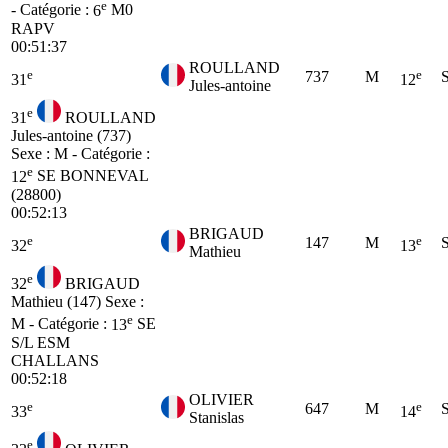
e
- Catégorie :
6
M0
RAPV
00:51:37
ROULLAND
e
e
737
M
31
12
Jules-antoine
e
31
ROULLAND
Jules-antoine (737)
Sexe : M - Catégorie :
e
12
SE
BONNEVAL
(28800)
00:52:13
BRIGAUD
e
e
147
M
32
13
Mathieu
e
32
BRIGAUD
Mathieu (147)
Sexe :
e
M - Catégorie :
13
SE
S/L ESM
CHALLANS
00:52:18
OLIVIER
e
e
647
M
33
14
Stanislas
e