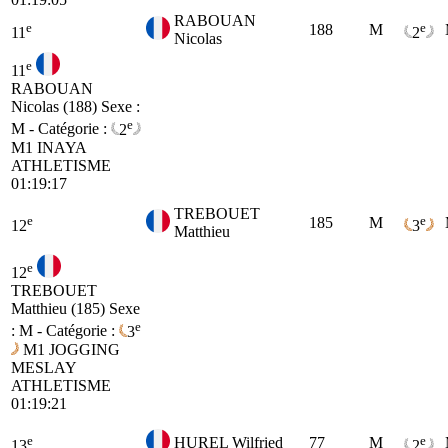
RABOUAN
e
e
188
M
11
2
Nicolas
e
11
RABOUAN
Nicolas (188)
Sexe :
e
M - Catégorie :
2
M1
INAYA
ATHLETISME
01:19:17
TREBOUET
e
e
185
M
12
3
Matthieu
e
12
TREBOUET
Matthieu (185)
Sexe
e
: M - Catégorie :
3
M1
JOGGING
MESLAY
ATHLETISME
01:19:21
e
e
HUREL Wilfried
77
M
13
2