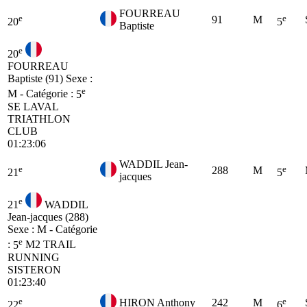
FOURREAU
e
e
91
M
20
5
Baptiste
e
20
FOURREAU
Baptiste (91)
Sexe :
e
M - Catégorie :
5
SE
LAVAL
TRIATHLON
CLUB
01:23:06
WADDIL Jean-
e
e
288
M
21
5
jacques
e
21
WADDIL
Jean-jacques (288)
Sexe : M - Catégorie
e
:
5
M2
TRAIL
RUNNING
SISTERON
01:23:40
e
e
HIRON Anthony
242
M
22
6