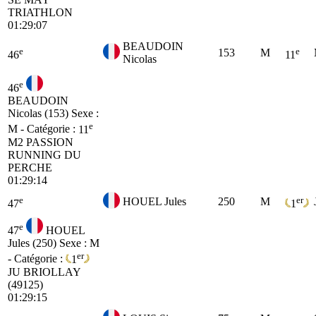
TRIATHLON
01:29:07
BEAUDOIN
e
e
153
M
46
11
Nicolas
e
46
BEAUDOIN
Nicolas (153)
Sexe :
e
M - Catégorie :
11
M2
PASSION
RUNNING DU
PERCHE
01:29:14
e
er
HOUEL Jules
250
M
47
1
e
47
HOUEL
Jules (250)
Sexe : M
er
- Catégorie :
1
JU
BRIOLLAY
(49125)
01:29:15