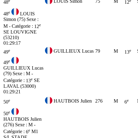
e
e
LOUIS Simon
75
M
48
12
e
48
LOUIS
Simon (75)
Sexe :
e
M - Catégorie :
12
SE
LOUVIGNE
(53210)
01:29:17
e
e
GUILLIEUX Lucas
79
M
49
13
e
49
GUILLIEUX Lucas
(79)
Sexe : M -
e
Catégorie :
13
SE
LAVAL (53000)
01:29:21
e
e
HAUTBOIS Julien
276
M
50
6
e
50
HAUTBOIS Julien
(276)
Sexe : M -
e
Catégorie :
6
M1
S/L STADE