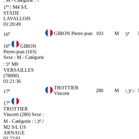
: M - Catégorie :
er
1
M4
S/L
STADE
LAVALLOIS
01:20:49
e
e
GIBON Pierre-jean
103
M
16
5
e
16
GIBON
Pierre-jean (103)
Sexe : M - Catégorie
e
:
5
M0
VERSAILLES
(78000)
01:21:36
TROTTIER
e
e
280
M
17
3
Vincent
e
17
TROTTIER
Vincent (280)
Sexe :
e
M - Catégorie :
3
M2
S/L US
ARNAGE
01:22:01