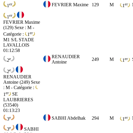
er
er
FEVRIER Maxime
129
M
1
1
er
1
FEVRIER Maxime
(129)
Sexe : M -
er
Catégorie :
1
M1
S/L STADE
LAVALLOIS
01:12:58
RENAUDIER
e
er
249
M
2
1
Antoine
e
2
RENAUDIER
Antoine (249)
Sexe
: M - Catégorie :
er
1
SE
LAUBRIERES
(53540)
01:13:23
e
er
SABHI Abdelhak
294
M
3
1
e
3
SABHI