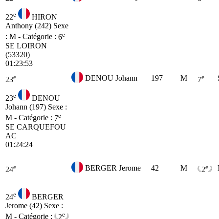
e
22
HIRON
Anthony (242)
Sexe
e
: M - Catégorie :
6
SE
LOIRON
(53320)
01:23:53
e
e
DENOU Johann
197
M
23
7
e
23
DENOU
Johann (197)
Sexe :
e
M - Catégorie :
7
SE
CARQUEFOU
AC
01:24:24
e
e
BERGER Jerome
42
M
24
2
e
24
BERGER
Jerome (42)
Sexe :
e
M - Catégorie :
2