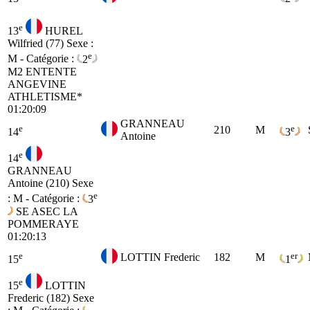
e
13
HUREL
Wilfried (77)
Sexe :
e
M - Catégorie :
2
M2
ENTENTE
ANGEVINE
ATHLETISME*
01:20:09
GRANNEAU
e
e
210
M
14
3
Antoine
e
14
GRANNEAU
Antoine (210)
Sexe
e
: M - Catégorie :
3
SE
ASEC LA
POMMERAYE
01:20:13
e
er
LOTTIN Frederic
182
M
15
1
e
15
LOTTIN
Frederic (182)
Sexe