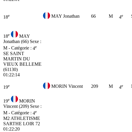
e
e
MAY Jonathan
66
M
18
4
e
18
MAY
Jonathan (66)
Sexe :
e
M - Catégorie :
4
SE
SAINT
MARTIN DU
VIEUX BELLEME
(61130)
01:22:14
e
e
MORIN Vincent
209
M
19
4
e
19
MORIN
Vincent (209)
Sexe :
e
M - Catégorie :
4
M2
ATHLETISME
SARTHE LOIR 72
01:22:20