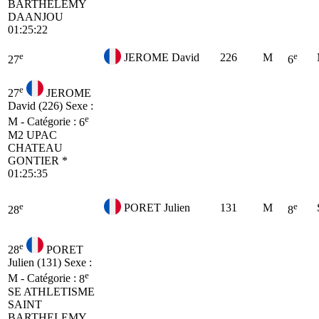
BARTHELEMY
DAANJOU
01:25:22
e
e
JEROME David
226
M
27
6
e
27
JEROME
David (226)
Sexe :
e
M - Catégorie :
6
M2
UPAC
CHATEAU
GONTIER *
01:25:35
e
e
PORET Julien
131
M
28
8
e
28
PORET
Julien (131)
Sexe :
e
M - Catégorie :
8
SE
ATHLETISME
SAINT
BARTHELEMY