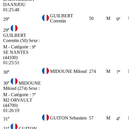
DAANJOU
01:25:48
GUILBERT
e
e
50
M
29
9
Corentin
e
29
GUILBERT
Corentin (50)
Sexe :
e
M - Catégorie :
9
SE
NANTES
(44100)
01:25:51
e
e
MIDOUNE Miloud
274
M
30
7
e
30
MIDOUNE
Miloud (274)
Sexe :
e
M - Catégorie :
7
M2
ORVAULT
(44700)
01:26:19
e
e
GUITON Sebastien
57
M
31
4
e
31
GUITON