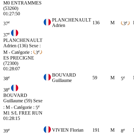
M0
ENTRAMMES
(53260)
01:27:50
PLANCHENAULT
e
e
136
M
37
3
Adrien
e
37
PLANCHENAULT
Adrien (136)
Sexe :
e
M - Catégorie :
3
ES
PRECIGNE
(72300)
01:28:07
BOUVARD
e
e
59
M
38
5
Guillaume
e
38
BOUVARD
Guillaume (59)
Sexe
e
: M - Catégorie :
5
M1
S/L FREE RUN
01:28:15
e
e
VIVIEN Florian
191
M
39
8