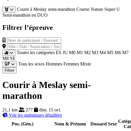
Courir à Meslay semi-marathon
Course Nature Super U
Semi-marathon en DUO
Filtrer l’épreuve
Nom du participant / Dossard
Ville / Club / Association / Société
Toutes les catégories
ES
JU
M0
M1
M2
M3
M4
M5
M6
M7
M8
SE
Tous les sexes
Hommes
Femmes
Mixte
Filtrer
Courir à Meslay semi-
marathon
21,1 km
277
dim. 15 oct.
Voir les statistiques détaillées
Catégo
Pos. (Gén.)
Nom & Prénom
Dossard
Sexe
Cat