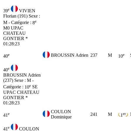
e
39
VIVIEN
Florian (191)
Sexe :
e
M - Catégorie :
8
M0
UPAC
CHATEAU
GONTIER *
01:28:23
e
e
BROUSSIN Adrien
237
M
40
10
e
40
BROUSSIN Adrien
(237)
Sexe : M -
e
Catégorie :
10
SE
UPAC CHATEAU
GONTIER *
01:28:23
COULON
e
er
241
M
41
1
Dominique
e
41
COULON