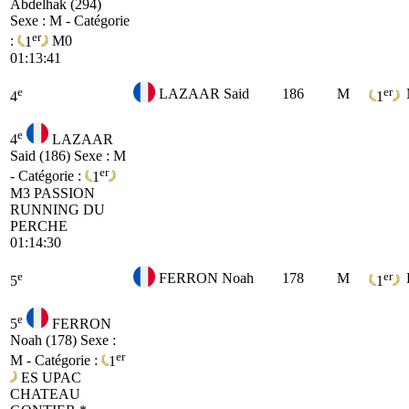
Abdelhak (294)
Sexe : M - Catégorie
er
:
1
M0
01:13:41
e
er
LAZAAR Said
186
M
4
1
e
4
LAZAAR
Said (186)
Sexe : M
er
- Catégorie :
1
M3
PASSION
RUNNING DU
PERCHE
01:14:30
e
er
FERRON Noah
178
M
5
1
e
5
FERRON
Noah (178)
Sexe :
er
M - Catégorie :
1
ES
UPAC
CHATEAU