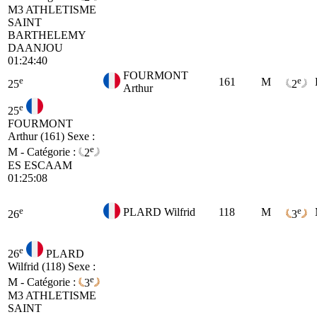
M3
ATHLETISME
SAINT
BARTHELEMY
DAANJOU
01:24:40
FOURMONT
e
e
161
M
25
2
Arthur
e
25
FOURMONT
Arthur (161)
Sexe :
e
M - Catégorie :
2
ES
ESCAAM
01:25:08
e
e
PLARD Wilfrid
118
M
26
3
e
26
PLARD
Wilfrid (118)
Sexe :
e
M - Catégorie :
3
M3
ATHLETISME
SAINT