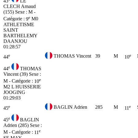
43
LE
CLECH Arnaud
(155)
Sexe : M -
e
Catégorie :
9
M0
ATHLETISME
SAINT
BARTHELEMY
DAANJOU
01:28:57
e
e
THOMAS Vincent
39
M
44
10
e
44
THOMAS
Vincent (39)
Sexe :
e
M - Catégorie :
10
M2
L HUISSERIE
JOOGING
01:29:03
e
e
BAGLIN Adrien
285
M
45
11
e
45
BAGLIN
Adrien (285)
Sexe :
e
M - Catégorie :
11
SE
MAY