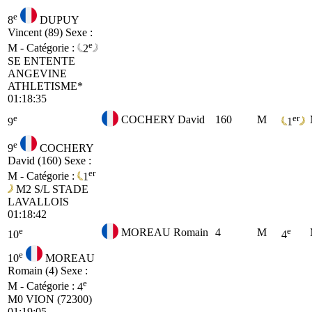
e
8
DUPUY
Vincent (89)
Sexe :
e
M - Catégorie :
2
SE
ENTENTE
ANGEVINE
ATHLETISME*
01:18:35
e
er
COCHERY David
160
M
9
1
e
9
COCHERY
David (160)
Sexe :
er
M - Catégorie :
1
M2
S/L STADE
LAVALLOIS
01:18:42
e
e
MOREAU Romain
4
M
10
4
e
10
MOREAU
Romain (4)
Sexe :
e
M - Catégorie :
4
M0
VION (72300)
01:19:05