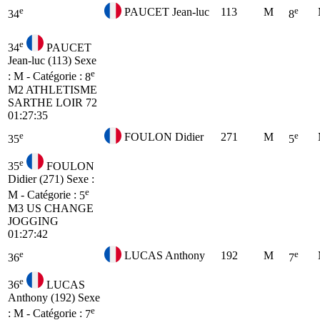
e
e
PAUCET Jean-luc
113
M
34
8
e
34
PAUCET
Jean-luc (113)
Sexe
e
: M - Catégorie :
8
M2
ATHLETISME
SARTHE LOIR 72
01:27:35
e
e
FOULON Didier
271
M
35
5
e
35
FOULON
Didier (271)
Sexe :
e
M - Catégorie :
5
M3
US CHANGE
JOGGING
01:27:42
e
e
LUCAS Anthony
192
M
36
7
e
36
LUCAS
Anthony (192)
Sexe
e
: M - Catégorie :
7