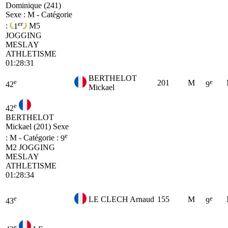
Dominique (241)
Sexe : M - Catégorie
er
:
1
M5
JOGGING
MESLAY
ATHLETISME
01:28:31
BERTHELOT
e
e
201
M
42
9
Mickael
e
42
BERTHELOT
Mickael (201)
Sexe
e
: M - Catégorie :
9
M2
JOGGING
MESLAY
ATHLETISME
01:28:34
e
e
LE CLECH Arnaud
155
M
43
9
e