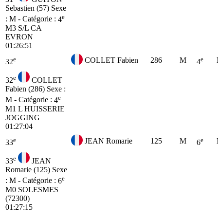
Sebastien (57)
Sexe
e
: M - Catégorie :
4
M3
S/L CA
EVRON
01:26:51
e
e
COLLET Fabien
286
M
32
4
e
32
COLLET
Fabien (286)
Sexe :
e
M - Catégorie :
4
M1
L HUISSERIE
JOGGING
01:27:04
e
e
JEAN Romarie
125
M
33
6
e
33
JEAN
Romarie (125)
Sexe
e
: M - Catégorie :
6
M0
SOLESMES
(72300)
01:27:15