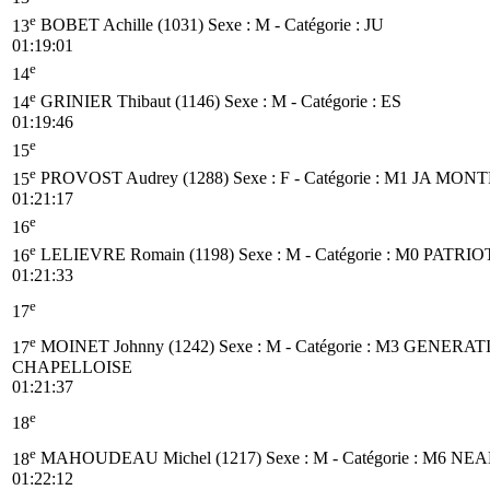
e
13
BOBET Achille (1031)
Sexe : M - Catégorie :
JU
01:19:01
e
14
e
14
GRINIER Thibaut (1146)
Sexe : M - Catégorie :
ES
01:19:46
e
15
e
15
PROVOST Audrey (1288)
Sexe : F - Catégorie :
M1
JA MONT
01:21:17
e
16
e
16
LELIEVRE Romain (1198)
Sexe : M - Catégorie :
M0
PATRIO
01:21:33
e
17
e
17
MOINET Johnny (1242)
Sexe : M - Catégorie :
M3
GENERATI
CHAPELLOISE
01:21:37
e
18
e
18
MAHOUDEAU Michel (1217)
Sexe : M - Catégorie :
M6
NEA
01:22:12