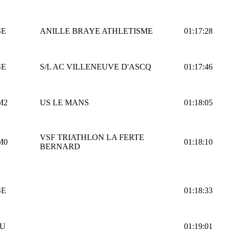
SE
ANILLE BRAYE ATHLETISME
01:17:28
SE
S/L AC VILLENEUVE D'ASCQ
01:17:46
M2
US LE MANS
01:18:05
VSF TRIATHLON LA FERTE
M0
01:18:10
BERNARD
SE
01:18:33
JU
01:19:01