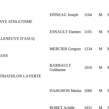
EPINEAU Joseph
1104
M
AYE ATHLETISME
ESNAULT Damien
1105
M
ILLENEUVE D'ASCQ
MERCIER Gregory
1234
M
MANS
BARBAULT
1010
M
Guillaume
 TRIATHLON LA FERTE
DAHURON Marius
1080
M
BOBET Achille
1031
M