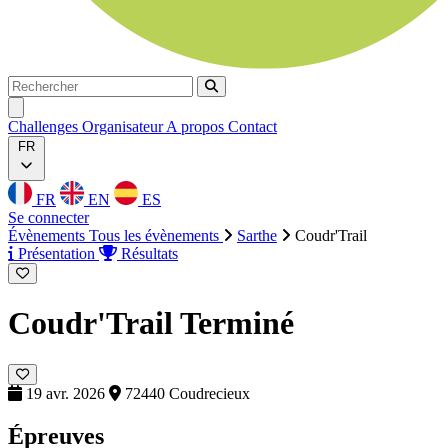
Rechercher
Rechercher
Ouvrir menu
Challenges
Organisateur
A propos
Contact
FR
FR
EN
ES
Se connecter
Évènements
Tous les évènements
Sarthe
Coudr'Trail
Présentation
Résultats
Coudr'Trail
Terminé
19 avr. 2026
72440 Coudrecieux
Épreuves