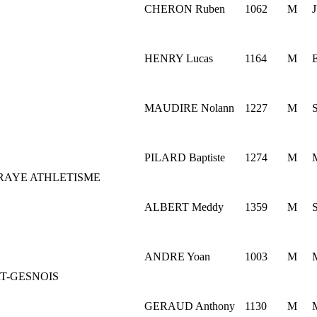
CHERON Ruben
1062
M
HENRY Lucas
1164
M
MAUDIRE Nolann
1227
M
PILARD Baptiste
1274
M
RAYE ATHLETISME
ALBERT Meddy
1359
M
ANDRE Yoan
1003
M
T-GESNOIS
GERAUD Anthony
1130
M