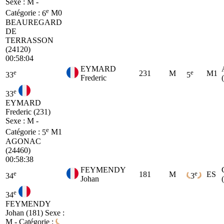
Sexe : M -
e
Catégorie :
6
M0
BEAUREGARD
DE
TERRASSON
(24120)
00:58:04
EYMARD
e
e
231
M
M1
33
5
Frederic
e
33
EYMARD
Frederic (231)
Sexe : M -
e
Catégorie :
5
M1
AGONAC
(24460)
00:58:38
FEYMENDY
e
e
181
M
ES
34
3
Johan
e
34
FEYMENDY
Johan (181)
Sexe :
M - Catégorie :