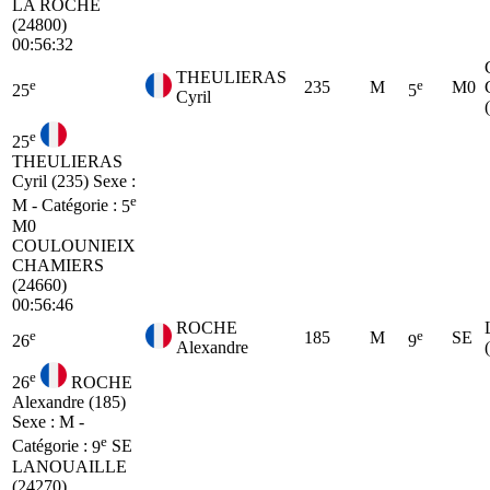
LA ROCHE
(24800)
00:56:32
THEULIERAS
e
e
235
M
M0
25
5
Cyril
e
25
THEULIERAS
Cyril (235)
Sexe :
e
M - Catégorie :
5
M0
COULOUNIEIX
CHAMIERS
(24660)
00:56:46
ROCHE
e
e
185
M
SE
26
9
Alexandre
e
26
ROCHE
Alexandre (185)
Sexe : M -
e
Catégorie :
9
SE
LANOUAILLE
(24270)