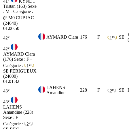
41
KYNDT
Tristan (163)
Sexe
: M - Catégorie :
e
8
M0
CUBJAC
(24640)
01:00:50
e
er
AYMARD Clara
176
F
SE
42
1
e
42
AYMARD Clara
(176)
Sexe : F -
er
Catégorie :
1
SE
PERIGUEUX
(24000)
01:01:32
LAHENS
e
e
228
F
SE
43
2
Amandine
e
43
LAHENS
Amandine (228)
Sexe : F -
e
Catégorie :
2