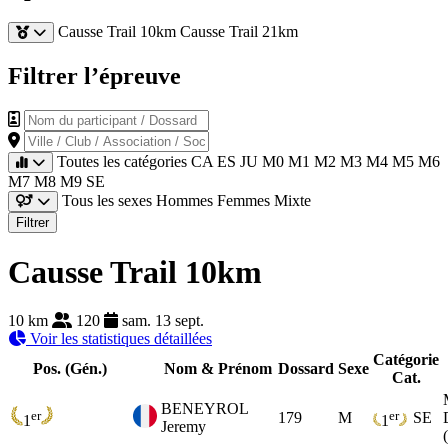
Causse Trail 10km
Causse Trail 21km
Filtrer l’épreuve
Nom du participant / Dossard
Ville / Club / Association / Société
Toutes les catégories
CA
ES
JU
M0
M1
M2
M3
M4
M5
M6
M7
M8
M9
SE
Tous les sexes
Hommes
Femmes
Mixte
Filtrer
Causse Trail 10km
10 km
120
sam. 13 sept.
Voir les statistiques détaillées
Catégorie
Pos. (Gén.)
Nom & Prénom
Dossard
Sexe
Cat.
BENEYROL
er
er
179
M
SE
1
1
Jeremy