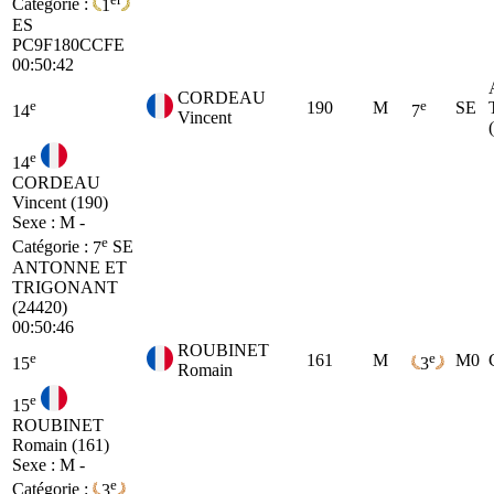
Catégorie :
1
ES
PC9F180CCFE
00:50:42
CORDEAU
e
e
190
M
SE
14
7
Vincent
e
14
CORDEAU
Vincent (190)
Sexe : M -
e
Catégorie :
7
SE
ANTONNE ET
TRIGONANT
(24420)
00:50:46
ROUBINET
e
e
161
M
M0
15
3
Romain
e
15
ROUBINET
Romain (161)
Sexe : M -
e
Catégorie :
3