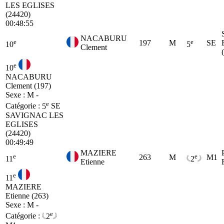
LES EGLISES
(24420)
00:48:55
NACABURU
e
e
197
M
SE
10
5
Clement
e
10
NACABURU
Clement (197)
Sexe : M -
e
Catégorie :
5
SE
SAVIGNAC LES
EGLISES
(24420)
00:49:49
MAZIERE
e
e
263
M
M1
11
2
Etienne
e
11
MAZIERE
Etienne (263)
Sexe : M -
e
Catégorie :
2