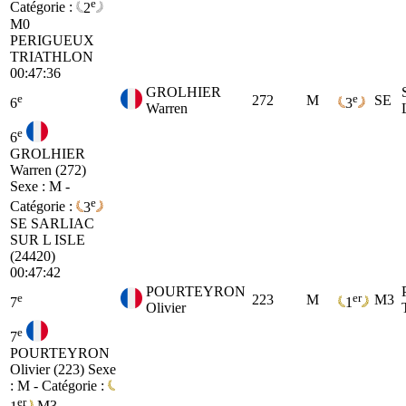
e
Catégorie :
2
M0
PERIGUEUX
TRIATHLON
00:47:36
GROLHIER
e
e
272
M
SE
6
3
Warren
e
6
GROLHIER
Warren (272)
Sexe : M -
e
Catégorie :
3
SE
SARLIAC
SUR L ISLE
(24420)
00:47:42
POURTEYRON
e
er
223
M
M3
7
1
Olivier
e
7
POURTEYRON
Olivier (223)
Sexe
: M - Catégorie :
er