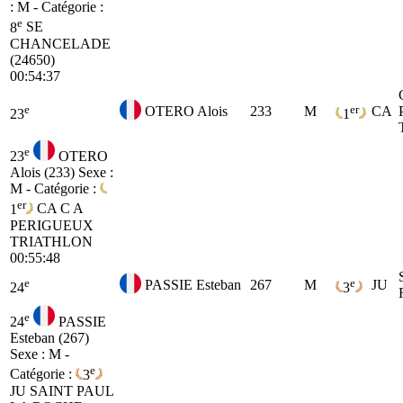
: M - Catégorie :
e
8
SE
CHANCELADE
(24650)
00:54:37
e
er
OTERO Alois
233
M
CA
23
1
e
23
OTERO
Alois (233)
Sexe :
M - Catégorie :
er
1
CA
C A
PERIGUEUX
TRIATHLON
00:55:48
e
e
PASSIE Esteban
267
M
JU
24
3
e
24
PASSIE
Esteban (267)
Sexe : M -
e
Catégorie :
3
JU
SAINT PAUL