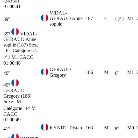
(24330)
01:00:41
VIDAL-
e
e
GERAUD Anne-
187
F
M1
39
2
sophie
e
39
VIDAL-
GERAUD Anne-
sophie (187)
Sexe
: F - Catégorie :
e
2
M1
CACC
01:00:48
GERAUD
e
e
186
M
M1
40
6
Gregory
e
40
GERAUD
Gregory (186)
Sexe : M -
e
Catégorie :
6
M1
CACC
01:00:49
e
e
KYNDT Tristan
163
M
M0
41
8
e