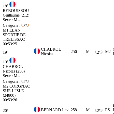
e
18
REBOUISSOU
Guillaume (212)
Sexe : M -
e
Catégorie :
3
M1
ELAN
SPORTIF DE
TRELISSAC
00:53:25
CHABROL
e
e
256
M
M2
19
2
Nicolas
e
19
CHABROL
Nicolas (256)
Sexe : M -
e
Catégorie :
2
M2
CORGNAC
SUR L'ISLE
(24800)
00:53:26
e
e
BERNARD Levi
258
M
ES
20
2