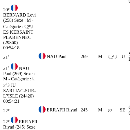
e
20
BERNARD Levi
(258)
Sexe : M -
e
Catégorie :
2
ES
KERSAINT
PLABENNEC
(29860)
00:54:18
e
e
NAU Paul
269
M
JU
21
2
e
21
NAU
Paul (269)
Sexe :
M - Catégorie :
e
2
JU
SARLIAC-SUR-
L?ISLE (24420)
00:54:21
e
e
ERRAFII Riyad
245
M
SE
22
8
e
22
ERRAFII
Riyad (245)
Sexe