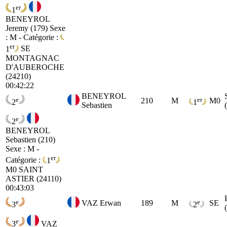
er
1
BENEYROL
Jeremy (179)
Sexe
: M - Catégorie :
er
1
SE
MONTAGNAC
D'AUBEROCHE
(24210)
00:42:22
BENEYROL
e
er
210
M
M0
2
1
Sebastien
e
2
BENEYROL
Sebastien (210)
Sexe : M -
er
Catégorie :
1
M0
SAINT
ASTIER (24110)
00:43:03
e
e
VAZ Erwan
189
M
SE
3
2
e
3
VAZ