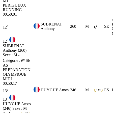
M1
PERIGUEUX
RUNNING
00:50:01
SUBRENAT
e
e
260
M
SE
12
6
Anthony
e
12
SUBRENAT
Anthony (260)
Sexe : M -
e
Catégorie :
6
SE
AS
PREPARATION
OLYMPIQUE
MIDI
00:50:17
e
er
HUYGHE Amos
246
M
ES
13
1
e
13
HUYGHE Amos
(246)
Sexe : M -
er