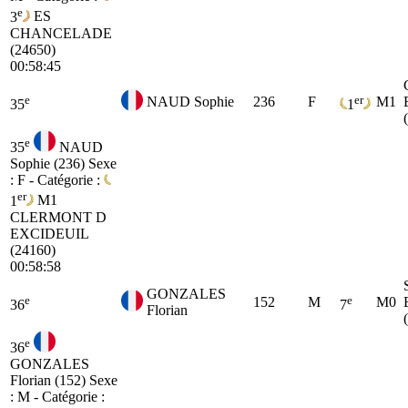
e
3
ES
CHANCELADE
(24650)
00:58:45
e
er
NAUD Sophie
236
F
M1
35
1
e
35
NAUD
Sophie (236)
Sexe
: F - Catégorie :
er
1
M1
CLERMONT D
EXCIDEUIL
(24160)
00:58:58
GONZALES
e
e
152
M
M0
36
7
Florian
e
36
GONZALES
Florian (152)
Sexe
: M - Catégorie :