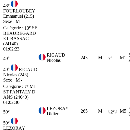
e
48
FOURLOUBEY
Emmanuel (215)
Sexe : M -
e
Catégorie :
13
SE
BEAUREGARD
ET BASSAC
(24140)
01:02:23
RIGAUD
e
e
243
M
M1
49
7
Nicolas
e
49
RIGAUD
Nicolas (243)
Sexe : M -
e
Catégorie :
7
M1
ST PANTALY D
ANS (24640)
01:02:30
LEZORAY
e
e
265
M
M5
50
2
Didier
e
50
LEZORAY