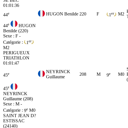
SE
BEC
01:01:36
e
er
HUGON Benilde
220
F
M2
44
1
e
44
HUGON
Benilde (220)
Sexe : F -
er
Catégorie :
1
M2
PERIGUEUX
TRIATHLON
01:01:47
NEYRINCK
e
e
208
M
M0
45
9
Guillaume
e
45
NEYRINCK
Guillaume (208)
Sexe : M -
e
Catégorie :
9
M0
SAINT JEAN D?
ESTISSAC
(24140)