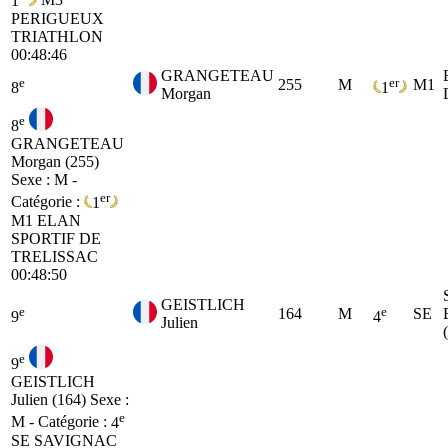
1
M3
PERIGUEUX
TRIATHLON
00:48:46
GRANGETEAU
e
er
255
M
M1
8
1
Morgan
e
8
GRANGETEAU
Morgan (255)
Sexe : M -
er
Catégorie :
1
M1
ELAN
SPORTIF DE
TRELISSAC
00:48:50
GEISTLICH
e
e
164
M
SE
9
4
Julien
e
9
GEISTLICH
Julien (164)
Sexe :
e
M - Catégorie :
4
SE
SAVIGNAC