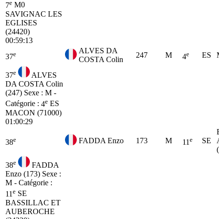
e
7
M0
SAVIGNAC LES
EGLISES
(24420)
00:59:13
ALVES DA
e
e
247
M
ES
37
4
COSTA Colin
e
37
ALVES
DA COSTA Colin
(247)
Sexe : M -
e
Catégorie :
4
ES
MACON (71000)
01:00:29
e
e
FADDA Enzo
173
M
SE
38
11
e
38
FADDA
Enzo (173)
Sexe :
M - Catégorie :
e
11
SE
BASSILLAC ET
AUBEROCHE