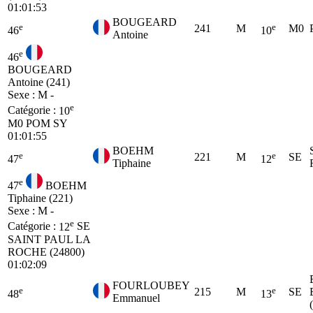
01:01:53
BOUGEARD
e
e
241
M
M0
46
10
Antoine
e
46
BOUGEARD
Antoine (241)
Sexe : M -
e
Catégorie :
10
M0
POM SY
01:01:55
BOEHM
e
e
221
M
SE
47
12
Tiphaine
e
47
BOEHM
Tiphaine (221)
Sexe : M -
e
Catégorie :
12
SE
SAINT PAUL LA
ROCHE (24800)
01:02:09
FOURLOUBEY
e
e
215
M
SE
48
13
Emmanuel