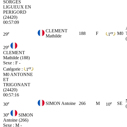
SORGES
LIGUEUX EN
PERIGORD
(24420)
00:57:09
CLEMENT
e
er
188
F
M0
29
1
Mathilde
e
29
CLEMENT
Mathilde (188)
Sexe : F -
er
Catégorie :
1
M0
ANTONNE
ET
TRIGONANT
(24420)
00:57:16
e
e
SIMON Antoine
266
M
SE
30
10
e
30
SIMON
Antoine (266)
Sexe : M -