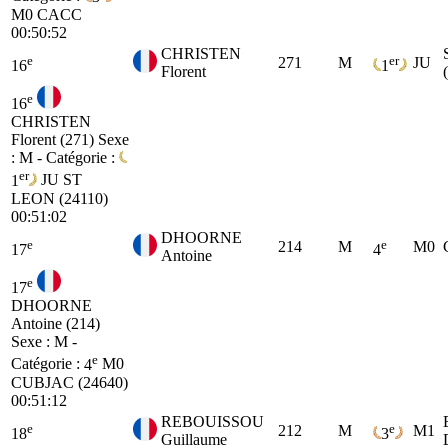
M0
CACC
00:50:52
CHRISTEN
e
er
271
M
JU
16
1
Florent
e
16
CHRISTEN
Florent (271)
Sexe
: M - Catégorie :
er
1
JU
ST
LEON (24110)
00:51:02
DHOORNE
e
e
214
M
M0
17
4
Antoine
e
17
DHOORNE
Antoine (214)
Sexe : M -
e
Catégorie :
4
M0
CUBJAC (24640)
00:51:12
REBOUISSOU
e
e
212
M
M1
18
3
Guillaume