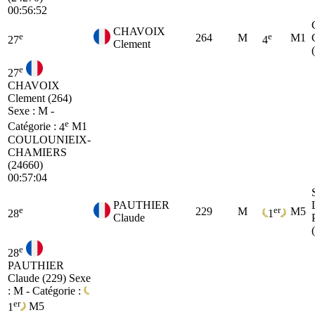
00:56:52
CHAVOIX
e
e
264
M
M1
27
4
Clement
e
27
CHAVOIX
Clement (264)
Sexe : M -
e
Catégorie :
4
M1
COULOUNIEIX-
CHAMIERS
(24660)
00:57:04
PAUTHIER
e
er
229
M
M5
28
1
Claude
e
28
PAUTHIER
Claude (229)
Sexe
: M - Catégorie :
er
1
M5