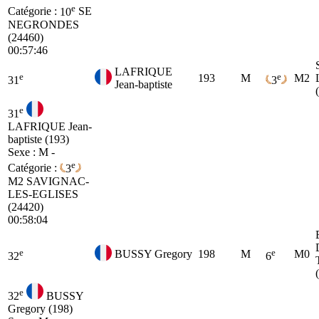
e
Catégorie :
10
SE
NEGRONDES
(24460)
00:57:46
LAFRIQUE
e
e
193
M
M2
31
3
Jean-baptiste
e
31
LAFRIQUE Jean-
baptiste (193)
Sexe : M -
e
Catégorie :
3
M2
SAVIGNAC-
LES-EGLISES
(24420)
00:58:04
e
e
BUSSY Gregory
198
M
M0
32
6
e
32
BUSSY
Gregory (198)