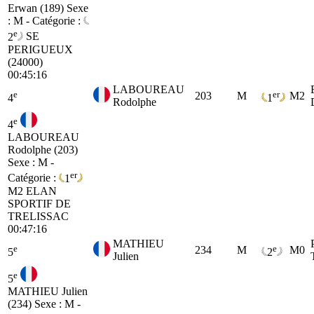
Erwan (189)
Sexe
: M - Catégorie :
e
2
SE
PERIGUEUX
(24000)
00:45:16
LABOUREAU
e
er
203
M
M2
4
1
Rodolphe
e
4
LABOUREAU
Rodolphe (203)
Sexe : M -
er
Catégorie :
1
M2
ELAN
SPORTIF DE
TRELISSAC
00:47:16
MATHIEU
e
e
234
M
M0
5
2
Julien
e
5
MATHIEU Julien
(234)
Sexe : M -