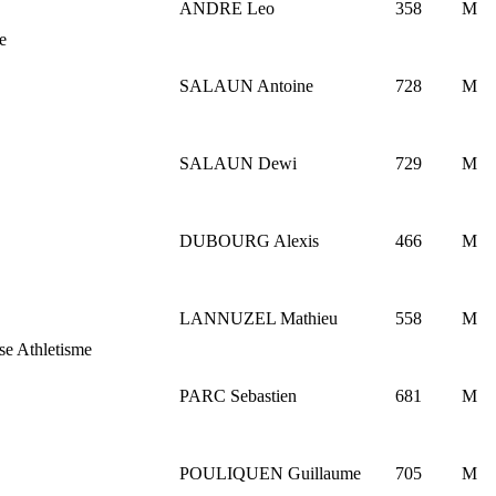
ANDRE Leo
358
M
e
SALAUN Antoine
728
M
SALAUN Dewi
729
M
DUBOURG Alexis
466
M
LANNUZEL Mathieu
558
M
ise Athletisme
PARC Sebastien
681
M
POULIQUEN Guillaume
705
M