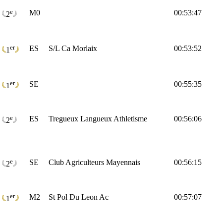
e
M0
00:53:47
2
er
ES
S/L Ca Morlaix
00:53:52
1
er
SE
00:55:35
1
e
ES
Tregueux Langueux Athletisme
00:56:06
2
e
SE
Club Agriculteurs Mayennais
00:56:15
2
er
M2
St Pol Du Leon Ac
00:57:07
1