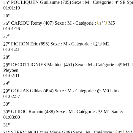
e
e
25
POULIQUEN Guillaume (705)
Sexe : M - Catégorie :
9
SE
Spe
01:01:19
e
26
e
er
26
CARIOU Remy (407)
Sexe : M - Catégorie :
1
M5
01:01:26
e
27
e
e
27
PICHON Eric (695)
Sexe : M - Catégorie :
2
M2
01:01:41
e
28
e
e
28
DECOTTIGNIES Mathieu (451)
Sexe : M - Catégorie :
4
M1
T
Pleyben
01:02:11
e
29
e
e
29
GOLIAS Gildas (494)
Sexe : M - Catégorie :
8
M0
Utma
01:02:57
e
30
e
e
30
GLIDIC Romain (488)
Sexe : M - Catégorie :
5
M1
Santec
01:03:00
e
31
e
e
31
STERVINOU Yves Marie (749)
Sexe : M - Catégorie :
3
M2