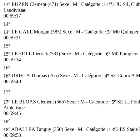
e
er
13
EUZEN Clement (471)
Sexe : M - Catégorie :
1
JU
S/L Club
Landivisiau
00:59:17
e
14
e
e
14
LE GALL Morgan (585)
Sexe : M - Catégorie :
5
M0
Quimper 
00:59:21
e
15
e
e
15
LE FOLL Pierrick (581)
Sexe : M - Catégorie :
6
M0
Pompiers 
00:59:34
e
16
e
e
16
URIETA Thomas (765)
Sexe : M - Catégorie :
4
SE
Courir A M
00:59:40
e
17
e
e
17
LE BLOAS Clement (565)
Sexe : M - Catégorie :
5
SE
La Foul
Athletisme
00:59:45
e
18
e
e
18
ABALLEA Tanguy (350)
Sexe : M - Catégorie :
3
ES
Stade 
00:59:53