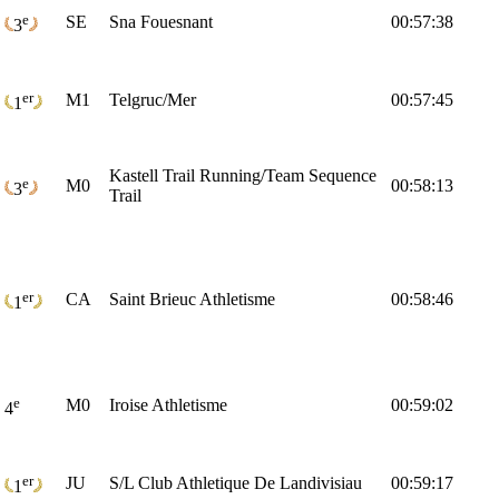
e
SE
Sna Fouesnant
00:57:38
3
er
M1
Telgruc/Mer
00:57:45
1
Kastell Trail Running/Team Sequence
e
M0
00:58:13
3
Trail
er
CA
Saint Brieuc Athletisme
00:58:46
1
e
M0
Iroise Athletisme
00:59:02
4
er
JU
S/L Club Athletique De Landivisiau
00:59:17
1