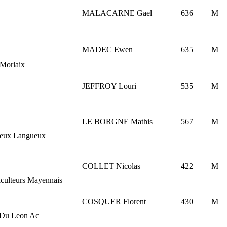
MALACARNE Gael
636
M
MADEC Ewen
635
M
Morlaix
JEFFROY Louri
535
M
LE BORGNE Mathis
567
M
eux Langueux
COLLET Nicolas
422
M
culteurs Mayennais
COSQUER Florent
430
M
 Du Leon Ac