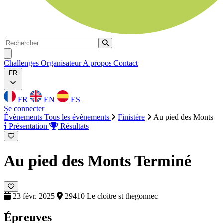
Rechercher
Rechercher
Ouvrir menu
Challenges
Organisateur
A propos
Contact
FR
FR
EN
ES
Se connecter
Évènements
Tous les évènements
Finistère
Au pied des Monts
Présentation
Résultats
Au pied des Monts
Terminé
23 févr. 2025
29410 Le cloitre st thegonnec
Épreuves