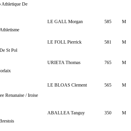
 Athletique De
LE GALL Morgan
585
M
Athletisme
LE FOLL Pierrick
581
M
De St Pol
URIETA Thomas
765
M
orlaix
LE BLOAS Clement
565
M
ee Renanaise / Iroise
ABALLEA Tanguy
350
M
Brestois