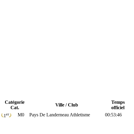
Catégorie
Temps
Ville / Club
Cat.
officiel
er
M0
Pays De Landerneau Athletisme
00:53:46
1