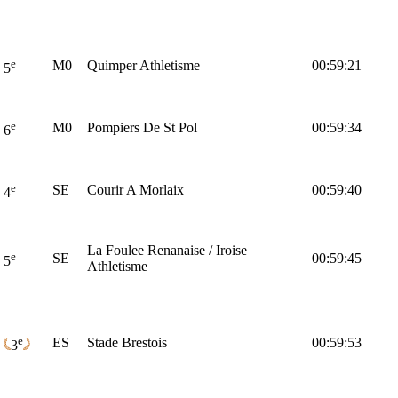
e
M0
Quimper Athletisme
00:59:21
5
e
M0
Pompiers De St Pol
00:59:34
6
e
SE
Courir A Morlaix
00:59:40
4
La Foulee Renanaise / Iroise
e
SE
00:59:45
5
Athletisme
e
ES
Stade Brestois
00:59:53
3