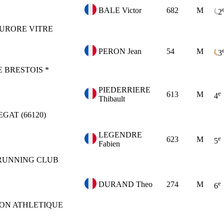
BALE Victor
682
M
2
AURORE VITRE
PERON Jean
54
M
3
 BRESTOIS *
PIEDERRIERE
e
613
M
4
Thibault
EGAT (66120)
LEGENDRE
e
623
M
5
Fabien
RUNNING CLUB
e
DURAND Theo
274
M
6
ION ATHLETIQUE