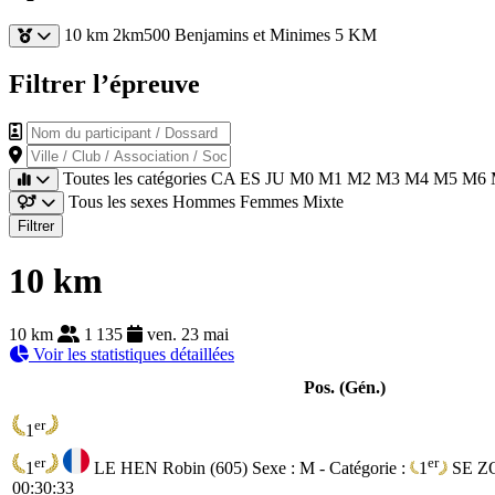
10 km
2km500 Benjamins et Minimes
5 KM
Filtrer l’épreuve
Nom du participant / Dossard
Ville / Club / Association / Société
Toutes les catégories
CA
ES
JU
M0
M1
M2
M3
M4
M5
M6
Tous les sexes
Hommes
Femmes
Mixte
Filtrer
10 km
10 km
1 135
ven. 23 mai
Voir les statistiques détaillées
Pos. (Gén.)
er
1
er
er
1
LE HEN Robin (605)
Sexe : M - Catégorie :
1
SE
Z
00:30:33