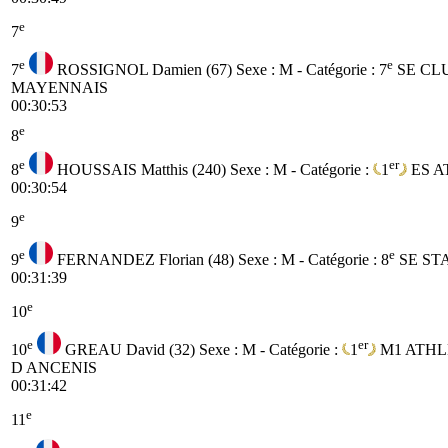
e
7
e
e
7
ROSSIGNOL Damien (67)
Sexe : M - Catégorie :
7
SE
CL
MAYENNAIS
00:30:53
e
8
e
er
8
HOUSSAIS Matthis (240)
Sexe : M - Catégorie :
1
ES
A
00:30:54
e
9
e
e
9
FERNANDEZ Florian (48)
Sexe : M - Catégorie :
8
SE
ST
00:31:39
e
10
e
er
10
GREAU David (32)
Sexe : M - Catégorie :
1
M1
ATHL
D ANCENIS
00:31:42
e
11