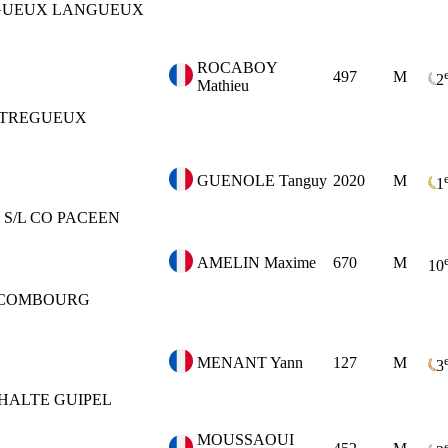
GUEUX LANGUEUX
ROCABOY
497
M
2
Mathieu
TREGUEUX
GUENOLE Tanguy
2020
M
1
S/L CO PACEEN
AMELIN Maxime
670
M
10
 COMBOURG
MENANT Yann
127
M
3
HALTE GUIPEL
MOUSSAOUI