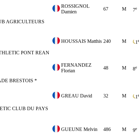
ROSSIGNOL
e
67
M
7
Damien
UB AGRICULTEURS
HOUSSAIS Matthis
240
M
1
THLETIC PONT REAN
FERNANDEZ
e
48
M
8
Florian
ADE BRESTOIS *
GREAU David
32
M
1
ETIC CLUB DU PAYS
e
GUEUNE Melvin
486
M
9