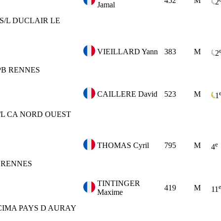
452
M
2
Jamal
S/L DUCLAIR LE
VIEILLARD Yann
383
M
2
PB RENNES
CAILLERE David
523
M
1
/L CA NORD OUEST
e
THOMAS Cyril
795
M
4
A RENNES
TINTINGER
419
M
11
Maxime
CIMA PAYS D AURAY