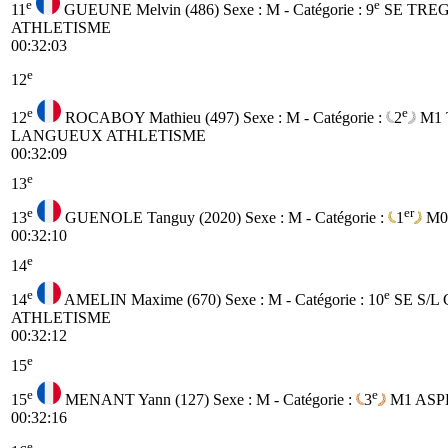
e
e
11
GUEUNE Melvin (486)
Sexe : M - Catégorie :
9
SE
TRE
ATHLETISME
00:32:03
e
12
e
e
12
ROCABOY Mathieu (497)
Sexe : M - Catégorie :
2
M1
LANGUEUX ATHLETISME
00:32:09
e
13
e
er
13
GUENOLE Tanguy (2020)
Sexe : M - Catégorie :
1
M0
00:32:10
e
14
e
e
14
AMELIN Maxime (670)
Sexe : M - Catégorie :
10
SE
S/L
ATHLETISME
00:32:12
e
15
e
e
15
MENANT Yann (127)
Sexe : M - Catégorie :
3
M1
ASP
00:32:16
e