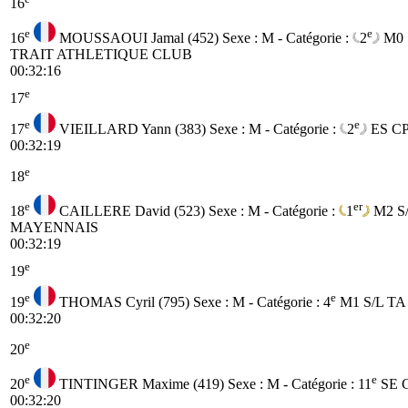
16
e
e
16
MOUSSAOUI Jamal (452)
Sexe : M - Catégorie :
2
M0
TRAIT ATHLETIQUE CLUB
00:32:16
e
17
e
e
17
VIEILLARD Yann (383)
Sexe : M - Catégorie :
2
ES
C
00:32:19
e
18
e
er
18
CAILLERE David (523)
Sexe : M - Catégorie :
1
M2
S
MAYENNAIS
00:32:19
e
19
e
e
19
THOMAS Cyril (795)
Sexe : M - Catégorie :
4
M1
S/L T
00:32:20
e
20
e
e
20
TINTINGER Maxime (419)
Sexe : M - Catégorie :
11
SE
00:32:20