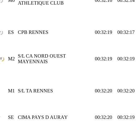
M0
00:32:16
00:32:14
ATHLETIQUE CLUB
e
ES
CPB RENNES
00:32:19
00:32:17
S/L CA NORD OUEST
er
M2
00:32:19
00:32:19
MAYENNAIS
M1
S/L TA RENNES
00:32:20
00:32:20
e
SE
CIMA PAYS D AURAY
00:32:20
00:32:19