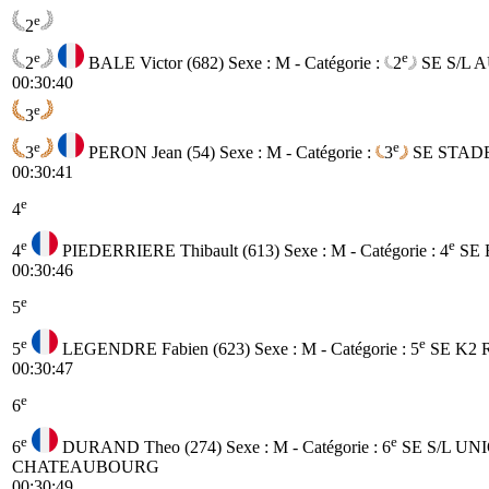
e
2
e
e
2
BALE Victor (682)
Sexe : M - Catégorie :
2
SE
S/L 
00:30:40
e
3
e
e
3
PERON Jean (54)
Sexe : M - Catégorie :
3
SE
STADE
00:30:41
e
4
e
e
4
PIEDERRIERE Thibault (613)
Sexe : M - Catégorie :
4
SE
00:30:46
e
5
e
e
5
LEGENDRE Fabien (623)
Sexe : M - Catégorie :
5
SE
K2 
00:30:47
e
6
e
e
6
DURAND Theo (274)
Sexe : M - Catégorie :
6
SE
S/L UN
CHATEAUBOURG
00:30:49