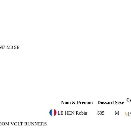
M7
M8
SE
Ca
Nom & Prénom
Dossard
Sexe
LE HEN Robin
605
M
1
OOM VOLT RUNNERS