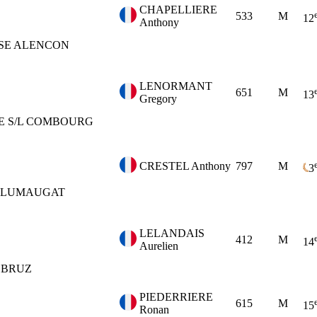
CHAPELLIERE
533
M
12
Anthony
SE
ALENCON
LENORMANT
651
M
13
Gregory
E
S/L COMBOURG
CRESTEL Anthony
797
M
3
PLUMAUGAT
LELANDAIS
412
M
14
Aurelien
BRUZ
PIEDERRIERE
615
M
15
Ronan