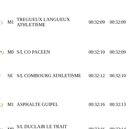
TREGUEUX LANGUEUX
e
M1
00:32:09
00:32:09
ATHLETISME
er
M0
S/L CO PACEEN
00:32:10
00:32:09
e
SE
S/L COMBOURG ATHLETISME
00:32:12
00:32:10
e
M1
ASPHALTE GUIPEL
00:32:16
00:32:13
S/L DUCLAIR LE TRAIT
e