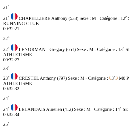
e
21
e
e
21
CHAPELLIERE Anthony (533)
Sexe : M - Catégorie :
12
RUNNING CLUB
00:32:21
e
22
e
e
22
LENORMANT Gregory (651)
Sexe : M - Catégorie :
13
S
ATHLETISME
00:32:27
e
23
e
e
23
CRESTEL Anthony (797)
Sexe : M - Catégorie :
3
M0
ATHLETISME
00:32:32
e
24
e
e
24
LELANDAIS Aurelien (412)
Sexe : M - Catégorie :
14
SE
00:32:34
e
25