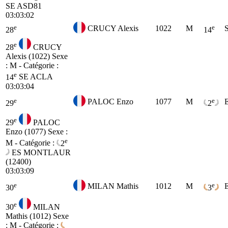
SE
ASD81
03:03:02
e
e
CRUCY Alexis
1022
M
28
14
e
28
CRUCY
Alexis (1022)
Sexe
: M - Catégorie :
e
14
SE
ACLA
03:03:04
e
e
PALOC Enzo
1077
M
29
2
e
29
PALOC
Enzo (1077)
Sexe :
e
M - Catégorie :
2
ES
MONTLAUR
(12400)
03:03:09
e
e
MILAN Mathis
1012
M
30
3
e
30
MILAN
Mathis (1012)
Sexe
: M - Catégorie :