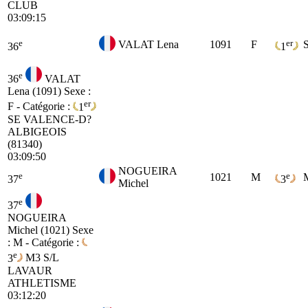
CLUB
03:09:15
e
er
VALAT Lena
1091
F
36
1
e
36
VALAT
Lena (1091)
Sexe :
er
F - Catégorie :
1
SE
VALENCE-D?
ALBIGEOIS
(81340)
03:09:50
NOGUEIRA
e
e
1021
M
37
3
Michel
e
37
NOGUEIRA
Michel (1021)
Sexe
: M - Catégorie :
e
3
M3
S/L
LAVAUR
ATHLETISME
03:12:20