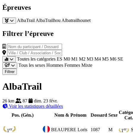
Épreuves
AlbaTrail
AlbaTrailhou
Albatrailhounet
Filtrer l’épreuve
Nom du participant / Dossard
Ville / Club / Association / Société
Toutes les catégories
ES
M0
M1
M2
M3
M4
M5
M6
SE
Tous les sexes
Hommes
Femmes
Mixte
Filtrer
AlbaTrail
26 km
87
dim. 23 févr.
Voir les statistiques détaillées
Catégo
Pos. (Gén.)
Nom & Prénom
Dossard
Sexe
Cat.
er
er
BEAUPERE Loris
1087
M
1
1