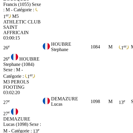
Francis (1055)
Sexe
: M - Catégorie :
er
1
M5
ATHLETIC CLUB
SAINT
AFFRICAIN
03:00:15
HOUBRE
e
er
1084
M
26
1
Stephane
e
26
HOUBRE
Stephane (1084)
Sexe : M -
er
Catégorie :
1
M3
PEROLS
FOOTING
03:02:20
DEMAZURE
e
e
1098
M
27
13
Lucas
e
27
DEMAZURE
Lucas (1098)
Sexe :
e
M - Catégorie :
13