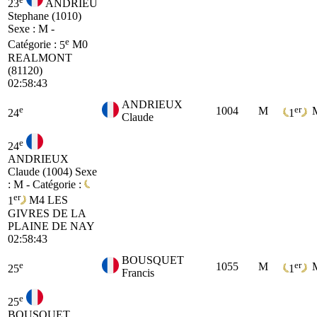
23
ANDRIEU
Stephane (1010)
Sexe : M -
e
Catégorie :
5
M0
REALMONT
(81120)
02:58:43
ANDRIEUX
e
er
1004
M
24
1
Claude
e
24
ANDRIEUX
Claude (1004)
Sexe
: M - Catégorie :
er
1
M4
LES
GIVRES DE LA
PLAINE DE NAY
02:58:43
BOUSQUET
e
er
1055
M
25
1
Francis
e
25
BOUSQUET