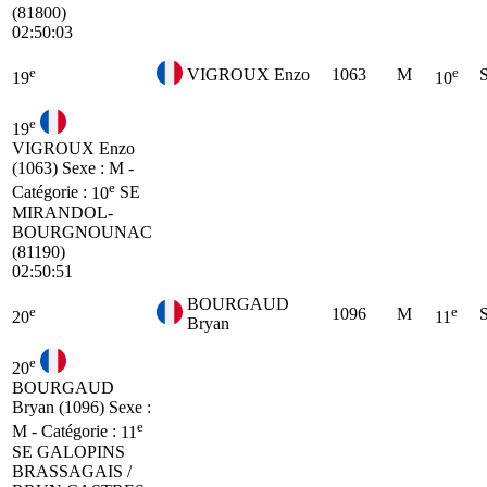
(81800)
02:50:03
e
e
VIGROUX Enzo
1063
M
19
10
e
19
VIGROUX Enzo
(1063)
Sexe : M -
e
Catégorie :
10
SE
MIRANDOL-
BOURGNOUNAC
(81190)
02:50:51
BOURGAUD
e
e
1096
M
20
11
Bryan
e
20
BOURGAUD
Bryan (1096)
Sexe :
e
M - Catégorie :
11
SE
GALOPINS
BRASSAGAIS /