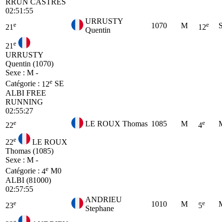
RRUN CASTRES
02:51:55
URRUSTY
e
e
1070
M
21
12
Quentin
e
21
URRUSTY
Quentin (1070)
Sexe : M -
e
Catégorie :
12
SE
ALBI FREE
RUNNING
02:55:27
e
e
LE ROUX Thomas
1085
M
22
4
e
22
LE ROUX
Thomas (1085)
Sexe : M -
e
Catégorie :
4
M0
ALBI (81000)
02:57:55
ANDRIEU
e
e
1010
M
23
5
Stephane
e