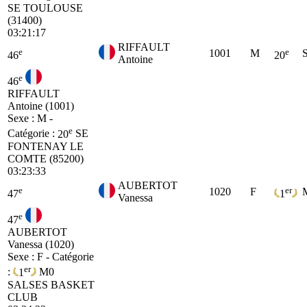
SE
TOULOUSE
(31400)
03:21:17
RIFFAULT
e
e
1001
M
46
20
Antoine
e
46
RIFFAULT
Antoine (1001)
Sexe : M -
e
Catégorie :
20
SE
FONTENAY LE
COMTE (85200)
03:23:33
AUBERTOT
e
er
1020
F
47
1
Vanessa
e
47
AUBERTOT
Vanessa (1020)
Sexe : F - Catégorie
er
:
1
M0
SALSES BASKET
CLUB