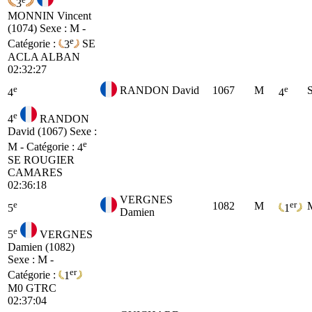
3
MONNIN Vincent
(1074)
Sexe : M -
e
Catégorie :
3
SE
ACLA ALBAN
02:32:27
e
e
RANDON David
1067
M
4
4
e
4
RANDON
David (1067)
Sexe :
e
M - Catégorie :
4
SE
ROUGIER
CAMARES
02:36:18
VERGNES
e
er
1082
M
5
1
Damien
e
5
VERGNES
Damien (1082)
Sexe : M -
er
Catégorie :
1
M0
GTRC
02:37:04