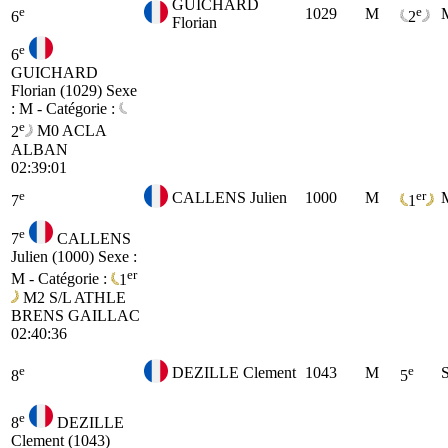
GUICHARD
e
e
1029
M
6
2
Florian
e
6
GUICHARD
Florian (1029)
Sexe
: M - Catégorie :
e
2
M0
ACLA
ALBAN
02:39:01
e
er
CALLENS Julien
1000
M
7
1
e
7
CALLENS
Julien (1000)
Sexe :
er
M - Catégorie :
1
M2
S/L ATHLE
BRENS GAILLAC
02:40:36
e
e
DEZILLE Clement
1043
M
8
5
e
8
DEZILLE
Clement (1043)