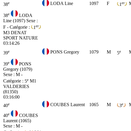
e
er
LODA Line
1097
F
38
1
e
38
LODA
Line (1097)
Sexe :
er
F - Catégorie :
1
M3
DENAT
SPORT NATURE
03:14:26
e
e
PONS Gregory
1079
M
39
5
e
39
PONS
Gregory (1079)
Sexe : M -
e
Catégorie :
5
M1
VALDERIES
(81350)
03:16:00
e
e
COUBES Laurent
1065
M
40
3
e
40
COUBES
Laurent (1065)
Sexe : M -
e