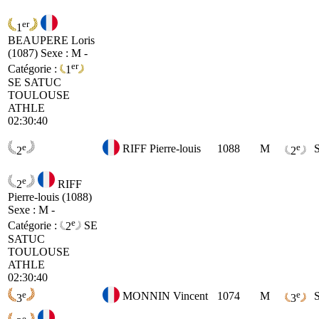
er
1
BEAUPERE Loris
(1087)
Sexe : M -
er
Catégorie :
1
SE
SATUC
TOULOUSE
ATHLE
02:30:40
e
e
RIFF Pierre-louis
1088
M
2
2
e
2
RIFF
Pierre-louis (1088)
Sexe : M -
e
Catégorie :
2
SE
SATUC
TOULOUSE
ATHLE
02:30:40
e
e
MONNIN Vincent
1074
M
3
3
e