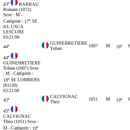
e
43
BARRAU
Romain (1072)
Sexe : M -
e
Catégorie :
17
SE
S/L USCA
LESCURE
03:21:06
GUINEBRETIERE
e
e
1007
M
44
18
Yohan
e
44
GUINEBRETIERE
Yohan (1007)
Sexe
: M - Catégorie :
e
18
SE
LOMBERS
(81120)
03:21:06
CALVIGNAC
e
e
1051
M
45
19
Theo
e
45
CALVIGNAC
Theo (1051)
Sexe :
e
M - Catégorie :
19