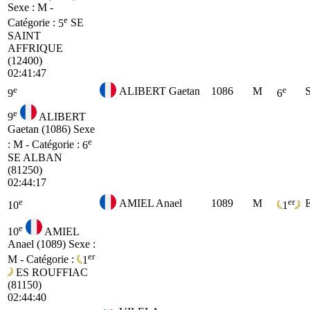
Sexe : M -
e
Catégorie :
5
SE
SAINT
AFFRIQUE
(12400)
02:41:47
e
e
ALIBERT Gaetan
1086
M
9
6
e
9
ALIBERT
Gaetan (1086)
Sexe
e
: M - Catégorie :
6
SE
ALBAN
(81250)
02:44:17
e
er
AMIEL Anael
1089
M
10
1
e
10
AMIEL
Anael (1089)
Sexe :
er
M - Catégorie :
1
ES
ROUFFIAC
(81150)
02:44:40