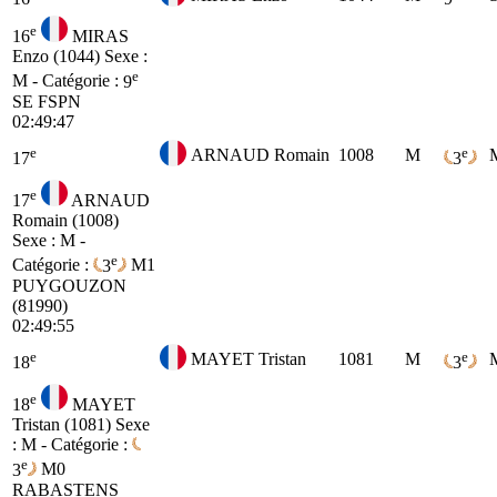
e
16
MIRAS
Enzo (1044)
Sexe :
e
M - Catégorie :
9
SE
FSPN
02:49:47
e
e
ARNAUD Romain
1008
M
17
3
e
17
ARNAUD
Romain (1008)
Sexe : M -
e
Catégorie :
3
M1
PUYGOUZON
(81990)
02:49:55
e
e
MAYET Tristan
1081
M
18
3
e
18
MAYET
Tristan (1081)
Sexe
: M - Catégorie :
e
3
M0
RABASTENS