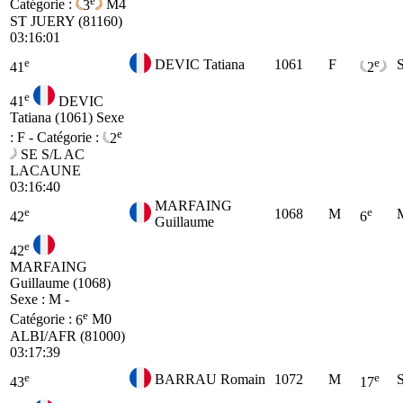
Catégorie :
3
M4
ST JUERY (81160)
03:16:01
e
e
DEVIC Tatiana
1061
F
41
2
e
41
DEVIC
Tatiana (1061)
Sexe
e
: F - Catégorie :
2
SE
S/L AC
LACAUNE
03:16:40
MARFAING
e
e
1068
M
42
6
Guillaume
e
42
MARFAING
Guillaume (1068)
Sexe : M -
e
Catégorie :
6
M0
ALBI/AFR (81000)
03:17:39
e
e
BARRAU Romain
1072
M
43
17