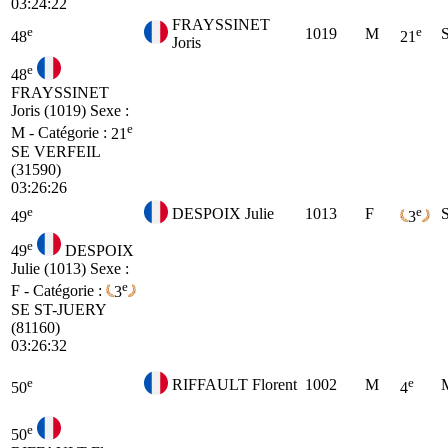
03:24:22
FRAYSSINET
e
e
1019
M
48
21
Joris
e
48
FRAYSSINET
Joris (1019)
Sexe :
e
M - Catégorie :
21
SE
VERFEIL
(31590)
03:26:26
e
e
DESPOIX Julie
1013
F
49
3
e
49
DESPOIX
Julie (1013)
Sexe :
e
F - Catégorie :
3
SE
ST-JUERY
(81160)
03:26:32
e
e
RIFFAULT Florent
1002
M
50
4
e
50