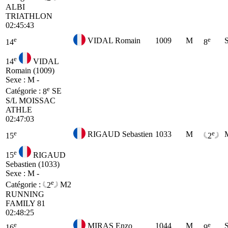
ALBI
TRIATHLON
02:45:43
e
e
VIDAL Romain
1009
M
14
8
e
14
VIDAL
Romain (1009)
Sexe : M -
e
Catégorie :
8
SE
S/L MOISSAC
ATHLE
02:47:03
e
e
RIGAUD Sebastien
1033
M
15
2
e
15
RIGAUD
Sebastien (1033)
Sexe : M -
e
Catégorie :
2
M2
RUNNING
FAMILY 81
02:48:25
e
e
MIRAS Enzo
1044
M
16
9