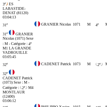
e
3
ES
LABASTIDE-
DENAT (81120)
03:04:13
e
e
GRANIER Nicolas
1071
M
31
4
e
31
GRANIER
Nicolas (1071)
Sexe
e
: M - Catégorie :
4
M1
LA GRANDE
VADROUILLE
03:05:45
e
e
CADENET Patrick
1073
M
32
2
e
32
CADENET Patrick
(1073)
Sexe : M -
e
Catégorie :
2
M4
MONTLAUR
(12400)
03:06:12
e
e
PHILIPPO Xavier
1015
M