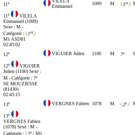
VILELA
e
er
1099
M
11
1
Emmanuel
e
11
VILELA
Emmanuel (1099)
Sexe : M -
er
Catégorie :
1
M1
ASD81
02:45:02
e
e
VIGUIER Julien
1100
M
12
7
e
12
VIGUIER
Julien (1100)
Sexe :
e
M - Catégorie :
7
SE
MOUZIESSE
(81430)
02:45:15
e
e
VERGNES Fabien
1078
M
13
2
e
13
VERGNES Fabien
(1078)
Sexe : M -
e
Catégorie :
2
M1