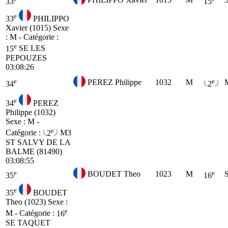
33
15
e
33
PHILIPPO
Xavier (1015)
Sexe
: M - Catégorie :
e
15
SE
LES
PEPOUZES
03:08:26
e
e
PEREZ Philippe
1032
M
34
2
e
34
PEREZ
Philippe (1032)
Sexe : M -
e
Catégorie :
2
M3
ST SALVY DE LA
BALME (81490)
03:08:55
e
e
BOUDET Theo
1023
M
35
16
e
35
BOUDET
Theo (1023)
Sexe :
e
M - Catégorie :
16
SE
TAQUET