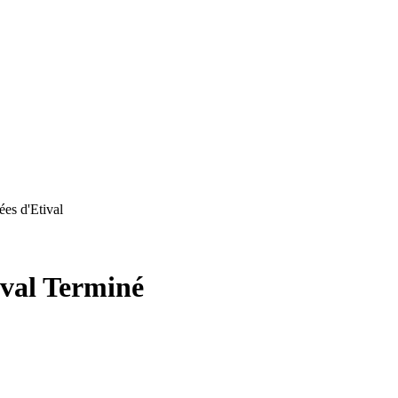
ées d'Etival
ival
Terminé