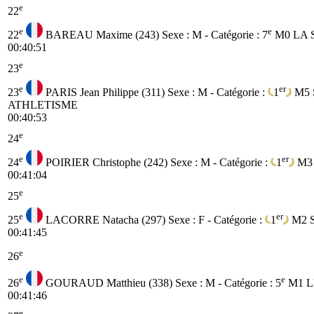
e
22
e
e
22
BAREAU Maxime (243)
Sexe : M - Catégorie :
7
M0
LA 
00:40:51
e
23
e
er
23
PARIS Jean Philippe (311)
Sexe : M - Catégorie :
1
M5
ATHLETISME
00:40:53
e
24
e
er
24
POIRIER Christophe (242)
Sexe : M - Catégorie :
1
M3
00:41:04
e
25
e
er
25
LACORRE Natacha (297)
Sexe : F - Catégorie :
1
M2
00:41:45
e
26
e
e
26
GOURAUD Matthieu (338)
Sexe : M - Catégorie :
5
M1
L
00:41:46
e