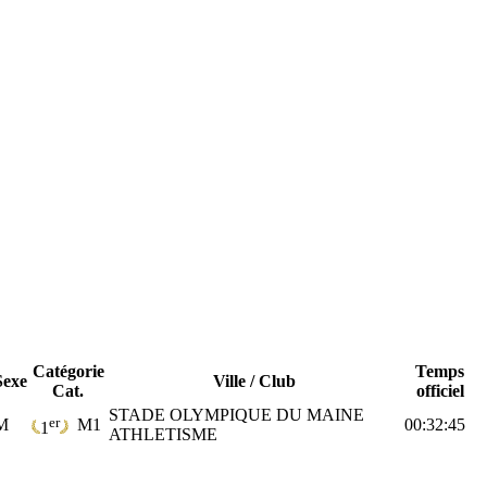
Catégorie
Temps
Sexe
Ville / Club
Cat.
officiel
STADE OLYMPIQUE DU MAINE
er
M
M1
00:32:45
1
ATHLETISME