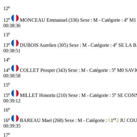
e
12
e
e
12
MONCEAU Emmanuel (336)
Sexe : M - Catégorie :
4
M1
00:38:36
e
13
e
e
13
DUBOIS Aurelien (305)
Sexe : M - Catégorie :
4
SE
LA 
00:38:51
e
14
e
e
14
COLLET Prosper (343)
Sexe : M - Catégorie :
5
M0
SAVI
00:38:58
e
15
e
e
15
MILLET Honorin (210)
Sexe : M - Catégorie :
5
SE
CON
00:39:12
e
16
e
er
16
BAREAU Mael (268)
Sexe : M - Catégorie :
1
JU
COU
00:39:35
e
17