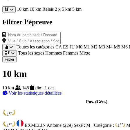
10 km
10 km Relais 2 x 5 km
5 km
Filtrer l’épreuve
Nom du participant / Dossard
Ville / Club / Association / Société
Toutes les catégories
CA
ES
JU
M0
M1
M2
M3
M4
M5
M6
Tous les sexes
Hommes
Femmes
Mixte
Filtrer
10 km
10 km
145
dim. 1 oct.
Voir les statistiques détaillées
Pos. (Gén.)
er
1
er
er
1
EXMELIN Antoine (229)
Sexe : M - Catégorie :
1
M