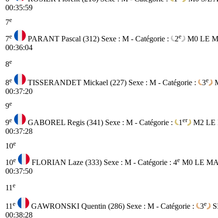
00:35:59
e
7
e
e
7
PARANT Pascal (312)
Sexe : M - Catégorie :
2
M0
LE 
00:36:04
e
8
e
e
8
TISSERANDET Mickael (227)
Sexe : M - Catégorie :
3
00:37:20
e
9
e
er
9
GABOREL Regis (341)
Sexe : M - Catégorie :
1
M2
LE
00:37:28
e
10
e
e
10
FLORIAN Laze (333)
Sexe : M - Catégorie :
4
M0
LE M
00:37:50
e
11
e
e
11
GAWRONSKI Quentin (286)
Sexe : M - Catégorie :
3
S
00:38:28