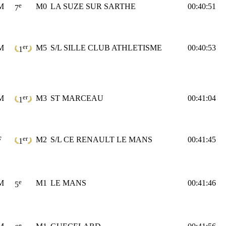
e
M
M0
LA SUZE SUR SARTHE
00:40:51
7
er
M
M5
S/L SILLE CLUB ATHLETISME
00:40:53
1
er
M
M3
ST MARCEAU
00:41:04
1
er
F
M2
S/L CE RENAULT LE MANS
00:41:45
1
e
M
M1
LE MANS
00:41:46
5
e