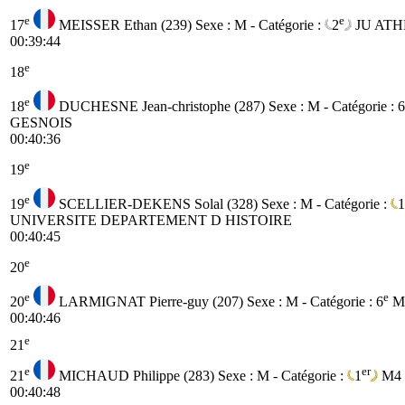
e
e
17
MEISSER Ethan (239)
Sexe : M - Catégorie :
2
JU
ATH
00:39:44
e
18
e
18
DUCHESNE Jean-christophe (287)
Sexe : M - Catégorie :
6
GESNOIS
00:40:36
e
19
e
19
SCELLIER-DEKENS Solal (328)
Sexe : M - Catégorie :
1
UNIVERSITE DEPARTEMENT D HISTOIRE
00:40:45
e
20
e
e
20
LARMIGNAT Pierre-guy (207)
Sexe : M - Catégorie :
6
M
00:40:46
e
21
e
er
21
MICHAUD Philippe (283)
Sexe : M - Catégorie :
1
M4
00:40:48