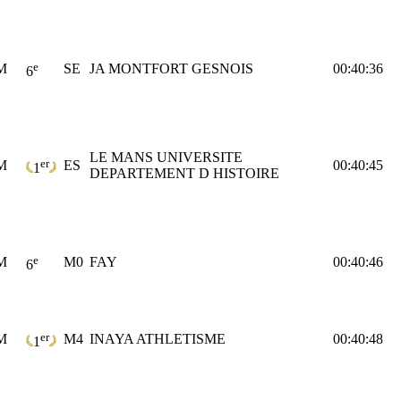
e
M
SE
JA MONTFORT GESNOIS
00:40:36
6
LE MANS UNIVERSITE
er
M
ES
00:40:45
1
DEPARTEMENT D HISTOIRE
e
M
M0
FAY
00:40:46
6
er
M
M4
INAYA ATHLETISME
00:40:48
1