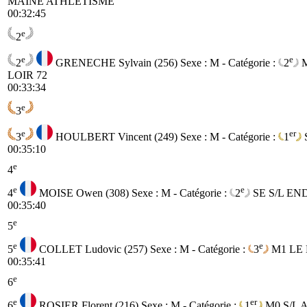
MAINE ATHLETISME
00:32:45
e
2
e
e
2
GRENECHE Sylvain (256)
Sexe : M - Catégorie :
2
LOIR 72
00:33:34
e
3
e
er
3
HOULBERT Vincent (249)
Sexe : M - Catégorie :
1
00:35:10
e
4
e
e
4
MOISE Owen (308)
Sexe : M - Catégorie :
2
SE
S/L EN
00:35:40
e
5
e
e
5
COLLET Ludovic (257)
Sexe : M - Catégorie :
3
M1
LE
00:35:41
e
6
e
er
6
ROSIER Florent (216)
Sexe : M - Catégorie :
1
M0
S/L