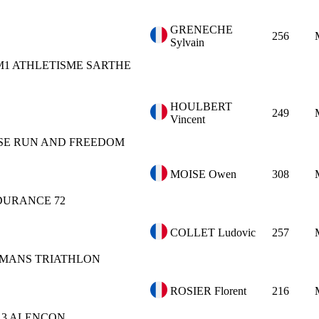
GRENECHE
256
Sylvain
M1
ATHLETISME SARTHE
HOULBERT
249
Vincent
SE
RUN AND FREEDOM
MOISE Owen
308
DURANCE 72
COLLET Ludovic
257
 MANS TRIATHLON
ROSIER Florent
216
 A3 ALENCON