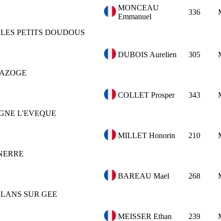
MONCEAU
336
Emmanuel
LES PETITS DOUDOUS
DUBOIS Aurelien
305
BAZOGE
COLLET Prosper
343
GNE L'EVEQUE
MILLET Honorin
210
NERRE
BAREAU Mael
268
LANS SUR GEE
MEISSER Ethan
239