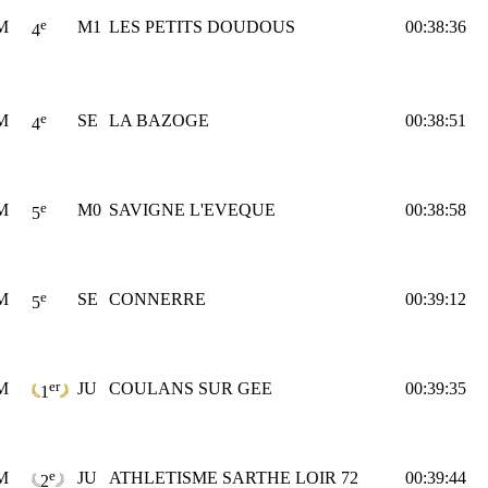
e
M
M1
LES PETITS DOUDOUS
00:38:36
4
e
M
SE
LA BAZOGE
00:38:51
4
e
M
M0
SAVIGNE L'EVEQUE
00:38:58
5
e
M
SE
CONNERRE
00:39:12
5
er
M
JU
COULANS SUR GEE
00:39:35
1
e
M
JU
ATHLETISME SARTHE LOIR 72
00:39:44
2