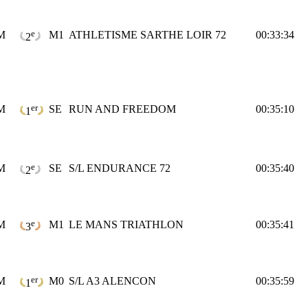
e
M
M1
ATHLETISME SARTHE LOIR 72
00:33:34
2
er
M
SE
RUN AND FREEDOM
00:35:10
1
e
M
SE
S/L ENDURANCE 72
00:35:40
2
e
M
M1
LE MANS TRIATHLON
00:35:41
3
er
M
M0
S/L A3 ALENCON
00:35:59
1