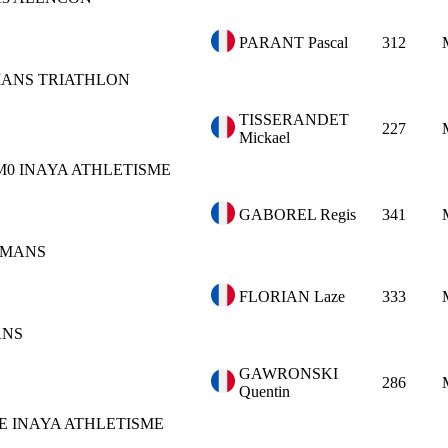
PARANT Pascal
312
MANS TRIATHLON
TISSERANDET
227
Mickael
M0
INAYA ATHLETISME
GABOREL Regis
341
 MANS
FLORIAN Laze
333
ANS
GAWRONSKI
286
Quentin
E
INAYA ATHLETISME