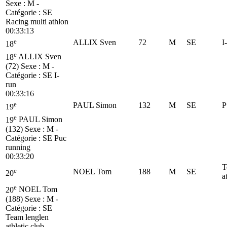
Sexe : M -
Catégorie :
SE
Racing multi athlon
00:33:13
e
ALLIX Sven
72
M
SE
I
18
e
18
ALLIX Sven
(72)
Sexe : M -
Catégorie :
SE
I-
run
00:33:16
e
PAUL Simon
132
M
SE
P
19
e
19
PAUL Simon
(132)
Sexe : M -
Catégorie :
SE
Puc
running
00:33:20
T
e
NOEL Tom
188
M
SE
20
a
e
20
NOEL Tom
(188)
Sexe : M -
Catégorie :
SE
Team lenglen
athletic club