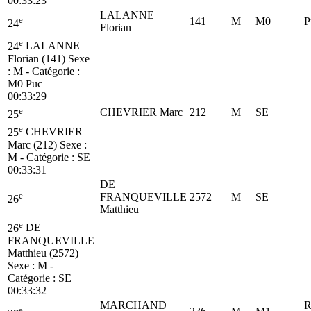
00:33:23
LALANNE
e
141
M
M0
P
24
Florian
e
24
LALANNE
Florian (141)
Sexe
: M - Catégorie :
M0
Puc
00:33:29
e
CHEVRIER Marc
212
M
SE
25
e
25
CHEVRIER
Marc (212)
Sexe :
M - Catégorie :
SE
00:33:31
DE
e
FRANQUEVILLE
2572
M
SE
26
Matthieu
e
26
DE
FRANQUEVILLE
Matthieu (2572)
Sexe : M -
Catégorie :
SE
00:33:32
MARCHAND
R
e