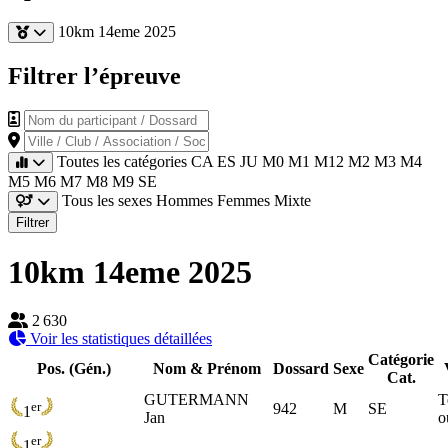
10km 14eme 2025
Filtrer l’épreuve
Nom du participant / Dossard
Ville / Club / Association / Société
Toutes les catégories
CA
ES
JU
M0
M1
M12
M2
M3
M4
M5
M6
M7
M8
M9
SE
Tous les sexes
Hommes
Femmes
Mixte
Filtrer
10km 14eme 2025
2 630
Voir les statistiques détaillées
Catégorie
Pos. (Gén.)
Nom & Prénom
Dossard
Sexe
Cat.
GUTERMANN
T
er
942
M
SE
1
Jan
o
er
1