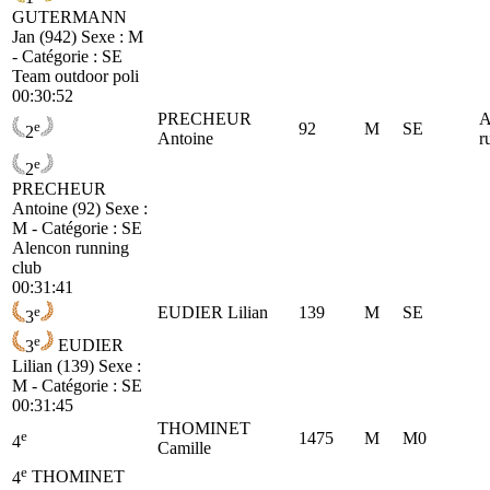
GUTERMANN
Jan (942)
Sexe : M
- Catégorie :
SE
Team outdoor poli
00:30:52
PRECHEUR
A
e
92
M
SE
2
Antoine
r
e
2
PRECHEUR
Antoine (92)
Sexe :
M - Catégorie :
SE
Alencon running
club
00:31:41
e
EUDIER Lilian
139
M
SE
3
e
3
EUDIER
Lilian (139)
Sexe :
M - Catégorie :
SE
00:31:45
THOMINET
e
1475
M
M0
4
Camille
e
4
THOMINET