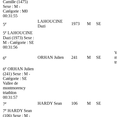
Camille (1475)
Sexe : M -
Catégorie :
M0
00:31:55
LAHOUCINE
e
1973
M
SE
5
Dazi
e
5
LAHOUCINE
Dazi (1973)
Sexe :
M - Catégorie :
SE
00:31:56
V
e
ORHAN Julien
241
M
SE
m
6
t
e
6
ORHAN Julien
(241)
Sexe : M -
Catégorie :
SE
Vallee de
montmorency
triathlon
00:31:57
e
HARDY Sean
106
M
SE
7
e
7
HARDY Sean
(106)
Sexe : M -