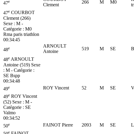
e
266
M
M0
47
Clement
t
e
47
COURBOT
Clement (266)
Sexe : M -
Catégorie :
M0
Rma paris triathlon
00:34:45
ARNOULT
e
519
M
SE
B
48
Antoine
e
48
ARNOULT
Antoine (519)
Sexe
: M - Catégorie :
SE
Bspp
00:34:48
e
ROY Vincent
52
M
SE
V
49
e
49
ROY Vincent
(52)
Sexe : M -
Catégorie :
SE
Valmo
00:34:52
e
FAINOT Pierre
2093
M
SE
L
50
e
50
FAINOT