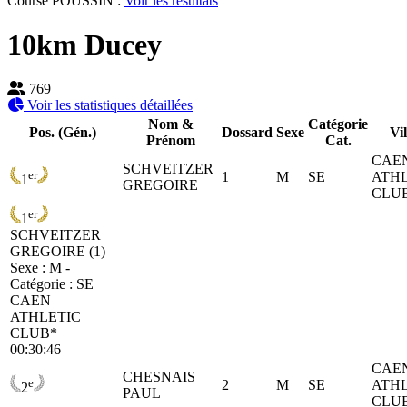
Course POUSSIN :
Voir les résultats
10km Ducey
769
Voir les statistiques détaillées
Nom &
Catégorie
Pos. (Gén.)
Dossard
Sexe
Vil
Prénom
Cat.
CAE
SCHVEITZER
er
1
M
SE
ATHL
1
GREGOIRE
CLU
er
1
SCHVEITZER
GREGOIRE (1)
Sexe : M -
Catégorie :
SE
CAEN
ATHLETIC
CLUB*
00:30:46
CAE
CHESNAIS
e
2
M
SE
ATHL
2
PAUL
CLU