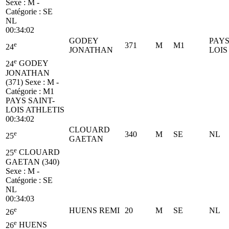
Sexe : M -
Catégorie :
SE
NL
00:34:02
GODEY
PAYS
e
371
M
M1
24
JONATHAN
LOIS
e
24
GODEY
JONATHAN
(371)
Sexe : M -
Catégorie :
M1
PAYS SAINT-
LOIS ATHLETIS
00:34:02
CLOUARD
e
340
M
SE
NL
25
GAETAN
e
25
CLOUARD
GAETAN (340)
Sexe : M -
Catégorie :
SE
NL
00:34:03
e
HUENS REMI
20
M
SE
NL
26
e
26
HUENS