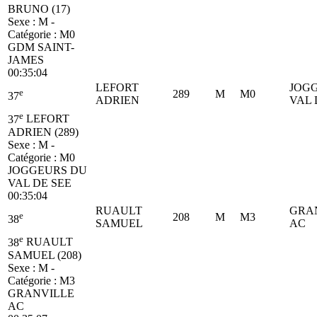
BRUNO (17)
Sexe : M -
Catégorie :
M0
GDM SAINT-
JAMES
00:35:04
LEFORT
JOG
e
289
M
M0
37
ADRIEN
VAL 
e
37
LEFORT
ADRIEN (289)
Sexe : M -
Catégorie :
M0
JOGGEURS DU
VAL DE SEE
00:35:04
RUAULT
GRA
e
208
M
M3
38
SAMUEL
AC
e
38
RUAULT
SAMUEL (208)
Sexe : M -
Catégorie :
M3
GRANVILLE
AC