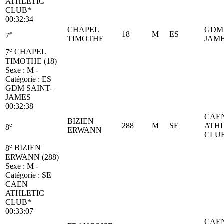
ATHLETIC
CLUB*
00:32:34
CHAPEL
GDM 
e
18
M
ES
7
TIMOTHE
JAM
e
7
CHAPEL
TIMOTHE (18)
Sexe : M -
Catégorie :
ES
GDM SAINT-
JAMES
00:32:38
CAE
BIZIEN
e
288
M
SE
ATHL
8
ERWANN
CLU
e
8
BIZIEN
ERWANN (288)
Sexe : M -
Catégorie :
SE
CAEN
ATHLETIC
CLUB*
00:33:07
CAE