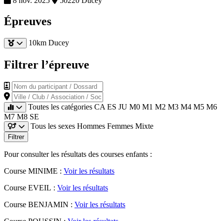
8 nov. 2025
50220 Ducey
Épreuves
10km Ducey
Filtrer l’épreuve
Nom du participant / Dossard
Ville / Club / Association / Société
Toutes les catégories
CA
ES
JU
M0
M1
M2
M3
M4
M5
M6
M7
M8
SE
Tous les sexes
Hommes
Femmes
Mixte
Filtrer
Pour consulter les résultats des courses enfants :
Course MINIME :
Voir les résultats
Course EVEIL :
Voir les résultats
Course BENJAMIN :
Voir les résultats