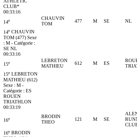
ATHLETIC
CLUB*
00:33:16
CHAUVIN
e
477
M
SE
NL
14
TOM
e
14
CHAUVIN
TOM (477)
Sexe
: M - Catégorie :
SE
NL
00:33:16
LEBRETON
ROU
e
612
M
ES
15
MATHIEU
TRI
e
15
LEBRETON
MATHIEU (612)
Sexe : M -
Catégorie :
ES
ROUEN
TRIATHLON
00:33:19
ALE
BRODIN
e
121
M
SE
RUN
16
THEO
CLU
e
16
BRODIN