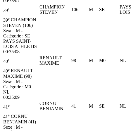
00:35:07
CHAMPION
PAYS
e
106
M
SE
39
STEVEN
LOIS
e
39
CHAMPION
STEVEN (106)
Sexe : M -
Catégorie :
SE
PAYS SAINT-
LOIS ATHLETIS
00:35:08
RENAULT
e
98
M
M0
NL
40
MAXIME
e
40
RENAULT
MAXIME (98)
Sexe : M -
Catégorie :
M0
NL
00:35:09
CORNU
e
41
M
SE
NL
41
BENJAMIN
e
41
CORNU
BENJAMIN (41)
Sexe : M -