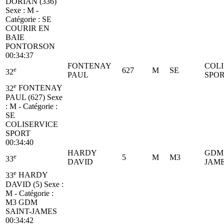
DORIAN (336)
Sexe : M -
Catégorie :
SE
COURIR EN
BAIE
PONTORSON
00:34:37
FONTENAY
COLI
e
627
M
SE
32
PAUL
SPO
e
32
FONTENAY
PAUL (627)
Sexe
: M - Catégorie :
SE
COLISERVICE
SPORT
00:34:40
HARDY
GDM 
e
5
M
M3
33
DAVID
JAM
e
33
HARDY
DAVID (5)
Sexe :
M - Catégorie :
M3
GDM
SAINT-JAMES
00:34:42