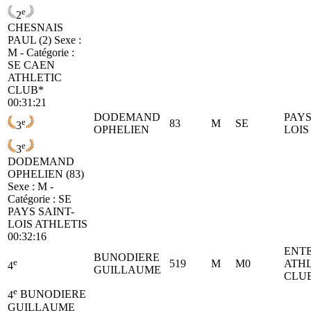
e
2
CHESNAIS
PAUL (2)
Sexe :
M - Catégorie :
SE
CAEN
ATHLETIC
CLUB*
00:31:21
DODEMAND
PAYS
e
83
M
SE
3
OPHELIEN
LOIS
e
3
DODEMAND
OPHELIEN (83)
Sexe : M -
Catégorie :
SE
PAYS SAINT-
LOIS ATHLETIS
00:32:16
ENT
BUNODIERE
e
519
M
M0
ATH
4
GUILLAUME
CLU
e
4
BUNODIERE
GUILLAUME