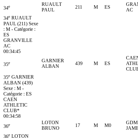
RUAULT
GRA
e
211
M
ES
34
PAUL
AC
e
34
RUAULT
PAUL (211)
Sexe
: M - Catégorie :
ES
GRANVILLE
AC
00:34:45
CAE
GARNIER
e
439
M
ES
ATHL
35
ALBAN
CLU
e
35
GARNIER
ALBAN (439)
Sexe : M -
Catégorie :
ES
CAEN
ATHLETIC
CLUB*
00:34:58
LOTON
GDM 
e
17
M
M0
36
BRUNO
JAM
e
36
LOTON