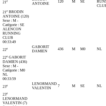
e
120
M
SE
RUN
21
ANTOINE
CLU
e
21
BRODIN
ANTOINE (120)
Sexe : M -
Catégorie :
SE
ALENCON
RUNNING
CLUB
00:33:49
GABORIT
e
436
M
M0
NL
22
DAMIEN
e
22
GABORIT
DAMIEN (436)
Sexe : M -
Catégorie :
M0
NL
00:33:59
LENORMAND
e
7
M
SE
NL
23
VALENTIN
e
23
LENORMAND
VALENTIN (7)