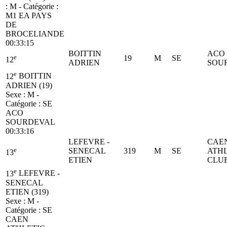
: M - Catégorie :
M1
EA PAYS
DE
BROCELIANDE
00:33:15
BOITTIN
ACO
e
19
M
SE
12
ADRIEN
SOU
e
12
BOITTIN
ADRIEN (19)
Sexe : M -
Catégorie :
SE
ACO
SOURDEVAL
00:33:16
LEFEVRE -
CAE
e
SENECAL
319
M
SE
ATHL
13
ETIEN
CLU
e
13
LEFEVRE -
SENECAL
ETIEN (319)
Sexe : M -
Catégorie :
SE
CAEN