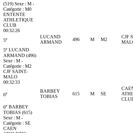
(519)
Sexe : M -
Catégorie :
M0
ENTENTE
ATHLETIQUE
CLUB
00:32:26
LUCAND
CJF 
e
496
M
M2
5
ARMAND
MAL
e
5
LUCAND
ARMAND (496)
Sexe : M -
Catégorie :
M2
CJF SAINT-
MALO
00:32:33
CAE
BARBEY
e
615
M
SE
ATHL
6
TOBIAS
CLU
e
6
BARBEY
TOBIAS (615)
Sexe : M -
Catégorie :
SE
CAEN