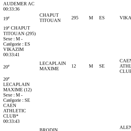
AUDEMER AC
00:33:36
CHAPUT
e
295
M
ES
VIK
19
TITOUAN
e
19
CHAPUT
TITOUAN (295)
Sexe : M -
Catégorie :
ES
VIKAZIM
00:33:41
CAE
LECAPLAIN
e
12
M
SE
ATHL
20
MAXIME
CLU
e
20
LECAPLAIN
MAXIME (12)
Sexe : M -
Catégorie :
SE
CAEN
ATHLETIC
CLUB*
00:33:43
ALE
BRODIN