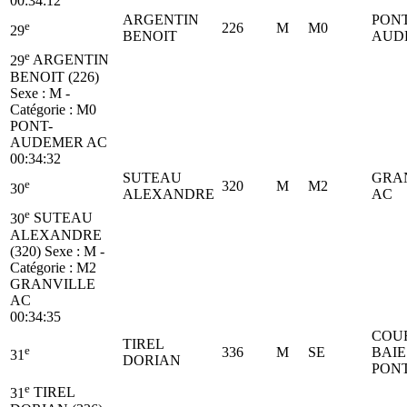
00:34:12
ARGENTIN
PONT
e
226
M
M0
29
BENOIT
AUD
e
29
ARGENTIN
BENOIT (226)
Sexe : M -
Catégorie :
M0
PONT-
AUDEMER AC
00:34:32
SUTEAU
GRA
e
320
M
M2
30
ALEXANDRE
AC
e
30
SUTEAU
ALEXANDRE
(320)
Sexe : M -
Catégorie :
M2
GRANVILLE
AC
00:34:35
COU
TIREL
e
336
M
SE
BAIE
31
DORIAN
PON
e
31
TIREL