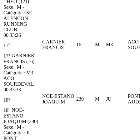
THEO (121)
Sexe : M -
Catégorie :
SE
ALENCON
RUNNING
CLUB
00:33:26
GARNIER
ACO
e
16
M
M3
17
FRANCIS
SOU
e
17
GARNIER
FRANCIS (16)
Sexe : M -
Catégorie :
M3
ACO
SOURDEVAL
00:33:33
NOE-ESTANO
PONT
e
230
M
JU
18
JOAQUIM
AUD
e
18
NOE-
ESTANO
JOAQUIM (230)
Sexe : M -
Catégorie :
JU
PONT-