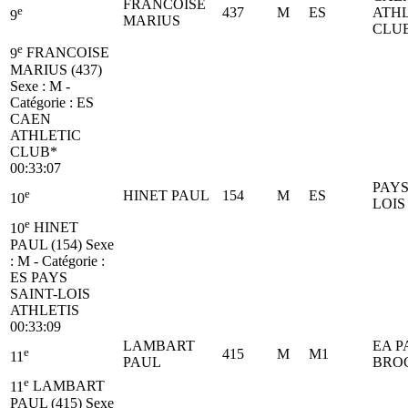
FRANCOISE
e
437
M
ES
ATHL
9
MARIUS
CLU
e
9
FRANCOISE
MARIUS (437)
Sexe : M -
Catégorie :
ES
CAEN
ATHLETIC
CLUB*
00:33:07
PAYS
e
HINET PAUL
154
M
ES
10
LOIS
e
10
HINET
PAUL (154)
Sexe
: M - Catégorie :
ES
PAYS
SAINT-LOIS
ATHLETIS
00:33:09
LAMBART
EA P
e
415
M
M1
11
PAUL
BRO
e
11
LAMBART
PAUL (415)
Sexe