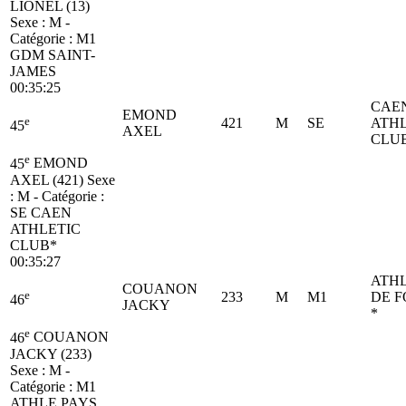
LIONEL (13)
Sexe : M -
Catégorie :
M1
GDM SAINT-
JAMES
00:35:25
CAE
EMOND
e
421
M
SE
ATHL
45
AXEL
CLU
e
45
EMOND
AXEL (421)
Sexe
: M - Catégorie :
SE
CAEN
ATHLETIC
CLUB*
00:35:27
ATHL
COUANON
e
233
M
M1
DE 
46
JACKY
*
e
46
COUANON
JACKY (233)
Sexe : M -
Catégorie :
M1
ATHLE PAYS