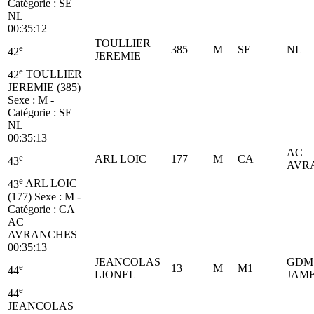
Catégorie :
SE
NL
00:35:12
TOULLIER
e
385
M
SE
NL
42
JEREMIE
e
42
TOULLIER
JEREMIE (385)
Sexe : M -
Catégorie :
SE
NL
00:35:13
AC
e
ARL LOIC
177
M
CA
43
AVR
e
43
ARL LOIC
(177)
Sexe : M -
Catégorie :
CA
AC
AVRANCHES
00:35:13
JEANCOLAS
GDM 
e
13
M
M1
44
LIONEL
JAM
e
44
JEANCOLAS