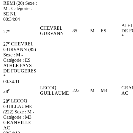
REMI (20)
Sexe :
M - Catégorie :
SE
NL
00:34:04
ATHL
CHEVREL
e
85
M
ES
DE 
27
GURVANN
*
e
27
CHEVREL
GURVANN (85)
Sexe : M -
Catégorie :
ES
ATHLE PAYS
DE FOUGERES
*
00:34:11
LECOQ
GRA
e
222
M
M3
28
GUILLAUME
AC
e
28
LECOQ
GUILLAUME
(222)
Sexe : M -
Catégorie :
M3
GRANVILLE
AC