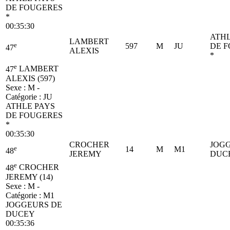
DE FOUGERES
*
00:35:30
ATHL
LAMBERT
e
597
M
JU
DE 
47
ALEXIS
*
e
47
LAMBERT
ALEXIS (597)
Sexe : M -
Catégorie :
JU
ATHLE PAYS
DE FOUGERES
*
00:35:30
CROCHER
JOG
e
14
M
M1
48
JEREMY
DUC
e
48
CROCHER
JEREMY (14)
Sexe : M -
Catégorie :
M1
JOGGEURS DE
DUCEY
00:35:36