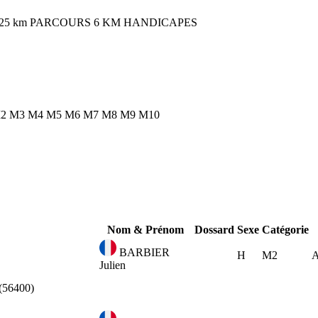
25 km
PARCOURS 6 KM HANDICAPES
2
M3
M4
M5
M6
M7
M8
M9
M10
Nom & Prénom
Dossard
Sexe
Catégorie
BARBIER
H
M2
A
Julien
56400)