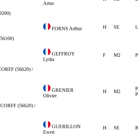
Artus
9200)
H
SE
L
FORNS Arthur
56100)
GEFFROY
F
M2
P
Lydia
ORFF (56620) /
P
GRENIER
H
M2
Olivier
CORFF (56620) /
GUERILLON
H
SE
R
Ewen