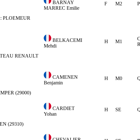
BARNAY
F
M2
P
MARREC Emilie
 :
PLOEMEUR
C
BELKACEMI
H
M1
Mehdi
TEAU RENAULT
CAMENEN
H
M0
Q
Benjamin
MPER (29000)
CARDIET
H
SE
Q
Yohan
N (29310)
CHEVALIER