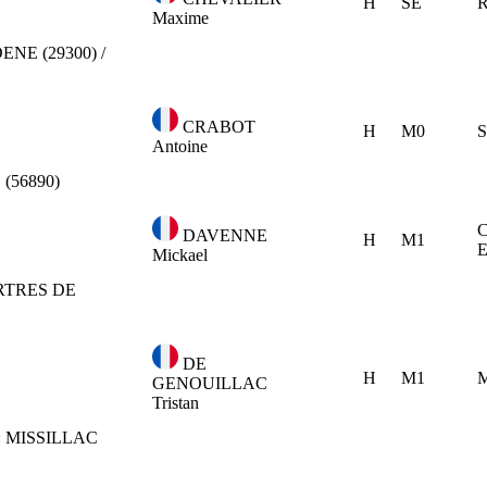
H
SE
R
Maxime
ENE (29300) /
CRABOT
H
M0
S
Antoine
 (56890)
C
DAVENNE
H
M1
Mickael
TRES DE
DE
H
M1
M
GENOUILLAC
Tristan
:
MISSILLAC