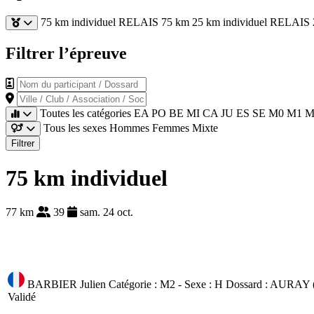
75 km individuel
RELAIS 75 km
25 km individuel
RELAIS 
Filtrer l’épreuve
Nom du participant / Dossard
Ville / Club / Association / Société
Toutes les catégories
EA
PO
BE
MI
CA
JU
ES
SE
M0
M1
M
Tous les sexes
Hommes
Femmes
Mixte
Filtrer
75 km individuel
77 km
39
sam. 24 oct.
BARBIER Julien
Catégorie : M2 - Sexe : H
Dossard :
AURAY (
Validé