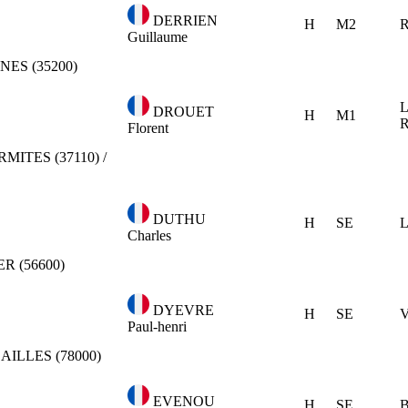
DERRIEN
H
M2
R
Guillaume
NES (35200)
L
DROUET
H
M1
Florent
MITES (37110) /
DUTHU
H
SE
L
Charles
R (56600)
DYEVRE
H
SE
V
Paul-henri
AILLES (78000)
EVENOU
H
SE
B