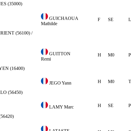
ES (35000)
GUICHAOUA
F
SE
L
Mathilde
RIENT (56100) /
GUITTON
H
M0
Remi
EN (16400)
H
M0
T
JEGO Yann
O (56450)
H
SE
P
LAMY Marc
56420)
LATASTE