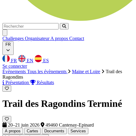
Rechercher
Rechercher
Ouvrir menu
Challenges
Organisateur
A propos
Contact
FR
FR
EN
ES
Se connecter
Évènements
Tous les évènements
Maine et Loire
Trail des
Ragondins
Présentation
Résultats
Trail des Ragondins
Terminé
20–21 juin 2026
49460 Cantenay-Epinard
A propos
Cartes
Documents
Services