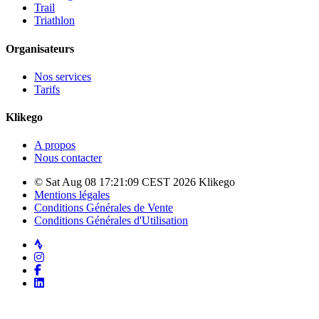
Trail
Triathlon
Organisateurs
Nos services
Tarifs
Klikego
A propos
Nous contacter
© Sat Aug 08 17:21:09 CEST 2026 Klikego
Mentions légales
Conditions Générales de Vente
Conditions Générales d'Utilisation
Strava
Instagram
Facebook
LinkedIn