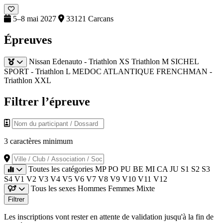
5–8 mai 2027
33121 Carcans
Épreuves
Nissan Edenauto - Triathlon XS
Triathlon M
SICHEL
SPORT - Triathlon L
MEDOC ATLANTIQUE FRENCHMAN -
Triathlon XXL
Filtrer l’épreuve
Nom du participant / Dossard
3 caractères minimum
Ville / Club / Association / Société
Toutes les catégories
MP
PO
PU
BE
MI
CA
JU
S1
S2
S3
S4
V1
V2
V3
V4
V5
V6
V7
V8
V9
V10
V11
V12
Tous les sexes
Hommes
Femmes
Mixte
Filtrer
Les inscriptions vont rester en attente de validation jusqu'à la fin de