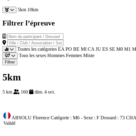
5km
10km
Filtrer l’épreuve
Nom du participant / Dossard
Ville / Club / Association / Société
Toutes les catégories
EA
PO
BE
MI
CA
JU
ES
SE
M0
M1
M
Tous les sexes
Hommes
Femmes
Mixte
Filtrer
5km
5 km
160
dim. 4 oct.
ABSOLU Florence
Catégorie : M6 - Sexe : F
Dossard : 73
CHA
Validé