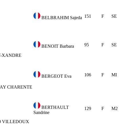
151
F
SE
BELBRAHIM Sajeda
95
F
SE
BENOIT Barbara
T-XANDRE
106
F
MI
BERGEOT Eva
AY CHARENTE
BERTHAULT
129
F
M2
Sandrine
9
VILLEDOUX