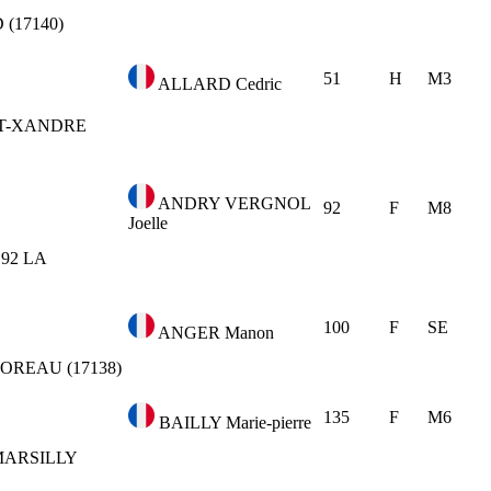
(17140)
51
H
M3
ALLARD Cedric
T-XANDRE
ANDRY VERGNOL
92
F
M8
Joelle
 92
LA
100
F
SE
ANGER Manon
OREAU (17138)
135
F
M6
BAILLY Marie-pierre
ARSILLY