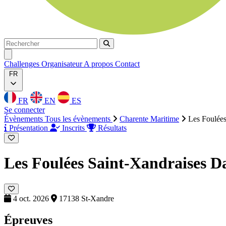
Rechercher
Rechercher
Ouvrir menu
Challenges
Organisateur
A propos
Contact
FR
FR
EN
ES
Se connecter
Évènements
Tous les évènements
Charente Maritime
Les Foulées
Présentation
Inscrits
Résultats
Les Foulées Saint-Xandraises
Da
4 oct. 2026
17138 St-Xandre
Épreuves