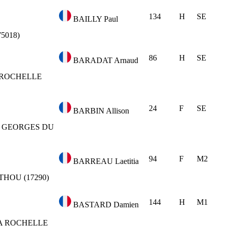
134
H
SE
BAILLY Paul
75018)
86
H
SE
BARADAT Arnaud
 ROCHELLE
24
F
SE
BARBIN Allison
 GEORGES DU
94
F
M2
BARREAU Laetitia
THOU (17290)
144
H
M1
BASTARD Damien
A ROCHELLE