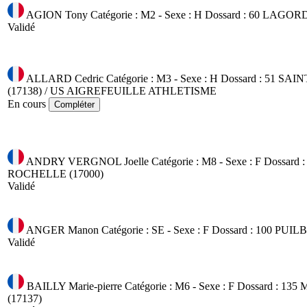
AGION Tony
Catégorie : M2 - Sexe : H
Dossard : 60
LAGORD 
Validé
ALLARD Cedric
Catégorie : M3 - Sexe : H
Dossard : 51
SAIN
(17138) / US AIGREFEUILLE ATHLETISME
En cours
Compléter
ANDRY VERGNOL Joelle
Catégorie : M8 - Sexe : F
Dossard :
ROCHELLE (17000)
Validé
ANGER Manon
Catégorie : SE - Sexe : F
Dossard : 100
PUILB
Validé
BAILLY Marie-pierre
Catégorie : M6 - Sexe : F
Dossard : 135
M
(17137)