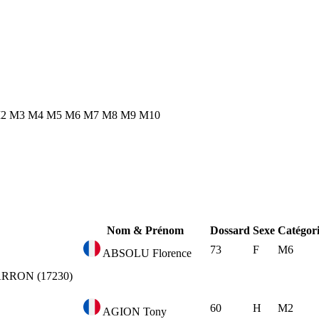
2
M3
M4
M5
M6
M7
M8
M9
M10
Nom & Prénom
Dossard
Sexe
Catégor
73
F
M6
ABSOLU Florence
RRON (17230)
60
H
M2
AGION Tony