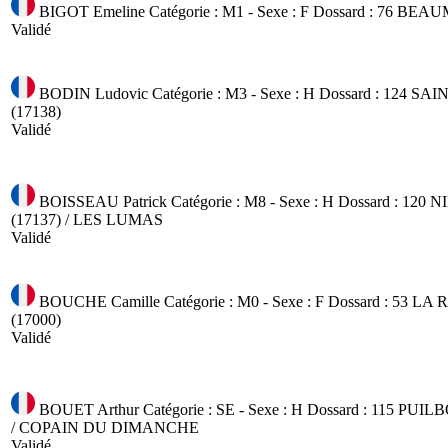
BIGOT Emeline
Catégorie : M1 - Sexe : F
Dossard : 76
BEAUM
Validé
BODIN Ludovic
Catégorie : M3 - Sexe : H
Dossard : 124
SAI
(17138)
Validé
BOISSEAU Patrick
Catégorie : M8 - Sexe : H
Dossard : 120
N
(17137) / LES LUMAS
Validé
BOUCHE Camille
Catégorie : M0 - Sexe : F
Dossard : 53
LA 
(17000)
Validé
BOUET Arthur
Catégorie : SE - Sexe : H
Dossard : 115
PUILB
/ COPAIN DU DIMANCHE
Validé