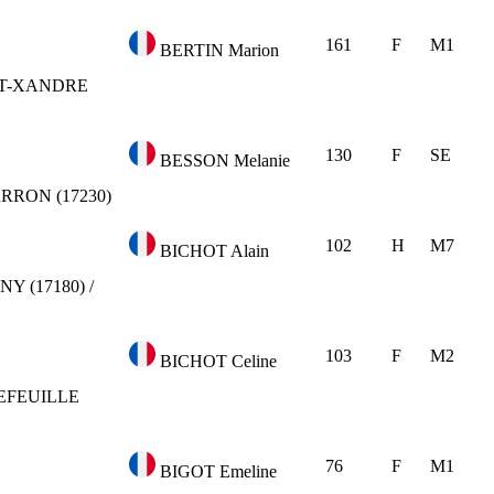
161
F
M1
BERTIN Marion
T-XANDRE
130
F
SE
BESSON Melanie
RRON (17230)
102
H
M7
BICHOT Alain
Y (17180) /
103
F
M2
BICHOT Celine
EFEUILLE
76
F
M1
BIGOT Emeline