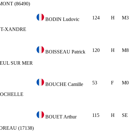
ONT (86490)
124
H
M3
BODIN Ludovic
NT-XANDRE
120
H
M8
BOISSEAU Patrick
IEUL SUR MER
53
F
M0
BOUCHE Camille
ROCHELLE
115
H
SE
BOUET Arthur
OREAU (17138)