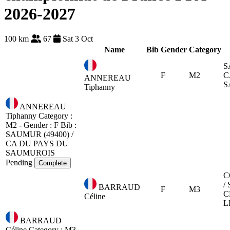
2026-2027
100 km
67
Sat 3 Oct
Name
Bib
Gender
Category
S
F
M2
C
ANNEREAU
S
Tiphanny
ANNEREAU
Tiphanny
Category :
M2 - Gender : F
Bib :
SAUMUR (49400) /
CA DU PAYS DU
SAUMUROIS
Pending
Complete
C
/
BARRAUD
F
M3
C
Céline
L
BARRAUD
Céline
Category : M3 -