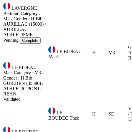
LAVERGNE
Bertrand
Category :
M2 - Gender : H
Bib :
AURILLAC (15000) /
AURILLAC
ATHLETISME
Pending
Complete
G
LE BIDEAU
H
M3
A
Mael
R
LE BIDEAU
Mael
Category : M3 -
Gender : H
Bib :
GUICHEN (35580) /
ATHLETIC PONT-
REAN
Validated
V
LE
H
SE
/
BOUDEC Théo
D
LE BOUDEC