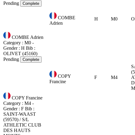
Pending
Complete
COMBE
H
M0
O
Adrien
COMBE Adrien
Category : M0 -
Gender : H
Bib :
OLIVET (45160)
Pending
Complete
S
(5
COPY
F
M4
A
Francine
D
M
COPY Francine
Category : M4 -
Gender : F
Bib :
SAINT-WAAST
(59570) / S/L
ATHLETIC CLUB
DES HAUTS