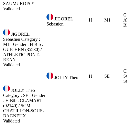
SAUMUROIS *
Validated
G
JIGOREL
H
M1
A
Sebastien
R
JIGOREL
Sebastien
Category :
M1 - Gender : H
Bib :
GUICHEN (35580) /
ATHLETIC PONT-
REAN
Validated
C
H
SE
S
JOLLY Theo
S
JOLLY Theo
Category : SE - Gender
: H
Bib :
CLAMART
(92140) / SCM
CHATILLON-SOUS-
BAGNEUX
Validated