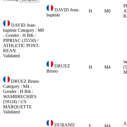
P
DAVID Jean-
H
M0
A
baptiste
R
DAVID Jean-
baptiste
Category : M0
- Gender : H
Bib :
PIPRIAC (35550) /
ATHLETIC PONT-
REAN
Validated
W
DRUEZ
H
M4
(
Bruno
M
DRUEZ Bruno
Category : M4 -
Gender : H
Bib :
WAMBRECHIES
(59118) / US
MARQUETTE
Validated
A
DURAND
F
M4