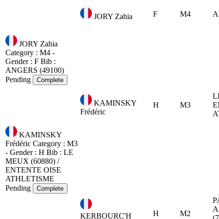
F
M4
A
JORY Zahia
JORY Zahia
Category : M4 -
Gender : F
Bib :
ANGERS (49100)
Pending
Complete
L
KAMINSKY
H
M3
E
Frédéric
A
KAMINSKY
Frédéric
Category : M3
- Gender : H
Bib :
LE
MEUX (60880) /
ENTENTE OISE
ATHLETISME
Pending
Complete
P
A
H
M2
KERBOURC'H
(