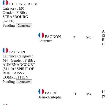
ETTLINGER Elsa
Category : M0 -
Gender : F
Bib :
STRASBOURG
(67000)
Pending
Complete
A
(
FAGNON
F
M4
R
Laurence
C
FAGNON
Laurence
Category :
M4 - Gender : F
Bib :
AUMENANCOURT
(51110) / SPIRIT OF
RUN TAISSY
COMPETITION
Pending
Complete
L
FAURE
H
M4
(
Jean-christophe