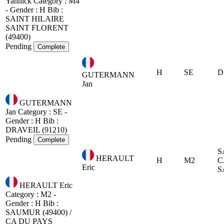
Yannick
Category : M4
- Gender : H
Bib :
SAINT HILAIRE
SAINT FLORENT
(49400)
Pending
Complete
H
SE
D
GUTERMANN
Jan
GUTERMANN
Jan
Category : SE -
Gender : H
Bib :
DRAVEIL (91210)
Pending
Complete
S
HERAULT
H
M2
C
Eric
S
HERAULT Eric
Category : M2 -
Gender : H
Bib :
SAUMUR (49400) /
CA DU PAYS