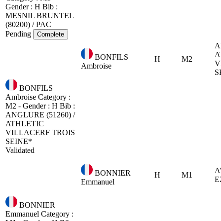
Gender : H
Bib :
MESNIL BRUNTEL
(80200) / PAC
Pending
Complete
A
A
BONFILS
H
M2
V
Ambroise
S
BONFILS
Ambroise
Category :
M2 - Gender : H
Bib :
ANGLURE (51260) /
ATHLETIC
VILLACERF TROIS
SEINE*
Validated
A
BONNIER
H
M1
E
Emmanuel
BONNIER
Emmanuel
Category :