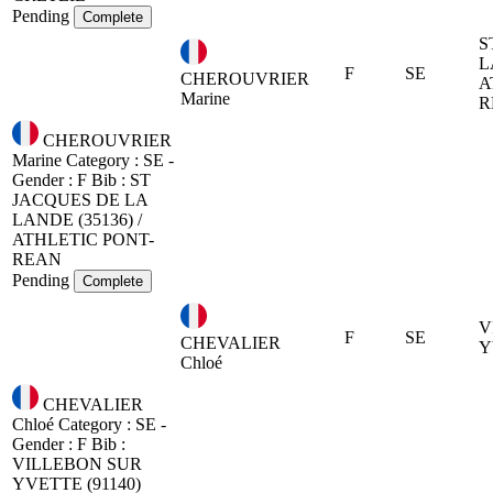
Pending
Complete
S
L
F
SE
CHEROUVRIER
A
Marine
R
CHEROUVRIER
Marine
Category : SE -
Gender : F
Bib :
ST
JACQUES DE LA
LANDE (35136) /
ATHLETIC PONT-
REAN
Pending
Complete
V
F
SE
CHEVALIER
Y
Chloé
CHEVALIER
Chloé
Category : SE -
Gender : F
Bib :
VILLEBON SUR
YVETTE (91140)