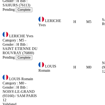
Gender : H
Bib :
SAHURS (76113)
Pending
Complete
S
LERICHE
H
M5
R
Yves
LERICHE Yves
Category : M5 -
Gender : H
Bib :
SAINT ETIENNE DU
ROUVRAY (76800)
Pending
Complete
N
LOUIS
H
M0
(
Romain
1
LOUIS Romain
Category : M0 -
Gender : H
Bib :
NOISY-LE-GRAND
(93160) / SAM PARIS
12
Validated