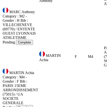
Anthony
A
MARC Anthony
Category : M2 -
Gender : H
Bib :
VILLECHENEVE
(69770) / ENTENTE
OUEST LYONNAIS
ATHLETISME
Pending
Complete
P
A
MARTIN
F
M4
(
Achia
S
G
MARTIN Achia
Category : M4 -
Gender : F
Bib :
PARIS 15EME
ARRONDISSEMENT
(75015) / UA
SOCIETE
GENERALE