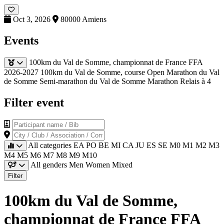
Oct 3, 2026
80000 Amiens
Events
100km du Val de Somme, championnat de France FFA
2026-2027
100km du Val de Somme, course Open
Marathon du Val
de Somme
Semi-marathon du Val de Somme
Marathon Relais à 4
Filter event
Participant name / Bib
City / Club / Association / Company
All categories
EA
PO
BE
MI
CA
JU
ES
SE
M0
M1
M2
M3
M4
M5
M6
M7
M8
M9
M10
All genders
Men
Women
Mixed
Filter
100km du Val de Somme,
championnat de France FFA