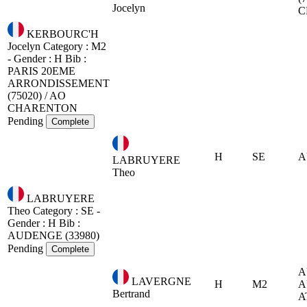
Jocelyn
C
KERBOURC'H
Jocelyn
Category : M2
- Gender : H
Bib :
PARIS 20EME
ARRONDISSEMENT
(75020) / AO
CHARENTON
Pending
Complete
H
SE
A
LABRUYERE
Theo
LABRUYERE
Theo
Category : SE -
Gender : H
Bib :
AUDENGE (33980)
Pending
Complete
A
LAVERGNE
H
M2
A
Bertrand
A