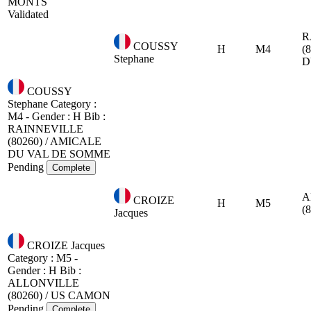
MONTS
Validated
R
COUSSY
H
M4
(
Stephane
D
COUSSY
Stephane
Category :
M4 - Gender : H
Bib :
RAINNEVILLE
(80260) / AMICALE
DU VAL DE SOMME
Pending
Complete
A
CROIZE
H
M5
(
Jacques
CROIZE Jacques
Category : M5 -
Gender : H
Bib :
ALLONVILLE
(80260) / US CAMON
Pending
Complete