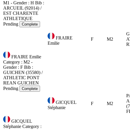
M1 - Gender : H
Bib :
ARCUEIL (92014) /
EST CHARENTE
ATHLETIQUE
Pending
Complete
G
FRAIRE
F
M2
A
Emilie
R
FRAIRE Emilie
Category : M2 -
Gender : F
Bib :
GUICHEN (35580) /
ATHLETIC PONT
REAN GUICHEN
Pending
Complete
P
A
GICQUEL
F
M2
(
Stéphanie
F
GICQUEL
Stéphanie
Category :