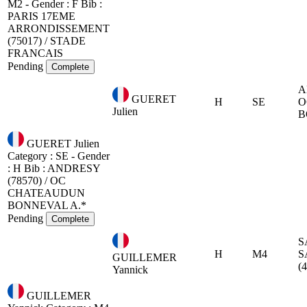
M2 - Gender : F
Bib :
PARIS 17EME
ARRONDISSEMENT
(75017) / STADE
FRANCAIS
Pending
Complete
A
GUERET
H
SE
O
Julien
B
GUERET Julien
Category : SE - Gender
: H
Bib :
ANDRESY
(78570) / OC
CHATEAUDUN
BONNEVAL A.*
Pending
Complete
S
H
M4
S
GUILLEMER
(
Yannick
GUILLEMER