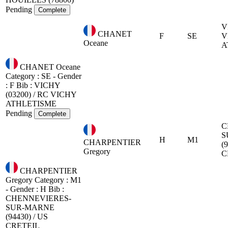
Pending
Complete
V
CHANET
F
SE
V
Oceane
A
CHANET Oceane
Category : SE - Gender
: F
Bib :
VICHY
(03200) / RC VICHY
ATHLETISME
Pending
Complete
C
S
H
M1
CHARPENTIER
(
Gregory
C
CHARPENTIER
Gregory
Category : M1
- Gender : H
Bib :
CHENNEVIERES-
SUR-MARNE
(94430) / US
CRETEIL