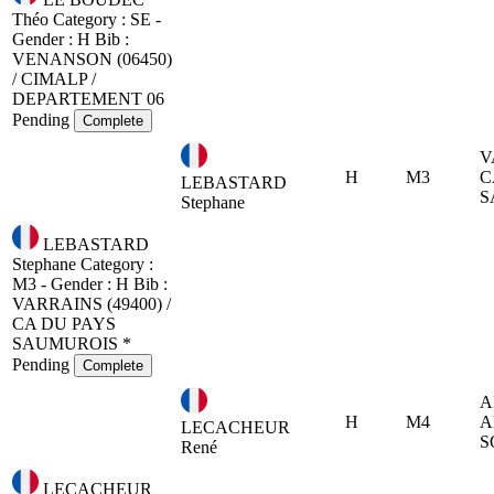
Théo
Category : SE -
Gender : H
Bib :
VENANSON (06450)
/ CIMALP /
DEPARTEMENT 06
Pending
Complete
V
H
M3
C
LEBASTARD
S
Stephane
LEBASTARD
Stephane
Category :
M3 - Gender : H
Bib :
VARRAINS (49400) /
CA DU PAYS
SAUMUROIS *
Pending
Complete
A
H
M4
A
LECACHEUR
S
René
LECACHEUR