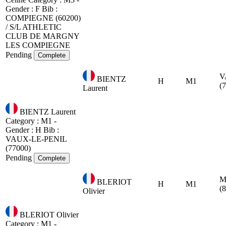
Gender : F
Bib :
COMPIEGNE (60200)
/ S/L ATHLETIC
CLUB DE MARGNY
LES COMPIEGNE
Pending
Complete
V
BIENTZ
H
M1
(
Laurent
BIENTZ Laurent
Category : M1 -
Gender : H
Bib :
VAUX-LE-PENIL
(77000)
Pending
Complete
M
BLERIOT
H
M1
(
Olivier
BLERIOT Olivier
Category : M1 -