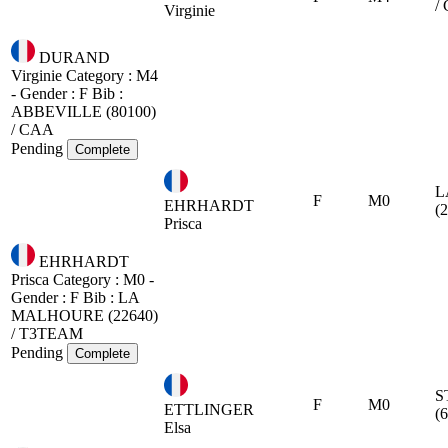
/
Virginie
DURAND
Virginie
Category : M4
- Gender : F
Bib :
ABBEVILLE (80100)
/ CAA
Pending
Complete
L
F
M0
EHRHARDT
(
Prisca
EHRHARDT
Prisca
Category : M0 -
Gender : F
Bib :
LA
MALHOURE (22640)
/ T3TEAM
Pending
Complete
S
F
M0
ETTLINGER
(
Elsa