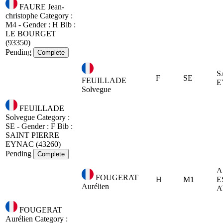
FAURE Jean-
christophe
Category :
M4 - Gender : H
Bib :
LE BOURGET
(93350)
Pending
Complete
S
F
SE
FEUILLADE
E
Solvegue
FEUILLADE
Solvegue
Category :
SE - Gender : F
Bib :
SAINT PIERRE
EYNAC (43260)
Pending
Complete
A
FOUGERAT
H
M1
E
Aurélien
A
FOUGERAT
Aurélien
Category :