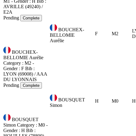
M1 - Gender : H
Bib :
AVRILLE (49240) /
E2A
Pending
Complete
BOUCHEX-
L
F
M2
BELLOMIE
D
Aurélie
BOUCHEX-
BELLOMIE Aurélie
Category : M2 -
Gender : F
Bib :
LYON (69008) / AAA
DU LYONNAIS
Pending
Complete
BOUSQUET
H
M0
H
Simon
BOUSQUET
Simon
Category : M0 -
Gender : H
Bib :
HOUILLES (78800)