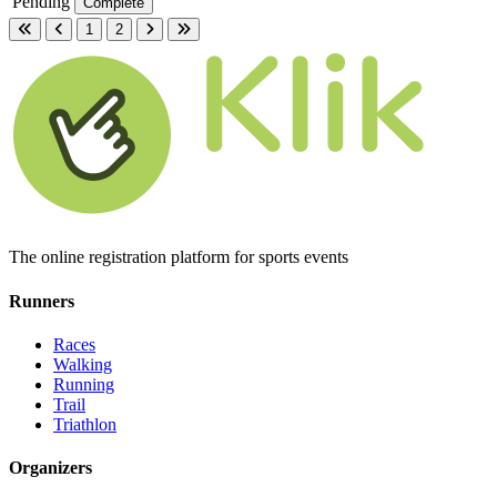
Pending
Complete
1
2
First page
Previous page
Next page
Last page
The online registration platform for sports events
Runners
Races
Walking
Running
Trail
Triathlon
Organizers