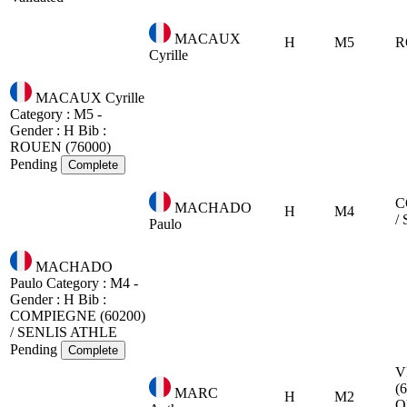
MACAUX
H
M5
R
Cyrille
MACAUX Cyrille
Category : M5 -
Gender : H
Bib :
ROUEN (76000)
Pending
Complete
C
MACHADO
H
M4
/
Paulo
MACHADO
Paulo
Category : M4 -
Gender : H
Bib :
COMPIEGNE (60200)
/ SENLIS ATHLE
Pending
Complete
V
(
MARC
H
M2
O