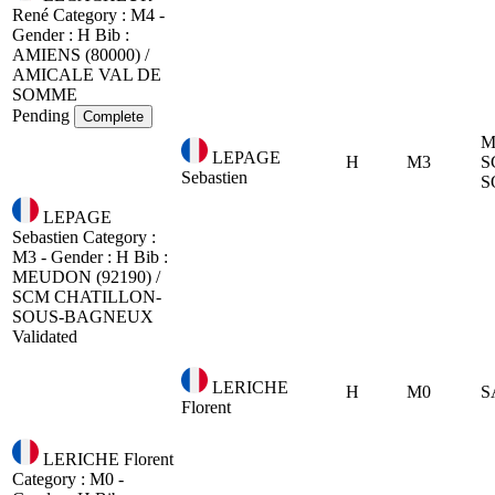
René
Category : M4 -
Gender : H
Bib :
AMIENS (80000) /
AMICALE VAL DE
SOMME
Pending
Complete
M
LEPAGE
H
M3
S
Sebastien
S
LEPAGE
Sebastien
Category :
M3 - Gender : H
Bib :
MEUDON (92190) /
SCM CHATILLON-
SOUS-BAGNEUX
Validated
LERICHE
H
M0
S
Florent
LERICHE Florent
Category : M0 -